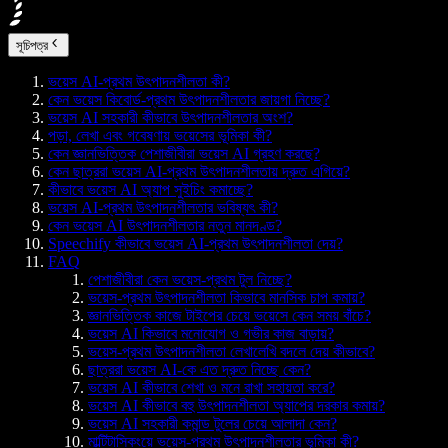
সূচিপত্র
ভয়েস AI-প্রথম উৎপাদনশীলতা কী?
কেন ভয়েস কিবোর্ড-প্রথম উৎপাদনশীলতার জায়গা নিচ্ছে?
ভয়েস AI সহকারী কীভাবে উৎপাদনশীলতার অংশ?
পড়া, লেখা এবং গবেষণায় ভয়েসের ভূমিকা কী?
কেন জ্ঞানভিত্তিক পেশাজীবীরা ভয়েস AI গ্রহণ করছে?
কেন ছাত্ররা ভয়েস AI-প্রথম উৎপাদনশীলতায় দ্রুত এগিয়ে?
কীভাবে ভয়েস AI অ্যাপ সুইচিং কমাচ্ছে?
ভয়েস AI-প্রথম উৎপাদনশীলতার ভবিষ্যৎ কী?
কেন ভয়েস AI উৎপাদনশীলতার নতুন মানদণ্ড?
Speechify কীভাবে ভয়েস AI-প্রথম উৎপাদনশীলতা দেয়?
FAQ
পেশাজীবীরা কেন ভয়েস-প্রথম টুল নিচ্ছে?
ভয়েস-প্রথম উৎপাদনশীলতা কিভাবে মানসিক চাপ কমায়?
জ্ঞানভিত্তিক কাজে টাইপের চেয়ে ভয়েসে কেন সময় বাঁচে?
ভয়েস AI কিভাবে মনোযোগ ও গভীর কাজ বাড়ায়?
ভয়েস-প্রথম উৎপাদনশীলতা লেখালেখি বদলে দেয় কীভাবে?
ছাত্ররা ভয়েস AI-কে এত দ্রুত নিচ্ছে কেন?
ভয়েস AI কীভাবে শেখা ও মনে রাখা সহায়তা করে?
ভয়েস AI কীভাবে বহু উৎপাদনশীলতা অ্যাপের দরকার কমায়?
ভয়েস AI সহকারী কমান্ড টুলের চেয়ে আলাদা কেন?
মাল্টিটাস্কিংয়ে ভয়েস-প্রথম উৎপাদনশীলতার ভূমিকা কী?