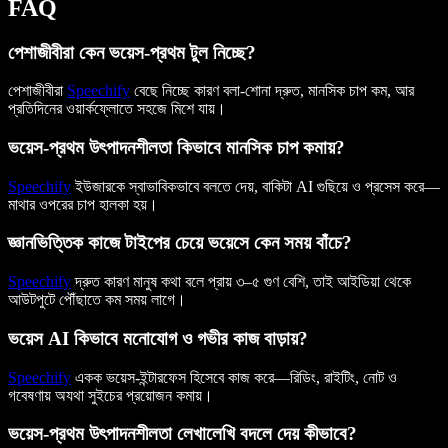
FAQ
পেশাজীবীরা কেন ভয়েস-প্রথম টুল নিচ্ছে?
পেশাজীবীরা
Speechify
বেছে নিচ্ছে কারণ বলা-শোনা দ্রুত, মানসিক চাপ কম, আর
প্রতিদিনের ওয়ার্কফ্লোতে সহজে মিশে যায়।
ভয়েস-প্রথম উৎপাদনশীলতা কিভাবে মানসিক চাপ কমায়?
Speechify
ইউজারকে স্বাভাবিকভাবে বলতে দেয়, বাকিটা AI গুছিয়ে ও প্রসেস করে—
মাথার ওপরের চাপ হালকা হয়।
জ্ঞানভিত্তিক কাজে টাইপের চেয়ে ভয়েসে কেন সময় বাঁচে?
Speechify
দ্রুত কারণ মানুষ কথা বলে প্রায় ৩–৫ গুণ বেশি, তাই আইডিয়া থেকে
আউটপুটে পৌঁছাতে কম সময় লাগে।
ভয়েস AI কিভাবে মনোযোগ ও গভীর কাজ বাড়ায়?
Speechify
একক ভয়েস-ইন্টারফেস হিসেবে কাজ করে—রিডিং, রাইটিং, নোট ও
গবেষণায় অযথা সুইচের প্রয়োজন কমায়।
ভয়েস-প্রথম উৎপাদনশীলতা লেখালেখি বদলে দেয় কীভাবে?