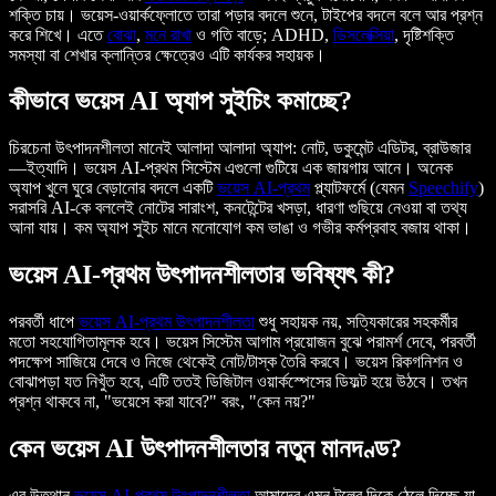
শক্তি চায়। ভয়েস-ওয়ার্কফ্লোতে তারা পড়ার বদলে শুনে, টাইপের বদলে বলে আর প্রশ্ন
করে শিখে। এতে
বোঝা
,
মনে রাখা
ও গতি বাড়ে; ADHD,
ডিসলেক্সিয়া
, দৃষ্টিশক্তি
সমস্যা বা শেখার ক্লান্তির ক্ষেত্রেও এটি কার্যকর সহায়ক।
কীভাবে ভয়েস AI অ্যাপ সুইচিং কমাচ্ছে?
চিরচেনা উৎপাদনশীলতা মানেই আলাদা আলাদা অ্যাপ: নোট, ডকুমেন্ট এডিটর, ব্রাউজার
—ইত্যাদি। ভয়েস AI-প্রথম সিস্টেম এগুলো গুটিয়ে এক জায়গায় আনে। অনেক
অ্যাপ খুলে ঘুরে বেড়ানোর বদলে একটি
ভয়েস AI-প্রথম
প্ল্যাটফর্মে (যেমন
Speechify
)
সরাসরি AI-কে বললেই নোটের সারাংশ, কনটেন্টের খসড়া, ধারণা গুছিয়ে নেওয়া বা তথ্য
আনা যায়। কম অ্যাপ সুইচ মানে মনোযোগ কম ভাঙা ও গভীর কর্মপ্রবাহ বজায় থাকা।
ভয়েস AI-প্রথম উৎপাদনশীলতার ভবিষ্যৎ কী?
পরবর্তী ধাপে
ভয়েস AI-প্রথম উৎপাদনশীলতা
শুধু সহায়ক নয়, সত্যিকারের সহকর্মীর
মতো সহযোগিতামূলক হবে। ভয়েস সিস্টেম আগাম প্রয়োজন বুঝে পরামর্শ দেবে, পরবর্তী
পদক্ষেপ সাজিয়ে দেবে ও নিজে থেকেই নোট/টাস্ক তৈরি করবে। ভয়েস রিকগনিশন ও
বোঝাপড়া যত নিখুঁত হবে, এটি ততই ডিজিটাল ওয়ার্কস্পেসের ডিফল্ট হয়ে উঠবে। তখন
প্রশ্ন থাকবে না, "ভয়েসে করা যাবে?" বরং, "কেন নয়?"
কেন ভয়েস AI উৎপাদনশীলতার নতুন মানদণ্ড?
এর উত্থান
ভয়েস AI-প্রথম উৎপাদনশীলতা
আমাদের এমন টুলের দিকে ঠেলে দিচ্ছে যা