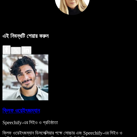
এই নিবন্ধটি শেয়ার করুন
ক্লিফ ওয়েইৎজম্যান
Speechify-এর সিইও ও প্রতিষ্ঠাতা
ক্লিফ ওয়েইৎজম্যান ডিসলেক্সিয়ার পক্ষে সোচ্চার এবং Speechify-এর সিইও ও