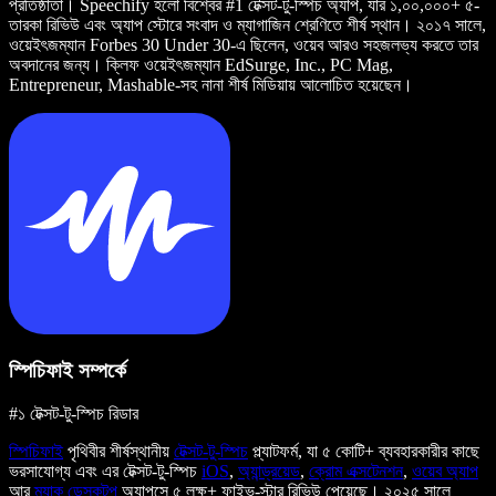
প্রতিষ্ঠাতা। Speechify হলো বিশ্বের #1 টেক্সট-টু-স্পিচ অ্যাপ, যার ১,০০,০০০+ ৫-
তারকা রিভিউ এবং অ্যাপ স্টোরে সংবাদ ও ম্যাগাজিন শ্রেণিতে শীর্ষ স্থান। ২০১৭ সালে,
ওয়েইৎজম্যান Forbes 30 Under 30-এ ছিলেন, ওয়েব আরও সহজলভ্য করতে তার
অবদানের জন্য। ক্লিফ ওয়েইৎজম্যান EdSurge, Inc., PC Mag,
Entrepreneur, Mashable-সহ নানা শীর্ষ মিডিয়ায় আলোচিত হয়েছেন।
স্পিচিফাই সম্পর্কে
#১ টেক্সট-টু-স্পিচ রিডার
স্পিচিফাই
পৃথিবীর শীর্ষস্থানীয়
টেক্সট-টু-স্পিচ
প্ল্যাটফর্ম, যা ৫ কোটি+ ব্যবহারকারীর কাছে
ভরসাযোগ্য এবং এর টেক্সট-টু-স্পিচ
iOS
,
অ্যান্ড্রয়েড
,
ক্রোম এক্সটেনশন
,
ওয়েব অ্যাপ
আর
ম্যাক ডেস্কটপ
অ্যাপসে ৫ লক্ষ+ ফাইভ-স্টার রিভিউ পেয়েছে। ২০২৫ সালে