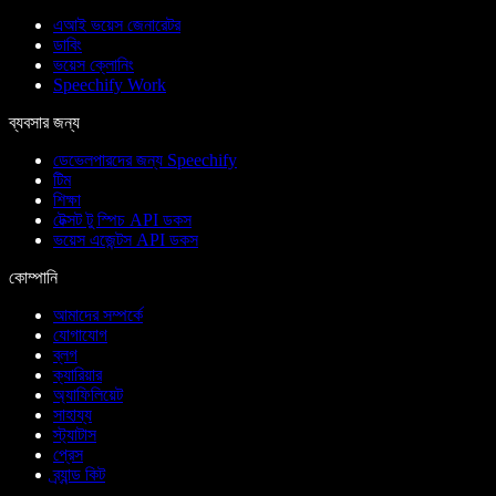
এআই ভয়েস জেনারেটর
ডাবিং
ভয়েস ক্লোনিং
Speechify Work
ব্যবসার জন্য
ডেভেলপারদের জন্য Speechify
টিম
শিক্ষা
টেক্সট টু স্পিচ API ডকস
ভয়েস এজেন্টস API ডকস
কোম্পানি
আমাদের সম্পর্কে
যোগাযোগ
ব্লগ
ক্যারিয়ার
অ্যাফিলিয়েট
সাহায্য
স্ট্যাটাস
প্রেস
ব্র্যান্ড কিট