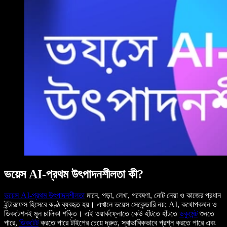
ভয়েস AI-প্রথম উৎপাদনশীলতা কী?
ভয়েস AI-প্রথম উৎপাদনশীলতা
মানে, পড়া, লেখা, গবেষণা, নোট নেয়া ও কাজের প্রধান
ইন্টারফেস হিসেবে কণ্ঠ ব্যবহৃত হয়। এখানে ভয়েস সেকেন্ডারি নয়; AI, কথোপকথন ও
ডিকটেশনই মূল চালিকা শক্তি। এই ওয়ার্কফ্লোতে কেউ হাঁটতে হাঁটতে
ডকুমেন্ট
শুনতে
পারে,
ডিকটেট
করতে পারে টাইপের চেয়ে দ্রুত, স্বাভাবিকভাবে প্রশ্ন করতে পারে এবং