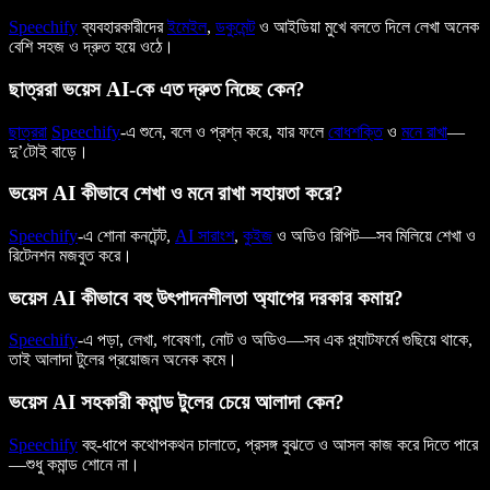
Speechify
ব্যবহারকারীদের
ইমেইল
,
ডকুমেন্ট
ও আইডিয়া মুখে বলতে দিলে লেখা অনেক
বেশি সহজ ও দ্রুত হয়ে ওঠে।
ছাত্ররা ভয়েস AI-কে এত দ্রুত নিচ্ছে কেন?
ছাত্ররা
Speechify
-এ শুনে, বলে ও প্রশ্ন করে, যার ফলে
বোধশক্তি
ও
মনে রাখা
—
দু’টোই বাড়ে।
ভয়েস AI কীভাবে শেখা ও মনে রাখা সহায়তা করে?
Speechify
-এ শোনা কনটেন্ট,
AI সারাংশ
,
কুইজ
ও অডিও রিপিট—সব মিলিয়ে শেখা ও
রিটেনশন মজবুত করে।
ভয়েস AI কীভাবে বহু উৎপাদনশীলতা অ্যাপের দরকার কমায়?
Speechify
-এ পড়া, লেখা, গবেষণা, নোট ও অডিও—সব এক প্ল্যাটফর্মে গুছিয়ে থাকে,
তাই আলাদা টুলের প্রয়োজন অনেক কমে।
ভয়েস AI সহকারী কমান্ড টুলের চেয়ে আলাদা কেন?
Speechify
বহু-ধাপে কথোপকথন চালাতে, প্রসঙ্গ বুঝতে ও আসল কাজ করে দিতে পারে
—শুধু কমান্ড শোনে না।