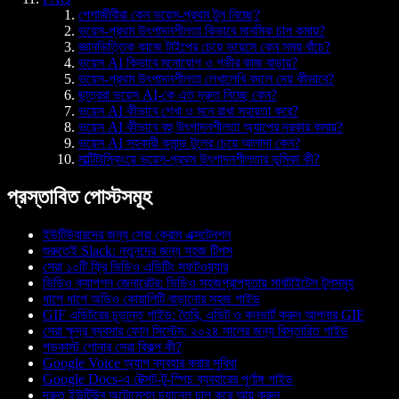
পেশাজীবীরা কেন ভয়েস-প্রথম টুল নিচ্ছে?
ভয়েস-প্রথম উৎপাদনশীলতা কিভাবে মানসিক চাপ কমায়?
জ্ঞানভিত্তিক কাজে টাইপের চেয়ে ভয়েসে কেন সময় বাঁচে?
ভয়েস AI কিভাবে মনোযোগ ও গভীর কাজ বাড়ায়?
ভয়েস-প্রথম উৎপাদনশীলতা লেখালেখি বদলে দেয় কীভাবে?
ছাত্ররা ভয়েস AI-কে এত দ্রুত নিচ্ছে কেন?
ভয়েস AI কীভাবে শেখা ও মনে রাখা সহায়তা করে?
ভয়েস AI কীভাবে বহু উৎপাদনশীলতা অ্যাপের দরকার কমায়?
ভয়েস AI সহকারী কমান্ড টুলের চেয়ে আলাদা কেন?
মাল্টিটাস্কিংয়ে ভয়েস-প্রথম উৎপাদনশীলতার ভূমিকা কী?
প্রস্তাবিত পোস্টসমূহ
ইউটিউবারদের জন্য সেরা ক্রোম এক্সটেনশন
শুরুতেই Slack: নতুনদের জন্য সহজ টিপস
সেরা ১০টি ফ্রি ভিডিও এডিটিং সফটওয়্যার
ভিডিও ক্যাপশন জেনারেটর: ভিডিও সহজপ্রাপ্যতায় সাবটাইটেল টুলসমূহ
ধাপে ধাপে অডিও কোয়ালিটি বাড়ানোর সহজ গাইড
GIF এডিটরের চূড়ান্ত গাইড: তৈরি, এডিট ও কনভার্ট করুন আপনার GIF
সেরা ক্ষুদ্র ব্যবসার ফোন সিস্টেম: ২০২৪ সালের জন্য বিস্তারিত গাইড
পডকাস্ট শোনার সেরা বিকল্প কী?
Google Voice অ্যাপ ব্যবহার করার সুবিধা
Google Docs-এ টেক্সট-টু-স্পিচ ব্যবহারের পূর্ণাঙ্গ গাইড
দ্রুত ইউটিউব অটোমেশন চ্যানেল চালু করে আয় করুন