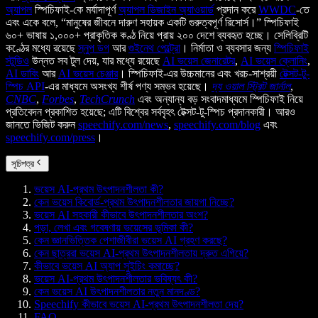
অ্যাপল
স্পিচিফাই-কে মর্যাদাপূর্ণ
অ্যাপল ডিজাইন অ্যাওয়ার্ড
প্রদান করে
WWDC
-তে
এবং একে বলে, “মানুষের জীবনে দারুণ সহায়ক একটি গুরুত্বপূর্ণ রিসোর্স।” স্পিচিফাই
৬০+ ভাষায় ১,০০০+ প্রাকৃতিক কণ্ঠ নিয়ে প্রায় ২০০ দেশে ব্যবহৃত হচ্ছে। সেলিব্রিটি
কণ্ঠের মধ্যে রয়েছে
স্নুপ ডগ
আর
গুইনেথ পেল্ট্রো
। নির্মাতা ও ব্যবসার জন্য
স্পিচিফাই
স্টুডিও
উন্নত সব টুল দেয়, যার মধ্যে রয়েছে
AI ভয়েস জেনারেটর
,
AI ভয়েস ক্লোনিং
,
AI ডাবিং
আর
AI ভয়েস চেঞ্জার
। স্পিচিফাই-এর উচ্চমানের এবং খরচ-সাশ্রয়ী
টেক্সট-টু-
স্পিচ API
-এর মাধ্যমে অসংখ্য শীর্ষ পণ্য সম্ভব হয়েছে।
দ্য ওয়াল স্ট্রিট জার্নাল
,
CNBC
,
Forbes
,
TechCrunch
এবং অন্যান্য বড় সংবাদমাধ্যমে স্পিচিফাই নিয়ে
প্রতিবেদন প্রকাশিত হয়েছে; এটি বিশ্বের সর্ববৃহৎ টেক্সট-টু-স্পিচ প্রদানকারী। আরও
জানতে ভিজিট করুন
speechify.com/news
,
speechify.com/blog
এবং
speechify.com/press
।
সূচিপত্র
ভয়েস AI-প্রথম উৎপাদনশীলতা কী?
কেন ভয়েস কিবোর্ড-প্রথম উৎপাদনশীলতার জায়গা নিচ্ছে?
ভয়েস AI সহকারী কীভাবে উৎপাদনশীলতার অংশ?
পড়া, লেখা এবং গবেষণায় ভয়েসের ভূমিকা কী?
কেন জ্ঞানভিত্তিক পেশাজীবীরা ভয়েস AI গ্রহণ করছে?
কেন ছাত্ররা ভয়েস AI-প্রথম উৎপাদনশীলতায় দ্রুত এগিয়ে?
কীভাবে ভয়েস AI অ্যাপ সুইচিং কমাচ্ছে?
ভয়েস AI-প্রথম উৎপাদনশীলতার ভবিষ্যৎ কী?
কেন ভয়েস AI উৎপাদনশীলতার নতুন মানদণ্ড?
Speechify কীভাবে ভয়েস AI-প্রথম উৎপাদনশীলতা দেয়?
FAQ