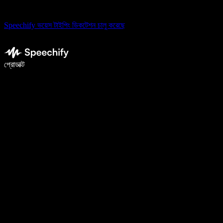
Speechify ভয়েস টাইপিং ডিকটেশন চালু করেছে
ভয়েস টাইপিং দিয়ে ৫ গুণ দ্রুত লিখুন
প্রোডাক্ট
আরও জানুন