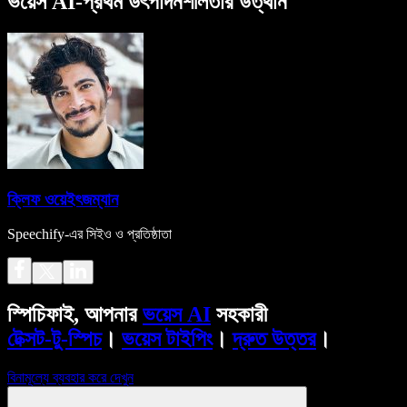
ভয়েস AI-প্রথম উৎপাদনশীলতার উত্থান
ক্লিফ ওয়েইৎজম্যান
Speechify-এর সিইও ও প্রতিষ্ঠাতা
স্পিচিফাই, আপনার
ভয়েস AI
সহকারী
টেক্সট-টু-স্পিচ
।
ভয়েস টাইপিং
।
দ্রুত উত্তর
।
বিনামূল্যে ব্যবহার করে দেখুন