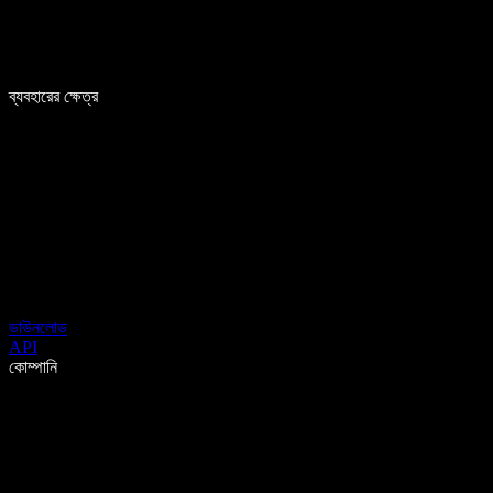
ব্যবহারের ক্ষেত্র
ডাউনলোড
API
কোম্পানি