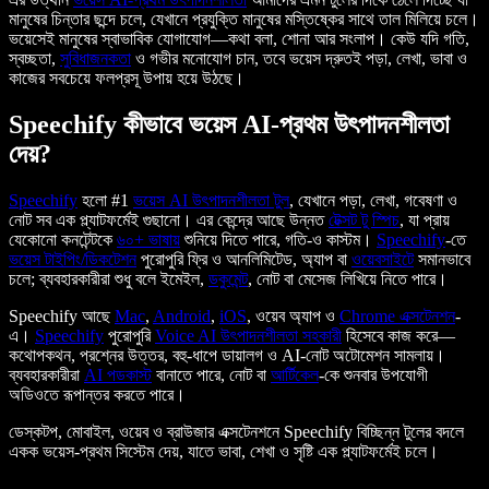
মানুষের চিন্তার ছন্দে চলে, যেখানে
প্রযুক্তি মানুষের মস্তিষ্কের সাথে তাল মিলিয়ে চলে
।
ভয়েসেই মানুষের স্বাভাবিক যোগাযোগ—কথা বলা, শোনা আর সংলাপ। কেউ যদি গতি,
স্বচ্ছতা,
সুবিধাজনকতা
ও গভীর মনোযোগ চান, তবে ভয়েস দ্রুতই পড়া, লেখা, ভাবা ও
কাজের সবচেয়ে ফলপ্রসূ উপায় হয়ে উঠছে।
Speechify কীভাবে ভয়েস AI-প্রথম উৎপাদনশীলতা
দেয়?
Speechify
হলো #1
ভয়েস AI উৎপাদনশীলতা টুল
, যেখানে পড়া, লেখা, গবেষণা ও
নোট সব এক প্ল্যাটফর্মেই গুছানো। এর কেন্দ্রে আছে উন্নত
টেক্সট টু স্পিচ
, যা প্রায়
যেকোনো কনটেন্টকে
৬০+ ভাষায়
শুনিয়ে দিতে পারে, গতি-ও কাস্টম।
Speechify
-তে
ভয়েস টাইপিং/ডিকটেশন
পুরোপুরি ফ্রি ও আনলিমিটেড, অ্যাপ বা
ওয়েবসাইটে
সমানভাবে
চলে; ব্যবহারকারীরা শুধু বলে ইমেইল,
ডকুমেন্ট
, নোট বা মেসেজ লিখিয়ে নিতে পারে।
Speechify আছে
Mac
,
Android
,
iOS
, ওয়েব অ্যাপ ও
Chrome এক্সটেনশন
-
এ।
Speechify
পুরোপুরি
Voice AI উৎপাদনশীলতা সহকারী
হিসেবে কাজ করে—
কথোপকথন, প্রশ্নের উত্তর, বহু-ধাপে ডায়ালগ ও AI-নোট অটোমেশন সামলায়।
ব্যবহারকারীরা
AI পডকাস্ট
বানাতে পারে, নোট বা
আর্টিকেল
-কে শুনবার উপযোগী
অডিওতে রূপান্তর করতে পারে।
ডেস্কটপ, মোবাইল, ওয়েব ও ব্রাউজার এক্সটেনশনে Speechify বিচ্ছিন্ন টুলের বদলে
একক ভয়েস-প্রথম সিস্টেম দেয়, যাতে ভাবা, শেখা ও সৃষ্টি এক প্ল্যাটফর্মেই চলে।