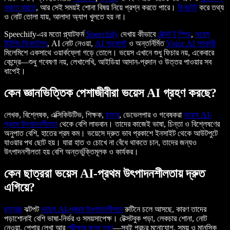
করতে করতে
, আর সেই সময়ই শোনা বিষয় নিয়ে প্রশ্ন করতে পারে।
ডিকটেট
করে তথ্য
ও নোট তোলা যায়, আলাদা অ্যাপ খুলতে হয় না।
Speechify-এর মতো প্ল্যাটফর্ম
Speechify
দেখায় কীভাবে
টেক্সট টু স্পিচ
,
ভয়েস
টাইপিং/ডিকটেশন
, AI নোট নেওয়া,
AI পডকাস্ট
ও অন্তর্নির্মিত
Voice AI সহকারী
মিলেমিশে একসাথে ওয়ার্কফ্লো গড়ে তোলে। ভয়েস এখানে শুধু ফিচার নয়, একেবারে
কেন্দ্রে—শুধু গবেষণা নয়, লেখালেখি, আইডিয়া আদান-প্রদান ও উত্তর পাওয়ার সব
ধাপেই।
কেন জ্ঞানভিত্তিক পেশাজীবীরা ভয়েস AI গ্রহণ করছে?
লেখক, বিশ্লেষক, এক্সিকিউটিভ, শিক্ষক,
ছাত্র
, ডেভেলপার ও গবেষকরা
ভয়েস AI-
প্রথম উৎপাদনশীলতা
থেকে বেশি লাভবান। তাদের কাজেই ভাষা, চিন্তা ও বিশ্লেষণের
অনুপাত বেশি, হাতের শ্রম কম। ভয়েসে দ্রুত ভাব প্রকাশে ইনসাইট থেকে আউটপুটে
যাওয়ার পথ ছোট হয়। যারা হাত ও চোখে না বেঁধে থাকতে চান, তাদের জন্যও
উৎপাদনশীলতা হয় বেশি অন্তর্ভুক্তিমূলক ও কার্যকর।
কেন ছাত্ররা ভয়েস AI-প্রথম উৎপাদনশীলতায় দ্রুত
এগিয়ে?
ছাত্ররা
ঝটপট
ভয়েস AI-প্রথম উৎপাদনশীলতা
রুটিনে চলে আসছে, কারণ তাদের
পড়াশোনাই বেশি ভাষা-নির্ভর ও সময়সাপেক্ষ। টেক্সটবুক পড়া, লেকচার শোনা, নোট
নেওয়া, পেপার লেখা আর
পরীক্ষার জন্য পড়া
—সবই প্রচুর মনোযোগ, সময় ও মানসিক