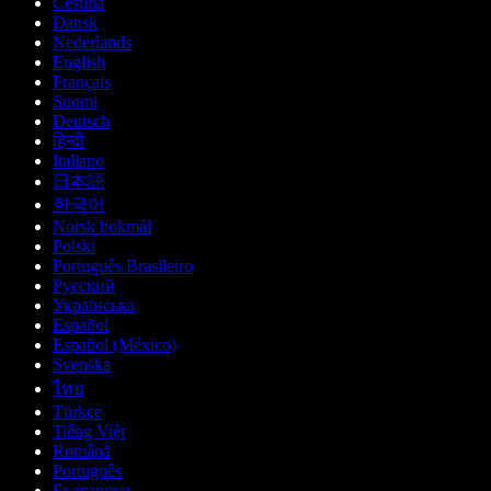
Čeština
Dansk
Nederlands
English
Français
Suomi
Deutsch
हिन्दी
Italiano
日本語
한국어
Norsk bokmål
Polski
Português Brasileiro
Русский
Українська
Español
Español (México)
Svenska
ไทย
Türkçe
Tiếng Việt
Română
Português
Български