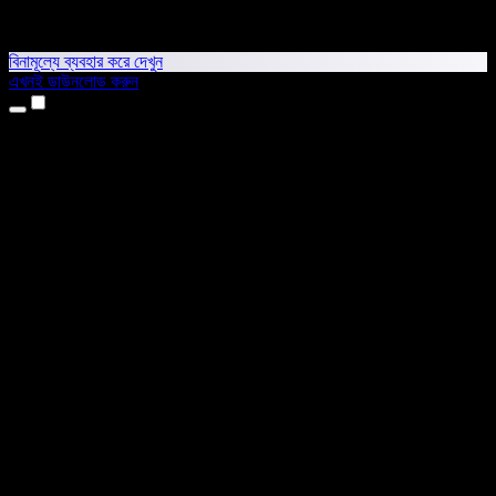
বিনামূল্যে ব্যবহার করে দেখুন
এখনই ডাউনলোড করুন
প্রোডাক্ট
টেক্সট টু স্পিচ
আইফোন ও আইপ্যাড অ্যাপ
অ্যান্ড্রয়েড অ্যাপ
ক্রোম এক্সটেনশন
এজ এক্সটেনশন
ওয়েব অ্যাপ
ম্যাক অ্যাপ
উইন্ডোজ অ্যাপ
এআই ভয়েস জেনারেটর