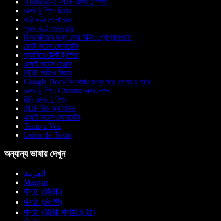
Android-এ PDF টেক্সট টু স্পিচ
টেক্সট টু স্পিচ রিডার
নারী কণ্ঠ জেনারেটর
পুরুষ কণ্ঠ জেনারেটর
ডিসলেক্সিয়ার জন্য সেরা রিডিং প্রোগ্রামগুলো
রোবট ভয়েস জেনারেটর
অ্যানিমে টেক্সট টু স্পিচ
এআই ভয়েস চেঞ্জার
PDF অডিও রিডার
Google Docs কি আমার জন্য পড়ে শোনাতে পারে
টেক্সট টু স্পিচ Chrome এক্সটেনশন
হিন্দি টেক্সট টু স্পিচ
PDF রিড অ্যালাউড
এআই ভয়েস জেনারেটর
Texto a Voz
Leitor de Texto
অন্যান্য ভাষায় দেখুন
العربية
Magyar
中文 (简体)
中文 (台灣)
中文 (简体 中国大陆)