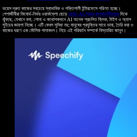
ভয়েস দ্রুত কাজের সবচেয়ে স্বাভাবিক ও শক্তিশালী ইন্টারফেসে পরিণত হচ্ছে।
পেশাজীবীরা কিবোর্ড-নির্ভর ওয়ার্কফ্লো ছেড়ে
ভয়েস AI-প্রথম উৎপাদনশীলতার
দিকে
ঝুঁকছে, যেখানে বলা, শোনা ও কথোপকথনে AI অনেক প্রচলিত ক্লিক, টাইপ ও অ্যাপ
সুইচের জায়গা নিচ্ছে। এটি কেবল সুবিধা নয়; মানুষের প্রযুক্তির সাথে ভাবা, তৈরি করা ও
কাজের ধরণে এক মৌলিক পালাবদল। নিচে এই পরিবর্তন সম্পর্কে বিস্তারিত জানুন।