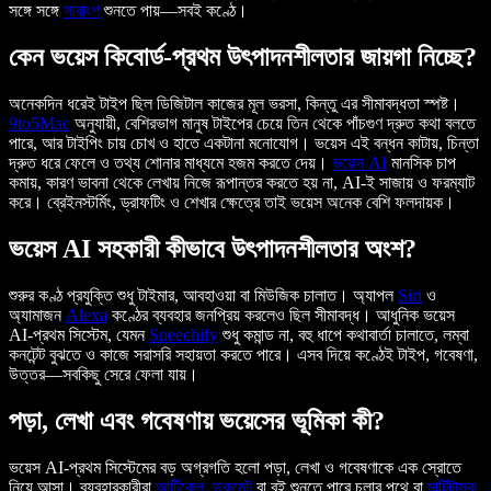
সঙ্গে সঙ্গে
সারাংশ
শুনতে পায়—সবই কণ্ঠে।
কেন ভয়েস কিবোর্ড-প্রথম উৎপাদনশীলতার জায়গা নিচ্ছে?
অনেকদিন ধরেই টাইপ ছিল ডিজিটাল কাজের মূল ভরসা, কিন্তু এর সীমাবদ্ধতা স্পষ্ট।
9to5Mac
অনুযায়ী, বেশিরভাগ মানুষ টাইপের চেয়ে তিন থেকে পাঁচগুণ দ্রুত কথা বলতে
পারে, আর টাইপিং চায় চোখ ও হাতে একটানা মনোযোগ। ভয়েস এই বন্ধন কাটায়, চিন্তা
দ্রুত ধরে ফেলে ও তথ্য শোনার মাধ্যমে হজম করতে দেয়।
ভয়েস AI
মানসিক চাপ
কমায়, কারণ ভাবনা থেকে লেখায় নিজে রূপান্তর করতে হয় না, AI-ই সাজায় ও ফরম্যাট
করে। ব্রেইনস্টর্মিং, ড্রাফটিং ও শেখার ক্ষেত্রে তাই ভয়েস অনেক বেশি ফলদায়ক।
ভয়েস AI সহকারী কীভাবে উৎপাদনশীলতার অংশ?
শুরুর কণ্ঠ প্রযুক্তি শুধু টাইমার, আবহাওয়া বা মিউজিক চালাত। অ্যাপল
Siri
ও
অ্যামাজন
Alexa
কণ্ঠের ব্যবহার জনপ্রিয় করলেও ছিল সীমাবদ্ধ। আধুনিক ভয়েস
AI-প্রথম সিস্টেম, যেমন
Speechify
শুধু কমান্ড না, বহু ধাপে কথাবার্তা চালাতে, লম্বা
কনটেন্ট বুঝতে ও কাজে সরাসরি সহায়তা করতে পারে। এসব দিয়ে কণ্ঠেই টাইপ, গবেষণা,
উত্তর—সবকিছু সেরে ফেলা যায়।
পড়া, লেখা এবং গবেষণায় ভয়েসের ভূমিকা কী?
ভয়েস AI-প্রথম সিস্টেমের বড় অগ্রগতি হলো পড়া, লেখা ও গবেষণাকে এক স্রোতে
নিয়ে আসা। ব্যবহারকারীরা
আর্টিকেল
,
ডকুমেন্ট
বা বই শুনতে পারে চলার পথে বা
মাল্টিটাস্ক