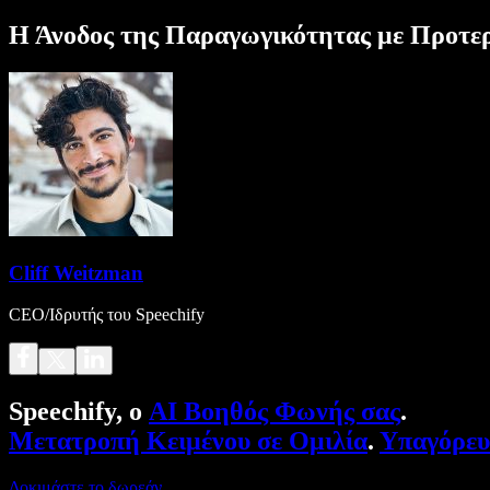
Η Άνοδος της Παραγωγικότητας με Προτε
Cliff Weitzman
CEO/Ιδρυτής του Speechify
Speechify, ο
AI Βοηθός Φωνής σας
.
Μετατροπή Κειμένου σε Ομιλία
.
Υπαγόρε
Δοκιμάστε το δωρεάν