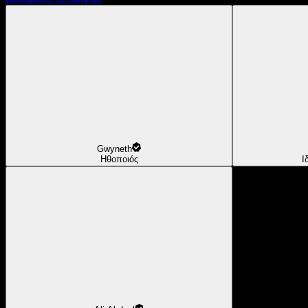
Gwyneth
Ηθοποιός
Ι