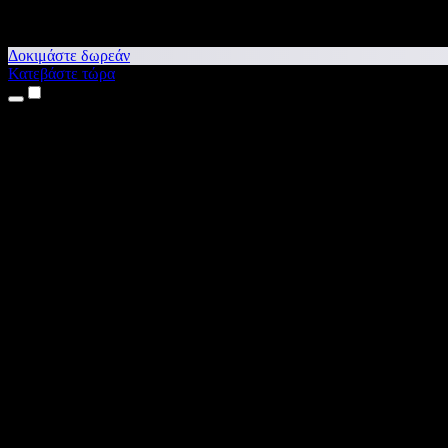
Δοκιμάστε δωρεάν
Κατεβάστε τώρα
Προϊόντα
Κείμενο σε Ομιλία
Εφαρμογές για iPhone & iPad
Εφαρμογή για Android
Επέκταση για Chrome
Επέκταση για Edge
Web εφαρμογή
Εφαρμογή για Mac
Εφαρμογή για Windows