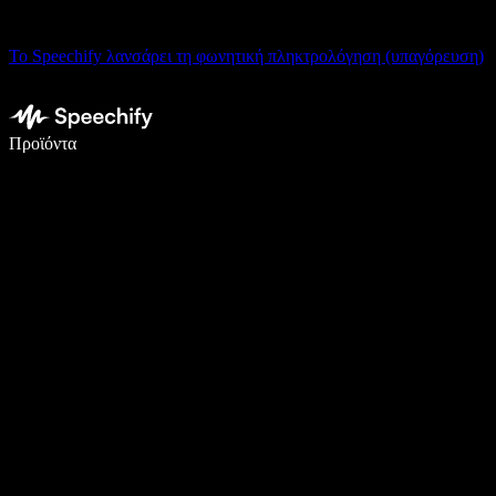
Το Speechify λανσάρει τη φωνητική πληκτρολόγηση (υπαγόρευση)
Γράψτε 5× πιο γρήγορα με φωνητική πληκτρολόγηση
Προϊόντα
Μάθετε περισσότερα