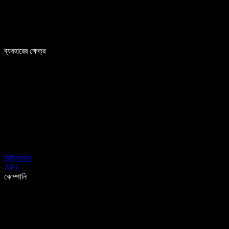
ব্যবহারের ক্ষেত্র
ডাউনলোড
API
কোম্পানি