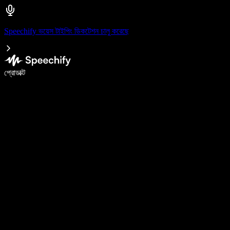
Speechify ভয়েস টাইপিং ডিকটেশন চালু করেছে
ভয়েস টাইপিং দিয়ে ৫ গুণ দ্রুত লিখুন
প্রোডাক্ট
আরও জানুন