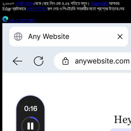
১,০০০+
এআই ভয়েস
থেকে বেছে নিন এবং ৪.৫x গতিতে শুনুন।
Speechify
আপনার
Edge ব্রাউজারে
লেখাকে স্পিচে
রূপ দেয় ও পিএইচডি সহকারীর মতো প্রশ্নের উত্তর দেয়
এজ-এ যোগ করুন