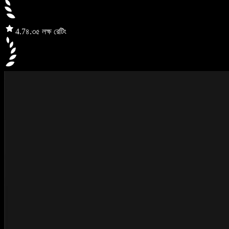
4.7
৪.৩৫ লক্ষ রেটিং