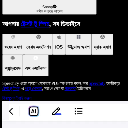
Snoop
সঙ্গীত জগতের আইকন
আপনার
টেক্সট টু স্পিচ
, সব ডিভাইসে
ওয়েব অ্যাপ
ক্রোম এক্সটেনশন
iOS
উইন্ডোজ অ্যাপ
ম্যাক অ্যাপ
অ্যান্ড্রয়েড
এজ এক্সটেনশন
Speechify ওয়েব অ্যাপে যেকোনো PDF আপলোড করুন, আর
Speechify
তা জীবন্ত
টেক্সট টু স্পিচ
–এ
পড়ে শোনাবে
, সারাংশ দেবে বা
পডকাস্ট
তৈরি করবে
বিনামূল্যে ট্রাই করুন