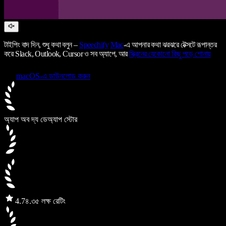
টাইপিং বাদ দিন, শুধু কথা বলুন –
Speechify
Mac
-এ আপনার কথা ঝরঝরে টেক্সটে রূপান্তর
করে Slack, Outlook, Cursor ও সব অ্যাপে, আর
স্ক্রিনের যেকোনো কিছু পড়ে শোনায়
macOS-এ ডাউনলোড করুন
অ্যাপ অব দ্য ডে
অ্যাপ স্টোর
4.7
৪.৩৫ লক্ষ রেটিং