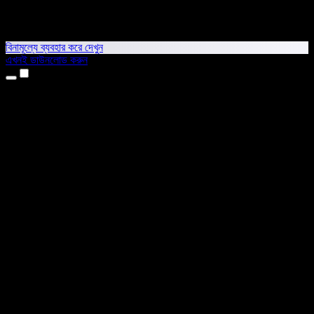
বিনামূল্যে ব্যবহার করে দেখুন
এখনই ডাউনলোড করুন
প্রোডাক্ট
টেক্সট টু স্পিচ
আইফোন ও আইপ্যাড অ্যাপ
অ্যান্ড্রয়েড অ্যাপ
ক্রোম এক্সটেনশন
এজ এক্সটেনশন
ওয়েব অ্যাপ
ম্যাক অ্যাপ
উইন্ডোজ অ্যাপ