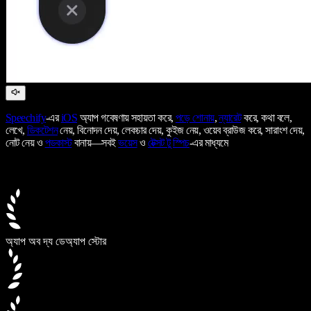
Speechify
-এর
iOS
অ্যাপ গবেষণায় সহায়তা করে,
পড়ে শোনায়
,
ন্যারেট
করে, কথা বলে,
লেখে,
ডিকটেশন
নেয়, বিনোদন দেয়, লেকচার দেয়, কুইজ নেয়, ওয়েব ব্রাউজ করে, সারাংশ দেয়,
নোট নেয় ও
পডকাস্ট
বানায়—সবই
ভয়েস
ও
টেক্সট টু স্পিচ
-এর মাধ্যমে
অ্যাপ অব দ্য ডে
অ্যাপ স্টোর