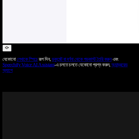
যেকোনো
লেখাকে স্পিচে
রূপ দিন,
ডকুমেন্ট বা বর্ণনা থেকে পডকাস্ট তৈরি করুন
এবং
Speechify Voice AI Assistant
-এ চলতে চলতে যেকোনো প্রশ্ন করুন,
অ্যান্ড্রয়েড
অ্যাপে