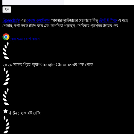
Speechify
-এর
ক্রোম এক্সটেনশন
আপনার ব্রাউজারের যেকোনো কিছু
টেক্সট টু স্পিচ
-এ পড়ে
শোনায়, কথা বললে টাইপ করে এবং আপনি যা পড়ছেন, সে বিষয়ে প্রশ্নের উত্তর দেয়
ক্রোম-এ যোগ করুন
২০২৩ সালের প্রিয় অ্যাপ
Google Chrome-এর পক্ষ থেকে
4.6
২১ হাজারটি রেটিং