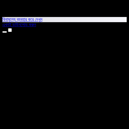
বিনামূল্যে ব্যবহার করে দেখুন
এখনই ডাউনলোড করুন
প্রোডাক্ট
টেক্সট টু স্পিচ
আইফোন ও আইপ্যাড অ্যাপ
অ্যান্ড্রয়েড অ্যাপ
ক্রোম এক্সটেনশন
এজ এক্সটেনশন
ওয়েব অ্যাপ
ম্যাক অ্যাপ
উইন্ডোজ অ্যাপ