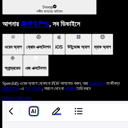
Snoop
সঙ্গীত জগতের আইকন
আপনার
টেক্সট টু স্পিচ
, সব ডিভাইসে
ওয়েব অ্যাপ
ক্রোম এক্সটেনশন
iOS
উইন্ডোজ অ্যাপ
ম্যাক অ্যাপ
অ্যান্ড্রয়েড
এজ এক্সটেনশন
Speechify ওয়েব অ্যাপে যেকোনো PDF আপলোড করুন, আর
Speechify
তা জীবন্ত
টেক্সট টু স্পিচ
–এ
পড়ে শোনাবে
, সারাংশ দেবে বা
পডকাস্ট
তৈরি করবে
বিনামূল্যে ট্রাই করুন