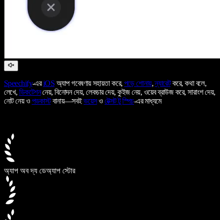
Speechify
-এর
iOS
অ্যাপ গবেষণায় সহায়তা করে,
পড়ে শোনায়
,
ন্যারেট
করে, কথা বলে,
লেখে,
ডিকটেশন
নেয়, বিনোদন দেয়, লেকচার দেয়, কুইজ নেয়, ওয়েব ব্রাউজ করে, সারাংশ দেয়,
নোট নেয় ও
পডকাস্ট
বানায়—সবই
ভয়েস
ও
টেক্সট টু স্পিচ
-এর মাধ্যমে
অ্যাপ অব দ্য ডে
অ্যাপ স্টোর