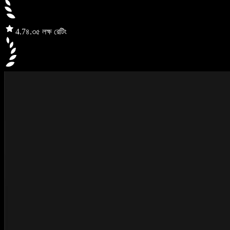
4.7
৪.৩৫ লক্ষ রেটিং