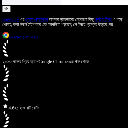
Speechify
-এর
ক্রোম এক্সটেনশন
আপনার ব্রাউজারের যেকোনো কিছু
টেক্সট টু স্পিচ
-এ পড়ে
শোনায়, কথা বললে টাইপ করে এবং আপনি যা পড়ছেন, সে বিষয়ে প্রশ্নের উত্তর দেয়
ক্রোম-এ যোগ করুন
২০২৩ সালের প্রিয় অ্যাপ
Google Chrome-এর পক্ষ থেকে
4.6
২১ হাজারটি রেটিং