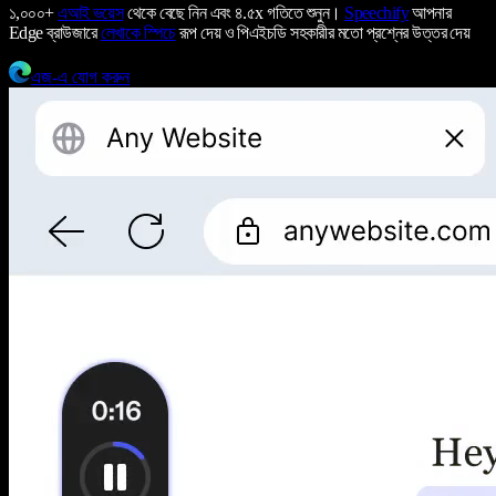
১,০০০+
এআই ভয়েস
থেকে বেছে নিন এবং ৪.৫x গতিতে শুনুন।
Speechify
আপনার
Edge ব্রাউজারে
লেখাকে স্পিচে
রূপ দেয় ও পিএইচডি সহকারীর মতো প্রশ্নের উত্তর দেয়
এজ-এ যোগ করুন