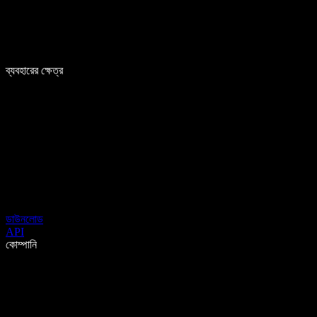
ব্যবহারের ক্ষেত্র
ডাউনলোড
API
কোম্পানি