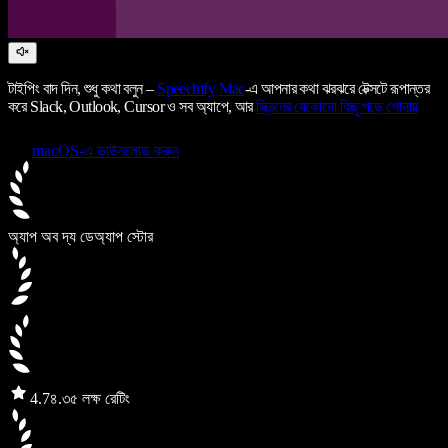
টাইপিং বাদ দিন, শুধু কথা বলুন –
Speechify
Mac
-এ আপনার কথা ঝরঝরে টেক্সটে রূপান্তর
করে Slack, Outlook, Cursor ও সব অ্যাপে, আর
স্ক্রিনের যেকোনো কিছু পড়ে শোনায়
macOS-এ ডাউনলোড করুন
অ্যাপ অব দ্য ডে
অ্যাপ স্টোর
4.7
৪.৩৫ লক্ষ রেটিং