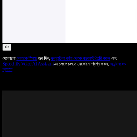
যেকোনো
লেখাকে স্পিচে
রূপ দিন,
ডকুমেন্ট বা বর্ণনা থেকে পডকাস্ট তৈরি করুন
এবং
Speechify Voice AI Assistant
-এ চলতে চলতে যেকোনো প্রশ্ন করুন,
অ্যান্ড্রয়েড
অ্যাপে