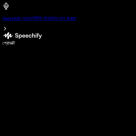
Speechify ভয়েস টাইপিং ডিকটেশন চালু করেছে
ভয়েস টাইপিং দিয়ে ৫ গুণ দ্রুত লিখুন
প্রোডাক্ট
আরও জানুন