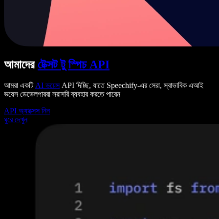
আমাদের
টেক্সট টু স্পিচ API
আমরা একটি
AI ভয়েস
API দিচ্ছি, যাতে Speechify-এর সেরা, স্বাভাবিক এআই
ভয়েস ডেভেলপাররা সরাসরি ব্যবহার করতে পারেন
API অ্যাক্সেস নিন
ঘুরে দেখুন