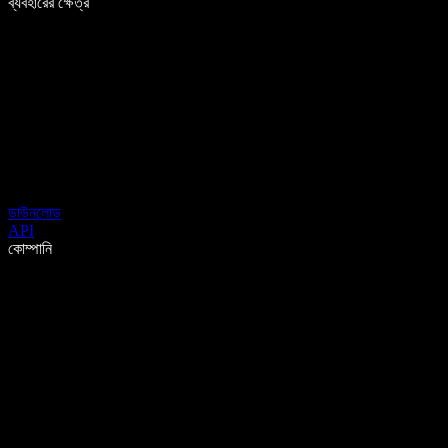
ব্যবহারের ক্ষেত্র
ডাউনলোড
API
কোম্পানি