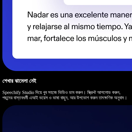
শেখার ঝামেলা নেই
Speechify Studio দিয়ে খুব সহজে ভিডিও ডাব করুন। স্ক্রিপ্ট আপলোড করুন,
পছন্দের বাস্তবধর্মী এআই ভয়েস ও ভাষা বাছুন, আর উপভোগ করুন তাৎক্ষণিক অনুবাদ।