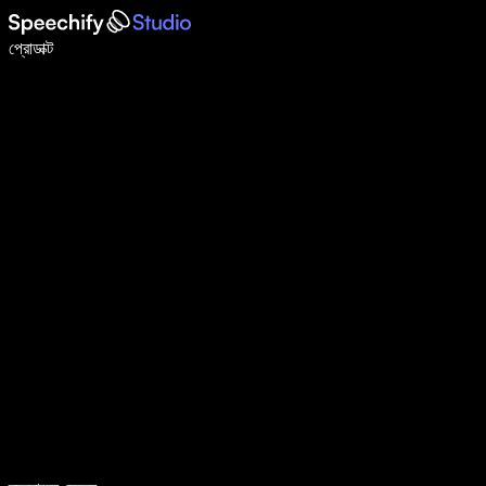
ভয়েস টাইপিং দিয়ে ৫ গুণ দ্রুত লিখুন
প্রোডাক্ট
আরও জানুন