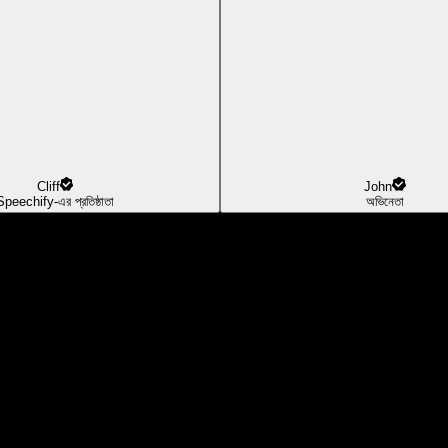
Cliff
John
Speechify-এর প্রতিষ্ঠাতা
অভিনেতা