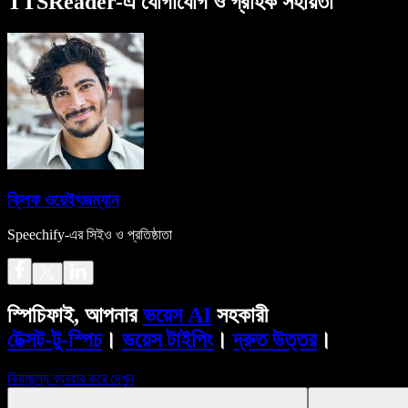
TTSReader-এ যোগাযোগ ও গ্রাহক সহায়তা
ক্লিফ ওয়েইৎজম্যান
Speechify-এর সিইও ও প্রতিষ্ঠাতা
স্পিচিফাই, আপনার
ভয়েস AI
সহকারী
টেক্সট-টু-স্পিচ
।
ভয়েস টাইপিং
।
দ্রুত উত্তর
।
বিনামূল্যে ব্যবহার করে দেখুন