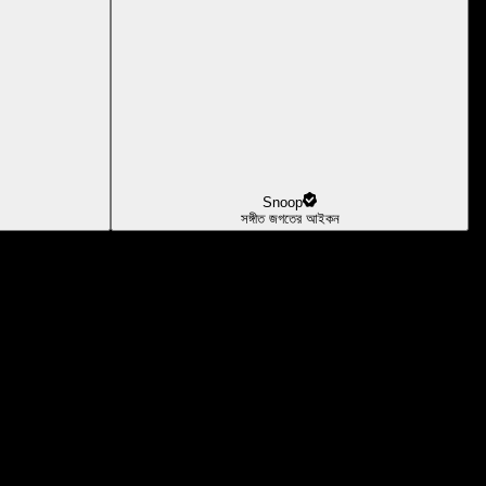
Snoop
সঙ্গীত জগতের আইকন