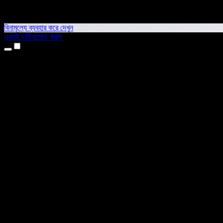
বিনামূল্যে ব্যবহার করে দেখুন
এখনই ডাউনলোড করুন
প্রোডাক্ট
টেক্সট টু স্পিচ
আইফোন ও আইপ্যাড অ্যাপ
অ্যান্ড্রয়েড অ্যাপ
ক্রোম এক্সটেনশন
এজ এক্সটেনশন
ওয়েব অ্যাপ
ম্যাক অ্যাপ
উইন্ডোজ অ্যাপ
এআই ভয়েস জেনারেটর