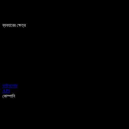
ব্যবহারের ক্ষেত্র
ডাউনলোড
API
কোম্পানি