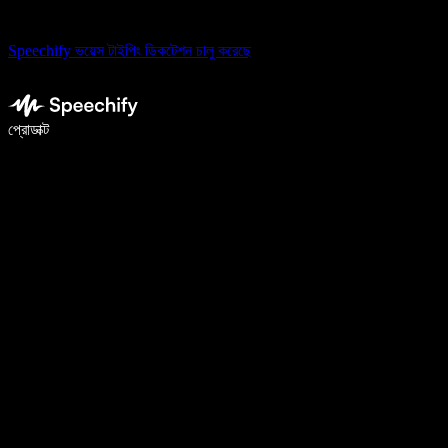
Speechify ভয়েস টাইপিং ডিকটেশন চালু করেছে
ভয়েস টাইপিং দিয়ে ৫ গুণ দ্রুত লিখুন
প্রোডাক্ট
আরও জানুন