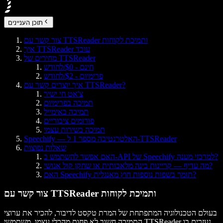
תוכן העניינים
צור קשר עם TTSReader ותמיכת לקוחות
איך TTSReader עובד
מחירים של TTSReader
חינם - $0/לחודש
פרימיום - $2/לחודש
איך יוצרים קשר עם TTSReader?
צ'אט חי ישיר
תמיכה בפרימיום
תמיכה באימייל
פורומים ציבוריים
תמיכה בשירות עצמי
Speechify — האלטרנטיבה מספר 1 ל-TTSReader
שאלות נפוצות
האם אפשר להשתמש ב-API של Speechify למרכזי מענה?
מה עדיף — קריינות בינה מלאכותית או שחקן קול אנושי?
האם Speechify תומך בשפות נוספות חוץ מאנגלית?
צור קשר עם TTSReader ותמיכת לקוחות
בעולם הטכנולוגיה המתפתחת של המרת טקסט לדיבור, להכיר את ערוצי
התמיכה חשוב לא פחות מהכלי עצמו. משתמשי TTSReader נעזרים בו