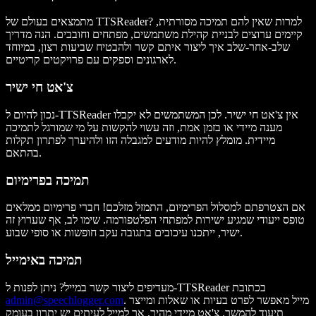
מתמצאים בעולם של TTSReader? למרות שאין להם תמיכה מסורתית,
קיימים ערוצים לבניית קהילת משתמשים, מפתחים וחובבים. הנה מדריך
שלב-אחר-שלב איך ליצור איתם קשר ולהבטיח שביעות רצון, במיוחד
לארגונים וספקים עם פרויקטים קריטיים.
צ'אט חי ישיר
נכון להיום ל-TTSReader אין צ'אט חי ישיר. לכן המשתמשים לא יקבלו
מענה מיידי או בזמן אמת, וזה עשוי להקשות על מי שמורגל לתמיכה
מיידית. מומלץ להיות מודעים למגבלה הזו ולהיערך לפתרון תקלות
בהתאם.
תמיכה בפרימיום
אם הצטרפתם למסלול הפרימיום, התמזל מזלכם! חברי פרימיום ממלאים
טופס ייעודי שמגיע ישירות למפתחי הפלטפורמה. שימו לב, אף שערוץ זה
ישיר, ייתכנו עיכובים בתגובה עקב חופשות או סופי שבוע.
תמיכה באימייל
מעדיפים ליצור קשר במייל? ניתן לפנות ל-TTSReader בכתובת
. מייל מאפשר לפרט בעיות או שאלות ומייצר
admin@speechlogger.com
תיעוד להמשך. צ'אט מיידי מהיר, אך למייל לעיתים יש יתרון בעומק