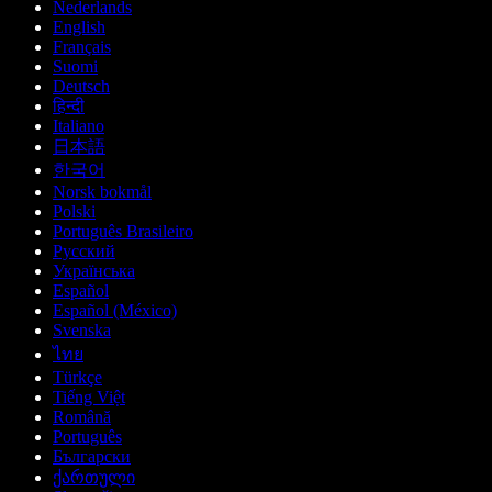
Nederlands
English
Français
Suomi
Deutsch
हिन्दी
Italiano
日本語
한국어
Norsk bokmål
Polski
Português Brasileiro
Русский
Українська
Español
Español (México)
Svenska
ไทย
Türkçe
Tiếng Việt
Română
Português
Български
ქართული