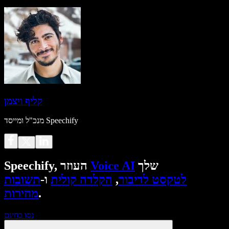
קליף ויצמן
מנכ"ל ומייסד Speechify
שלך
Voice AI
Speechify, העוזר
לטקסט לדיבור
,
הקלדה קולית
ו-
תשובות
.
מהירות
נסו בחינם