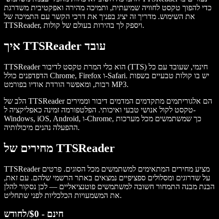
כדי להפוך טקסט לחוויה שמיעתית, ותמיכה מהירה ואפקטיבית משדרגת
את השימוש. מדריך זה יציג בפניך את דרכי הקשר עם התמיכה של
TTSReader, ויספק לך בהירות בעולם של קולות.
איך TTSReader עובד
TTSReader הוא כלי המרת טקסט לדיבור (TTS) חינמי, שעובד עם כל
הדפדפנים כולל Chrome, Firefox ו-Safari. יש בו קולות טבעיים בשפות
רבות, ומאפשר הורדת אודיו בפורמט MP3.
הלב של TTSReader הם אלגוריתמים מתקדמים המדמים דיבור וממירים
טקסט לקול אנושי טבעי ואיכותי. הפלטפורמה זמינה כאפליקציה ל-
Windows, iOS, Android, ו-Chrome, כך שמשתמשים מכל מערכות
ההפעלה נהנים מיכולותיה.
מחירים של TTSReader
TTSReader מציע מחירים המתאימים למשתמשים מכל הסוגים. פרטים
על שדרוגים ומסלולים ספציפיים נמצאים באתר הרשמי שלהם. עם זאת,
הבנת מבנה התמחור חשובה למשתמשים פוטנציאליים — לכן נסקור להלן
את המשמעויות הכלכליות לפני שתחליט.
חינם - $0/לחודש