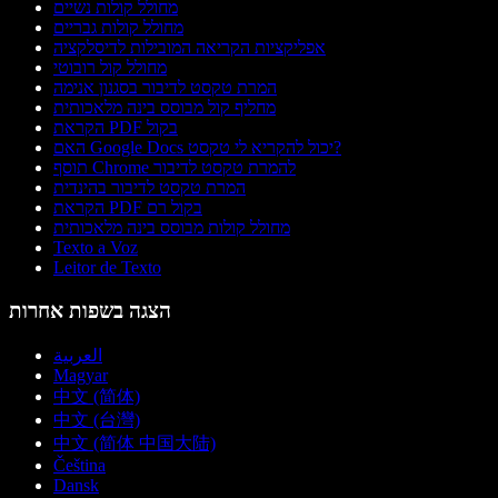
מחולל קולות נשיים
מחולל קולות גבריים
אפליקציות הקריאה המובילות לדיסלקציה
מחולל קול רובוטי
המרת טקסט לדיבור בסגנון אנימה
מחליף קול מבוסס בינה מלאכותית
הקראת PDF בקול
האם Google Docs יכול להקריא לי טקסט?
תוסף Chrome להמרת טקסט לדיבור
המרת טקסט לדיבור בהינדית
הקראת PDF בקול רם
מחולל קולות מבוסס בינה מלאכותית
Texto a Voz
Leitor de Texto
הצגה בשפות אחרות
العربية
Magyar
中文 (简体)
中文 (台灣)
中文 (简体 中国大陆)
Čeština
Dansk