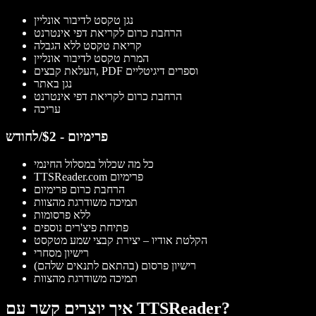
נגן טקסט לדיבור אונליין
הרחבת כרום לקריאת דפי אינטרנט
קריאת טקסט ללא הגבלה
המרת טקסט לדיבור אונליין
העלאת קבצים, PDF וספרים דיגיטליים
נגן באתר
הרחבת כרום לקריאת דפי אינטרנט
עריכה
פרימיום - $2/לחודש
כל מה שכלול במסלול החינמי
TTSReader.com פרימיום
הרחבת כרום פרימיום
תמיכה משודרגת מהצוות
ללא פרסומות
פתיחת פיצ'רים נוספים
הקלטת אודיו – יצירת קבצי שמע מטקסט
רישיון מסחרי
רישיון פרסום (בהתאם לתנאים שלהם)
תמיכה משודרגת מהצוות
איך יוצרים קשר עם TTSReader?