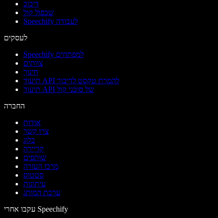
דיבוב
שכפול קול
Speechify לעבודה
לעסקים
Speechify למפתחים
צוותים
חינוך
תיעוד API להמרת טקסט לדיבור
תיעוד API של סוכני קול
החברה
אודות
צרו קשר
בלוג
קריירה
שותפים
מרכז העזרה
סטטוס
עיתונות
ערכת המותג
עקבו אחרי Speechify