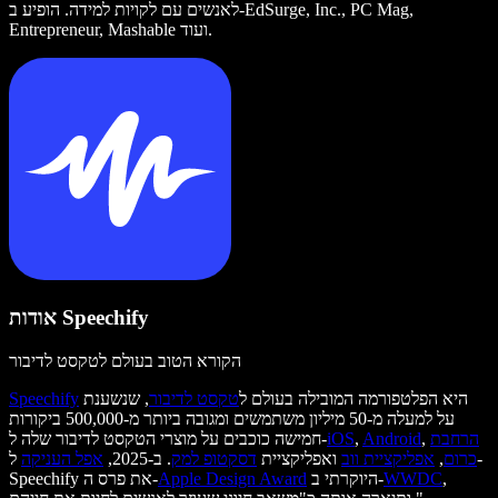
לאנשים עם לקויות למידה. הופיע ב-EdSurge, Inc., PC Mag,
Entrepreneur, Mashable ועוד.
אודות Speechify
הקורא הטוב בעולם לטקסט לדיבור
היא הפלטפורמה המובילה בעולם ל
טקסט לדיבור
, שנשענת
Speechify
על למעלה מ-50 מיליון משתמשים ומגובה ביותר מ-500,000 ביקורות
הרחבת
,
Android
,
iOS
חמישה כוכבים על מוצרי הטקסט לדיבור שלה ל-
כרום
,
אפליקציית ווב
ואפליקציית
דסקטופ למק
. ב-2025,
אפל העניקה
ל-
,
WWDC
היוקרתי ב-
Apple Design Award
Speechify את פרס ה-