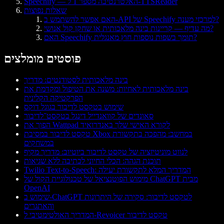
Speechify — האלטרנטיבה מספר 1 ל-TTSReader
שאלות נפוצות
האם אפשר להשתמש ב-API של Speechify למרכזי מענה?
מה עדיף — קריינות בינה מלאכותית או שחקן קול אנושי?
האם Speechify תומך בשפות נוספות חוץ מאנגלית?
פוסטים מומלצים
בינה מלאכותית לסטודנטים: מדריך
בינה מלאכותית לאחיות: משנה את הטיפול ומקדמת את
הפרקטיקה הקלינית
שימוש בטקסט לדיבור בגוגל דוקס
סאונדים של קוואנדייל דינגל בטקסט־לדיבור
הפוך את Wattpad לקורא האישי שלך באנדרואיד
טקסט לדיבור במסיבת Xbox במחשב: מהפכה בתקשורת
במשחקים
לנווט מוניטיזציה של טקסט לדיבור ביוטיוב: מדריך מקיף
תוכנת הגהה: הכלי החיוני לכתיבה ללא שגיאות
Twilio Text-to-Speech: המדריך המלא לתקשורת יעילה
מימוש הפוטנציאל של טכנולוגיית הקול של ChatGPT מבית
OpenAI
שימוש ב-ChatGPT לטקסט לדיבור: סקירה של היתרונות
והאתגרים
המדריך האולטימטיבי ל-Revoicer טקסט לדיבור