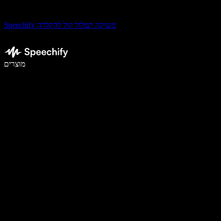
Speechify משיקה תמלול קול להקלדה
לכתוב פי 5 מהר יותר עם הכתבה קולית
מוצרים
למידע נוסף