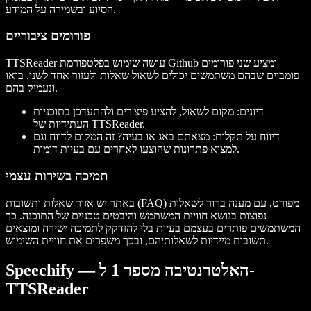
הסיוע ובשמירה על המידע.
פורומים ציבוריים
TTSReader עושה שימוש בפלטפורמת Github ומציע שני פורומים
פומביים שבהם משתמשים יכולים לשאול שאלות ולעזור אחד לשני. בואו
ונעמיק בהם.
דיונים: מקום לשאול, להציע פיצ'רים ולהתעדכן בתוכניות
העתידיות של TTSReader.
דיווח על תקלות: מצאתם באג או בעיה? זה המקום לדווח וגם
למצוא פתרונות שהוצעו לאחרים עם בעיות דומות.
תמיכה בשירות עצמי
באתר יש אזור שאלות ותשובות (FAQ) מפורט, עם מענה ברור לשאלות
נפוצות בנושא חוויית המשתמש והיבטים טכניים של התוכנה. כך
המשתמשים פותרים בעצמם בעיות בלי להזדקק לתמיכה ישירה ומוצאים
תשובות מיידיות לשאלותיהם, ובכך משפרים את חוויית השימוש.
Speechify — האלטרנטיבה מספר 1 ל-
TTSReader