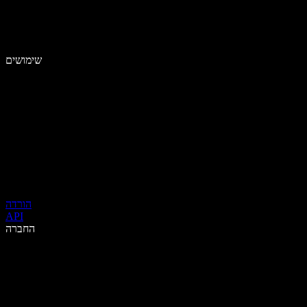
שימושים
הורדה
API
החברה