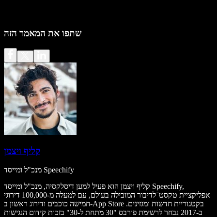
שתפו את המאמר הזה
קליף ויצמן
מנכ"ל ומייסד Speechify
קליף ויצמן הוא פעיל למען דיסלקסיה, מנכ"ל ומייסד Speechify,
אפליקציית טקסט־לדיבור המובילה בעולם, עם למעלה מ-100,000 דירוגי
חמישה כוכבים ודירוג ראשון ב-App Store בקטגוריית חדשות ומגזינים.
ב-2017 נבחר לרשימת פורבס "30 מתחת ל-30" בזכות קידום הנגישות