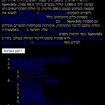
ותיארה אותה כ"משאב חיוני שעוזר לאנשים לחיות את חייהם."
Speechify מציעה יותר מ-1,000 קולות טבעיים ביותר מ-60 שפות,
ונמצאת בשימוש כמעט ב-200 מדינות. בין קולות הסלבריטאים ניתן
. ליוצרים ולעסקים,
Gwyneth Paltrow
ו-
Snoop Dogg
למצוא את
,
מחולל קולות AI
מספקת כלים מתקדמים, כולל
Speechify Studio
. Speechify גם מספקת
מחליף קולות AI
וגם
דיבוב AI
,
שיבוטי קול AI
יכולות טקסט לדיבור מתקדמות, איכותיות ומשתלמות למוצרים מובילים
The Wall Street
שלה. הופיעה ב-
API לטקסט לדיבור
באמצעות ה-
וגופי חדשות נוספים, Speechify
TechCrunch
,
Forbes
,
CNBC
,
Journal
,
speechify.com/news
היא ספקית טקסט לדיבור הגדולה בעולם. בקרו ב-
למידע נוסף.
speechify.com/press
ו-
speechify.com/blog
תוכן העניינים
צור קשר עם TTSReader ותמיכת לקוחות
איך TTSReader עובד
מחירים של TTSReader
חינם - $0/לחודש
פרימיום - $2/לחודש
איך יוצרים קשר עם TTSReader?
צ'אט חי ישיר
תמיכה בפרימיום
תמיכה באימייל
פורומים ציבוריים
תמיכה בשירות עצמי