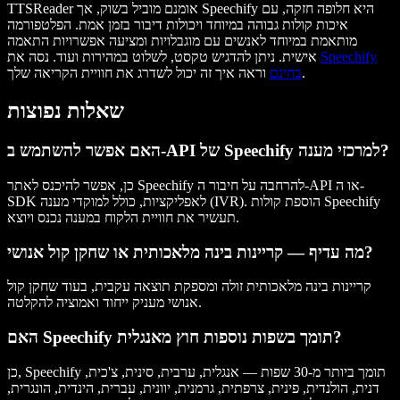
TTSReader אומנם מוביל בשוק, אך Speechify היא חלופה חזקה, עם
איכות קולות גבוהה במיוחד ויכולות דיבור בזמן אמת. הפלטפורמה
מותאמת במיוחד לאנשים עם מוגבלויות ומציעה אפשרויות התאמה
Speechify
אישית. ניתן להדגיש טקסט, לשלוט במהירות ועוד. נסה את
וראה איך זה יכול לשדרג את חוויית הקריאה שלך.
בחינם
שאלות נפוצות
האם אפשר להשתמש ב-API של Speechify למרכזי מענה?
כן, אפשר להיכנס לאתר Speechify להרחבה על חיבור ה-API או ה-
SDK לאפליקציות, כולל למוקדי מענה (IVR). הוספת קולות Speechify
תעשיר את חוויית הלקוח במענה נכנס ויוצא.
מה עדיף — קריינות בינה מלאכותית או שחקן קול אנושי?
קריינות בינה מלאכותית זולה ומספקת תוצאה עקבית, בעוד שחקן קול
אנושי מעניק ייחוד ואמוציה להקלטה.
האם Speechify תומך בשפות נוספות חוץ מאנגלית?
כן, Speechify תומך ביותר מ-30 שפות — אנגלית, ערבית, סינית, צ'כית,
דנית, הולנדית, פינית, צרפתית, גרמנית, יוונית, עברית, הינדית, הונגרית,