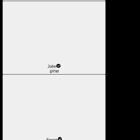
John
שחקן
Snoop