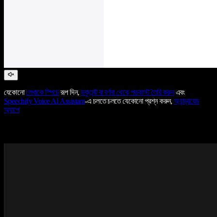
যেকোনো
লেখাকে স্পিচে
রূপ দিন,
ডকুমেন্ট বা বর্ণনা থেকে পডকাস্ট তৈরি করুন
এবং
Speechify Voice AI Assistant
-এ চলতে চলতে যেকোনো প্রশ্ন করুন,
অ্যান্ড্রয়েড
অ্যাপে