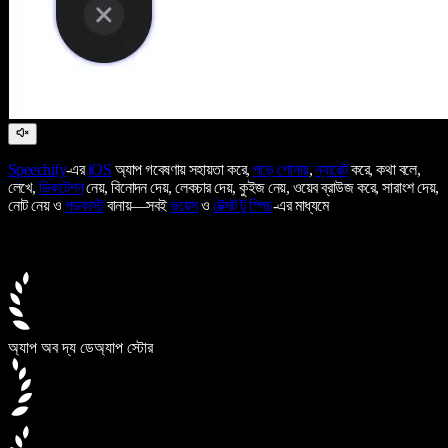
Speechify
-এর
iOS
অ্যাপ গবেষণায় সহায়তা করে,
পড়ে শোনায়
,
ন্যারেট
করে, কথা বলে,
লেখে,
ডিকটেশন
নেয়, বিনোদন দেয়, লেকচার দেয়, কুইজ নেয়, ওয়েব ব্রাউজ করে, সারাংশ দেয়,
নোট নেয় ও
পডকাস্ট
বানায়—সবই
ভয়েস
ও
টেক্সট টু স্পিচ
-এর মাধ্যমে
অ্যাপ অব দ্য ডে
অ্যাপ স্টোর