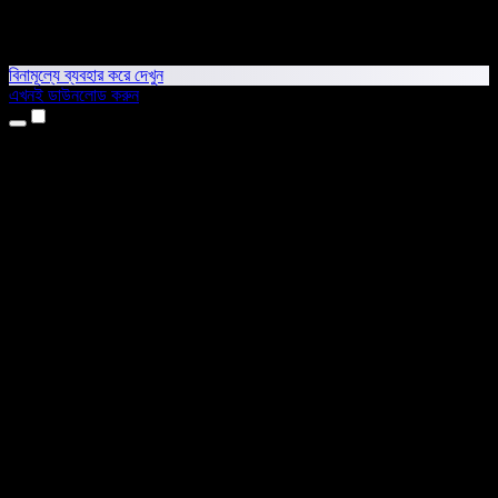
বিনামূল্যে ব্যবহার করে দেখুন
এখনই ডাউনলোড করুন
প্রোডাক্ট
টেক্সট টু স্পিচ
আইফোন ও আইপ্যাড অ্যাপ
অ্যান্ড্রয়েড অ্যাপ
ক্রোম এক্সটেনশন
এজ এক্সটেনশন
ওয়েব অ্যাপ
ম্যাক অ্যাপ
উইন্ডোজ অ্যাপ