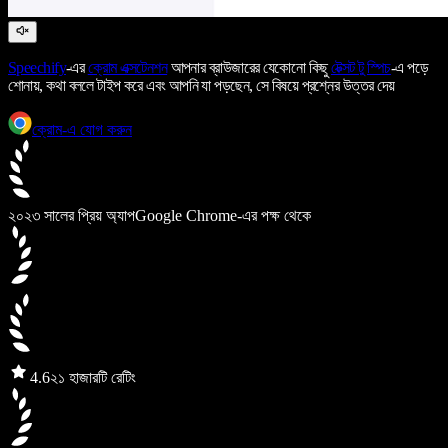
Speechify
-এর
ক্রোম এক্সটেনশন
আপনার ব্রাউজারের যেকোনো কিছু
টেক্সট টু স্পিচ
-এ পড়ে
শোনায়, কথা বললে টাইপ করে এবং আপনি যা পড়ছেন, সে বিষয়ে প্রশ্নের উত্তর দেয়
ক্রোম-এ যোগ করুন
২০২৩ সালের প্রিয় অ্যাপ
Google Chrome-এর পক্ষ থেকে
4.6
২১ হাজারটি রেটিং