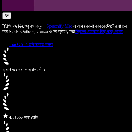
টাইপিং বাদ দিন, শুধু কথা বলুন –
Speechify
Mac
-এ আপনার কথা ঝরঝরে টেক্সটে রূপান্তর
করে Slack, Outlook, Cursor ও সব অ্যাপে, আর
স্ক্রিনের যেকোনো কিছু পড়ে শোনায়
macOS-এ ডাউনলোড করুন
অ্যাপ অব দ্য ডে
অ্যাপ স্টোর
4.7
৪.৩৫ লক্ষ রেটিং