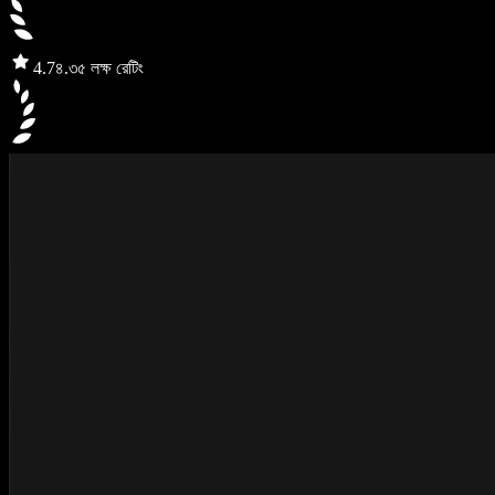
4.7
৪.৩৫ লক্ষ রেটিং