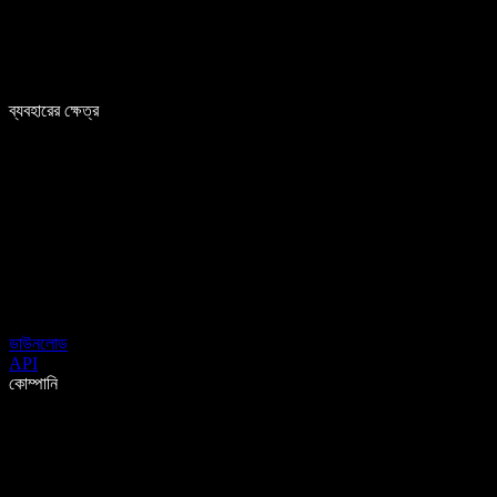
ব্যবহারের ক্ষেত্র
ডাউনলোড
API
কোম্পানি