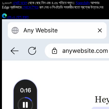
১,০০০+
এআই ভয়েস
থেকে বেছে নিন এবং ৪.৫x গতিতে শুনুন।
Speechify
আপনার
Edge ব্রাউজারে
লেখাকে স্পিচে
রূপ দেয় ও পিএইচডি সহকারীর মতো প্রশ্নের উত্তর দেয়
এজ-এ যোগ করুন