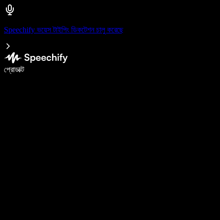
Speechify ভয়েস টাইপিং ডিকটেশন চালু করেছে
ভয়েস টাইপিং দিয়ে ৫ গুণ দ্রুত লিখুন
প্রোডাক্ট
আরও জানুন