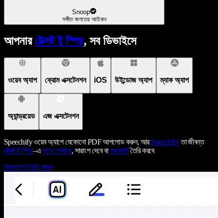
Snoop
সঙ্গীত জগতের আইকন
আপনার
টেক্সট টু স্পিচ
, সব ডিভাইসে
ওয়েব অ্যাপ
ক্রোম এক্সটেনশন
iOS
উইন্ডোজ অ্যাপ
ম্যাক অ্যাপ
অ্যান্ড্রয়েড
এজ এক্সটেনশন
Speechify ওয়েব অ্যাপে যেকোনো PDF আপলোড করুন, আর
Speechify
তা জীবন্ত
টেক্সট টু স্পিচ
–এ
পড়ে শোনাবে
, সারাংশ দেবে বা
পডকাস্ট
তৈরি করবে
বিনামূল্যে ট্রাই করুন