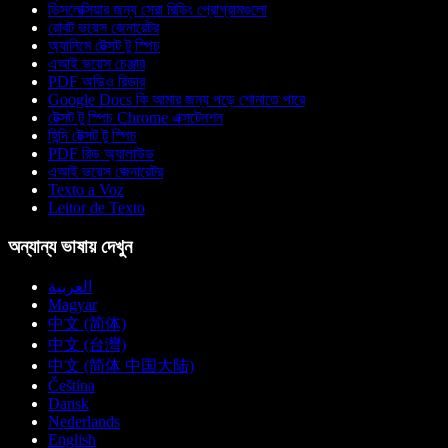
ডিসলেক্সিয়ার জন্য সেরা রিডিং প্রোগ্রামগুলো
রোবট ভয়েস জেনারেটর
অ্যানিমে টেক্সট টু স্পিচ
এআই ভয়েস চেঞ্জার
PDF অডিও রিডার
Google Docs কি আমার জন্য পড়ে শোনাতে পারে
টেক্সট টু স্পিচ Chrome এক্সটেনশন
হিন্দি টেক্সট টু স্পিচ
PDF রিড অ্যালাউড
এআই ভয়েস জেনারেটর
Texto a Voz
Leitor de Texto
অন্যান্য ভাষায় দেখুন
العربية
Magyar
中文 (简体)
中文 (台灣)
中文 (简体 中国大陆)
Čeština
Dansk
Nederlands
English