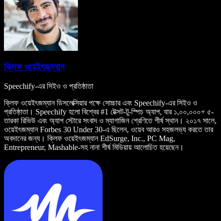
ক্লিফ ওয়েইৎজম্যান
Speechify-এর সিইও ও প্রতিষ্ঠাতা
ক্লিফ ওয়েইৎজম্যান ডিসলেক্সিয়ার পক্ষে সোচ্চার এবং Speechify-এর সিইও ও
প্রতিষ্ঠাতা। Speechify হলো বিশ্বের #1 টেক্সট-টু-স্পিচ অ্যাপ, যার ১,০০,০০০+ ৫-
তারকা রিভিউ এবং অ্যাপ স্টোরে সংবাদ ও ম্যাগাজিন শ্রেণিতে শীর্ষ স্থান। ২০১৭ সালে,
ওয়েইৎজম্যান Forbes 30 Under 30-এ ছিলেন, ওয়েব আরও সহজলভ্য করতে তার
অবদানের জন্য। ক্লিফ ওয়েইৎজম্যান EdSurge, Inc., PC Mag,
Entrepreneur, Mashable-সহ নানা শীর্ষ মিডিয়ায় আলোচিত হয়েছেন।