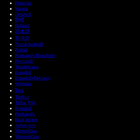
Français
Suomi
Deutsch
हिन्दी
Italiano
日本語
한국어
Norsk bokmål
Polski
Português Brasileiro
Русский
Українська
Español
Español (México)
Svenska
ไทย
Türkçe
Tiếng Việt
Română
Português
Български
ქართული
Slovenčina
Slovenščina