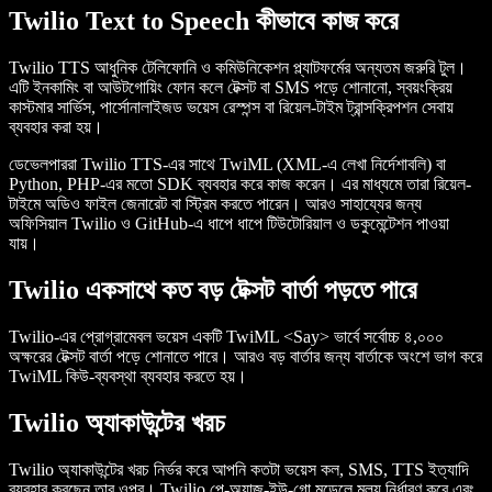
Twilio Text to Speech কীভাবে কাজ করে
Twilio TTS আধুনিক টেলিফোনি ও কমিউনিকেশন প্ল্যাটফর্মের অন্যতম জরুরি টুল।
এটি ইনকামিং বা আউটগোয়িং ফোন কলে টেক্সট বা SMS পড়ে শোনানো, স্বয়ংক্রিয়
কাস্টমার সার্ভিস, পার্সোনালাইজড ভয়েস রেস্পন্স বা রিয়েল-টাইম ট্রান্সক্রিপশন সেবায়
ব্যবহার করা হয়।
ডেভেলপাররা Twilio TTS-এর সাথে TwiML (XML-এ লেখা নির্দেশাবলি) বা
Python, PHP-এর মতো SDK ব্যবহার করে কাজ করেন। এর মাধ্যমে তারা রিয়েল-
টাইমে অডিও ফাইল জেনারেট বা স্ট্রিম করতে পারেন। আরও সাহায্যের জন্য
অফিসিয়াল Twilio ও GitHub-এ ধাপে ধাপে টিউটোরিয়াল ও ডকুমেন্টেশন পাওয়া
যায়।
Twilio একসাথে কত বড় টেক্সট বার্তা পড়তে পারে
Twilio-এর প্রোগ্রামেবল ভয়েস একটি TwiML
<Say>
ভার্বে সর্বোচ্চ ৪,০০০
অক্ষরের টেক্সট বার্তা পড়ে শোনাতে পারে। আরও বড় বার্তার জন্য বার্তাকে অংশে ভাগ করে
TwiML কিউ-ব্যবস্থা ব্যবহার করতে হয়।
Twilio অ্যাকাউন্টের খরচ
Twilio অ্যাকাউন্টের খরচ নির্ভর করে আপনি কতটা ভয়েস কল, SMS, TTS ইত্যাদি
ব্যবহার করছেন তার ওপর। Twilio পে-অ্যাজ-ইউ-গো মডেলে মূল্য নির্ধারণ করে এবং