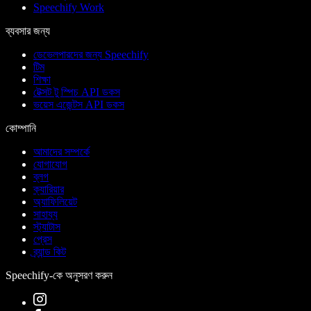
Speechify Work
ব্যবসার জন্য
ডেভেলপারদের জন্য Speechify
টিম
শিক্ষা
টেক্সট টু স্পিচ API ডকস
ভয়েস এজেন্টস API ডকস
কোম্পানি
আমাদের সম্পর্কে
যোগাযোগ
ব্লগ
ক্যারিয়ার
অ্যাফিলিয়েট
সাহায্য
স্ট্যাটাস
প্রেস
ব্র্যান্ড কিট
Speechify-কে অনুসরণ করুন