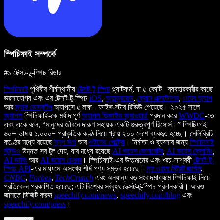
স্পিচিফাই সম্পর্কে
#১ টেক্সট-টু-স্পিচ রিডার
স্পিচিফাই
পৃথিবীর শীর্ষস্থানীয়
টেক্সট-টু-স্পিচ
প্ল্যাটফর্ম, যা ৫ কোটি+ ব্যবহারকারীর কাছে
ভরসাযোগ্য এবং এর টেক্সট-টু-স্পিচ
iOS
,
অ্যান্ড্রয়েড
,
ক্রোম এক্সটেনশন
,
ওয়েব অ্যাপ
আর
ম্যাক ডেস্কটপ
অ্যাপসে ৫ লক্ষ+ ফাইভ-স্টার রিভিউ পেয়েছে। ২০২৫ সালে
অ্যাপল
স্পিচিফাই-কে মর্যাদাপূর্ণ
অ্যাপল ডিজাইন অ্যাওয়ার্ড
প্রদান করে
WWDC
-তে
এবং একে বলে, “মানুষের জীবনে দারুণ সহায়ক একটি গুরুত্বপূর্ণ রিসোর্স।” স্পিচিফাই
৬০+ ভাষায় ১,০০০+ প্রাকৃতিক কণ্ঠ নিয়ে প্রায় ২০০ দেশে ব্যবহৃত হচ্ছে। সেলিব্রিটি
কণ্ঠের মধ্যে রয়েছে
স্নুপ ডগ
আর
গুইনেথ পেল্ট্রো
। নির্মাতা ও ব্যবসার জন্য
স্পিচিফাই
স্টুডিও
উন্নত সব টুল দেয়, যার মধ্যে রয়েছে
AI ভয়েস জেনারেটর
,
AI ভয়েস ক্লোনিং
,
AI ডাবিং
আর
AI ভয়েস চেঞ্জার
। স্পিচিফাই-এর উচ্চমানের এবং খরচ-সাশ্রয়ী
টেক্সট-টু-
স্পিচ API
-এর মাধ্যমে অসংখ্য শীর্ষ পণ্য সম্ভব হয়েছে।
দ্য ওয়াল স্ট্রিট জার্নাল
,
CNBC
,
Forbes
,
TechCrunch
এবং অন্যান্য বড় সংবাদমাধ্যমে স্পিচিফাই নিয়ে
প্রতিবেদন প্রকাশিত হয়েছে; এটি বিশ্বের সর্ববৃহৎ টেক্সট-টু-স্পিচ প্রদানকারী। আরও
জানতে ভিজিট করুন
speechify.com/news
,
speechify.com/blog
এবং
speechify.com/press
।