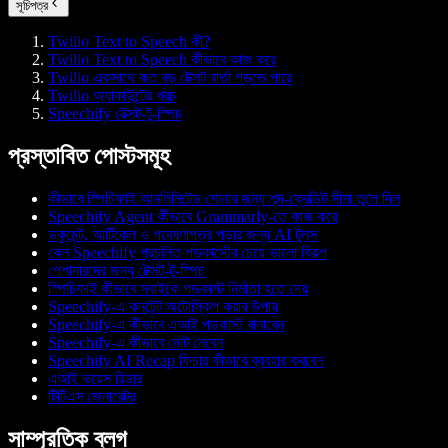
সূচিপত্র
Twilio Text to Speech কী?
Twilio Text to Speech কীভাবে কাজ করে
Twilio একসাথে কত বড় টেক্সট বার্তা পড়তে পারে
Twilio অ্যাকাউন্টের খরচ
Speechify টেক্সট-টু-স্পিচ
প্রস্তাবিত পোস্টসমূহ
কীভাবে স্পিচিফাই আনলিমিটেড শোনার জন্য শব্দ-ক্রেডিট সীমা তুলে দিল
Speechify Agent কীভাবে Grammarly-তে কাজ করে
ডকুমেন্ট, আর্টিকেল ও গবেষণাপত্র পড়ার জন্য AI টুলস
কেন Speechify প্রচলিত পডকাস্টের চেয়ে ভালো বিকল্প
পেশাদারদের জন্য টেক্সট-টু-স্পিচ
স্পিচিফাই কীভাবে সবাইকে পডকাস্ট নির্মাতা হতে দেয়
Speechify-এ কনটেন্ট অটোস্কিপ করার উপায়
Speechify-এ কীভাবে এআই পডকাস্ট বানাবেন
Speechify-এ কীভাবে নোট নেবেন
Speechify AI Recap ফিচার কীভাবে ব্যবহার করবেন
এআই ভয়েস রিডার
টিটিএস জেনারেটর
সাম্প্রতিক ব্লগ