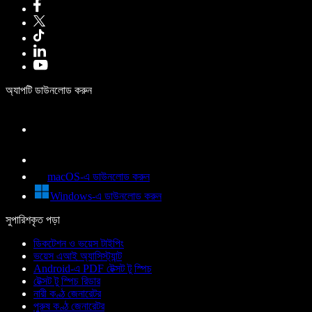
অ্যাপটি ডাউনলোড করুন
macOS-এ ডাউনলোড করুন
Windows-এ ডাউনলোড করুন
সুপারিশকৃত পড়া
ডিকটেশন ও ভয়েস টাইপিং
ভয়েস এআই অ্যাসিস্ট্যান্ট
Android-এ PDF টেক্সট টু স্পিচ
টেক্সট টু স্পিচ রিডার
নারী কণ্ঠ জেনারেটর
পুরুষ কণ্ঠ জেনারেটর