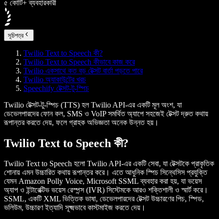
৫ কোটি+ ব্যবহারকারী
সূচিপত্র
Twilio Text to Speech কী?
Twilio Text to Speech কীভাবে কাজ করে
Twilio একসাথে কত বড় টেক্সট বার্তা পড়তে পারে
Twilio অ্যাকাউন্টের খরচ
Speechify টেক্সট-টু-স্পিচ
Twilio টেক্সট-টু-স্পিচ (TTS) হল Twilio API-এর একটি মূল অংশ, যা
ডেভেলপারদের ফোন কল, SMS ও VoIP সমর্থিত অ্যাপে সহজেই টেক্সট দ্রুত কথায়
রূপান্তর করতে দেয়, ফলে গ্রাহক অভিজ্ঞতা অনেক উন্নত হয়।
Twilio Text to Speech কী?
Twilio Text to Speech হলো Twilio API-এর একটি সেবা, যা টেক্সটকে প্রাকৃতিক
শোনায় এমন উচ্চারিত কথায় রূপান্তর করে। এতে আধুনিক স্পিচ সিন্থেসিস প্রযুক্তি
যেমন Amazon Polly Voice, Microsoft SSML ব্যবহার করা হয়, যা ভয়েস
অ্যাপ ও ইন্টারেক্টিভ ভয়েস রেস্পন্স (IVR) সিস্টেমকে আরও শক্তিশালী ও স্মার্ট করে।
SSML, একটি XML ভিত্তিক ভাষা, ডেভেলপারদের টেক্সট উচ্চারণের পিচ, স্পিড,
ভলিউম, উচ্চারণ ইত্যাদি সূক্ষ্মভাবে কাস্টমাইজ করতে দেয়।