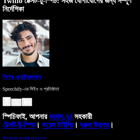
Twilio টেক্সট-টু-স্পিচ: সহজ যোগাযোগের জন্য সম্পূর্ণ
নির্দেশিকা
ক্লিফ ওয়েইৎজম্যান
Speechify-এর সিইও ও প্রতিষ্ঠাতা
স্পিচিফাই, আপনার
ভয়েস AI
সহকারী
টেক্সট-টু-স্পিচ
।
ভয়েস টাইপিং
।
দ্রুত উত্তর
।
বিনামূল্যে ব্যবহার করে দেখুন