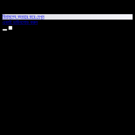
বিনামূল্যে ব্যবহার করে দেখুন
এখনই ডাউনলোড করুন
প্রোডাক্ট
টেক্সট টু স্পিচ
আইফোন ও আইপ্যাড অ্যাপ
অ্যান্ড্রয়েড অ্যাপ
ক্রোম এক্সটেনশন
এজ এক্সটেনশন
ওয়েব অ্যাপ
ম্যাক অ্যাপ
উইন্ডোজ অ্যাপ
এআই ভয়েস জেনারেটর