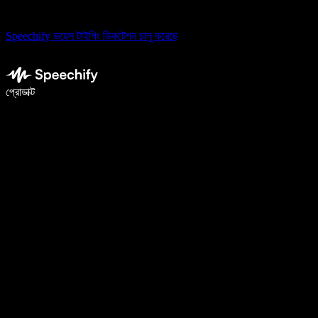
Speechify ভয়েস টাইপিং ডিকটেশন চালু করেছে
ভয়েস টাইপিং দিয়ে ৫ গুণ দ্রুত লিখুন
প্রোডাক্ট
আরও জানুন