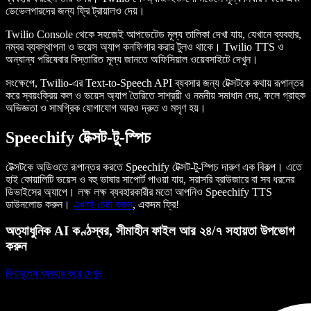
ডেভেলপারদের জন্য ফ্রি ট্রায়ালও দেয়।
Twilio Console থেকে সহজেই আপডেটেড মূল্য তালিকা দেখা যায়, যেখানে ব্যবহার,
নম্বর ব্যবস্থাপনা ও ভয়েস অ্যাপ কনফিগার করার টুলও থাকে। Twilio TTS ও
অন্যান্য পরিষেবার বিস্তারিত মূল্য জানতে অফিসিয়াল ওয়েবসাইটে দেখুন।
সংক্ষেপে, Twilio-এর Text-to-Speech API ব্যবসার জন্য টেক্সটকে কথায় রূপান্তর
করে স্বয়ংক্রিয় কল ও ভয়েস অ্যাপ তৈরিতে সাশ্রয়ী ও নমনীয় সমাধান দেয়, ফলে গ্রাহক
অভিজ্ঞতা ও সামগ্রিক যোগাযোগ আরও দ্রুত ও মসৃণ হয়।
Speechify টেক্সট-টু-স্পিচ
টেক্সটকে অডিওতে রূপান্তর করতে Speechify টেক্সট-টু-স্পিচ দারুণ এক বিকল্প। এতে
হাই কোয়ালিটি ভয়েস ও বহু ভাষার সাপোর্ট পাওয়া যায়, সরাসরি ব্রাউজারে বা সব ধরনের
ডিভাইসের অ্যাপে। লক্ষ লক্ষ ব্যবহারকারীর মতো আপনিও Speechify TTS
ডাউনলোড করুন।
এখনই চেষ্টা করুন
, একদম ফ্রি!
অত্যাধুনিক AI কণ্ঠস্বর, সীমাহীন ফাইল আর ২৪/৭ সহায়তা উপভোগ
করুন
বিনামূল্যে ব্যবহার করে দেখুন