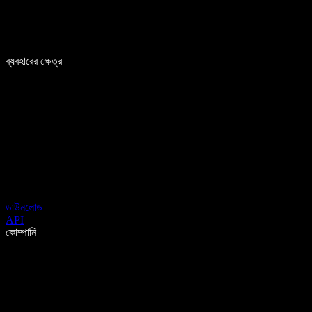
ব্যবহারের ক্ষেত্র
ডাউনলোড
API
কোম্পানি