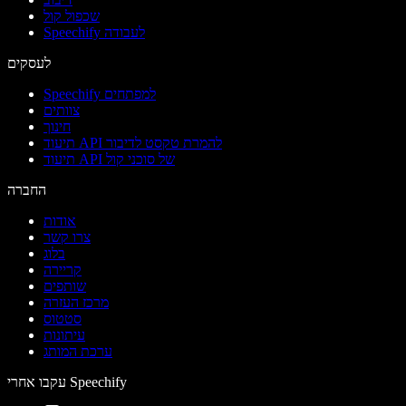
שכפול קול
Speechify לעבודה
לעסקים
Speechify למפתחים
צוותים
חינוך
תיעוד API להמרת טקסט לדיבור
תיעוד API של סוכני קול
החברה
אודות
צרו קשר
בלוג
קריירה
שותפים
מרכז העזרה
סטטוס
עיתונות
ערכת המותג
עקבו אחרי Speechify