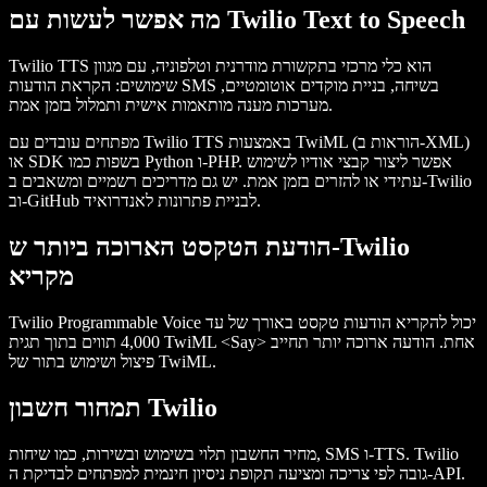
מה אפשר לעשות עם Twilio Text to Speech
Twilio TTS הוא כלי מרכזי בתקשורת מודרנית וטלפוניה, עם מגוון
שימושים: הקראת הודעות SMS בשיחה, בניית מוקדים אוטומטיים,
מערכות מענה מותאמות אישית ותמלול בזמן אמת.
מפתחים עובדים עם Twilio TTS באמצעות TwiML (הוראות ב-XML)
או SDK בשפות כמו Python ו-PHP. אפשר ליצור קבצי אודיו לשימוש
עתידי או להזרים בזמן אמת. יש גם מדריכים רשמיים ומשאבים ב-Twilio
וב-GitHub לבניית פתרונות לאנדרואיד.
הודעת הטקסט הארוכה ביותר ש-Twilio
מקריא
Twilio Programmable Voice יכול להקריא הודעות טקסט באורך של עד
אחת. הודעה ארוכה יותר תחייב
<Say>
4,000 תווים בתוך תגית TwiML
פיצול ושימוש בתור של TwiML.
תמחור חשבון Twilio
מחיר החשבון תלוי בשימוש ובשירות, כמו שיחות, SMS ו-TTS. Twilio
גובה לפי צריכה ומציעה תקופת ניסיון חינמית למפתחים לבדיקת ה-API.