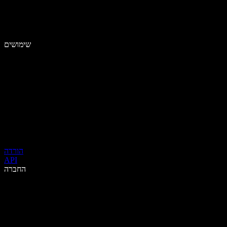
שימושים
הורדה
API
החברה