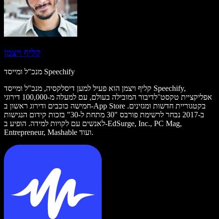
קליף ויצמן
מנכ"ל ומייסד Speechify
קליף ויצמן הוא פעיל למען דיסלקסיה, מנכ"ל ומייסד Speechify,
אפליקציית טקסט־לדיבור המובילה בעולם, עם למעלה מ-100,000 דירוגי
חמישה כוכבים ודירוג ראשון ב-App Store בקטגוריית חדשות ומגזינים.
ב-2017 נבחר לרשימת פורבס "30 מתחת ל-30" בזכות קידום הנגישות
לאנשים עם לקויות למידה. הופיע ב-EdSurge, Inc., PC Mag,
Entrepreneur, Mashable ועוד.