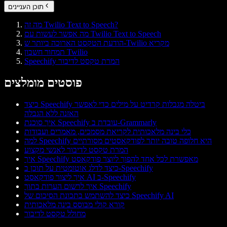
תוכן העניינים
מה זה Twilio Text to Speech?
מה אפשר לעשות עם Twilio Text to Speech
הודעת הטקסט הארוכה ביותר ש-Twilio מקריא
תמחור חשבון Twilio
Speechify המרת טקסט לדיבור
פוסטים מומלצים
כיצד Speechify ביטלה מגבלות קרדיט על מילים כדי לאפשר
האזנה ללא הגבלה
איך סוכנת Speechify עובדת ב-Grammarly
כלי בינה מלאכותית לקריאת מסמכים, מאמרים ועבודות
למה Speechify היא חלופה טובה יותר לפודקאסטים מסורתיים
המרת טקסט לדיבור לאנשי מקצוע
איך Speechify מאפשרת לכל אחד להפוך ליוצר פודקאסט
כיצד לדלג אוטומטית על תוכן ב-Speechify
איך ליצור פודקאסט AI ב-Speechify
איך לרשום הערות בתוך Speechify
כיצד להשתמש בתכונת הסיכום של Speechify AI
קורא קולי מבוסס בינה מלאכותית
מחולל טקסט לדיבור