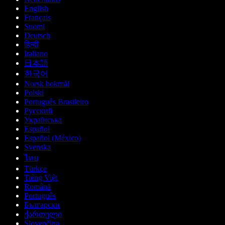
English
Français
Suomi
Deutsch
हिन्दी
Italiano
日本語
한국어
Norsk bokmål
Polski
Português Brasileiro
Русский
Українська
Español
Español (México)
Svenska
ไทย
Türkçe
Tiếng Việt
Română
Português
Български
ქართული
Slovenčina