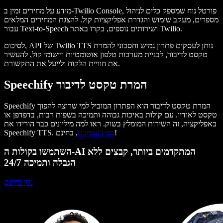
מידע על מחירים זמין ב-Twilio Console, פורטל נוח שמספק כלים לניהול
מספרים, מעקב שימוש והגדרת אפליקציות קול. להצגת המחירים המלאים
עבור Text-to-Speech ושירותים נוספים, בקרו באתר Twilio.
לסיכום, API של Twilio TTS נותן לעסקים פתרון גמיש וחסכוני להמרת
טקסט לדיבור, לבניית מערכות טלפון אוטומטיות ויישומי קול, להעשיר
את חוויית הלקוח ולייעל את התקשורת.
Speechify המרת טקסט לדיבור
Speechify המרת טקסט לדיבור הוא הפתרון המוביל למי שרוצה להפוך
טקסט לאודיו. עם קולות באיכות גבוהה ותמיכה בשפות רבות, בדפדפן או
באפליקציה, זה השירות המומלץ בשוק. ראו למה מיליונים כבר הורידו את
, בחינם!
נסו בעצמכם
Speechify TTS.
השתמשו בקולות ה-AI המתקדמים ביותר, קבצים ללא
הגבלה ותמיכה 24/7
נסו בחינם