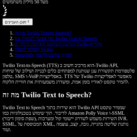
מעל 50 מיליון משתמשים
תוכן העניינים
מה זה Twilio Text to Speech?
מה אפשר לעשות עם Twilio Text to Speech
הודעת הטקסט הארוכה ביותר ש-Twilio מקריא
תמחור חשבון Twilio
Speechify המרת טקסט לדיבור
Twilio Text-to-Speech (TTS) הוא מרכיב חשוב ב-Twilio API,
פלטפורמת תקשורת ענן שנותנת למפתחים כלים לבנייה ושילוב של שיחות
טלפון, SMS ו-VoIP באפליקציות. TTS של Twilio מאפשר לאפליקציות
להמיר טקסט לאודיו בזמן אמת, ומשדרג משמעותית את חוויית הלקוח.
מה זה Twilio Text to Speech?
Twilio Text to Speech הוא שירות בתוך Twilio API שממיר טקסט
לדיבור. תוך שימוש בטכנולוגיות כמו Amazon Polly Voice ו-SSML
(שפת סימון דיבור), השירות משמש לשדרוג יישומי קול ומערכות IVR.
SSML, המבוססת על XML, נותנת שליטה בהגייה, גובה, קצב, עוצמה
ועוד.