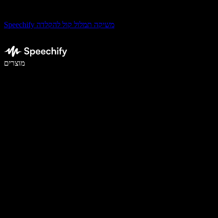
Speechify משיקה תמלול קול להקלדה
לכתוב פי 5 מהר יותר עם הכתבה קולית
מוצרים
למידע נוסף