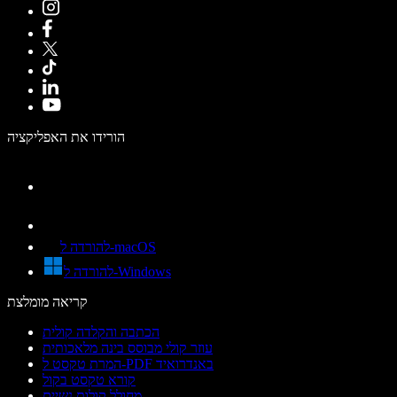
הורידו את האפליקציה
להורדה ל-macOS
להורדה ל-Windows
קריאה מומלצת
הכתבה והקלדה קולית
עוזר קולי מבוסס בינה מלאכותית
המרת טקסט ל-PDF באנדרואיד
קורא טקסט בקול
מחולל קולות נשיים