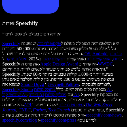
אודות Speechify
הקורא הטוב בעולם לטקסט לדיבור
היא הפלטפורמה המובילה בעולם ל
טקסט לדיבור
, שנשענת
Speechify
על למעלה מ-50 מיליון משתמשים ומגובה ביותר מ-500,000 ביקורות
הרחבת
,
Android
,
iOS
חמישה כוכבים על מוצרי הטקסט לדיבור שלה ל-
כרום
,
אפליקציית ווב
ואפליקציית
דסקטופ למק
. ב-2025,
אפל העניקה
ל-
,
WWDC
היוקרתי ב-
Apple Design Award
Speechify את פרס ה-
ותיארה אותה כ"משאב חיוני שעוזר לאנשים לחיות את חייהם."
Speechify מציעה יותר מ-1,000 קולות טבעיים ביותר מ-60 שפות,
ונמצאת בשימוש כמעט ב-200 מדינות. בין קולות הסלבריטאים ניתן
. ליוצרים ולעסקים,
Gwyneth Paltrow
ו-
Snoop Dogg
למצוא את
,
מחולל קולות AI
מספקת כלים מתקדמים, כולל
Speechify Studio
. Speechify גם מספקת
מחליף קולות AI
וגם
דיבוב AI
,
שיבוטי קול AI
יכולות טקסט לדיבור מתקדמות, איכותיות ומשתלמות למוצרים מובילים
The Wall Street
שלה. הופיעה ב-
API לטקסט לדיבור
באמצעות ה-
וגופי חדשות נוספים, Speechify
TechCrunch
,
Forbes
,
CNBC
,
Journal
,
speechify.com/news
היא ספקית טקסט לדיבור הגדולה בעולם. בקרו ב-
למידע נוסף.
speechify.com/press
ו-
speechify.com/blog