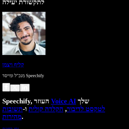
לתקשורת יעילה
קליף ויצמן
מנכ"ל ומייסד Speechify
שלך
Voice AI
Speechify, העוזר
לטקסט לדיבור
,
הקלדה קולית
ו-
תשובות
.
מהירות
נסו בחינם