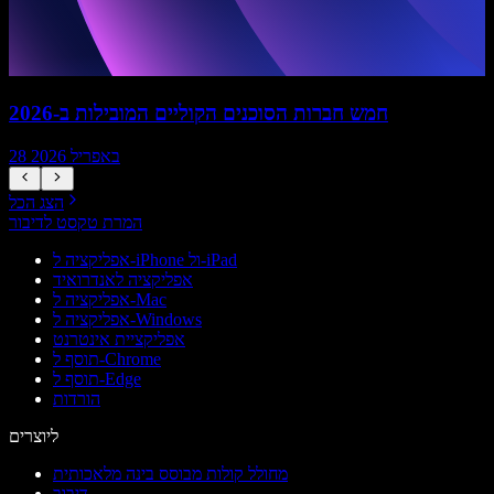
חמש חברות הסוכנים הקוליים המובילות ב-2026
28 באפריל 2026
הצג הכל
המרת טקסט לדיבור
אפליקציה ל-iPhone ול-iPad
אפליקציה לאנדרואיד
אפליקציה ל-Mac
אפליקציה ל-Windows
אפליקציית אינטרנט
תוסף ל-Chrome
תוסף ל-Edge
הורדות
ליוצרים
מחולל קולות מבוסס בינה מלאכותית
דיבוב