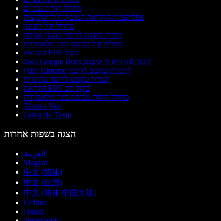
מחולל קולות גבריים
אפליקציות הקריאה המובילות לדיסלקציה
מחולל קול רובוטי
המרת טקסט לדיבור בסגנון אנימה
מחליף קול מבוסס בינה מלאכותית
הקראת PDF בקול
האם Google Docs יכול להקריא לי טקסט?
תוסף Chrome להמרת טקסט לדיבור
המרת טקסט לדיבור בהינדית
הקראת PDF בקול רם
מחולל קולות מבוסס בינה מלאכותית
Texto a Voz
Leitor de Texto
הצגה בשפות אחרות
العربية
Magyar
中文 (简体)
中文 (台灣)
中文 (简体 中国大陆)
Čeština
Dansk
Nederlands