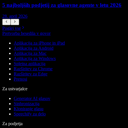
5 najboljših podjetij za glasovne agente v letu 2026
28. april 2026
1
Poglej vse
Pretvorba besedila v govor
Aplikacija za iPhone in iPad
Aplikacija za Android
Aplikacija za Mac
Aplikacija za Windows
Spletna aplikacija
Razširitev za Chrome
Razširitev za Edge
Prenosi
Za ustvarjalce
Generator AI glasov
Sinhronizacija
Kloniranje glasu
Speechify za delo
Za podjetja