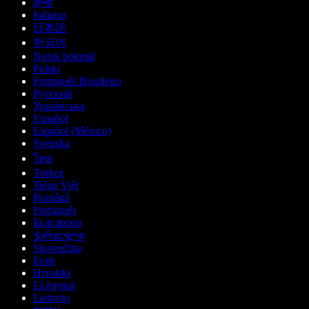
हिन्दी
Italiano
日本語
한국어
Norsk bokmål
Polski
Português Brasileiro
Русский
Українська
Español
Español (México)
Svenska
ไทย
Türkçe
Tiếng Việt
Română
Português
Български
ქართული
Slovenčina
Eesti
Hrvatski
Ελληνικά
Lietuvių