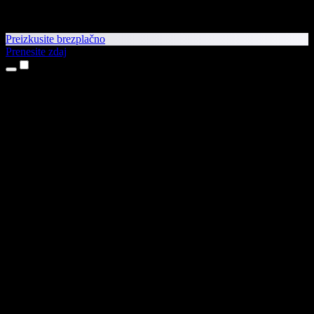
Preizkusite brezplačno
Prenesite zdaj
Izdelki
Pretvorba besedila v govor
Aplikaciji za iPhone in iPad
Aplikacija za Android
Razširitev za Chrome
Razširitev za Edge
Spletna aplikacija
Aplikacija za Mac
Aplikacija za Windows