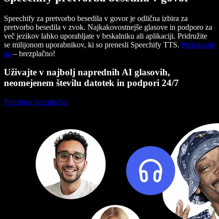
Speechify za pretvorbo besedila v govor je odlična izbira za
pretvorbo besedila v zvok. Najkakovostnejše glasove in podporo za
več jezikov lahko uporabljate v brskalniku ali aplikaciji. Pridružite
se milijonom uporabnikov, ki so prenesli Speechify TTS.
Preizkusite
ga
– brezplačno!
Uživajte v najbolj naprednih AI glasovih,
neomejenem številu datotek in podpori 24/7
Preizkusi brezplačno