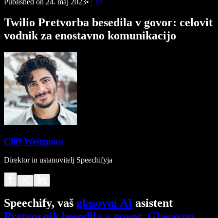
Published on
24. maj 2023
•
TTS
Twilio Pretvorba besedila v govor: celovit
vodnik za enostavno komunikacijo
Cliff Weitzman
Direktor in ustanovitelj Speechifyja
Speechify, vaš
glasovni AI
asistent
Pretvornik besedila v govor
.
Glasovno