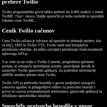
prebere Twilio
Twilio programabilni govor lahko prebere do 4.000 znakov v enem
TwiML
<Say>
ukazu. Daljše sporočilo je treba razdeliti in uporabiti
čakalno vrsto TwiML.
Cenik Twilio računov
Cena Twilio računa je odvisna od uporabe in izbranih storitev, kot
so klici, SMS in Twilio TTS. Twilio nudi tudi brezplačno
preizkusno obdobje, da lahko razvijalci preizkusijo funkcionalnosti
njihovega API-ja.
Vse cene so na voljo v Twilio Console, preglednem spletnem
portalu, ki omogoča spremljanje porabe, upravljanje številk in
nastavitev Twilio glasovnih aplikacij. Za podrobne informacije
obiščite uradno spletno stran Twilio.
Twilio API za pretvorbo besedila v govor podjetjem omogoča
cenovno ugodne in prilagodljive rešitve za pretvorbo besedil v
govor ter razvoj avtomatiziranih telefonistov, glasovnih aplikacij in
izboljšano uporabniško izkušnjo.
Speechify pretvorba besedila v govor