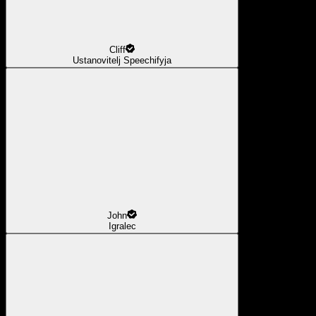
Cliff
Ustanovitelj Speechifyja
John
Igralec