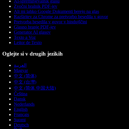
AI-spreminjevalnik glasu
Zvočni bralnik PDF-jev
Ali mi lahko Google Dokumenti berejo na glas
Razširitev za Chrome za pretvorbo besedila v govor
Pretvorba besedila v govor v hindujščini
Glasno branje PDF-jev
Generator AI glasov
Texto a Voz
Leitor de Texto
Oglejte si v drugih jezikih
العربية
Magyar
中文 (简体)
中文 (台灣)
中文 (简体 中国大陆)
Čeština
Dansk
Nederlands
English
Français
Suomi
Deutsch