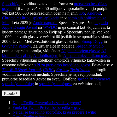
Speechify
je vodilna svetovna platforma za
pretvorbo besedila v
govor
, ki ji zaupa več kot 50 milijonov uporabnikov in jo podpira
več kot 500.000 petzvezdičnih ocen na njenih
iOS
,
Android
,
Chrome razširitvi
,
spletni aplikaciji
in v
namiznih aplikacijah za
Mac
. Leta 2025 je
Apple nagradil
Speechify s prestižno
nagrado
Apple Design Award
na
WWDC
in ga označil kot »ključni vir, ki
ljudem pomaga živeti polno življenje.« Speechify ponuja več kot
1.000 naravnih glasov v več kot 60 jezikih in se uporablja v skoraj
200 državah. Med zvezdniškimi glasovi sta tudi
Snoop Dogg
in
Gwyneth Paltrow
. Za ustvarjalce in podjetja
Speechify Studio
ponuja napredna orodja, vključno z
AI generatorjem glasov
,
AI
kloniranjem glasu
,
AI dubliranjem
in
AI spreminjevalnikom glasu
.
Speechify vrhunskim izdelkom omogoča vrhunsko kakovosten in
cenovno učinkovit
API za pretvorbo besedila v govor
. Pojavlja se v
The Wall Street Journal
,
CNBC
,
Forbes
,
TechCrunch
in drugih
vodilnih novičarskih medijih. Speechify je največji ponudnik
pretvorbe besedila v govor na svetu. Obiščite
speechify.com/news
,
speechify.com/blog
in
speechify.com/press
za več informacij.
Kazalo
Kaj je Twilio Pretvorba besedila v govor?
Funkcija Twilio Pretvorbe besedila v govor
Najdaljše besedilno sporočilo, ki ga prebere Twilio
Cenik Twilio računov