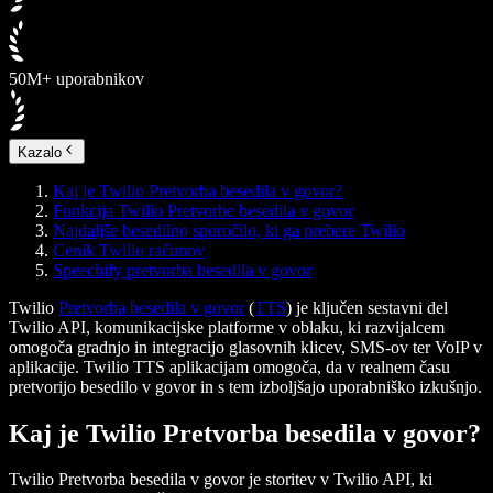
50M+ uporabnikov
Kazalo
Kaj je Twilio Pretvorba besedila v govor?
Funkcija Twilio Pretvorbe besedila v govor
Najdaljše besedilno sporočilo, ki ga prebere Twilio
Cenik Twilio računov
Speechify pretvorba besedila v govor
Twilio
Pretvorba besedila v govor
(
TTS
) je ključen sestavni del
Twilio API, komunikacijske platforme v oblaku, ki razvijalcem
omogoča gradnjo in integracijo glasovnih klicev, SMS-ov ter VoIP v
aplikacije. Twilio TTS aplikacijam omogoča, da v realnem času
pretvorijo besedilo v govor in s tem izboljšajo uporabniško izkušnjo.
Kaj je Twilio Pretvorba besedila v govor?
Twilio Pretvorba besedila v govor je storitev v Twilio API, ki