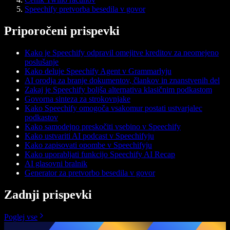
Speechify pretvorba besedila v govor
Priporočeni prispevki
Kako je Speechify odpravil omejitve kreditov za neomejeno
poslušanje
Kako deluje Speechify Agent v Grammarlyju
AI orodja za branje dokumentov, člankov in znanstvenih del
Zakaj je Speechify boljša alternativa klasičnim podkastom
Govorna sinteza za strokovnjake
Kako Speechify omogoča vsakomur postati ustvarjalec
podkastov
Kako samodejno preskočiti vsebino v Speechify
Kako ustvariti AI podcast v Speechifyju
Kako zapisovati opombe v Speechifyju
Kako uporabljati funkcijo Speechify AI Recap
AI glasovni bralnik
Generator za pretvorbo besedila v govor
Zadnji prispevki
Poglej vse