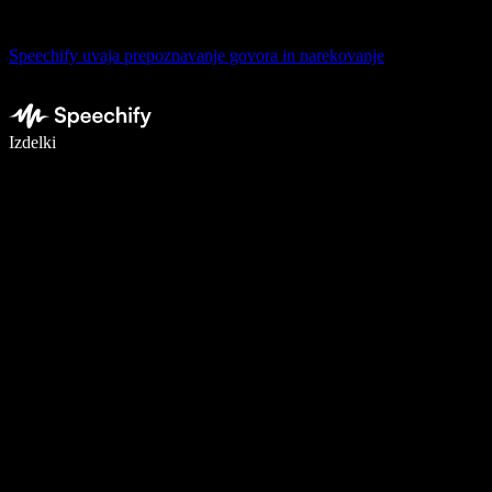
Speechify uvaja prepoznavanje govora in narekovanje
Pišite 5× hitreje z narekovanjem
Izdelki
Več o tem