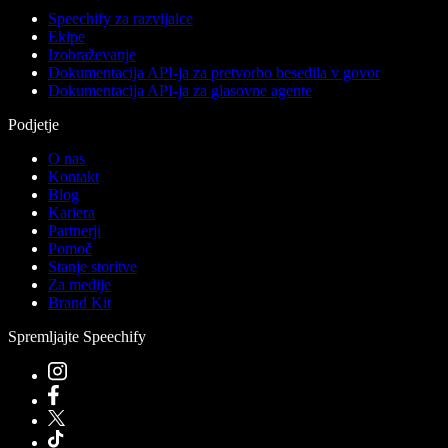
Speechify za razvijalce
Ekipe
Izobraževanje
Dokumentacija API-ja za pretvorbo besedila v govor
Dokumentacija API-ja za glasovne agente
Podjetje
O nas
Kontakt
Blog
Kariera
Partnerji
Pomoč
Stanje storitve
Za medije
Brand Kit
Spremljajte Speechify