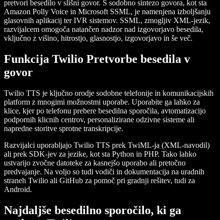
pretvori besedilo v slišni govor. S sodobno sintezo govora, kot sta
Amazon Polly Voice in Microsoft SSML, je namenjena izboljšanju
glasovnih aplikacij ter IVR sistemov. SSML, zmogljiv XML-jezik,
razvijalcem omogoča natančen nadzor nad izgovorjavo besedila,
vključno z višino, hitrostjo, glasnostjo, izgovorjavo in še več.
Funkcija Twilio Pretvorbe besedila v
govor
Twilio TTS je ključno orodje sodobne telefonije in komunikacijskih
platform z mnogimi možnostmi uporabe. Uporabite ga lahko za
klice, kjer po telefonu prebere besedilna sporočila, avtomatizacijo
podpornih klicnih centrov, personalizirane odzivne sisteme ali
napredne storitve sprotne transkripcije.
Razvijalci uporabljajo Twilio TTS prek TwiML-ja (XML-navodil)
ali prek SDK-jev za jezike, kot sta Python in PHP. Tako lahko
ustvarijo zvočne datoteke za kasnejšo uporabo ali pretočno
predvajanje. Na voljo so tudi vodiči in dokumentacija na uradnih
straneh Twilio ali GitHub za pomoč pri gradnji rešitev, tudi za
Android.
Najdaljše besedilno sporočilo, ki ga