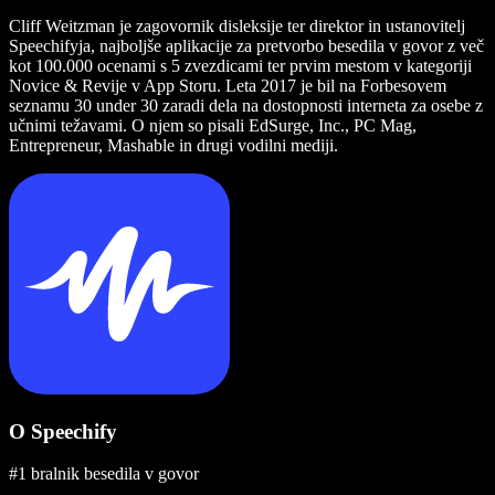
Cliff Weitzman je zagovornik disleksije ter direktor in ustanovitelj
Speechifyja, najboljše aplikacije za pretvorbo besedila v govor z več
kot 100.000 ocenami s 5 zvezdicami ter prvim mestom v kategoriji
Novice & Revije v App Storu. Leta 2017 je bil na Forbesovem
seznamu 30 under 30 zaradi dela na dostopnosti interneta za osebe z
učnimi težavami. O njem so pisali EdSurge, Inc., PC Mag,
Entrepreneur, Mashable in drugi vodilni mediji.
O Speechify
#1 bralnik besedila v govor