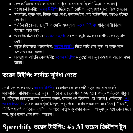
লেখক-স্ক্রিপ্ট রাইটার: অনায়াসে পুরো অধ্যায় বা স্ক্রিপ্ট ডিক্টেশন করেন।
গবেষক-বিজ্ঞানী:
ভয়েস টাইপিং
দিয়ে ছোট নোট ও বিশ্লেষণ দ্রুত লিখে ফেলেন।
মার্কেটার: ক্যাপশন, বিজ্ঞাপনের লেখা, ক্যাম্পেইন নোট মাল্টিটাস্কিং করেও ঝটপট
লেখেন।
প্রতিবন্ধী: চলাচল, দৃষ্টি বা মোটর সমস্যায়,
ভয়েস টাইপিং
শক্তিশালী বিকল্প
হিসেবে কাজ করে।
ভ্রমণকারী-ড্রাইভার:
ভয়েস টাইপিং
নিরাপদ, হ্যান্ডস-ফ্রি যোগাযোগের সুযোগ
দেয়।
কন্টেন্ট ক্রিয়েটর-পডকাস্টার:
ভয়েস টাইপিং
দিয়ে অডিওকে ব্লগ বা ক্যাপশনে
রূপান্তর করা সহজ।
স্বাস্থ্য ও আইনি পেশাজীবী:
ভয়েস টাইপিং
ডকুমেন্টেশন ভুল কমায় ও অনেক সময়
বাঁচায়।
ভয়েস টাইপিং সর্বোচ্চ সুবিধা পেতে
সেরা ফলাফলের জন্য
ভয়েস টাইপিং
ব্যবহারকালে কয়েকটি সহজ অভ্যাস জরুরি।
স্বাভাবিক, পরিষ্কার কণ্ঠে বলুন—ধীরে বললে বোঝাও সহজ হয়। শান্ত পরিবেশে থাকুন
বা পরিষ্কার মাইক্রোফোন ব্যবহার করুন, তাহলে শব্দ ঠিকঠাক ধরা পড়বে। বেশিরভাগ
AI
ভয়েস ডিক্টেশন
সফটওয়্যার খুবই নির্ভুল, তবু শেষে একবার প্রুফরিড করে নিন। “কমা”,
“নিউ প্যারা” বা “বোল্ড দ্যাট”–এর মতো কমান্ড ব্যবহার করুন—অভ্যস্ত হয়ে গেলে মনে
হবে, মুখে বলেই যেন টাইপ করছেন।
Speechify ভয়েস টাইপিং: #১ AI ভয়েস ডিক্টেশন টুল