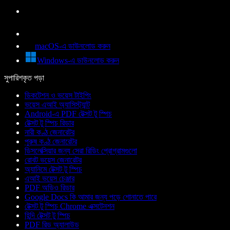
macOS-এ ডাউনলোড করুন
Windows-এ ডাউনলোড করুন
সুপারিশকৃত পড়া
ডিকটেশন ও ভয়েস টাইপিং
ভয়েস এআই অ্যাসিস্ট্যান্ট
Android-এ PDF টেক্সট টু স্পিচ
টেক্সট টু স্পিচ রিডার
নারী কণ্ঠ জেনারেটর
পুরুষ কণ্ঠ জেনারেটর
ডিসলেক্সিয়ার জন্য সেরা রিডিং প্রোগ্রামগুলো
রোবট ভয়েস জেনারেটর
অ্যানিমে টেক্সট টু স্পিচ
এআই ভয়েস চেঞ্জার
PDF অডিও রিডার
Google Docs কি আমার জন্য পড়ে শোনাতে পারে
টেক্সট টু স্পিচ Chrome এক্সটেনশন
হিন্দি টেক্সট টু স্পিচ
PDF রিড অ্যালাউড