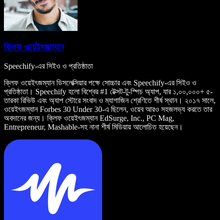
ক্লিফ ওয়েইৎজম্যান
Speechify-এর সিইও ও প্রতিষ্ঠাতা
ক্লিফ ওয়েইৎজম্যান ডিসলেক্সিয়ার পক্ষে সোচ্চার এবং Speechify-এর সিইও ও
প্রতিষ্ঠাতা। Speechify হলো বিশ্বের #1 টেক্সট-টু-স্পিচ অ্যাপ, যার ১,০০,০০০+ ৫-
তারকা রিভিউ এবং অ্যাপ স্টোরে সংবাদ ও ম্যাগাজিন শ্রেণিতে শীর্ষ স্থান। ২০১৭ সালে,
ওয়েইৎজম্যান Forbes 30 Under 30-এ ছিলেন, ওয়েব আরও সহজলভ্য করতে তার
অবদানের জন্য। ক্লিফ ওয়েইৎজম্যান EdSurge, Inc., PC Mag,
Entrepreneur, Mashable-সহ নানা শীর্ষ মিডিয়ায় আলোচিত হয়েছেন।