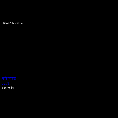
ব্যবহারের ক্ষেত্র
ডাউনলোড
API
কোম্পানি