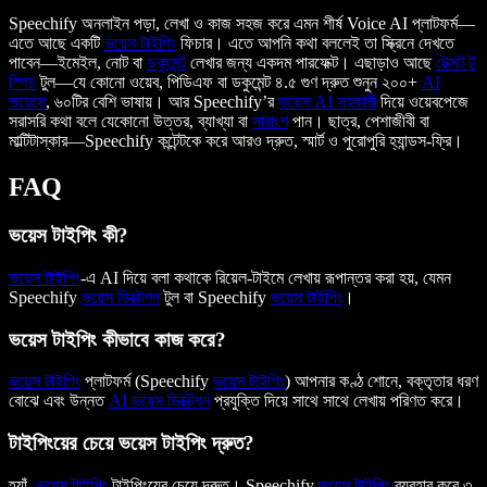
Speechify অনলাইন পড়া, লেখা ও কাজ সহজ করে এমন শীর্ষ Voice AI প্লাটফর্ম—
এতে আছে একটি
ভয়েস টাইপিং
ফিচার। এতে আপনি কথা বললেই তা স্ক্রিনে দেখতে
পাবেন—ইমেইল, নোট বা
ডকুমেন্ট
লেখার জন্য একদম পারফেক্ট। এছাড়াও আছে
টেক্সট টু
স্পিচ
টুল—যে কোনো ওয়েব, পিডিএফ বা ডকুমেন্ট ৪.৫ গুণ দ্রুত শুনুন ২০০+
AI
ভয়েসে
, ৬০টির বেশি ভাষায়। আর Speechify’র
ভয়েস AI সহকারী
দিয়ে ওয়েবপেজে
সরাসরি কথা বলে যেকোনো উত্তর, ব্যাখ্যা বা
সারাংশ
পান। ছাত্র, পেশাজীবী বা
মাল্টিটাস্কার—Speechify কন্টেন্টকে করে আরও দ্রুত, স্মার্ট ও পুরোপুরি হ্যান্ডস-ফ্রি।
FAQ
ভয়েস টাইপিং কী?
ভয়েস টাইপিং
-এ AI দিয়ে বলা কথাকে রিয়েল-টাইমে লেখায় রূপান্তর করা হয়, যেমন
Speechify
ভয়েস ডিক্টেশন
টুল বা Speechify
ভয়েস টাইপিং
।
ভয়েস টাইপিং কীভাবে কাজ করে?
ভয়েস টাইপিং
প্লাটফর্ম (Speechify
ভয়েস টাইপিং
) আপনার কণ্ঠ শোনে, বক্তৃতার ধরণ
বোঝে এবং উন্নত
AI ভয়েস ডিক্টেশন
প্রযুক্তি দিয়ে সাথে সাথে লেখায় পরিণত করে।
টাইপিংয়ের চেয়ে ভয়েস টাইপিং দ্রুত?
হ্যাঁ,
ভয়েস টাইপিং
টাইপিংয়ের চেয়ে দ্রুত। Speechify
ভয়েস টাইপিং
ব্যবহার করে ৩