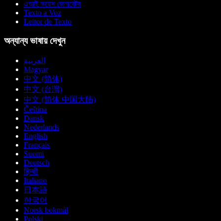
এআই ভয়েস জেনারেটর
Texto a Voz
Leitor de Texto
অন্যান্য ভাষায় দেখুন
العربية
Magyar
中文 (简体)
中文 (台灣)
中文 (简体 中国大陆)
Čeština
Dansk
Nederlands
English
Français
Suomi
Deutsch
हिन्दी
Italiano
日本語
한국어
Norsk bokmål
Polski