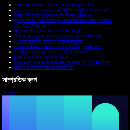
কীভাবে ভয়েস অ্যাসিস্ট্যান্টগুলো বছরের পর বছর বদলেছে
কেন সব পেশাদার লেখককে ভয়েস টাইপিং ও ডিক্টেশন ব্যবহার করা উচিত
কিভাবে স্পিচিফাই ভয়েস অপারেটিং সিস্টেম তৈরি করছে
চূড়ান্ত ভয়েস-প্রথম ওয়ার্কফ্লো: এআই ডিক্টেশন + টেক্সট-টু-স্পিচ +
ChatGPT/Claude
মাইক্রোসফট ওয়ার্ড-এ কীভাবে ডিক্টেশন করবেন
টেক্সট থেকে অনুভূতি: এআই কণ্ঠ কীভাবে আরও মানবিক হচ্ছে
২০টি ভয়েস টাইপিং ডিকটেশন টুলের মাস্টার লিস্ট
গুগল ও অ্যামাজন কেন ভয়েস এআই অ্যাসিস্ট্যান্ট তৈরি করল?
Slack-এর জন্য সেরা ফ্রি ভয়েস টাইপিং ও ডিক্টেশন
iPhone-এ ডিক্টেশন এত খারাপ কেন?
Microsoft Word-এর জন্য সেরা ফ্রি ভয়েস টাইপিং ও ডিকটেশন
ডিক্টেশন ও ভয়েস টাইপিং-এর ইতিহাস কী?
সাম্প্রতিক ব্লগ
সব দেখুন