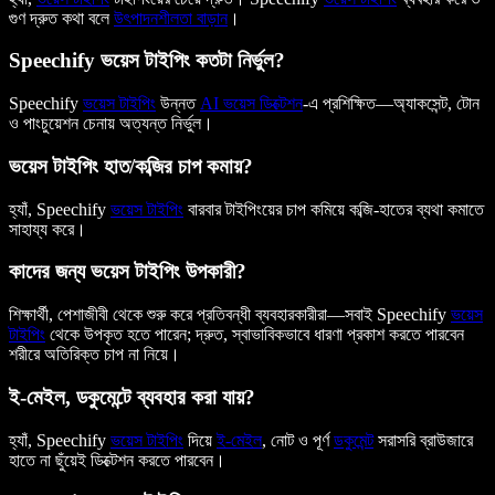
গুণ দ্রুত কথা বলে
উৎপাদনশীলতা বাড়ান
।
Speechify ভয়েস টাইপিং কতটা নির্ভুল?
Speechify
ভয়েস টাইপিং
উন্নত
AI ভয়েস ডিক্টেশন
-এ প্রশিক্ষিত—অ্যাকসেন্ট, টোন
ও পাংচুয়েশন চেনায় অত্যন্ত নির্ভুল।
ভয়েস টাইপিং হাত/কব্জির চাপ কমায়?
হ্যাঁ, Speechify
ভয়েস টাইপিং
বারবার টাইপিংয়ের চাপ কমিয়ে কব্জি-হাতের ব্যথা কমাতে
সাহায্য করে।
কাদের জন্য ভয়েস টাইপিং উপকারী?
শিক্ষার্থী, পেশাজীবী থেকে শুরু করে প্রতিবন্ধী ব্যবহারকারীরা—সবাই Speechify
ভয়েস
টাইপিং
থেকে উপকৃত হতে পারেন; দ্রুত, স্বাভাবিকভাবে ধারণা প্রকাশ করতে পারবেন
শরীরে অতিরিক্ত চাপ না নিয়ে।
ই-মেইল, ডকুমেন্টে ব্যবহার করা যায়?
হ্যাঁ, Speechify
ভয়েস টাইপিং
দিয়ে
ই-মেইল
, নোট ও পূর্ণ
ডকুমেন্ট
সরাসরি ব্রাউজারে
হাতে না ছুঁয়েই ডিক্টেশন করতে পারবেন।