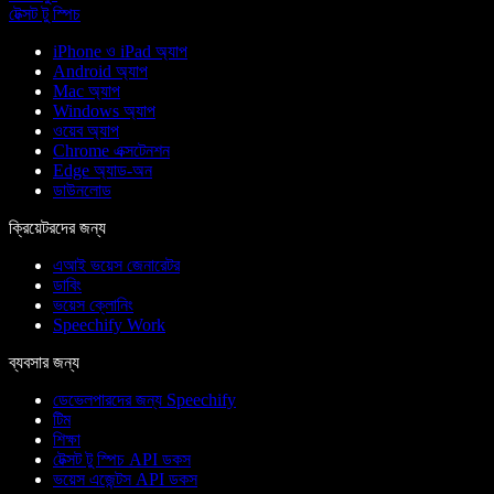
টেক্সট টু স্পিচ
iPhone ও iPad অ্যাপ
Android অ্যাপ
Mac অ্যাপ
Windows অ্যাপ
ওয়েব অ্যাপ
Chrome এক্সটেনশন
Edge অ্যাড-অন
ডাউনলোড
ক্রিয়েটরদের জন্য
এআই ভয়েস জেনারেটর
ডাবিং
ভয়েস ক্লোনিং
Speechify Work
ব্যবসার জন্য
ডেভেলপারদের জন্য Speechify
টিম
শিক্ষা
টেক্সট টু স্পিচ API ডকস
ভয়েস এজেন্টস API ডকস