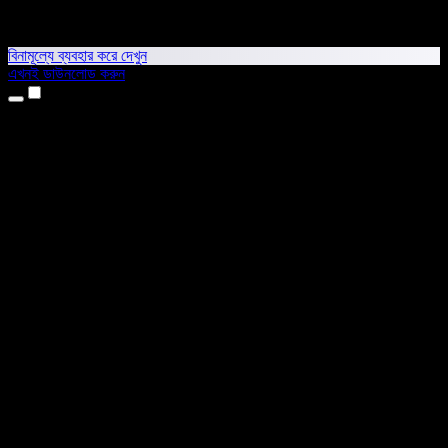
বিনামূল্যে ব্যবহার করে দেখুন
এখনই ডাউনলোড করুন
প্রোডাক্ট
টেক্সট টু স্পিচ
আইফোন ও আইপ্যাড অ্যাপ
অ্যান্ড্রয়েড অ্যাপ
ক্রোম এক্সটেনশন
এজ এক্সটেনশন
ওয়েব অ্যাপ
ম্যাক অ্যাপ
উইন্ডোজ অ্যাপ
এআই ভয়েস জেনারেটর