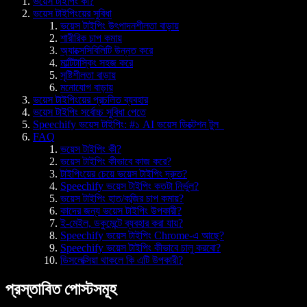
ভয়েস টাইপিং কী?
ভয়েস টাইপিংয়ের সুবিধা
ভয়েস টাইপিং উৎপাদনশীলতা বাড়ায়
শারীরিক চাপ কমায়
অ্যাক্সেসিবিলিটি উন্নত করে
মাল্টিটাস্কিং সহজ করে
সৃষ্টিশীলতা বাড়ায়
মনোযোগ বাড়ায়
ভয়েস টাইপিংয়ের প্রচলিত ব্যবহার
ভয়েস টাইপিং সর্বোচ্চ সুবিধা পেতে
Speechify ভয়েস টাইপিং: #১ AI ভয়েস ডিক্টেশন টুল
FAQ
ভয়েস টাইপিং কী?
ভয়েস টাইপিং কীভাবে কাজ করে?
টাইপিংয়ের চেয়ে ভয়েস টাইপিং দ্রুত?
Speechify ভয়েস টাইপিং কতটা নির্ভুল?
ভয়েস টাইপিং হাত/কব্জির চাপ কমায়?
কাদের জন্য ভয়েস টাইপিং উপকারী?
ই-মেইল, ডকুমেন্টে ব্যবহার করা যায়?
Speechify ভয়েস টাইপিং Chrome-এ আছে?
Speechify ভয়েস টাইপিং কীভাবে চালু করবো?
ডিসলেক্সিয়া থাকলে কি এটি উপকারী?
প্রস্তাবিত পোস্টসমূহ