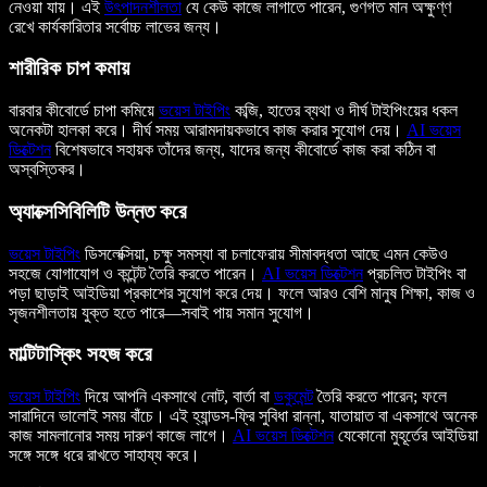
নেওয়া যায়। এই
উৎপাদনশীলতা
যে কেউ কাজে লাগাতে পারেন, গুণগত মান অক্ষুণ্ণ
রেখে কার্যকারিতার সর্বোচ্চ লাভের জন্য।
শারীরিক চাপ কমায়
বারবার কীবোর্ডে চাপা কমিয়ে
ভয়েস টাইপিং
কব্জি, হাতের ব্যথা ও দীর্ঘ টাইপিংয়ের ধকল
অনেকটা হালকা করে। দীর্ঘ সময় আরামদায়কভাবে কাজ করার সুযোগ দেয়।
AI ভয়েস
ডিক্টেশন
বিশেষভাবে সহায়ক তাঁদের জন্য, যাদের জন্য কীবোর্ডে কাজ করা কঠিন বা
অস্বস্তিকর।
অ্যাক্সেসিবিলিটি উন্নত করে
ভয়েস টাইপিং
ডিসলেক্সিয়া, চক্ষু সমস্যা বা চলাফেরায় সীমাবদ্ধতা আছে এমন কেউও
সহজে যোগাযোগ ও কন্টেন্ট তৈরি করতে পারেন।
AI ভয়েস ডিক্টেশন
প্রচলিত টাইপিং বা
পড়া ছাড়াই আইডিয়া প্রকাশের সুযোগ করে দেয়। ফলে আরও বেশি মানুষ শিক্ষা, কাজ ও
সৃজনশীলতায় যুক্ত হতে পারে—সবাই পায় সমান সুযোগ।
মাল্টিটাস্কিং সহজ করে
ভয়েস টাইপিং
দিয়ে আপনি একসাথে নোট, বার্তা বা
ডকুমেন্ট
তৈরি করতে পারেন; ফলে
সারাদিনে ভালোই সময় বাঁচে। এই হ্যান্ডস-ফ্রি সুবিধা রান্না, যাতায়াত বা একসাথে অনেক
কাজ সামলানোর সময় দারুণ কাজে লাগে।
AI ভয়েস ডিক্টেশন
যেকোনো মুহূর্তের আইডিয়া
সঙ্গে সঙ্গে ধরে রাখতে সাহায্য করে।