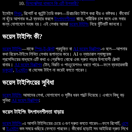
ডিসলেক্সিয়া থাকলে কি এটি উপকারী?
ইমেইল
লিখুন
, রিপোর্ট বা কন্টেন্ট তৈরি করুন—চিরাচরিত টাইপ করা ধীর ও কষ্টকর। কীবোর্ড
না ছুঁয়ে আপনার কণ্ঠ ব্যবহার করলে
উৎপাদনশীলতা
বাড়ে, শারীরিক চাপ কমে এবং সবার
জন্য যোগাযোগ সহজ হয়। এই লেখায় আমরা
ভয়েস টাইপিং
নিয়ে খুঁটিনাটি জানবো।
ভয়েস টাইপিং কী?
ভয়েস টাইপিং
—যাকে
স্পিচ-টু-টেক্সট
প্রযুক্তি বা
AI ভয়েস ডিক্টেশন
-ও বলে—আপনার
কথা রিয়েল-টাইমে লিখিত লেখায় রূপান্তর করে। AI ও ন্যাচারাল ল্যাঙ্গুয়েজ
প্রসেসিংয়ের মাধ্যমে এটি কথা ও প্রেক্ষিত বোঝে এবং দ্রুত পড়ার উপযোগী টেক্সট
বানায়।
AI ভয়েস ডিক্টেশন
টোন, বিরতি ও পাংচুয়েশনও ধরতে পারে—ফলে ব্যবহারকারী
ডকুমেন্ট
,
ই-মেইল
বা মেসেজ টাইপ না করেই বলতে পারেন।
ভয়েস টাইপিংয়ের সুবিধা
ভয়েস টাইপিং
আমাদের লেখা, যোগাযোগ ও সৃষ্টির ধরন পাল্টে দিয়েছে। এখানে কিছু বড়
সুবিধা
AI ভয়েস ডিক্টেশন
:
ভয়েস টাইপিং উৎপাদনশীলতা বাড়ায়
ভয়েস টাইপিং
-এ আপনি টাইপিংয়ের চেয়ে ৩ গুণ দ্রুত বলতে পারেন—ফলে রিপোর্ট,
এসে
বা
ই-মেইল
কম সময়ে গুছিয়ে ফেলতে পারবেন। কীবোর্ড ছাড়াই সব আইডিয়া দ্রুত লিখে