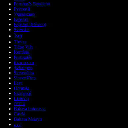
Português Brasileiro
Русский
Українська
Español
Español (México)
Svenska
ไทย
Türkçe
Tiếng Việt
Română
Português
Български
ქართული
Slovenčina
Slovenščina
Eesti
Hrvatski
Ελληνικά
Lietuvių
עברית
Bahasa Indonesia
Català
Bahasa Melayu
اردو