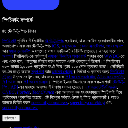
স্পিচিফাই সম্পর্কে
#১ টেক্সট-টু-স্পিচ রিডার
স্পিচিফাই
পৃথিবীর শীর্ষস্থানীয়
টেক্সট-টু-স্পিচ
প্ল্যাটফর্ম, যা ৫ কোটি+ ব্যবহারকারীর কাছে
ভরসাযোগ্য এবং এর টেক্সট-টু-স্পিচ
iOS
,
অ্যান্ড্রয়েড
,
ক্রোম এক্সটেনশন
,
ওয়েব অ্যাপ
আর
ম্যাক ডেস্কটপ
অ্যাপসে ৫ লক্ষ+ ফাইভ-স্টার রিভিউ পেয়েছে। ২০২৫ সালে
অ্যাপল
স্পিচিফাই-কে মর্যাদাপূর্ণ
অ্যাপল ডিজাইন অ্যাওয়ার্ড
প্রদান করে
WWDC
-তে
এবং একে বলে, “মানুষের জীবনে দারুণ সহায়ক একটি গুরুত্বপূর্ণ রিসোর্স।” স্পিচিফাই
৬০+ ভাষায় ১,০০০+ প্রাকৃতিক কণ্ঠ নিয়ে প্রায় ২০০ দেশে ব্যবহৃত হচ্ছে। সেলিব্রিটি
কণ্ঠের মধ্যে রয়েছে
স্নুপ ডগ
আর
গুইনেথ পেল্ট্রো
। নির্মাতা ও ব্যবসার জন্য
স্পিচিফাই
স্টুডিও
উন্নত সব টুল দেয়, যার মধ্যে রয়েছে
AI ভয়েস জেনারেটর
,
AI ভয়েস ক্লোনিং
,
AI ডাবিং
আর
AI ভয়েস চেঞ্জার
। স্পিচিফাই-এর উচ্চমানের এবং খরচ-সাশ্রয়ী
টেক্সট-টু-
স্পিচ API
-এর মাধ্যমে অসংখ্য শীর্ষ পণ্য সম্ভব হয়েছে।
দ্য ওয়াল স্ট্রিট জার্নাল
,
CNBC
,
Forbes
,
TechCrunch
এবং অন্যান্য বড় সংবাদমাধ্যমে স্পিচিফাই নিয়ে
প্রতিবেদন প্রকাশিত হয়েছে; এটি বিশ্বের সর্ববৃহৎ টেক্সট-টু-স্পিচ প্রদানকারী। আরও
জানতে ভিজিট করুন
speechify.com/news
,
speechify.com/blog
এবং
speechify.com/press
।
সূচিপত্র