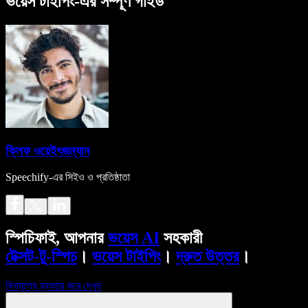
ভয়েস টাইপিং-এর সম্পূর্ণ গাইড
ক্লিফ ওয়েইৎজম্যান
Speechify-এর সিইও ও প্রতিষ্ঠাতা
স্পিচিফাই, আপনার
ভয়েস AI
সহকারী
টেক্সট-টু-স্পিচ
।
ভয়েস টাইপিং
।
দ্রুত উত্তর
।
বিনামূল্যে ব্যবহার করে দেখুন