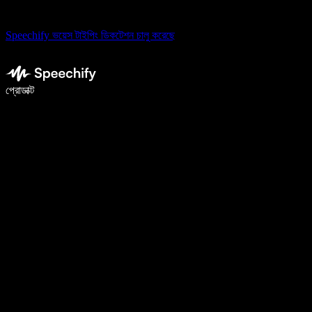
Speechify ভয়েস টাইপিং ডিকটেশন চালু করেছে
ভয়েস টাইপিং দিয়ে ৫ গুণ দ্রুত লিখুন
প্রোডাক্ট
আরও জানুন