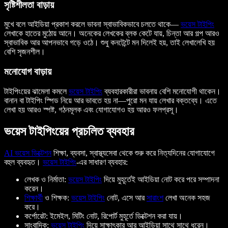
সৃষ্টিশীলতা বাড়ায়
মুখে বলে আইডিয়া প্রকাশ করলে ভাবনা স্বাভাবিকভাবে চলতে থাকে—
ভয়েস টাইপিং
লেখাকে হাতের মুঠোয় আনে। অনেকের লেখকের ব্লক কেটে যায়, চিন্তা আর গল্প আরও
স্বাভাবিক আর আপনভাবে গড়ে ওঠে। শুধু কনটেন্টে মন দিলেই হয়, তাই লেখালেখি হয়
বেশি সৃজনশীল।
মনোযোগ বাড়ায়
টাইপিংয়ের ঝামেলা কমলে
ভয়েস টাইপিং
ব্যবহারকারীরা ভাবনায় বেশি মনোযোগী থাকেন।
বানান বা টাইপিং স্পিড নিয়ে আর ভাবতে হয় না—পুরো মন যায় লেখার বক্তব্যে। এতে
লেখা হয় আরও স্পষ্ট, গঠনমূলক এবং যোগাযোগও হয় আরও ফলপ্রসূ।
ভয়েস টাইপিংয়ের প্রচলিত ব্যবহার
AI ভয়েস ডিক্টেশন
শিক্ষা, ব্যবসা, স্বাস্থ্যসেবা থেকে শুরু করে নিত্যদিনের যোগাযোগে
বহুল ব্যবহৃত।
ভয়েস টাইপিং
-এর সাধারণ ব্যবহার:
লেখক ও নির্মাতা:
ভয়েস টাইপিং
দিয়ে মুহূর্তেই আইডিয়া নোট করে পরে সম্পাদনা
করেন।
শিক্ষার্থী
ও শিক্ষক:
ভয়েস টাইপিং
নোট, এসে আর
সারাংশ
লেখা অনেক সহজ
করে।
কর্পোরেট: ইমেইল, মিটিং নোট, রিপোর্ট মুহূর্তে ডিক্টেশন করা যায়।
সাংবাদিক:
ভয়েস টাইপিং
দিয়ে সাক্ষাৎকার আর আইডিয়া সাথে সাথে ধরেন।