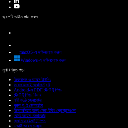
অ্যাপটি ডাউনলোড করুন
macOS-এ ডাউনলোড করুন
Windows-এ ডাউনলোড করুন
সুপারিশকৃত পড়া
ডিকটেশন ও ভয়েস টাইপিং
ভয়েস এআই অ্যাসিস্ট্যান্ট
Android-এ PDF টেক্সট টু স্পিচ
টেক্সট টু স্পিচ রিডার
নারী কণ্ঠ জেনারেটর
পুরুষ কণ্ঠ জেনারেটর
ডিসলেক্সিয়ার জন্য সেরা রিডিং প্রোগ্রামগুলো
রোবট ভয়েস জেনারেটর
অ্যানিমে টেক্সট টু স্পিচ
এআই ভয়েস চেঞ্জার