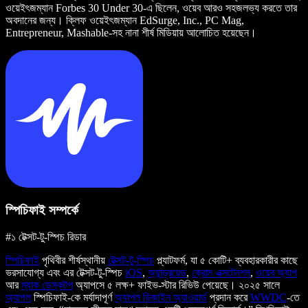
ওয়েইৎজম্যান Forbes 30 Under 30-এ ছিলেন, ওয়েব আরও সহজলভ্য করতে তার
অবদানের জন্য। ক্লিফ ওয়েইৎজম্যান EdSurge, Inc., PC Mag,
Entrepreneur, Mashable-সহ নানা শীর্ষ মিডিয়ায় আলোচিত হয়েছেন।
স্পিচিফাই সম্পর্কে
#১ টেক্সট-টু-স্পিচ রিডার
স্পিচিফাই
পৃথিবীর শীর্ষস্থানীয়
টেক্সট-টু-স্পিচ
প্ল্যাটফর্ম, যা ৫ কোটি+ ব্যবহারকারীর কাছে
ভরসাযোগ্য এবং এর টেক্সট-টু-স্পিচ
iOS
,
অ্যান্ড্রয়েড
,
ক্রোম এক্সটেনশন
,
ওয়েব অ্যাপ
আর
ম্যাক ডেস্কটপ
অ্যাপসে ৫ লক্ষ+ ফাইভ-স্টার রিভিউ পেয়েছে। ২০২৫ সালে
অ্যাপল
স্পিচিফাই-কে মর্যাদাপূর্ণ
অ্যাপল ডিজাইন অ্যাওয়ার্ড
প্রদান করে
WWDC
-তে