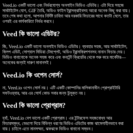
Veed.io একটি ভালো এবং নির্ভরযোগ্য অনলাইন ভিডিও এডিটর। এটা দিয়ে সহজে
সাবটাইটেল যোগ, GIF তৈরি, অডিও ফাইল ট্রান্সক্রাইবসহ আরো অনেক কিছু করা যায়।
তবে শেষ কথা হলো, আপনার নির্দিষ্ট চাহিদা আর দরকারি ফিচারের সাথে কতটা মেলে, তার
ওপরই এর কার্যকারিতা নির্ভর করবে।
Veed কি ভালো এডিটর?
জি, Veed.io একটি ভালো অনলাইন ভিডিও এডিটর। ব্যবহার সহজ, আর সাবটাইটেল,
ক্লিপ এডিট, সোশ্যাল মিডিয়া টেমপ্লেট, অডিও ট্রান্সক্রিপশনসহ নানান ফিচার দেয়।
ভিডিও বানানোকে অনেক সহজ করে এবং কনটেন্ট ক্রিয়েটর থেকে শুরু করে মার্কেটার—
অনেকের জন্যই দারুণ মানানসই।
Veed.io কি ওপেন সোর্স?
না, Veed.io ওপেন সোর্স নয়। এটি একটি কোম্পানির মালিকানাধীন প্রোপ্রাইটারি
সফটওয়্যার, আর এর সোর্স কোড সবার জন্য উন্মুক্ত নয়।
Veed কি ভালো প্রোগ্রাম?
হ্যাঁ, Veed.io বেশ ভালো একটি প্রোগ্রাম। এর ইন্টারফেস সহজবোধ্য আর
ফিচারসমৃদ্ধ, যেগুলো দিয়ে বিভিন্ন ধরণের ভিডিও এডিটের কাজ ঝামেলাহীনভাবে করা
যায়। চাইলে এতে মানসম্মত, ঝকঝকে ভিডিও বানানো সম্ভব।