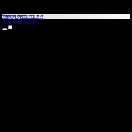
বিনামূল্যে ব্যবহার করে দেখুন
এখনই ডাউনলোড করুন
প্রোডাক্ট
টেক্সট টু স্পিচ
আইফোন ও আইপ্যাড অ্যাপ
অ্যান্ড্রয়েড অ্যাপ
ক্রোম এক্সটেনশন
এজ এক্সটেনশন
ওয়েব অ্যাপ
ম্যাক অ্যাপ
উইন্ডোজ অ্যাপ
এআই ভয়েস জেনারেটর