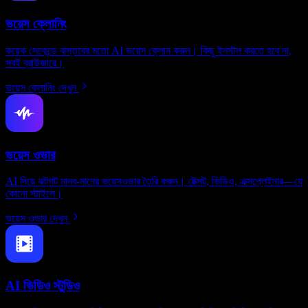
ভয়েস ক্লোনিং
কয়েক সেকেন্ডে বাস্তবের মতো AI ভয়েস ক্লোন করুন। কিছু ইনস্টল করতে হবে না,
সবই ব্রাউজারে।
ভয়েস ক্লোনিং দেখুন
ভয়েস ওভার
AI দিয়ে ঝটপট মানব-মানের ভয়েসওভার তৈরি করুন। টেক্সট, ভিডিও, এক্সপ্লেইনার—যে
কোনো স্টাইলে।
ভয়েস ওভার দেখুন
AI ভিডিও স্টুডিও