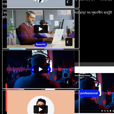
দারুণ মনে রাখার মতো অডিও-ভিডিও প্রজেক্ট বানান।
কোনো শেখার ঝামেলা নেই, শুধু ব্রাউজারে খুলুন—আর দুর্বলতা ছাড়া সব সৃজনশীল কনটেন্ট
বানিয়ে ফেলুন।
স্টুডিও চালু করুন