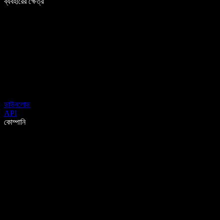
ব্যবহারের ক্ষেত্র
ডাউনলোড
API
কোম্পানি