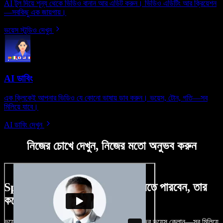
AI টুল দিয়ে শূন্য থেকে ভিডিও বানান আর এডিট করুন। ভিডিও এডিটিং আর ক্রিয়েশন
—সবকিছু এক জায়গায়।
ভয়েস স্টুডিও দেখুন
AI ডাবিং
এক ক্লিকেই আপনার ভিডিও যে কোনো ভাষায় ডাব করুন। ভয়েস, টোন, গতি—সব
মিলিয়ে যাবে।
AI ডাবিং দেখুন
নিজের চোখে দেখুন, নিজের মতো অনুভব করুন
Speechify Studio দিয়ে কী কী করতে পারবেন, তার
কয়েকটা উদাহরণ দেখুন
ভয়েসওভার, রয়্যালটি-ফ্রি ছবি, অডিও, ভিডিও যোগ, নিজের ভয়েস ক্লোন—সব মিলিয়ে