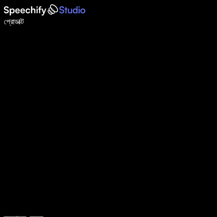
ভয়েস টাইপিং দিয়ে ৫ গুণ দ্রুত লিখুন
প্রোডাক্ট
আরও জানুন