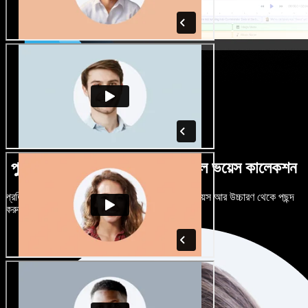
পুরুষ-নারী ভেদে নানান উচ্চারণে বিশাল ভয়েস কালেকশন
প্রতিটি প্রজেক্টকে আলাদা শোনাতে দিন। শত শত AI ভয়েস আর উচ্চারণ থেকে পছন্দ
করুন, নিজের মতো টিউন করুন।