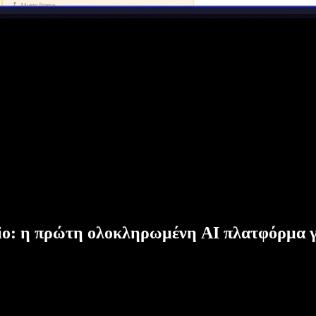
dio: η πρώτη ολοκληρωμένη AI πλατφόρμα γ