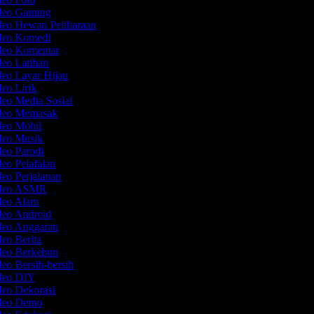
ideo Gaming
deo Hewan Peliharaan
ideo Komedi
ideo Komentar
deo Latihan
deo Layar Hijau
deo Lirik
deo Media Sosial
ideo Memasak
deo Mobil
ideo Musik
deo Parodi
deo Pelafalan
deo Perjalanan
ideo ASMR
ideo Alam
deo Android
ideo Anggaran
deo Berita
ideo Berkebun
deo Bersih-bersih
ideo DIY
deo Dekorasi
ideo Demo