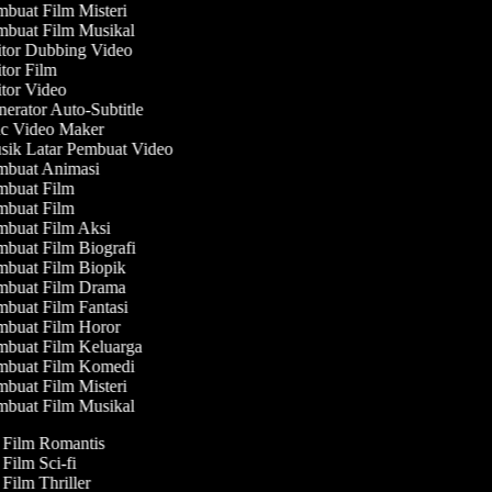
buat Film Misteri
buat Film Musikal
tor Dubbing Video
tor Film
tor Video
erator Auto-Subtitle
 Video Maker
ik Latar Pembuat Video
buat Animasi
buat Film
buat Film
buat Film Aksi
buat Film Biografi
buat Film Biopik
buat Film Drama
buat Film Fantasi
buat Film Horor
buat Film Keluarga
buat Film Komedi
buat Film Misteri
buat Film Musikal
t Film Romantis
 Film Sci-fi
 Film Thriller