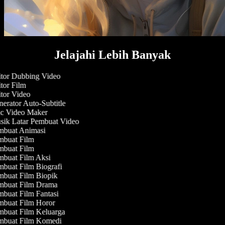
Jelajahi Lebih Banyak
tor Dubbing Video
tor Film
tor Video
erator Auto-Subtitle
 Video Maker
ik Latar Pembuat Video
buat Animasi
buat Film
buat Film
buat Film Aksi
buat Film Biografi
buat Film Biopik
buat Film Drama
buat Film Fantasi
buat Film Horor
buat Film Keluarga
buat Film Komedi