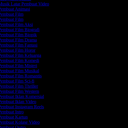
usik Latar Pembuat Video
embuat Animasi
embuat Film
embuat Film
embuat Film Aksi
embuat Film Biografi
embuat Film Biopik
embuat Film Drama
embuat Film Fantasi
embuat Film Horor
embuat Film Keluarga
embuat Film Komedi
embuat Film Misteri
embuat Film Musikal
embuat Film Romantis
embuat Film Sci-fi
embuat Film Thriller
embuat Film Western
embuat Iklan Komersial
embuat Iklan Video
embuat Instagram Reels
embuat Intro
embuat Kartun
embuat Kolase Video
embuat Outro