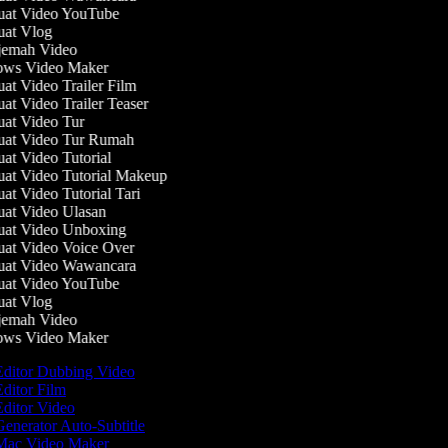
at Video YouTube
at Vlog
emah Video
ws Video Maker
t Video Trailer Film
t Video Trailer Teaser
t Video Tur
at Video Tur Rumah
t Video Tutorial
t Video Tutorial Makeup
t Video Tutorial Tari
t Video Ulasan
at Video Unboxing
t Video Voice Over
at Video Wawancara
at Video YouTube
at Vlog
emah Video
ws Video Maker
ditor Dubbing Video
ditor Film
ditor Video
enerator Auto-Subtitle
ac Video Maker