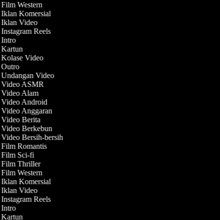
t Film Western
 Iklan Komersial
 Iklan Video
 Instagram Reels
 Intro
t Kartun
t Kolase Video
t Outro
t Undangan Video
t Video ASMR
t Video Alam
t Video Android
t Video Anggaran
 Video Berita
t Video Berkebun
 Video Bersih-bersih
t Film Romantis
 Film Sci-fi
 Film Thriller
t Film Western
 Iklan Komersial
 Iklan Video
 Instagram Reels
 Intro
t Kartun