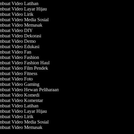
buat Video Latihan
buat Video Layar Hijau
buat Video Lirik
buat Video Media Sosial
buat Video Memasak
buat Video DIY
buat Video Dekorasi
buat Video Demo
buat Video Edukasi
buat Video Fan
buat Video Fashion
buat Video Fashion Haul
buat Video Film Pendek
buat Video Fitness
buat Video Foto
buat Video Gaming
buat Video Hewan Peliharaan
buat Video Komedi
buat Video Komentar
buat Video Latihan
buat Video Layar Hijau
buat Video Lirik
buat Video Media Sosial
buat Video Memasak