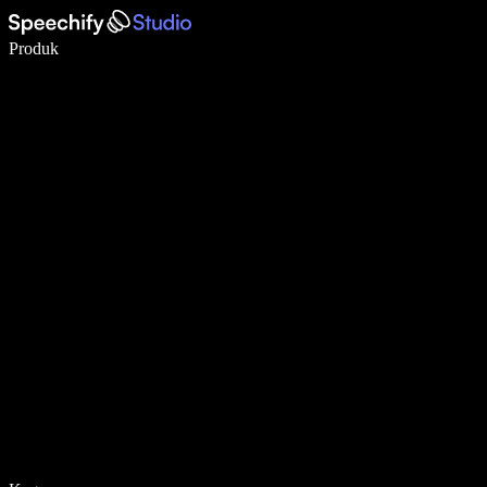
Menulis 5× lebih cepat dengan dikte suara
Produk
Pelajari lebih lanjut