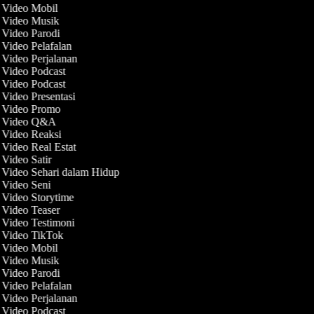
t Video Mobil
t Video Musik
t Video Parodi
 Video Pelafalan
 Video Perjalanan
t Video Podcast
t Video Podcast
 Video Presentasi
t Video Promo
t Video Q&A
t Video Reaksi
 Video Real Estat
 Video Satir
t Video Sehari dalam Hidup
t Video Seni
t Video Storytime
t Video Teaser
t Video Testimoni
t Video TikTok
t Video Mobil
t Video Musik
t Video Parodi
 Video Pelafalan
 Video Perjalanan
t Video Podcast