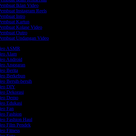
embuat Iklan Video
embuat Instagram Reels
embuat Intro
embuat Kartun
embuat Kolase Video
embuat Outro
embuat Undangan Video
ideo ASMR
ideo Alam
deo Android
ideo Anggaran
deo Berita
ideo Berkebun
deo Bersih-bersih
ideo DIY
deo Dekorasi
ideo Demo
deo Edukasi
deo Fan
deo Fashion
deo Fashion Haul
deo Film Pendek
deo Fitness
deo Foto