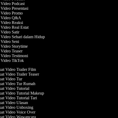
t Video Podcast
 Video Presentasi
t Video Promo
t Video Q&A
t Video Reaksi
 Video Real Estat
 Video Satir
t Video Sehari dalam Hidup
t Video Seni
t Video Storytime
t Video Teaser
t Video Testimoni
t Video TikTok
t Video Trailer Film
t Video Trailer Teaser
t Video Tur
at Video Tur Rumah
t Video Tutorial
t Video Tutorial Makeup
t Video Tutorial Tari
t Video Ulasan
at Video Unboxing
t Video Voice Over
at Video Wawancara