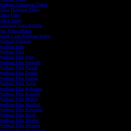
embuat Undangan Video
ditor Dubbing Video
ditor Film
ditor Video
enerator Auto-Subtitle
ac Video Maker
usik Latar Pembuat Video
embuat Animasi
embuat Film
embuat Film
embuat Film Aksi
embuat Film Biografi
embuat Film Biopik
embuat Film Drama
embuat Film Fantasi
embuat Film Horor
embuat Film Keluarga
embuat Film Komedi
embuat Film Misteri
embuat Film Musikal
embuat Film Romantis
embuat Film Sci-fi
embuat Film Thriller
embuat Film Western
embuat Iklan Komersial