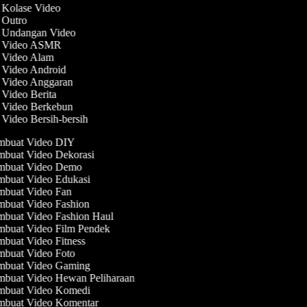
t Kolase Video
t Outro
t Undangan Video
t Video ASMR
t Video Alam
t Video Android
t Video Anggaran
 Video Berita
t Video Berkebun
 Video Bersih-bersih
buat Video DIY
buat Video Dekorasi
buat Video Demo
buat Video Edukasi
buat Video Fan
buat Video Fashion
buat Video Fashion Haul
buat Video Film Pendek
buat Video Fitness
buat Video Foto
buat Video Gaming
buat Video Hewan Peliharaan
buat Video Komedi
buat Video Komentar