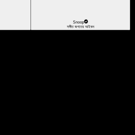
Snoop
সঙ্গীত জগতের আইকন