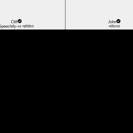
Cliff
John
Speechify-এর প্রতিষ্ঠাতা
অভিনেতা