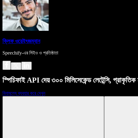
ক্লিফ ওয়েইৎজম্যান
Speechify-এর সিইও ও প্রতিষ্ঠাতা
স্পিচিফাই API দেয় ৩০০ মিলিসেকেন্ড লেটেন্সি, প্রাকৃতি
বিনামূল্যে ব্যবহার করে দেখুন