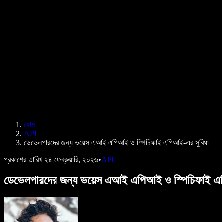
B2B কেস স্টাডি
এআই ভয়েস চেঞ্জার
রিভিউ
যেসব অ্যাপ টেক্সট পড়ে শোনায়
প্রেস
আমাকে পড়ে শোনান
টেক্সট টু স্পিচ রিডার
এন্টারপ্রাইজ
এন্টারপ্রাইজ ও EDU-এর জন্য স্পিচিফাই
অ্যাক্সেস টু ওয়ার্কের জন্য স্পিচিফাই
DSA-এর জন্য স্পিচিফাই
SIMBA ভয়েস এজেন্ট
হোম
ডেভেলপারদের জন্য স্পিচিফাই
API
ডেভেলপারদের জন্য ভয়েস এআই এপিআই ও স্পিচিফাই এপিআই-এর সুবিধা
প্রকাশের তারিখ
২৪ ফেব্রুয়ারি, ২০২৬
•
API
ডেভেলপারদের জন্য ভয়েস এআই এপিআই ও স্পিচিফাই এ