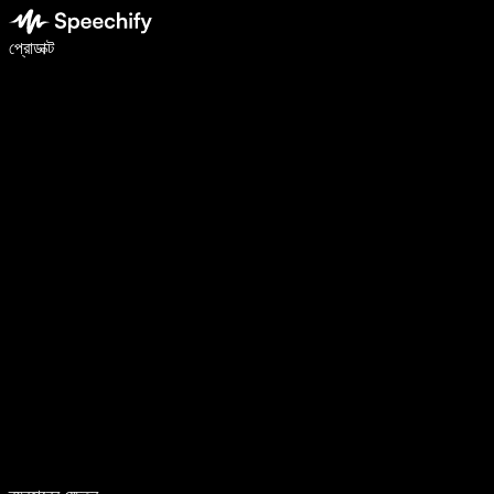
ভয়েস টাইপিং দিয়ে ৫ গুণ দ্রুত লিখুন
প্রোডাক্ট
আরও জানুন