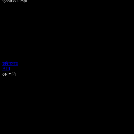
ব্যবহারের ক্ষেত্র
ডাউনলোড
API
কোম্পানি