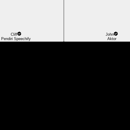
Cliff
John
Pendiri Speechify
Aktor