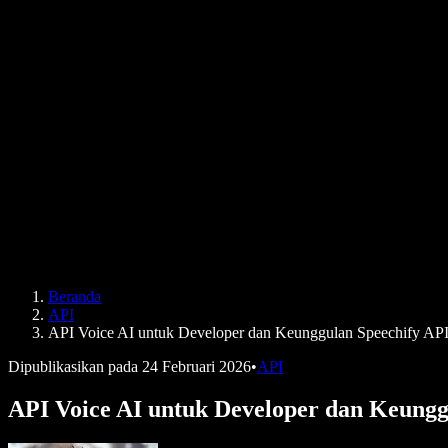
Cerita Pengguna
Bacakan Google Docs
Studi Kasus B2B
Pengubah Suara AI
Ulasan
Aplikasi Pembaca Teks
Pers
Bacakan untuk Saya
Pembaca Teks ke Suara
Perusahaan
Speechify untuk Perusahaan & EDU
Speechify untuk Aksesibilitas di Tempat Kerja
Speechify untuk DSA
Agen Suara SIMBA
Beranda
Speechify untuk Pengembang
API
API Voice AI untuk Developer dan Keunggulan Speechify AP
Dipublikasikan pada
24 Februari 2026
•
API
API Voice AI untuk Developer dan Keungg