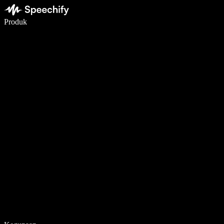
Menulis 5× lebih cepat dengan dikte suara
Produk
Pelajari lebih lanjut