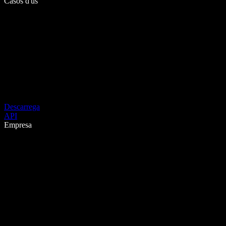
Casos d'ús
Descarrega
API
Empresa