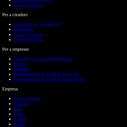
Baixa l'aplicació
Per a creadors
Generador de veu amb IA
Doblament
Clonació de veu
Speechify Work
Per a empreses
Speechify per a desenvolupadors
Equips
Educació
Documentació de l’API de text a veu
Documentació de l’API d’agents de veu
Empresa
Sobre nosaltres
Contacte
Blog
Feina
Afiliats
Ajuda