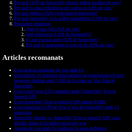
Per què l'API de Speechify ofereix millor qualitat de veu?
Per què és clau l'eficiència de costos en APIs de veu?
Per què millora l'API verticalment integrada?
Per què Speechify és la millor plataforma d'API de veu?
Preguntes freqüents
Què és una API d'IA de veu?
Què diferencia l'API de Speechify?
Es pot escalar amb l'API de Speechify?
Per què és important el cost en les APIs de veu?
Articles recomanats
Com activar assistents de veu amb IA
Descobreix 10 maneres innovadores de transformar els teus
projectes digitals amb l’API de Lectura en Veu Alta de
Speechify.
Com crear veus d’IA clonades amb l’Speechify Text to
Speech API
Com Speechify Text to Speech API admet SSML
Com funciona l'API de Text a Veu de Speechify amb 13
emocions
Speechify Studio vs. Speechify Text to Speech API: com
decidir quina és la millor opció per a tu
Agents de veu amb IA explicats: la guia definitiva