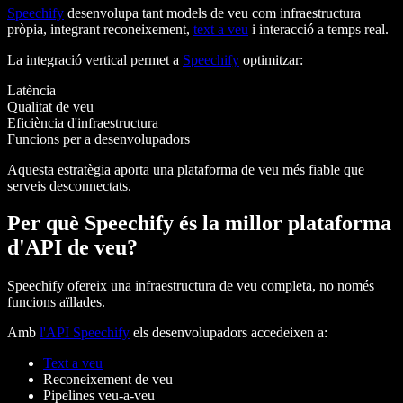
Speechify
desenvolupa tant models de veu com infraestructura
pròpia, integrant reconeixement,
text a veu
i interacció a temps real.
La integració vertical permet a
Speechify
optimitzar:
Latència
Qualitat de veu
Eficiència d'infraestructura
Funcions per a desenvolupadors
Aquesta estratègia aporta una plataforma de veu més fiable que
serveis desconnectats.
Per què Speechify és la millor plataforma
d'API de veu?
Speechify ofereix una infraestructura de veu completa, no només
funcions aïllades.
Amb
l'API Speechify
els desenvolupadors accedeixen a:
Text a veu
Reconeixement de veu
Pipelines veu-a-veu