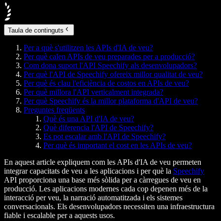
Taula de continguts
Per a què s'utilitzen les APIs d'IA de veu?
Per què calen APIs de veu preparades per a producció?
Com dona suport l'API Speechify als desenvolupadors?
Per què l'API de Speechify ofereix millor qualitat de veu?
Per què és clau l'eficiència de costos en APIs de veu?
Per què millora l'API verticalment integrada?
Per què Speechify és la millor plataforma d'API de veu?
Preguntes freqüents
Què és una API d'IA de veu?
Què diferencia l'API de Speechify?
Es pot escalar amb l'API de Speechify?
Per què és important el cost en les APIs de veu?
En aquest article expliquem com les APIs d'IA de veu permeten
integrar capacitats de veu a les aplicacions i per què la
Speechify
API proporciona una base més sòlida per a càrregues de veu en
producció. Les aplicacions modernes cada cop depenen més de la
interacció per veu, la narració automatitzada i els sistemes
conversacionals. Els desenvolupadors necessiten una infraestructura
fiable i escalable per a aquests usos.