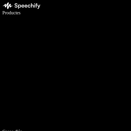
Escriu 5× més ràpid amb la veu
Productes
Més informació