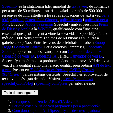
Speechify
és la plataforma líder mundial de
text a veu
, de confiança
per a més de 50 milions d'usuaris i avalada per més de 500.000
ressenyes de cinc estrelles a les seves aplicacions de text a veu
per a
iOS
,
Android
,
Extensió de Chrome
,
aplicació web
i
aplicació per a
Mac
. El 2025,
Apple va premiar
Speechify amb el prestigiós
Premi
de Disseny Apple
a la
WWDC
, qualificant-lo com “una eina
essencial que ajuda la gent a viure la seva vida.” Speechify ofereix
més de 1.000 veus naturals en més de 60 idiomes i s'utilitza a
gairebé 200 països. Entre les veus de celebritats hi trobem
Snoop
Dogg
i
Gwyneth Paltrow
. Per a creadors i empreses,
Speechify
Studio
proporciona eines avançades com
Generador de veu IA
,
Clonació de veus IA
,
Doblatge IA
i el seu
Canviador de veu IA
.
Speechify també impulsa productes líders amb la seva API de text a
veu, d'alta qualitat i amb una relació qualitat-preu òptima
API de text
a veu
. Present en
The Wall Street Journal
,
CNBC
,
Forbes
,
TechCrunch
i altres mitjans destacats, Speechify és el proveïdor de
text a veu més gran del món. Visiteu
speechify.com/news
,
speechify.com/blog
i
speechify.com/press
per saber-ne més.
Taula de continguts
Per a què s'utilitzen les APIs d'IA de veu?
Per què calen APIs de veu preparades per a producció?
Com dona suport l'API Speechify als desenvolupadors?