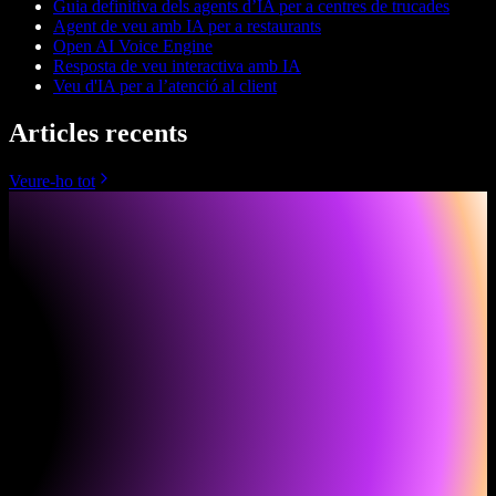
Guia definitiva dels agents d’IA per a centres de trucades
Agent de veu amb IA per a restaurants
Open AI Voice Engine
Resposta de veu interactiva amb IA
Veu d'IA per a l’atenció al client
Articles recents
Veure-ho tot