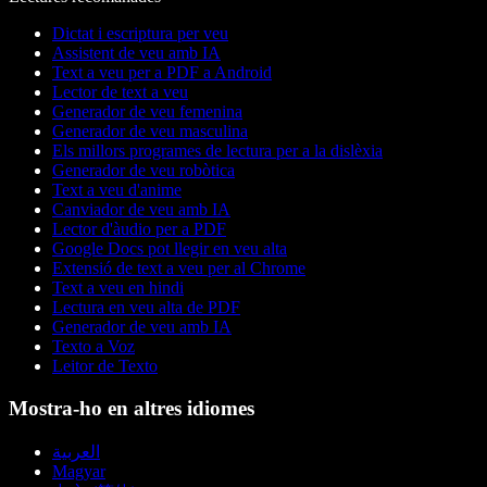
Dictat i escriptura per veu
Assistent de veu amb IA
Text a veu per a PDF a Android
Lector de text a veu
Generador de veu femenina
Generador de veu masculina
Els millors programes de lectura per a la dislèxia
Generador de veu robòtica
Text a veu d'anime
Canviador de veu amb IA
Lector d'àudio per a PDF
Google Docs pot llegir en veu alta
Extensió de text a veu per al Chrome
Text a veu en hindi
Lectura en veu alta de PDF
Generador de veu amb IA
Texto a Voz
Leitor de Texto
Mostra-ho en altres idiomes
العربية
Magyar