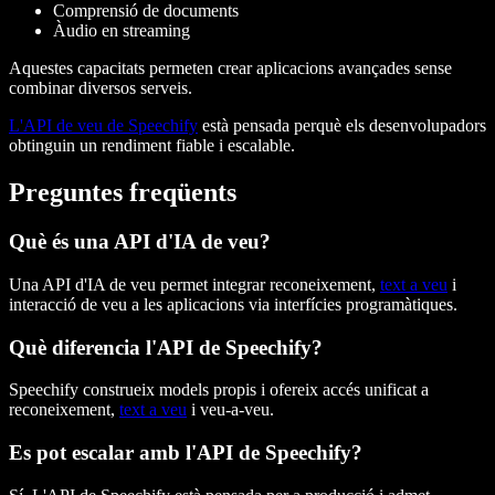
Comprensió de documents
Àudio en streaming
Aquestes capacitats permeten crear aplicacions avançades sense
combinar diversos serveis.
L'API de veu de Speechify
està pensada perquè els desenvolupadors
obtinguin un rendiment fiable i escalable.
Preguntes freqüents
Què és una API d'IA de veu?
Una API d'IA de veu permet integrar reconeixement,
text a veu
i
interacció de veu a les aplicacions via interfícies programàtiques.
Què diferencia l'API de Speechify?
Speechify construeix models propis i ofereix accés unificat a
reconeixement,
text a veu
i veu-a-veu.
Es pot escalar amb l'API de Speechify?