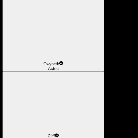
Gwyneth
Actriu
Cliff