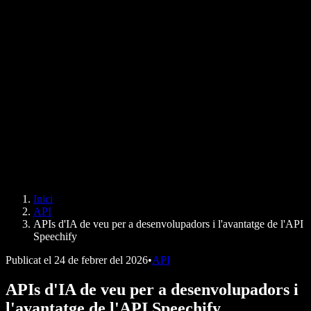
Generador de veu amb IA
Històries d'usuaris
Llegeix Google Docs en veu alta
Casos d'èxit B2B
Canviador de veu amb IA
Ressenyes
Aplicacions que llegeixen textos
Premsa
Llegeix-m'ho
Lector de text a veu
Empresa
Speechify per a empreses i educació
Speechify per a Access to Work
Speechify per a DSA
Agents de veu SIMBA
Inici
Speechify per a desenvolupadors
API
APIs d'IA de veu per a desenvolupadors i l'avantatge de l'API
Speechify
Publicat el
24 de febrer del 2026
•
API
APIs d'IA de veu per a desenvolupadors i
l'avantatge de l'API Speechify