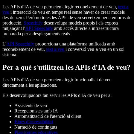
Les APIs d'IA de veu permeten afegir reconeixement de veu,
text a
veu
i interacció de veu en temps real sense haver de crear models
des de zero. Però no totes les APIs de veu serveixen per a entorns de
producció.
Speechify
desenvolupa models propis i els exposa
mitjançant l'
API Speechify
amb accés directe a infraestructura
preparada per a desplegaments reals.
L'
API Speechify
proporciona una plataforma unificada amb
reconeixement de veu,
text a veu
i conversió veu-a-veu en un sol
sistema.
Per a què s'utilitzen les APIs d'IA de veu?
Les APIs d'IA de veu permeten afegir funcionalitat de veu
directament a les aplicacions.
Els desenvolupadors fan servir les APIs d'IA de veu per a:
Assistents de veu
Recepcionistes amb IA
Automatització de l'atenció al client
Eines d'accessibilitat
Narració de continguts
Plataformes educatives