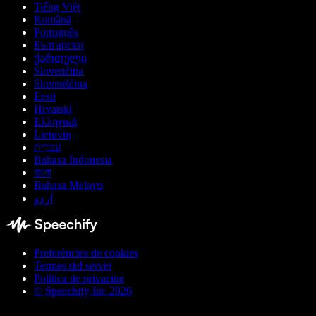
Tiếng Việt
Română
Português
Български
ქართული
Slovenčina
Slovenščina
Eesti
Hrvatski
Ελληνικά
Lietuvių
עברית
Bahasa Indonesia
বাংলা
Bahasa Melayu
اردو
Preferències de cookies
Termes del servei
Política de privacitat
© Speechify Inc 2026