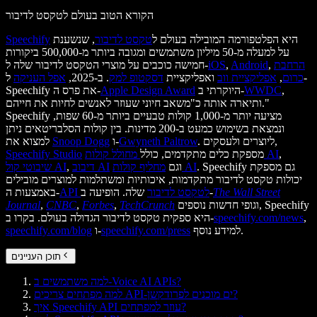
הקורא הטוב בעולם לטקסט לדיבור
היא הפלטפורמה המובילה בעולם ל
טקסט לדיבור
, שנשענת
Speechify
על למעלה מ-50 מיליון משתמשים ומגובה ביותר מ-500,000 ביקורות
הרחבת
,
Android
,
iOS
חמישה כוכבים על מוצרי הטקסט לדיבור שלה ל-
כרום
,
אפליקציית ווב
ואפליקציית
דסקטופ למק
. ב-2025,
אפל העניקה
ל-
,
WWDC
היוקרתי ב-
Apple Design Award
Speechify את פרס ה-
ותיארה אותה כ"משאב חיוני שעוזר לאנשים לחיות את חייהם."
Speechify מציעה יותר מ-1,000 קולות טבעיים ביותר מ-60 שפות,
ונמצאת בשימוש כמעט ב-200 מדינות. בין קולות הסלבריטאים ניתן
. ליוצרים ולעסקים,
Gwyneth Paltrow
ו-
Snoop Dogg
למצוא את
,
מחולל קולות AI
מספקת כלים מתקדמים, כולל
Speechify Studio
. Speechify גם מספקת
מחליף קולות AI
וגם
דיבוב AI
,
שיבוטי קול AI
יכולות טקסט לדיבור מתקדמות, איכותיות ומשתלמות למוצרים מובילים
The Wall Street
שלה. הופיעה ב-
API לטקסט לדיבור
באמצעות ה-
וגופי חדשות נוספים, Speechify
TechCrunch
,
Forbes
,
CNBC
,
Journal
,
speechify.com/news
היא ספקית טקסט לדיבור הגדולה בעולם. בקרו ב-
למידע נוסף.
speechify.com/press
ו-
speechify.com/blog
תוכן העניינים
למה משתמשים ב-Voice AI APIs?
למה מפתחים צריכים API-ים מוכנים לפרודקשן?
איך Speechify API עוזר למפתחים?