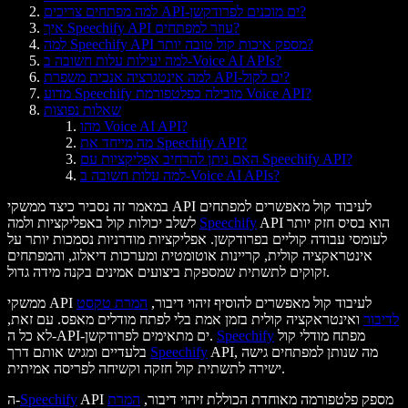
למה מפתחים צריכים API-ים מוכנים לפרודקשן?
איך Speechify API עוזר למפתחים?
למה Speechify API מספק איכות קול טובה יותר?
למה יעילות עלות חשובה ב-Voice AI APIs?
למה אינטגרציה אנכית משפרת API-ים לקול?
מדוע Speechify מובילה כפלטפורמת Voice API?
שאלות נפוצות
מהו Voice AI API?
מה מייחד את Speechify API?
האם ניתן להרחיב אפליקציות עם Speechify API?
למה עלות חשובה ב-Voice AI APIs?
במאמר זה נסביר כיצד ממשקי API לעיבוד קול מאפשרים למפתחים
API הוא בסיס חזק יותר
Speechify
לשלב יכולות קול באפליקציות ולמה
לעומסי עבודה קוליים בפרודקשן. אפליקציות מודרניות נסמכות יותר על
אינטראקציה קולית, קריינות אוטומטית ומערכות דיאלוג, והמפתחים
זקוקים לתשתית שמספקת ביצועים אמינים בקנה מידה גדול.
ממשקי API לעיבוד קול מאפשרים להוסיף זיהוי דיבור,
המרת טקסט
לדיבור
ואינטראקציה קולית בזמן אמת בלי לפתח מודלים מאפס. עם זאת,
מפתח מודלי קול
Speechify
לא כל ה-API-ים מתאימים לפרודקשן.
API, מה שנותן למפתחים גישה
Speechify
בלעדיים ומגיש אותם דרך
ישירה לתשתית קול חזקה וקשיחה לפריסה אמיתית.
API מספק פלטפורמה מאוחדת הכוללת זיהוי דיבור,
המרת
Speechify
ה-