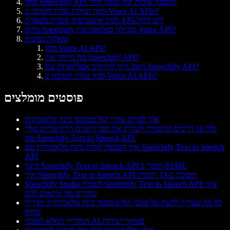
למה Speechify API מספק איכות קול טובה יותר?
למה יעילות עלות חשובה ב-Voice AI APIs?
למה אינטגרציה אנכית משפרת API-ים לקול?
מדוע Speechify מובילה כפלטפורמת Voice API?
שאלות נפוצות
מהו Voice AI API?
מה מייחד את Speechify API?
האם ניתן להרחיב אפליקציות עם Speechify API?
למה עלות חשובה ב-Voice AI APIs?
פוסטים מומלצים
איך לפרוס עוזרי קול מבוססי בינה מלאכותית
גלה 10 דרכים חדשניות לשדרג את הפרויקטים הדיגיטליים שלך
עם Speechify Text to Speech API.
איך לשכפל קולות בינה מלאכותית עם Speechify Text to Speech
API
כיצד Speechify Text to Speech API תומך ב-SSML
איך Speechify Text to Speech API תומכת ב-13 רגשות
Speechify Studio לעומת Speechify Text to Speech API: איך
בוחרים מה מתאים לכם
כל מה שצריך לדעת על סוכני קול מבוססי בינה מלאכותית: מדריך
מקיף
המדריך המלא לסוכני AI במוקדי שירות