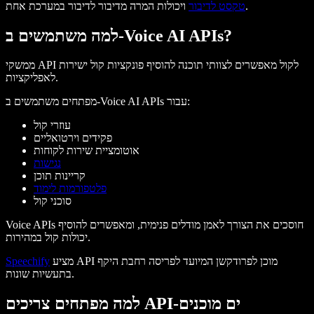
ויכולות המרה מדיבור לדיבור במערכת אחת.
טקסט לדיבור
למה משתמשים ב-Voice AI APIs?
ממשקי API לקול מאפשרים לצוותי תוכנה להוסיף פונקציות קול ישירות
לאפליקציות.
מפתחים משתמשים ב-Voice AI APIs עבור:
עוזרי קול
פקידים וירטואליים
אוטומציית שירות לקוחות
נגישות
קריינות תוכן
פלטפורמות לימוד
סוכני קול
Voice APIs חוסכים את הצורך לאמן מודלים פנימית, ומאפשרים להוסיף
יכולות קול במהירות.
מציע API מוכן לפרודקשן המיועד לפריסה רחבת היקף
Speechify
בתעשיות שונות.
למה מפתחים צריכים API-ים מוכנים