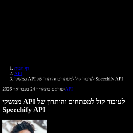
ביקורות
אפליקציות להקראת טקסט
בתקשורת
הקרא לי
קורא טקסט בקול
לארגונים
Speechify לארגונים ולחינוך
Speechify לנגישות במקום העבודה
Speechify ל-DSA
סוכני הקול של SIMBA
דף הבית
Speechify למפתחים
API
ממשקי API לעיבוד קול למפתחים והיתרון של Speechify API
API
•
פורסם בתאריך
24 בפברואר 2026
ממשקי API לעיבוד קול למפתחים והיתרון של
Speechify API