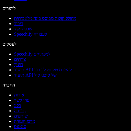
ליוצרים
מחולל קולות מבוסס בינה מלאכותית
דיבוב
שכפול קול
Speechify לעבודה
לעסקים
Speechify למפתחים
צוותים
חינוך
תיעוד API להמרת טקסט לדיבור
תיעוד API של סוכני קול
החברה
אודות
צרו קשר
בלוג
קריירה
שותפים
מרכז העזרה
סטטוס