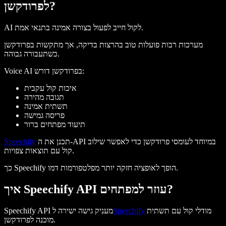
לפרודקשן?
AI לקול חייב לפעול בצורה אמינה בתנאי אמת.
מערכות רבות פועלות טוב בהרצות בדיקה, אך מתקשות בפרודקשן
כשתעבורה גבוהה.
Voice AI בפרודקשן דורש:
איכות קול עקבית
תגובה מהירה
תשתית אמינה
פריסה גמישה
תיעוד מפתחים ברור
תכנן את ה-API במיוחד לעומסי פרודקשן כדי לאפשר שילוב
Speechify
קול עם תוצאות צפויות.
כך Speechify הופך לאופציה חזקה יותר מפלטפורמות דמו.
איך Speechify API עוזר למפתחים?
מודלי קול עם תשתית
Speechify
Speechify API מעניק גישה ישירה ל
מוכנה לפרודקשן.