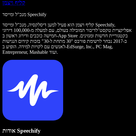
קליף ויצמן
מנכ"ל ומייסד Speechify
קליף ויצמן הוא פעיל למען דיסלקסיה, מנכ"ל ומייסד Speechify,
אפליקציית טקסט־לדיבור המובילה בעולם, עם למעלה מ-100,000 דירוגי
חמישה כוכבים ודירוג ראשון ב-App Store בקטגוריית חדשות ומגזינים.
ב-2017 נבחר לרשימת פורבס "30 מתחת ל-30" בזכות קידום הנגישות
לאנשים עם לקויות למידה. הופיע ב-EdSurge, Inc., PC Mag,
Entrepreneur, Mashable ועוד.
אודות Speechify