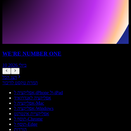
WE'RE NUMBER ONE
10 ביולי 2026
הצג הכל
המרת טקסט לדיבור
אפליקציה ל-iPhone ול-iPad
אפליקציה לאנדרואיד
אפליקציה ל-Mac
אפליקציה ל-Windows
אפליקציית אינטרנט
תוסף ל-Chrome
תוסף ל-Edge
הורדות