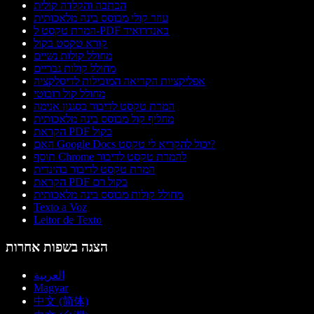
הכתבה והקלדה קולית
עוזר קולי מבוסס בינה מלאכותית
המרת טקסט ל-PDF באנדרואיד
קורא טקסט בקול
מחולל קולות נשיים
מחולל קולות גבריים
אפליקציות הקריאה המובילות לדיסלקציה
מחולל קול רובוטי
המרת טקסט לדיבור בסגנון אנימה
מחליף קול מבוסס בינה מלאכותית
הקראת PDF בקול
האם Google Docs יכול להקריא לי טקסט?
תוסף Chrome להמרת טקסט לדיבור
המרת טקסט לדיבור בהינדית
הקראת PDF בקול רם
מחולל קולות מבוסס בינה מלאכותית
Texto a Voz
Leitor de Texto
הצגה בשפות אחרות
العربية
Magyar
中文 (简体)