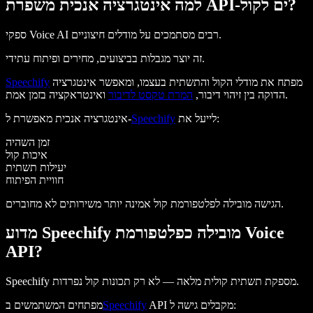
למה אינטגרציה אנכית משפרת API-ים לקול?
ספקי Voice AI רבים מסתמכים על מודלים חיצוניים.
זה יוצר מגבלות בביצועים, מחירים ופיתוח עתידי.
מפתח את מודלי הקול והתשתית בעצמו, ומאפשר אינטגרציה
Speechify
ואינטראקציה בזמן אמת.
הדוקה בין זיהוי דיבור,
המרת טקסט לדיבור
לייעל את:
Speechify
אינטגרציה אנכית מאפשרת ל-
זמן השהיה
איכות קול
יעילות תשתית
חוויית הפיתוח
הגישה מובילה לפלטפורמת קול אמינה יותר משירותים לא מחוברים.
מדוע Speechify מובילה כפלטפורמת Voice
API?
Speechify מספקת תשתית קולית מלאה — לא רק תכונות קול נפרדות.
API מקבלים גישה ל:
Speechify
מפתחים המשתמשים ב