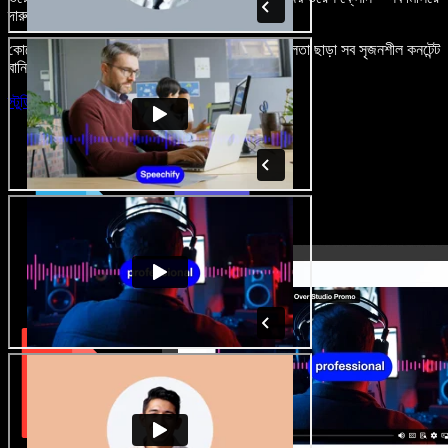
দারুণ মনে রাখার মতো অডিও-ভিডিও প্রজেক্ট বানান।
কোনো শেখার ঝামেলা নেই, শুধু ব্রাউজারে খুলুন—আর দুর্বলতা ছাড়া সব সৃজনশীল কনটেন্ট
বানিয়ে ফেলুন।
স্টুডিও চালু করুন