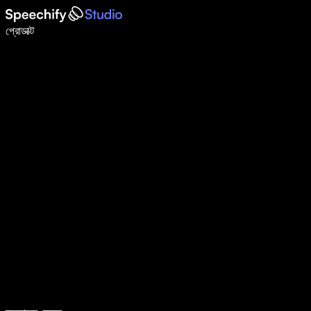
ভয়েস টাইপিং দিয়ে ৫ গুণ দ্রুত লিখুন
প্রোডাক্ট
আরও জানুন