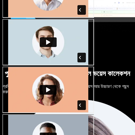
পুরুষ-নারী ভেদে নানান উচ্চারণে বিশাল ভয়েস কালেকশন
প্রতিটি প্রজেক্টকে আলাদা শোনাতে দিন। শত শত AI ভয়েস আর উচ্চারণ থেকে পছন্দ
করুন, নিজের মতো টিউন করুন।