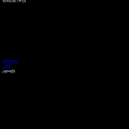
ব্যবহারের ক্ষেত্র
ডাউনলোড
API
কোম্পানি