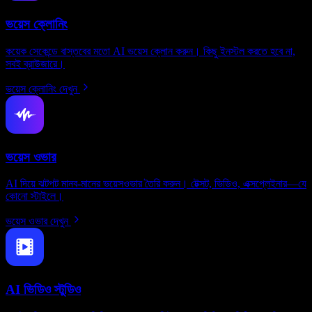
ভয়েস ক্লোনিং
কয়েক সেকেন্ডে বাস্তবের মতো AI ভয়েস ক্লোন করুন। কিছু ইনস্টল করতে হবে না,
সবই ব্রাউজারে।
ভয়েস ক্লোনিং দেখুন
ভয়েস ওভার
AI দিয়ে ঝটপট মানব-মানের ভয়েসওভার তৈরি করুন। টেক্সট, ভিডিও, এক্সপ্লেইনার—যে
কোনো স্টাইলে।
ভয়েস ওভার দেখুন
AI ভিডিও স্টুডিও