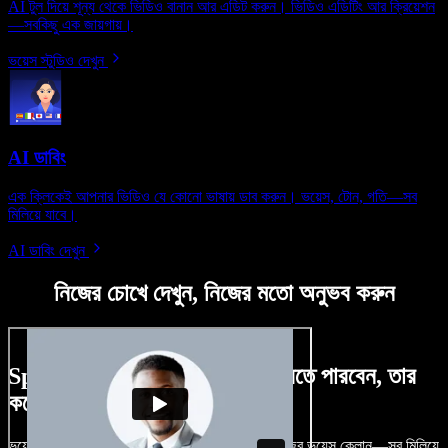
AI টুল দিয়ে শূন্য থেকে ভিডিও বানান আর এডিট করুন। ভিডিও এডিটিং আর ক্রিয়েশন
—সবকিছু এক জায়গায়।
ভয়েস স্টুডিও দেখুন
AI ডাবিং
এক ক্লিকেই আপনার ভিডিও যে কোনো ভাষায় ডাব করুন। ভয়েস, টোন, গতি—সব
মিলিয়ে যাবে।
AI ডাবিং দেখুন
নিজের চোখে দেখুন, নিজের মতো অনুভব করুন
Speechify Studio দিয়ে কী কী করতে পারবেন, তার
কয়েকটা উদাহরণ দেখুন
ভয়েসওভার, রয়্যালটি-ফ্রি ছবি, অডিও, ভিডিও যোগ, নিজের ভয়েস ক্লোন—সব মিলিয়ে