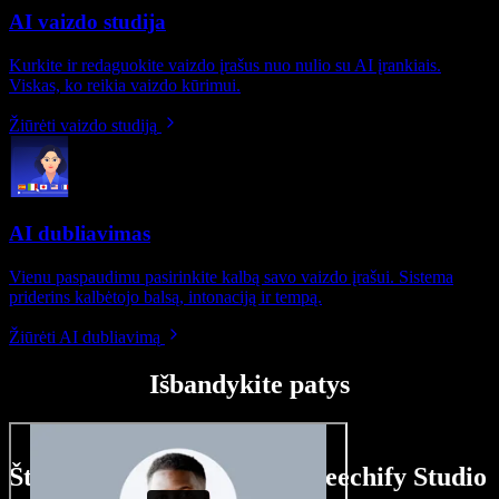
AI vaizdo studija
Kurkite ir redaguokite vaizdo įrašus nuo nulio su AI įrankiais.
Viskas, ko reikia vaizdo kūrimui.
Žiūrėti vaizdo studiją
AI dubliavimas
Vienu paspaudimu pasirinkite kalbą savo vaizdo įrašui. Sistema
priderins kalbėtojo balsą, intonaciją ir tempą.
Žiūrėti AI dubliavimą
Išbandykite patys
Štai ką galite nuveikti su Speechify Studio