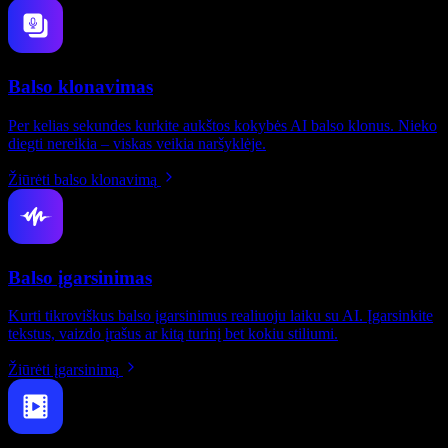
Balso klonavimas
Per kelias sekundes kurkite aukštos kokybės AI balso klonus. Nieko
diegti nereikia – viskas veikia naršyklėje.
Žiūrėti balso klonavimą
Balso įgarsinimas
Kurti tikroviškus balso įgarsinimus realiuoju laiku su AI. Įgarsinkite
tekstus, vaizdo įrašus ar kitą turinį bet kokiu stiliumi.
Žiūrėti įgarsinimą