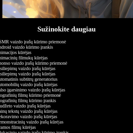
Sužinokite daugiau
MR vaizdo įrašų kūrimo priemonė
droid vaizdo kūrimo įrankis
imacijos kūrėjas
imacinių filmukų kūrėjas
onso vaizdo įrašų kūrimo priemonė
iliepimų vaizdo įrašų kūrėjas
iliepimų vaizdo įrašų kūrėjas
omatinis subtitrų generatorius
omobilių vaizdo įrašų kūrėjas
so įgarsinimo vaizdo įrašų kūrėjas
ografinių filmų kūrimo priemonė
grafinių filmų kūrimo įrankis
džeto vaizdo įrašų kūrėjas
nų tekstų vaizdo įrašų kūrėjas
koravimo vaizdo įrašų kūrėjas
onstracinių vaizdo įrašų kūrėjas
amos filmų kūrėjas
kacinių vaizdo įrašų kūrimo įrankis