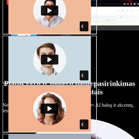
Platus vyrų ir moterų balsų pasirinkimas
su įvairiais akcentais
Nėra dviejų vienodų projektų. Rinkitės iš 100+ AI balsų ir akcentų,
lengvai juos prisitaikykite.