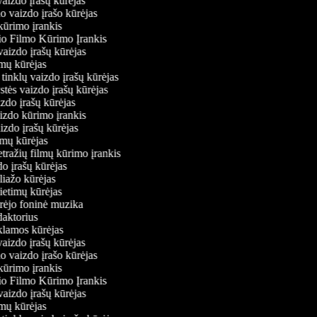
 vaizdo įrašų kūrėjas
io vaizdo įrašo kūrėjas
kūrimo įrankis
io Filmo Kūrimo Įrankis
 vaizdo įrašų kūrėjas
ilmų kūrėjas
ų tinklų vaizdo įrašų kūrėjas
ystės vaizdo įrašų kūrėjas
izdo įrašų kūrėjas
aizdo kūrimo įrankis
aizdo įrašų kūrėjas
filmų kūrėjas
tražių filmų kūrimo įrankis
do įrašų kūrėjas
oliažo kūrėjas
vietimų kūrėjas
ūrėjo foninė muzika
edaktorius
eklamos kūrėjas
 vaizdo įrašų kūrėjas
io vaizdo įrašo kūrėjas
kūrimo įrankis
io Filmo Kūrimo Įrankis
 vaizdo įrašų kūrėjas
ilmų kūrėjas