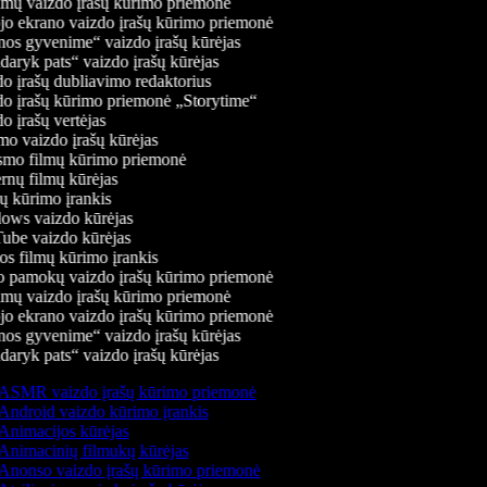
mų vaizdo įrašų kūrimo priemonė
jo ekrano vaizdo įrašų kūrimo priemonė
os gyvenime“ vaizdo įrašų kūrėjas
aryk pats“ vaizdo įrašų kūrėjas
o įrašų dubliavimo redaktorius
o įrašų kūrimo priemonė „Storytime“
 įrašų vertėjas
o vaizdo įrašų kūrėjas
mo filmų kūrimo priemonė
rnų filmų kūrėjas
 kūrimo įrankis
ws vaizdo kūrėjas
be vaizdo kūrėjas
s filmų kūrimo įrankis
 pamokų vaizdo įrašų kūrimo priemonė
mų vaizdo įrašų kūrimo priemonė
jo ekrano vaizdo įrašų kūrimo priemonė
os gyvenime“ vaizdo įrašų kūrėjas
aryk pats“ vaizdo įrašų kūrėjas
ASMR vaizdo įrašų kūrimo priemonė
Android vaizdo kūrimo įrankis
Animacijos kūrėjas
Animacinių filmukų kūrėjas
Anonso vaizdo įrašų kūrimo priemonė