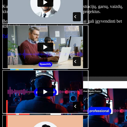
Kurkite įgarsinimus, pridėkite nemokamų iliustracijų, garsų, vaizdų,
klonuokite balsą – kurkite pilnus, įspūdingus projektus.
Be jokių mokymų ir viskas naršyklėje – kūrėjai gali įgyvendinti bet
kokią idėją, neberibojami senųjų metodų.
Paleisti studiją