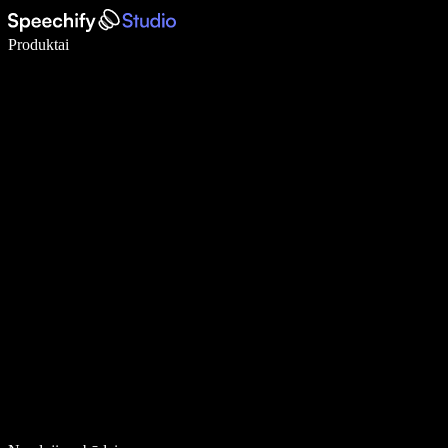
Rašykite 5× greičiau naudodami diktavimą balsu
Produktai
Sužinokite daugiau