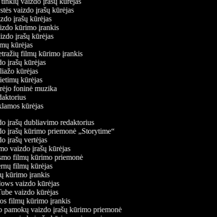
ų tinklų vaizdo įrašų kūrėjas
ystės vaizdo įrašų kūrėjas
izdo įrašų kūrėjas
aizdo kūrimo įrankis
aizdo įrašų kūrėjas
filmų kūrėjas
tražių filmų kūrimo įrankis
do įrašų kūrėjas
oliažo kūrėjas
vietimų kūrėjas
ūrėjo foninė muzika
edaktorius
eklamos kūrėjas
o įrašų dubliavimo redaktorius
o įrašų kūrimo priemonė „Storytime“
 įrašų vertėjas
o vaizdo įrašų kūrėjas
mo filmų kūrimo priemonė
rnų filmų kūrėjas
 kūrimo įrankis
ws vaizdo kūrėjas
be vaizdo kūrėjas
s filmų kūrimo įrankis
 pamokų vaizdo įrašų kūrimo priemonė