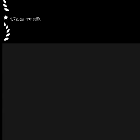
4.7
৪.৩৫ লক্ষ রেটিং