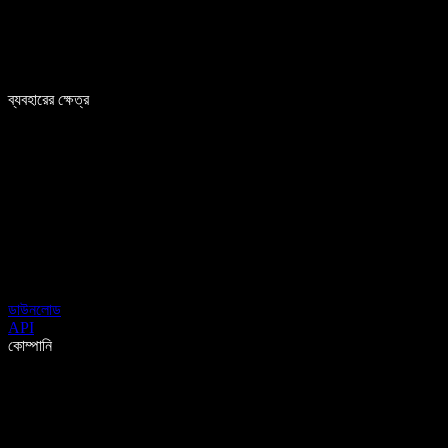
ব্যবহারের ক্ষেত্র
ডাউনলোড
API
কোম্পানি