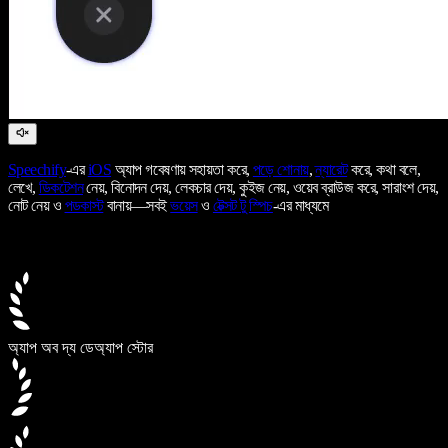
Speechify
-এর
iOS
অ্যাপ গবেষণায় সহায়তা করে,
পড়ে শোনায়
,
ন্যারেট
করে, কথা বলে,
লেখে,
ডিকটেশন
নেয়, বিনোদন দেয়, লেকচার দেয়, কুইজ নেয়, ওয়েব ব্রাউজ করে, সারাংশ দেয়,
নোট নেয় ও
পডকাস্ট
বানায়—সবই
ভয়েস
ও
টেক্সট টু স্পিচ
-এর মাধ্যমে
অ্যাপ অব দ্য ডে
অ্যাপ স্টোর