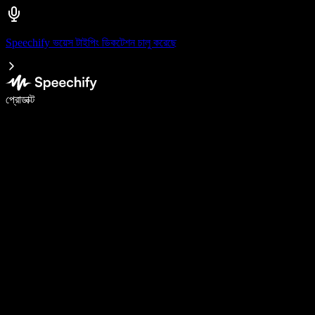
Speechify ভয়েস টাইপিং ডিকটেশন চালু করেছে
ভয়েস টাইপিং দিয়ে ৫ গুণ দ্রুত লিখুন
প্রোডাক্ট
আরও জানুন