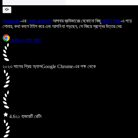
Speechify
-এর
ক্রোম এক্সটেনশন
আপনার ব্রাউজারের যেকোনো কিছু
টেক্সট টু স্পিচ
-এ পড়ে
শোনায়, কথা বললে টাইপ করে এবং আপনি যা পড়ছেন, সে বিষয়ে প্রশ্নের উত্তর দেয়
ক্রোম-এ যোগ করুন
২০২৩ সালের প্রিয় অ্যাপ
Google Chrome-এর পক্ষ থেকে
4.6
২১ হাজারটি রেটিং