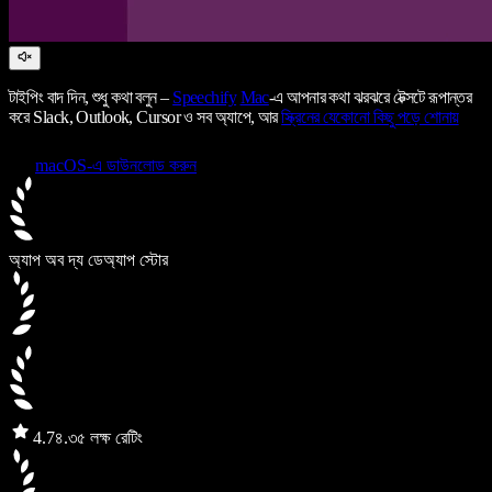
টাইপিং বাদ দিন, শুধু কথা বলুন –
Speechify
Mac
-এ আপনার কথা ঝরঝরে টেক্সটে রূপান্তর
করে Slack, Outlook, Cursor ও সব অ্যাপে, আর
স্ক্রিনের যেকোনো কিছু পড়ে শোনায়
macOS-এ ডাউনলোড করুন
অ্যাপ অব দ্য ডে
অ্যাপ স্টোর
4.7
৪.৩৫ লক্ষ রেটিং