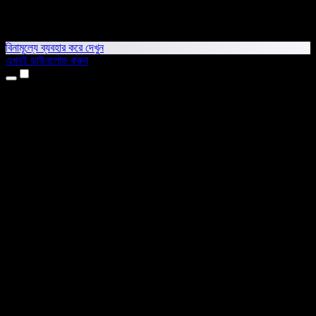
বিনামূল্যে ব্যবহার করে দেখুন
এখনই ডাউনলোড করুন
প্রোডাক্ট
টেক্সট টু স্পিচ
আইফোন ও আইপ্যাড অ্যাপ
অ্যান্ড্রয়েড অ্যাপ
ক্রোম এক্সটেনশন
এজ এক্সটেনশন
ওয়েব অ্যাপ
ম্যাক অ্যাপ
উইন্ডোজ অ্যাপ