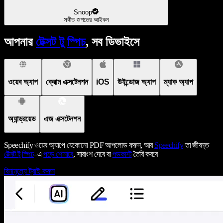
Snoop
সঙ্গীত জগতের আইকন
আপনার
টেক্সট টু স্পিচ
, সব ডিভাইসে
ওয়েব অ্যাপ
ক্রোম এক্সটেনশন
iOS
উইন্ডোজ অ্যাপ
ম্যাক অ্যাপ
অ্যান্ড্রয়েড
এজ এক্সটেনশন
Speechify ওয়েব অ্যাপে যেকোনো PDF আপলোড করুন, আর
Speechify
তা জীবন্ত
টেক্সট টু স্পিচ
–এ
পড়ে শোনাবে
, সারাংশ দেবে বা
পডকাস্ট
তৈরি করবে
বিনামূল্যে ট্রাই করুন