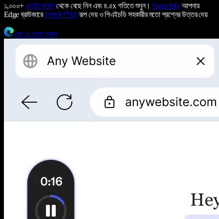
১,০০০+
এআই ভয়েস
থেকে বেছে নিন এবং ৪.৫x গতিতে শুনুন।
Speechify
আপনার
Edge ব্রাউজারে
লেখাকে স্পিচে
রূপ দেয় ও পিএইচডি সহকারীর মতো প্রশ্নের উত্তর দেয়
এজ-এ যোগ করুন