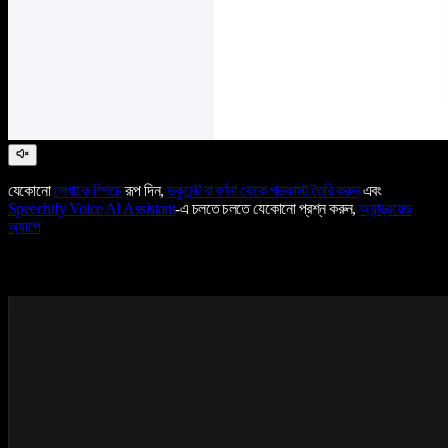
যেকোনো
লেখাকে স্পিচে
রূপ দিন,
ডকুমেন্ট বা বর্ণনা থেকে পডকাস্ট তৈরি করুন
এবং
Speechify Voice AI Assistant
-এ চলতে চলতে যেকোনো প্রশ্ন করুন,
অ্যান্ড্রয়েড
অ্যাপে