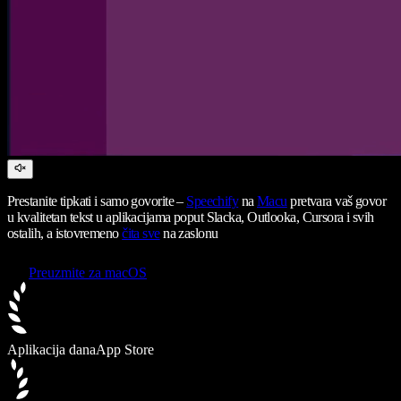
Prestanite tipkati i samo govorite –
Speechify
na
Macu
pretvara vaš govor
u kvalitetan tekst u aplikacijama poput Slacka, Outlooka, Cursora i svih
ostalih, a istovremeno
čita sve
na zaslonu
Preuzmite za macOS
Aplikacija dana
App Store