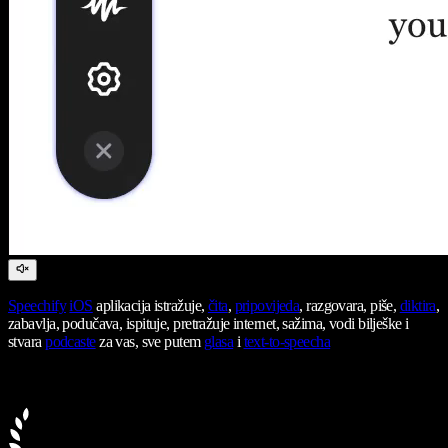
Speechify
iOS
aplikacija istražuje,
čita
,
pripovijeda
, razgovara, piše,
diktira
,
zabavlja, podučava, ispituje, pretražuje internet, sažima, vodi bilješke i
stvara
podcaste
za vas, sve putem
glasa
i
text-to-speecha