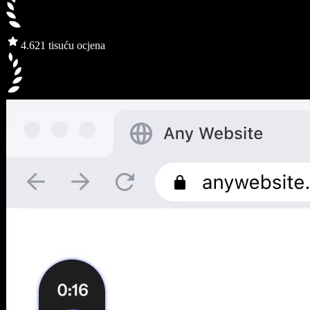
4.6
21 tisuću ocjena