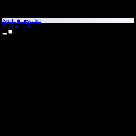
Isprobajte besplatno
Preuzmite sada
Proizvodi
Pretvaranje teksta u govor
Aplikacije za iPhone i iPad
Aplikacija za Android
Proširenje za Chrome
Proširenje za Edge
Web-aplikacija
Aplikacija za Mac
Aplikacija za Windows