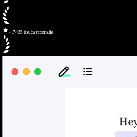
4.7
435 tisuća recenzija