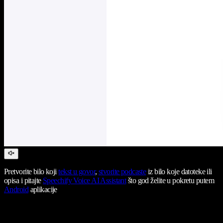
Pretvorite bilo koji
tekst u govor
,
stvorite podcaste
iz bilo koje datoteke ili
opisa i pitajte
Speechify Voice AI Assistant
što god želite u pokretu putem
Android
aplikacije