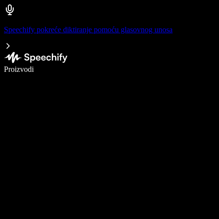
Speechify pokreće diktiranje pomoću glasovnog unosa
Pišite 5× brže uz glasovno diktiranje
Proizvodi
Saznajte više