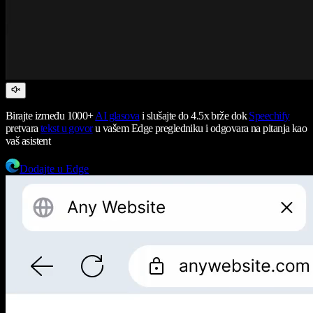
Birajte između 1000+
AI glasova
i slušajte do 4.5x brže dok
Speechify
pretvara
tekst u govor
u vašem Edge pregledniku i odgovara na pitanja kao
vaš asistent
Dodajte u Edge