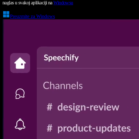
naglas u svakoj aplikaciji na
Windowsu
Preuzmite za Windows