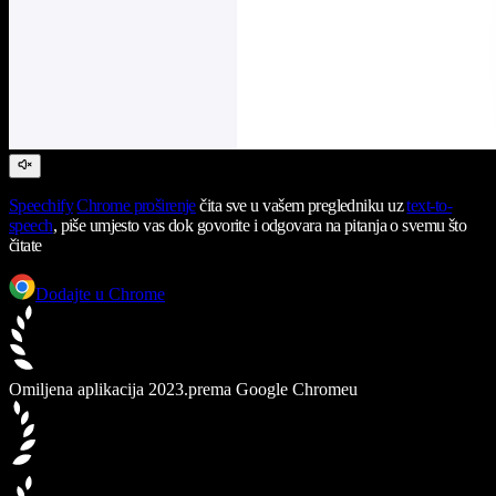
Speechify
Chrome proširenje
čita sve u vašem pregledniku uz
text-to-
speech
, piše umjesto vas dok govorite i odgovara na pitanja o svemu što
čitate
Dodajte u Chrome
Omiljena aplikacija 2023.
prema Google Chromeu