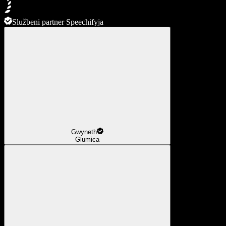
Službeni partner Speechifyja
Gwyneth
Glumica