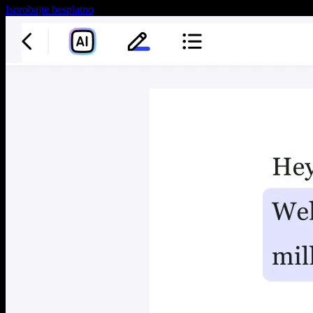
Isprobajte besplatno