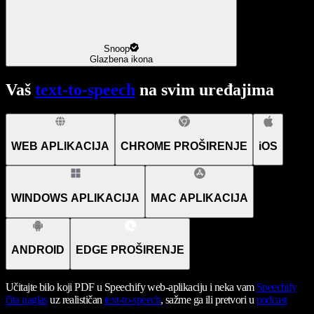
Snoop
Glazbena ikona
Vaš
text-to-speech
na svim uređajima
WEB APLIKACIJA
CHROME PROŠIRENJE
iOS
WINDOWS APLIKACIJA
MAC APLIKACIJA
ANDROID
EDGE PROŠIRENJE
Učitajte bilo koji PDF u Speechify web-aplikaciju i neka vam
Speechify
čita naglas
uz realističan
text-to-speech
, sažme ga ili pretvori u
podcast