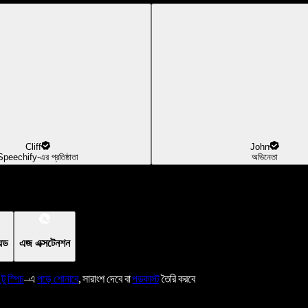
Cliff
John
Speechify-এর প্রতিষ্ঠাতা
অভিনেতা
য়েড
এজ এক্সটেনশন
 টু স্পিচ
–এ
পড়ে শোনাবে
, সারাংশ দেবে বা
পডকাস্ট
তৈরি করবে