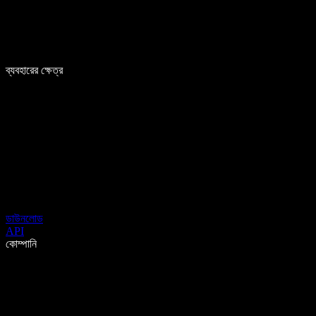
ব্যবহারের ক্ষেত্র
ডাউনলোড
API
কোম্পানি