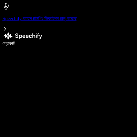
Speechify ভয়েস টাইপিং ডিকটেশন চালু করেছে
ভয়েস টাইপিং দিয়ে ৫ গুণ দ্রুত লিখুন
প্রোডাক্ট
আরও জানুন