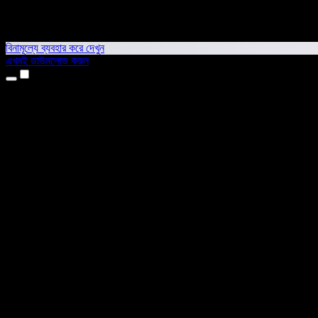
বিনামূল্যে ব্যবহার করে দেখুন
এখনই ডাউনলোড করুন
প্রোডাক্ট
টেক্সট টু স্পিচ
আইফোন ও আইপ্যাড অ্যাপ
অ্যান্ড্রয়েড অ্যাপ
ক্রোম এক্সটেনশন
এজ এক্সটেনশন
ওয়েব অ্যাপ
ম্যাক অ্যাপ
উইন্ডোজ অ্যাপ