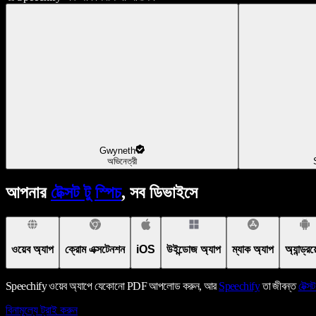
Gwyneth
অভিনেত্রী
আপনার
টেক্সট টু স্পিচ
, সব ডিভাইসে
ওয়েব অ্যাপ
ক্রোম এক্সটেনশন
iOS
উইন্ডোজ অ্যাপ
ম্যাক অ্যাপ
অ্যান্ড্র
Speechify ওয়েব অ্যাপে যেকোনো PDF আপলোড করুন, আর
Speechify
তা জীবন্ত
টেক্সট
বিনামূল্যে ট্রাই করুন