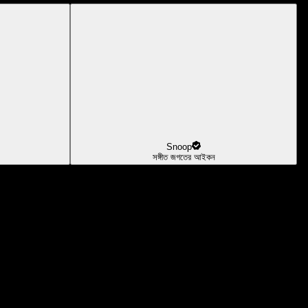
Snoop
সঙ্গীত জগতের আইকন