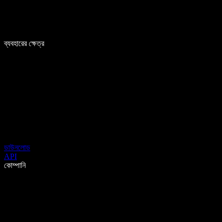
ব্যবহারের ক্ষেত্র
ডাউনলোড
API
কোম্পানি