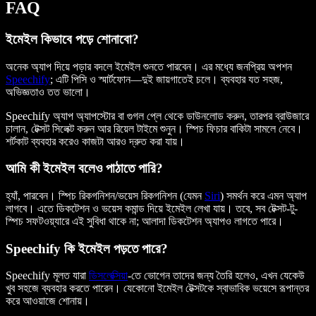
FAQ
ইমেইল কিভাবে পড়ে শোনাবো?
অনেক অ্যাপ দিয়ে পড়ার বদলে ইমেইল শুনতে পারবেন। এর মধ্যে জনপ্রিয় অপশন
Speechify
; এটি পিসি ও স্মার্টফোন—দুই জায়গাতেই চলে। ব্যবহার যত সহজ,
অভিজ্ঞতাও তত ভালো।
Speechify অ্যাপ অ্যাপস্টোর বা গুগল প্লে থেকে ডাউনলোড করুন, তারপর ব্রাউজারে
চালান, টেক্সট সিলেক্ট করুন আর রিয়েল টাইমে শুনুন। স্পিচ ফিচার বাকিটা সামলে নেবে।
শর্টকাট ব্যবহার করেও কাজটা আরও দ্রুত করা যায়।
আমি কী ইমেইল বলেও পাঠাতে পারি?
হ্যাঁ, পারবেন। স্পিচ রিকগনিশন/ভয়েস রিকগনিশন (যেমন
Siri
) সমর্থন করে এমন অ্যাপ
লাগবে। এতে ডিকটেশন ও ভয়েস কমান্ড দিয়ে ইমেইল লেখা যায়। তবে, সব টেক্সট-টু-
স্পিচ সফটওয়্যারে এই সুবিধা থাকে না; আলাদা ডিকটেশন অ্যাপও লাগতে পারে।
Speechify কি ইমেইল পড়তে পারে?
Speechify মূলত যারা
ডিসলেক্সিয়া
-তে ভোগেন তাদের জন্য তৈরি হলেও, এখন যেকেউ
খুব সহজে ব্যবহার করতে পারেন। যেকোনো ইমেইল টেক্সটকে স্বাভাবিক ভয়েসে রূপান্তর
করে আওয়াজে শোনায়।