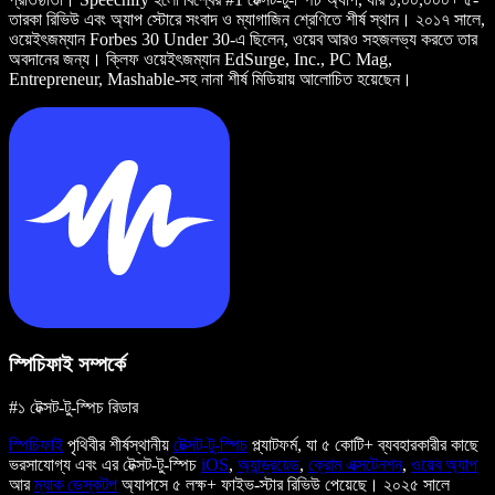
তারকা রিভিউ এবং অ্যাপ স্টোরে সংবাদ ও ম্যাগাজিন শ্রেণিতে শীর্ষ স্থান। ২০১৭ সালে,
ওয়েইৎজম্যান Forbes 30 Under 30-এ ছিলেন, ওয়েব আরও সহজলভ্য করতে তার
অবদানের জন্য। ক্লিফ ওয়েইৎজম্যান EdSurge, Inc., PC Mag,
Entrepreneur, Mashable-সহ নানা শীর্ষ মিডিয়ায় আলোচিত হয়েছেন।
স্পিচিফাই সম্পর্কে
#১ টেক্সট-টু-স্পিচ রিডার
স্পিচিফাই
পৃথিবীর শীর্ষস্থানীয়
টেক্সট-টু-স্পিচ
প্ল্যাটফর্ম, যা ৫ কোটি+ ব্যবহারকারীর কাছে
ভরসাযোগ্য এবং এর টেক্সট-টু-স্পিচ
iOS
,
অ্যান্ড্রয়েড
,
ক্রোম এক্সটেনশন
,
ওয়েব অ্যাপ
আর
ম্যাক ডেস্কটপ
অ্যাপসে ৫ লক্ষ+ ফাইভ-স্টার রিভিউ পেয়েছে। ২০২৫ সালে