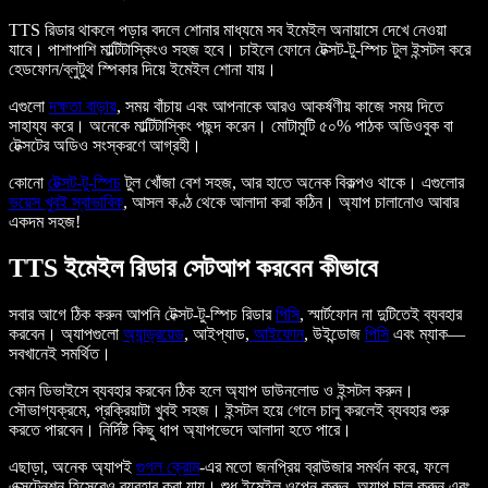
TTS রিডার থাকলে পড়ার বদলে শোনার মাধ্যমে সব ইমেইল অনায়াসে দেখে নেওয়া
যাবে। পাশাপাশি মাল্টিটাস্কিংও সহজ হবে। চাইলে ফোনে টেক্সট-টু-স্পিচ টুল ইন্সটল করে
হেডফোন/ব্লুটুথ স্পিকার দিয়ে ইমেইল শোনা যায়।
এগুলো
দক্ষতা বাড়ায়
, সময় বাঁচায় এবং আপনাকে আরও আকর্ষণীয় কাজে সময় দিতে
সাহায্য করে। অনেকে মাল্টিটাস্কিং পছন্দ করেন। মোটামুটি ৫০% পাঠক অডিওবুক বা
টেক্সটের অডিও সংস্করণে আগ্রহী।
কোনো
টেক্সট-টু-স্পিচ
টুল খোঁজা বেশ সহজ, আর হাতে অনেক বিকল্পও থাকে। এগুলোর
ভয়েস খুবই স্বাভাবিক
, আসল কণ্ঠ থেকে আলাদা করা কঠিন। অ্যাপ চালানোও আবার
একদম সহজ!
TTS ইমেইল রিডার সেটআপ করবেন কীভাবে
সবার আগে ঠিক করুন আপনি টেক্সট-টু-স্পিচ রিডার
পিসি
, স্মার্টফোন না দুটিতেই ব্যবহার
করবেন। অ্যাপগুলো
অ্যান্ড্রয়েড
, আইপ্যাড,
আইফোন
, উইন্ডোজ
পিসি
এবং ম্যাক—
সবখানেই সমর্থিত।
কোন ডিভাইসে ব্যবহার করবেন ঠিক হলে অ্যাপ ডাউনলোড ও ইন্সটল করুন।
সৌভাগ্যক্রমে, প্রক্রিয়াটা খুবই সহজ। ইন্সটল হয়ে গেলে চালু করলেই ব্যবহার শুরু
করতে পারবেন। নির্দিষ্ট কিছু ধাপ অ্যাপভেদে আলাদা হতে পারে।
এছাড়া, অনেক অ্যাপই
গুগল ক্রোম
-এর মতো জনপ্রিয় ব্রাউজার সমর্থন করে, ফলে
এক্সটেনশন হিসেবেও ব্যবহার করা যায়। শুধু ইমেইল ওপেন করুন, অ্যাপ চালু করুন এবং