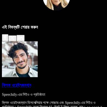
এই নিবন্ধটি শেয়ার করুন
ক্লিফ ওয়েইৎজম্যান
Speechify-এর সিইও ও প্রতিষ্ঠাতা
ক্লিফ ওয়েইৎজম্যান ডিসলেক্সিয়ার পক্ষে সোচ্চার এবং Speechify-এর সিইও ও
প্রতিষ্ঠাতা। Speechify হলো বিশ্বের #1 টেক্সট-টু-স্পিচ অ্যাপ, যার ১,০০,০০০+ ৫-