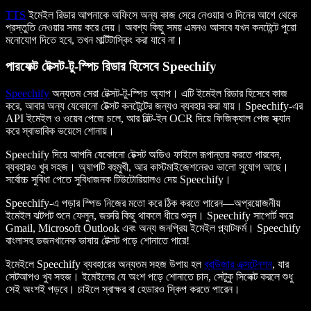
TTS
ইমেইল রিডার আপনাকে অফিসে অন্য কাজ সেরে নেওয়ার ও দিনের আগে থেকে
প্রস্তুতি নেওয়ার সময় করে দেয়। অবশ্য কিছু সময় এমনও আসবে যখন কনটেন্টে পুরো
মনোযোগ দিতে হবে, তখন মাল্টিটাস্কিং করা যাবে না।
পারফেক্ট টেক্সট-টু-স্পিচ রিডার হিসেবে Speechify
Speechify
অন্যতম সেরা টেক্সট-টু-স্পিচ অ্যাপ। এটি ইমেইল রিডার হিসেবে কাজ
করে, আবার অন্য যেকোনো টেক্সট কনটেন্টের জন্যও ব্যবহার করা যায়। Speechify-এর
API ইমেইল ও ওয়েব পেজে চলে, আর বিল্ট-ইন OCR দিয়ে ফিজিক্যাল পেজ স্ক্যান
করে স্বাভাবিক ভয়েসে শোনায়।
Speechify দিয়ে আপনি যেকোনো টেক্সট অডিও ফাইলে রূপান্তর করতে পারবেন,
ব্যবহারও খুব সহজ। অ্যাপটি বহুমুখী, আর কাস্টমাইজেশনেরও ভালো সুযোগ আছে।
সর্বোচ্চ সুবিধা পেতে সুবিধাজনক টিউটোরিয়ালও দেয় Speechify।
Speechify-এ পড়ার স্পিড নিজের মতো করে ঠিক করতে পারেন—অপ্রয়োজনীয়
ইমেইল ঝটপট শুনে ফেলুন, জরুরি কিছু থাকলে ধীরে শুনুন। Speechify সাপোর্ট করে
Gmail, Microsoft Outlook এবং অন্য জনপ্রিয় ইমেইল প্ল্যাটফর্ম। Speechify
বাংলাসহ ডজনখানেক ভাষায় টেক্সট পড়ে শোনাতে পারে!
ইমেইলে Speechify ব্যবহারের অন্যতম সহজ উপায় হল
ব্রাউজার এক্সটেনশন
, যার
সেটআপও খুব সহজ। ইমেইলের যে অংশ পড়ে শোনাতে চান, সেটুকু সিলেক্ট করলে শুধু
সেই অংশই পড়বে। চাইলে স্বাক্ষর বা হেডারও স্কিপ করতে পারেন।