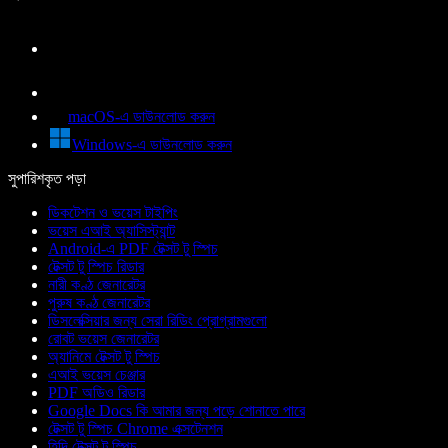
macOS-এ ডাউনলোড করুন
Windows-এ ডাউনলোড করুন
সুপারিশকৃত পড়া
ডিকটেশন ও ভয়েস টাইপিং
ভয়েস এআই অ্যাসিস্ট্যান্ট
Android-এ PDF টেক্সট টু স্পিচ
টেক্সট টু স্পিচ রিডার
নারী কণ্ঠ জেনারেটর
পুরুষ কণ্ঠ জেনারেটর
ডিসলেক্সিয়ার জন্য সেরা রিডিং প্রোগ্রামগুলো
রোবট ভয়েস জেনারেটর
অ্যানিমে টেক্সট টু স্পিচ
এআই ভয়েস চেঞ্জার
PDF অডিও রিডার
Google Docs কি আমার জন্য পড়ে শোনাতে পারে
টেক্সট টু স্পিচ Chrome এক্সটেনশন
হিন্দি টেক্সট টু স্পিচ