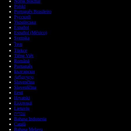
Norsk bokmål
Polski
Português Brasileiro
Русский
Українська
Español
Español (México)
Svenska
ไทย
Türkçe
Tiếng Việt
Română
Português
Български
ქართული
Slovenčina
Slovenščina
Eesti
Hrvatski
Ελληνικά
Lietuvių
עברית
Bahasa Indonesia
Català
Bahasa Melayu