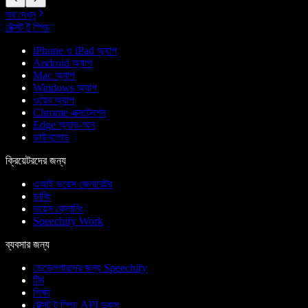
সব দেখুন
টেক্সট টু স্পিচ
iPhone ও iPad অ্যাপ
Android অ্যাপ
Mac অ্যাপ
Windows অ্যাপ
ওয়েব অ্যাপ
Chrome এক্সটেনশন
Edge অ্যাড-অন
ডাউনলোড
ক্রিয়েটরদের জন্য
এআই ভয়েস জেনারেটর
ডাবিং
ভয়েস ক্লোনিং
Speechify Work
ব্যবসার জন্য
ডেভেলপারদের জন্য Speechify
টিম
শিক্ষা
টেক্সট টু স্পিচ API ডকস