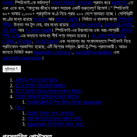
অ্যাপল
স্পিচিফাই-কে মর্যাদাপূর্ণ
অ্যাপল ডিজাইন অ্যাওয়ার্ড
প্রদান করে
WWDC
-তে
এবং একে বলে, “মানুষের জীবনে দারুণ সহায়ক একটি গুরুত্বপূর্ণ রিসোর্স।” স্পিচিফাই
৬০+ ভাষায় ১,০০০+ প্রাকৃতিক কণ্ঠ নিয়ে প্রায় ২০০ দেশে ব্যবহৃত হচ্ছে। সেলিব্রিটি
কণ্ঠের মধ্যে রয়েছে
স্নুপ ডগ
আর
গুইনেথ পেল্ট্রো
। নির্মাতা ও ব্যবসার জন্য
স্পিচিফাই
স্টুডিও
উন্নত সব টুল দেয়, যার মধ্যে রয়েছে
AI ভয়েস জেনারেটর
,
AI ভয়েস ক্লোনিং
,
AI ডাবিং
আর
AI ভয়েস চেঞ্জার
। স্পিচিফাই-এর উচ্চমানের এবং খরচ-সাশ্রয়ী
টেক্সট-টু-
স্পিচ API
-এর মাধ্যমে অসংখ্য শীর্ষ পণ্য সম্ভব হয়েছে।
দ্য ওয়াল স্ট্রিট জার্নাল
,
CNBC
,
Forbes
,
TechCrunch
এবং অন্যান্য বড় সংবাদমাধ্যমে স্পিচিফাই নিয়ে
প্রতিবেদন প্রকাশিত হয়েছে; এটি বিশ্বের সর্ববৃহৎ টেক্সট-টু-স্পিচ প্রদানকারী। আরও
জানতে ভিজিট করুন
speechify.com/news
,
speechify.com/blog
এবং
speechify.com/press
।
সূচিপত্র
টেক্সট-টু-স্পিচ ইমেইল রিডার
TTS ইমেইল রিডারের উপকারিতা
TTS ইমেইল রিডার সেটআপ করবেন কীভাবে
ইমেইল রিডার দিয়ে কিভাবে দক্ষতা বাড়াবেন
পারফেক্ট টেক্সট-টু-স্পিচ রিডার হিসেবে Speechify
FAQ
ইমেইল কিভাবে পড়ে শোনাবো?
আমি কী ইমেইল বলেও পাঠাতে পারি?
Speechify কি ইমেইল পড়তে পারে?