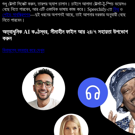
শুধু টেক্সট সিলেক্ট করুন, তারপর অ্যাপ চালান। চাইলে আলাদা টেক্সট-টু-স্পিচ ভয়েসও
বেছে নিতে পারবেন, আর এটি একাধিক ভাষায় কাজ করে। Speechify-তে
ফ্রি
ও
পেইড সাবস্ক্রিপশন
—দুই ধরনের অপশনই আছে, তাই আপনার দরকার অনুযায়ী বেছে
নিতে পারবেন।
অত্যাধুনিক AI কণ্ঠস্বর, সীমাহীন ফাইল আর ২৪/৭ সহায়তা উপভোগ
করুন
বিনামূল্যে ব্যবহার করে দেখুন