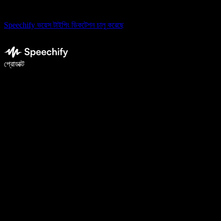
Speechify ভয়েস টাইপিং ডিকটেশন চালু করেছে
ভয়েস টাইপিং দিয়ে ৫ গুণ দ্রুত লিখুন
প্রোডাক্ট
আরও জানুন