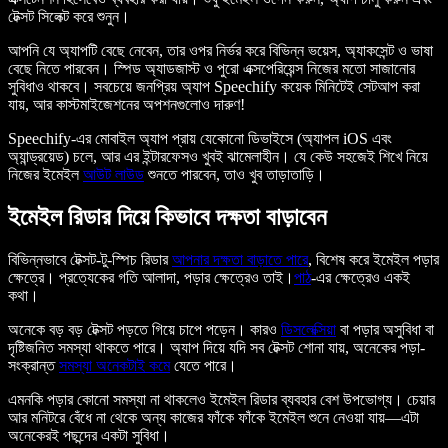
টেক্সট সিলেক্ট করে শুনুন।
আপনি যে অ্যাপটি বেছে নেবেন, তার ওপর নির্ভর করে বিভিন্ন ভয়েস, অ্যাকসেন্ট ও ভাষা
বেছে নিতে পারবেন। স্পিড অ্যাডজাস্ট ও পুরো এক্সপেরিয়েন্স নিজের মতো সাজানোর
সুবিধাও থাকবে। সবচেয়ে জনপ্রিয় অ্যাপ Speechify কয়েক মিনিটেই সেটআপ করা
যায়, আর কাস্টমাইজেশনের অপশনগুলোও দারুণ!
Speechify-এর মোবাইল অ্যাপ প্রায় যেকোনো ডিভাইসে (অ্যাপল iOS এবং
অ্যান্ড্রয়েড) চলে, আর এর ইন্টারফেসও খুবই ঝামেলাহীন। যে কেউ সহজেই শিখে নিয়ে
নিজের ইমেইল
আউট লাউড
শুনতে পারবেন, তাও খুব তাড়াতাড়ি।
ইমেইল রিডার দিয়ে কিভাবে দক্ষতা বাড়াবেন
বিভিন্নভাবে টেক্সট-টু-স্পিচ রিডার
আপনার দক্ষতা বাড়াতে পারে
, বিশেষ করে ইমেইল পড়ার
ক্ষেত্রে। প্রত্যেকের গতি আলাদা, পড়ার ক্ষেত্রেও তাই।
পাঠ
-এর ক্ষেত্রেও একই
কথা।
অনেকে বড় বড় টেক্সট পড়তে গিয়ে চাপে পড়েন। কারও
ডিসলেক্সিয়া
বা পড়ার অসুবিধা বা
দৃষ্টিজনিত সমস্যা থাকতে পারে। অ্যাপ দিয়ে যদি সব টেক্সট শোনা যায়, অনেকের পড়া-
সংক্রান্ত
সমস্যা অনেকটাই কমে
যেতে পারে।
এমনকি পড়ার কোনো সমস্যা না থাকলেও ইমেইল রিডার ব্যবহার বেশ উপভোগ্য। চেয়ার
আর মনিটরে বেঁধে না থেকে অন্য কাজের ফাঁকে ফাঁকে ইমেইল শুনে নেওয়া যায়—এটা
অনেকেরই পছন্দের একটা সুবিধা।