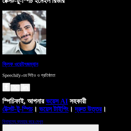
টেক্সট-টু-স্পিচ ইমেইল রিডার
ক্লিফ ওয়েইৎজম্যান
Speechify-এর সিইও ও প্রতিষ্ঠাতা
স্পিচিফাই, আপনার
ভয়েস AI
সহকারী
টেক্সট-টু-স্পিচ
।
ভয়েস টাইপিং
।
দ্রুত উত্তর
।
বিনামূল্যে ব্যবহার করে দেখুন