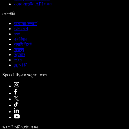
ভয়েস এজেন্টস API ডকস
কোম্পানি
আমাদের সম্পর্কে
যোগাযোগ
ব্লগ
ক্যারিয়ার
অ্যাফিলিয়েট
সাহায্য
স্ট্যাটাস
প্রেস
ব্র্যান্ড কিট
Speechify-কে অনুসরণ করুন
অ্যাপটি ডাউনলোড করুন