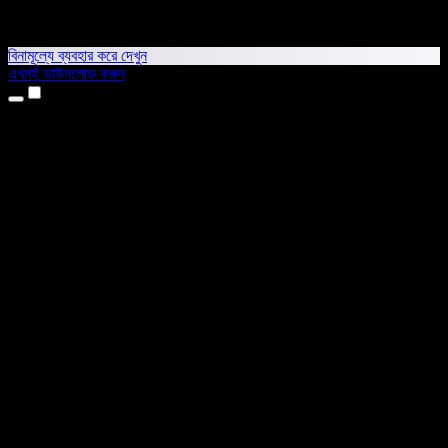
বিনামূল্যে ব্যবহার করে দেখুন
এখনই ডাউনলোড করুন
প্রোডাক্ট
টেক্সট টু স্পিচ
আইফোন ও আইপ্যাড অ্যাপ
অ্যান্ড্রয়েড অ্যাপ
ক্রোম এক্সটেনশন
এজ এক্সটেনশন
ওয়েব অ্যাপ
ম্যাক অ্যাপ
উইন্ডোজ অ্যাপ
এআই ভয়েস জেনারেটর