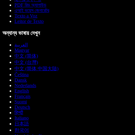
PDF রিড অ্যালাউড
এআই ভয়েস জেনারেটর
Texto a Voz
Leitor de Texto
অন্যান্য ভাষায় দেখুন
العربية
Magyar
中文 (简体)
中文 (台灣)
中文 (简体 中国大陆)
Čeština
Dansk
Nederlands
English
Français
Suomi
Deutsch
हिन्दी
Italiano
日本語
한국어