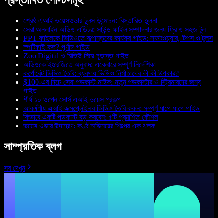
প্রস্তাবিত পোস্টসমূহ
শ্রেষ্ঠ এআই ভয়েসওভার টুলস উন্মোচন: বিস্তারিত তুলনা
সেরা অনলাইন অডিও এডিটর: সাউন্ড ফাইল সম্পাদনার জন্য ফ্রি ও সহজ টুল
PPT ফাইলকে ভিডিওতে রূপান্তরের কার্যকর গাইড: সফটওয়্যার, টিপস ও টুলস
স্পটিফাই কত? পূর্ণাঙ্গ গাইড
Zoo Digital ও রিভিউ নিয়ে চূড়ান্ত গাইড
অডিওকে ইংরেজিতে অনুবাদ: একেবারে সম্পূর্ণ নির্দেশিকা
কর্পোরেট ভিডিও তৈরি: ব্যবসায় ভিডিও নির্মাতাদের কী কী উপকার?
$100-এর নিচে সেরা পডকাস্ট মাইক: নতুন পডকাস্টার ও স্ট্রিমারদের জন্য
গাইড
শীর্ষ ১০ ওপেন সোর্স এআই ভয়েস প্রকল্প
আকর্ষণীয় এআই এক্সপ্লেইনার ভিডিও তৈরি করুন: সম্পূর্ণ ধাপে ধাপে গাইড
কিভাবে একটি পডকাস্ট বড় করবেন: ৫টি প্রমাণিত কৌশল
ভয়েস ওভার উদাহরণ: কণ্ঠ অভিনয়ের শিল্পের এক ঝলক
সাম্প্রতিক ব্লগ
সব দেখুন