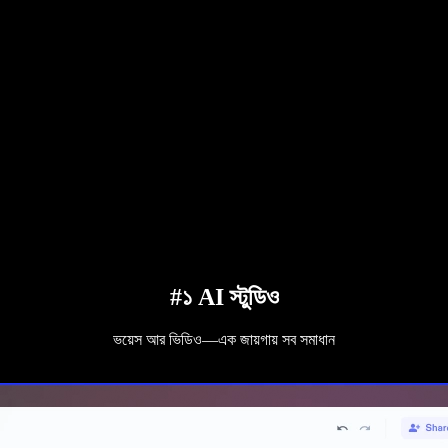
#১ AI স্টুডিও
ভয়েস আর ভিডিও—এক জায়গায় সব সমাধান