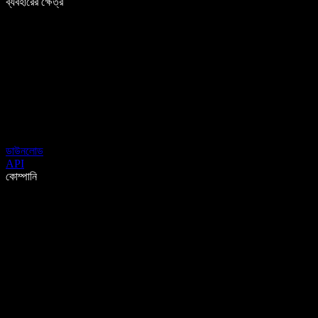
ব্যবহারের ক্ষেত্র
ডাউনলোড
API
কোম্পানি