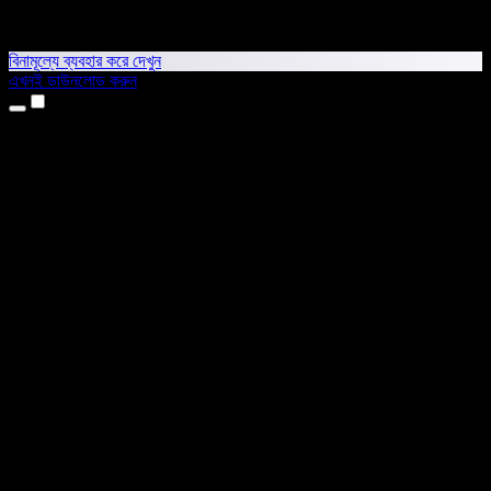
বিনামূল্যে ব্যবহার করে দেখুন
এখনই ডাউনলোড করুন
প্রোডাক্ট
টেক্সট টু স্পিচ
আইফোন ও আইপ্যাড অ্যাপ
অ্যান্ড্রয়েড অ্যাপ
ক্রোম এক্সটেনশন
এজ এক্সটেনশন
ওয়েব অ্যাপ
ম্যাক অ্যাপ
উইন্ডোজ অ্যাপ
এআই ভয়েস জেনারেটর