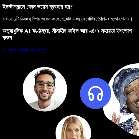
ইনস্টাগ্রামে কোন ভয়েস ব্যবহার হয়?
এখানে দুটি টেক্সট টু স্পিচ ভয়েস আছে, দুটোই একটু রোবোটিক, Siri–র মতো শোনায়।
অত্যাধুনিক AI কণ্ঠস্বর, সীমাহীন ফাইল আর ২৪/৭ সহায়তা উপভোগ
করুন
বিনামূল্যে ব্যবহার করে দেখুন