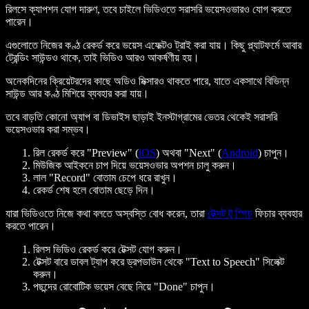
রিলসে ক্যাপশন যোগ দারুণ, তবে চাইলে ভিডিওতে সরাসরি ভয়েসওভারও যোগ করতে
পারেন।
এগুলোতে নিজের কণ্ঠ রেকর্ড করে ভয়েস এফেক্টও ট্রাই করা যায়। কিছু প্ল্যাটফর্মে আবার
ট্রেন্ডিং সাউন্ডও থাকে, তাই ভিডিও আরও আকর্ষণীয় হয়।
অনেকদিনের ক্রিয়েটরদের কাছে অডিও মিক্সারও থাকতে পারে, যাতে একসাথে বিভিন্ন
সাউন্ড আর কণ্ঠ মিশিয়ে ব্যবহার করা যায়।
তবে বাড়তি কোনো অ্যাপ বা ডিভাইস ছাড়াই ইনস্টাগ্রামের ভেতর থেকেই সরাসরি
ভয়েসওভার করা সম্ভব।
রিল রেকর্ড করে "Preview" (
iOS
) অথবা "Next" (
Android
) চাপুন।
মিউজিক আইকনে চাপ দিয়ে ভয়েসওভার অপশন চালু করুন।
লাল "Record" বোতাম চেপে ধরে রাখুন।
রেকর্ড শেষ হলে বোতাম ছেড়ে দিন।
যারা ভিডিওতে নিজে কথা বলতে অস্বস্তি বোধ করেন, তারা
টেক্সট টু স্পিচ
ফিচার ব্যবহার
করতে পারেন।
রিলস ভিডিও রেকর্ড করে টেক্সট যোগ করুন।
টেক্সট বারে ডাবল ট্যাপ করে ড্রপডাউন থেকে "Text to Speech" সিলেক্ট
করুন।
পছন্দের রোবোটিক ভয়েস বেছে নিয়ে "Done" চাপুন।