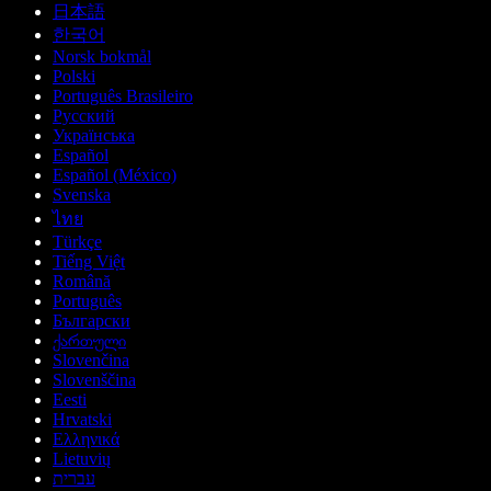
日本語
한국어
Norsk bokmål
Polski
Português Brasileiro
Русский
Українська
Español
Español (México)
Svenska
ไทย
Türkçe
Tiếng Việt
Română
Português
Български
ქართული
Slovenčina
Slovenščina
Eesti
Hrvatski
Ελληνικά
Lietuvių
עברית