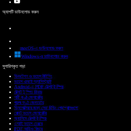
অ্যাপটি ডাউনলোড করুন
macOS-এ ডাউনলোড করুন
Windows-এ ডাউনলোড করুন
সুপারিশকৃত পড়া
ডিকটেশন ও ভয়েস টাইপিং
ভয়েস এআই অ্যাসিস্ট্যান্ট
Android-এ PDF টেক্সট টু স্পিচ
টেক্সট টু স্পিচ রিডার
নারী কণ্ঠ জেনারেটর
পুরুষ কণ্ঠ জেনারেটর
ডিসলেক্সিয়ার জন্য সেরা রিডিং প্রোগ্রামগুলো
রোবট ভয়েস জেনারেটর
অ্যানিমে টেক্সট টু স্পিচ
এআই ভয়েস চেঞ্জার
PDF অডিও রিডার