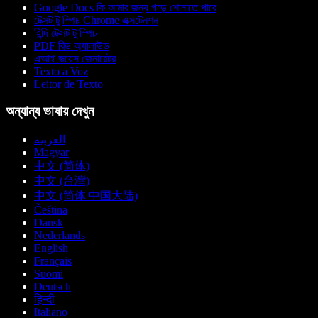
Google Docs কি আমার জন্য পড়ে শোনাতে পারে
টেক্সট টু স্পিচ Chrome এক্সটেনশন
হিন্দি টেক্সট টু স্পিচ
PDF রিড অ্যালাউড
এআই ভয়েস জেনারেটর
Texto a Voz
Leitor de Texto
অন্যান্য ভাষায় দেখুন
العربية
Magyar
中文 (简体)
中文 (台灣)
中文 (简体 中国大陆)
Čeština
Dansk
Nederlands
English
Français
Suomi
Deutsch
हिन्दी
Italiano