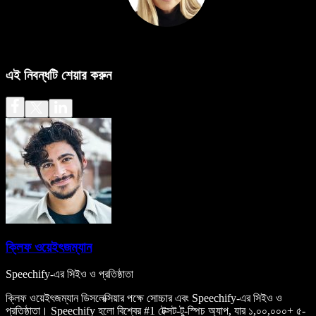
এই নিবন্ধটি শেয়ার করুন
ক্লিফ ওয়েইৎজম্যান
Speechify-এর সিইও ও প্রতিষ্ঠাতা
ক্লিফ ওয়েইৎজম্যান ডিসলেক্সিয়ার পক্ষে সোচ্চার এবং Speechify-এর সিইও ও
প্রতিষ্ঠাতা। Speechify হলো বিশ্বের #1 টেক্সট-টু-স্পিচ অ্যাপ, যার ১,০০,০০০+ ৫-