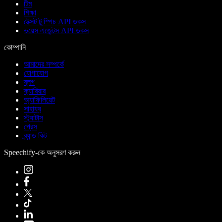
টিম
শিক্ষা
টেক্সট টু স্পিচ API ডকস
ভয়েস এজেন্টস API ডকস
কোম্পানি
আমাদের সম্পর্কে
যোগাযোগ
ব্লগ
ক্যারিয়ার
অ্যাফিলিয়েট
সাহায্য
স্ট্যাটাস
প্রেস
ব্র্যান্ড কিট
Speechify-কে অনুসরণ করুন