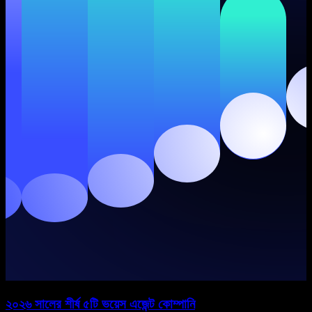
২০২৬ সালের শীর্ষ ৫টি ভয়েস এজেন্ট কোম্পানি