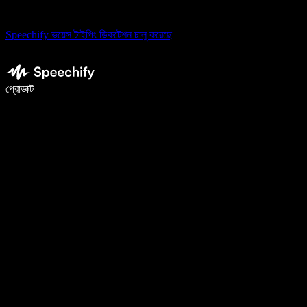
Speechify ভয়েস টাইপিং ডিকটেশন চালু করেছে
ভয়েস টাইপিং দিয়ে ৫ গুণ দ্রুত লিখুন
প্রোডাক্ট
আরও জানুন