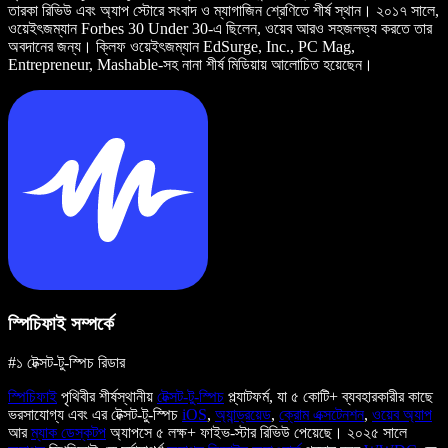
তারকা রিভিউ এবং অ্যাপ স্টোরে সংবাদ ও ম্যাগাজিন শ্রেণিতে শীর্ষ স্থান। ২০১৭ সালে,
ওয়েইৎজম্যান Forbes 30 Under 30-এ ছিলেন, ওয়েব আরও সহজলভ্য করতে তার
অবদানের জন্য। ক্লিফ ওয়েইৎজম্যান EdSurge, Inc., PC Mag,
Entrepreneur, Mashable-সহ নানা শীর্ষ মিডিয়ায় আলোচিত হয়েছেন।
স্পিচিফাই সম্পর্কে
#১ টেক্সট-টু-স্পিচ রিডার
স্পিচিফাই
পৃথিবীর শীর্ষস্থানীয়
টেক্সট-টু-স্পিচ
প্ল্যাটফর্ম, যা ৫ কোটি+ ব্যবহারকারীর কাছে
ভরসাযোগ্য এবং এর টেক্সট-টু-স্পিচ
iOS
,
অ্যান্ড্রয়েড
,
ক্রোম এক্সটেনশন
,
ওয়েব অ্যাপ
আর
ম্যাক ডেস্কটপ
অ্যাপসে ৫ লক্ষ+ ফাইভ-স্টার রিভিউ পেয়েছে। ২০২৫ সালে