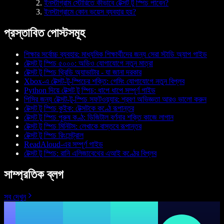
ইনস্টাগ্রাম স্টোরিতে কীভাবে টেক্সট টু স্পিচ পাবেন?
ইনস্টাগ্রামে কোন ভয়েস ব্যবহার হয়?
প্রস্তাবিত পোস্টসমূহ
শিক্ষার সর্বোচ্চ ব্যবহার: মাধ্যমিক শিক্ষার্থীদের জন্য সেরা স্টাডি অ্যাপ গাইড
টেক্সট টু স্পিচ ৫০০০: অডিও যোগাযোগে নতুন মাত্রা
টেক্সট টু স্পিচ থ্রিডি অ্যাভাটার - যা জানা দরকার
Xbox-এ টেক্সট-টু-স্পিচের শক্তি: গেমিং যোগাযোগে নতুন বিপ্লব
Python দিয়ে টেক্সট টু স্পিচ: ধাপে ধাপে সম্পূর্ণ গাইড
পিসির জন্য টেক্সট-টু-স্পিচ সফটওয়্যার: শ্রবণ অভিজ্ঞতা আরও ভালো করুন
টেক্সট টু স্পিচ কুইক: টেক্সটকে কণ্ঠে রূপান্তর
টেক্সট টু স্পিচ পুরুষ কণ্ঠ: ডিজিটাল বর্ণনার শক্তি কাজে লাগান
টেক্সট টু স্পিচ মিনিটস: লেখাকে বাস্তবে রূপান্তর
টেক্সট টু স্পিচ রিংসেন্ট্রাল
ReadAloud-এর সম্পূর্ণ গাইড
টেক্সট টু স্পিচ: রানি এলিজাবেথের এআই কণ্ঠের বিপ্লব
সাম্প্রতিক ব্লগ
সব দেখুন