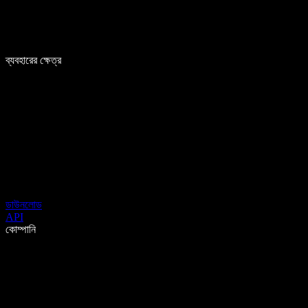
ব্যবহারের ক্ষেত্র
ডাউনলোড
API
কোম্পানি