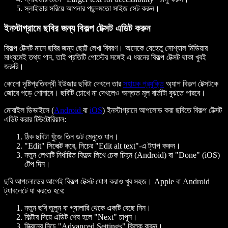
স্লাইডার সরিয়ে আপনার পছন্দমতো সাইজ সেট করুন।
ইনস্টাগ্রামে ছবির জন্য বিকল্প টেক্সট এডিট করুন
বিকল্প টেক্সট মানে ছবির জন্য ছোট্ট লেখা বিবরণ। অনেকে যেহেতু সোশ্যাল মিডিয়ার
মাধ্যমেই তথ্য পান, তাই প্রতিটি পোস্টের সঙ্গেই এ ধরনের বিকল্প টেক্সট থাকা খুবই
জরুরি।
কোনো দৃষ্টিপ্রতিবন্ধী ইউজার ছবিটা দেখলে তার
সহায়ক প্রযুক্তি
অ্যাপ বিকল্প টেক্সটকে
জোরে পড়ে শোনাবে। ছবিটি চোখে না দেখলেও অন্তত মূল বার্তাটা বুঝতে পারবে।
মোবাইল ডিভাইসে (
Android
বা
iOS
) ইনস্টাগ্রামে আপলোড করা ছবিতে বিকল্প টেক্সট
এডিট করার টিউটোরিয়াল:
ঠিক ছবিটা খুঁজে তিন ডট মেনুতে যান।
"Edit" সিলেক্ট করে, নিচের "Edit alt text"-এ ট্যাপ করুন।
নতুন লেখাটি নির্ধারিত ফিল্ডে লিখে চেক চিহ্ন (Android) বা "Done" (iOS)
টেপ দিন।
ছবি আপলোডের আগেই বিকল্প টেক্সট যোগ করাও খুব সহজ। Apple বা Android
ট্যাবলেটে যা করতে হবে:
নতুন ছবি তুলুন বা গ্যালারি থেকে একটি বেছে নিন।
ফিল্টার দিয়ে এডিট শেষ হলে "Next" চাপুন।
স্ক্রিনের নিচে "Advanced Settings" ক্লিক করুন।