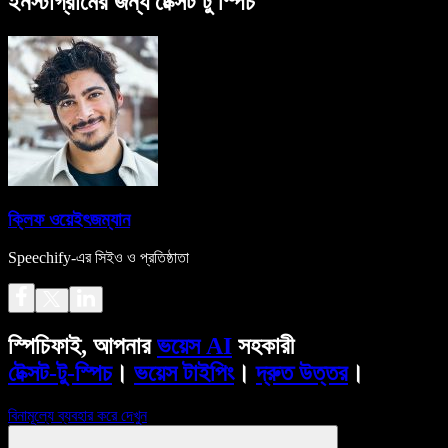
ইনস্টাগ্রামের জন্য টেক্সট টু স্পিচ
ক্লিফ ওয়েইৎজম্যান
Speechify-এর সিইও ও প্রতিষ্ঠাতা
স্পিচিফাই, আপনার
ভয়েস AI
সহকারী
টেক্সট-টু-স্পিচ
।
ভয়েস টাইপিং
।
দ্রুত উত্তর
।
বিনামূল্যে ব্যবহার করে দেখুন