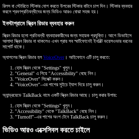
রিলস বা স্টোরিতে স্টিকার যোগ করতে উপরের স্টিকার বাটনে চাপ দিন। স্টিকার ব্যবহার
করলে শ্রবণপ্রতিবন্ধীদের জন্য ভিডিও আরও বোঝা সহজ হয়।
ইনস্টাগ্রামে স্ক্রিন রিডার ব্যবহার করুন
স্ক্রিন রিডার হলো প্রতিবন্ধী ব্যবহারকারীদের জন্য সহায়ক প্রযুক্তি। আগে ডিভাইসে
আলাদা স্ক্রিন রিডার না থাকলেও এখন প্রায় সব স্মার্টফোনেই ইনবিল্ট ভয়েসওভার ধরনের
সাপোর্ট থাকে।
অ্যাপলের স্ক্রিন রিডার হল
VoiceOver
। আইফোনে এটি চালু করতে:
হোম স্ক্রিন থেকে "Settings" খুলুন।
"General" এ গিয়ে "Accessibility" বেছে নিন।
"VoiceOver" সিলেক্ট করুন।
"VoiceOver"–এর পাশের সুইচে ট্যাপ দিয়ে চালু করুন।
অ্যান্ড্রয়েডে TalkBack নামে একটি স্ক্রিন রিডার আছে। চালু করার উপায়:
হোম স্ক্রিন থেকে "Settings" খুলুন।
"Accessibility" থেকে "TalkBack" বেছে নিন।
"Turnoff"–এর পাশের অংশ টেনে TalkBack চালু করুন।
ভিডিও আরও এক্সেসিবল করতে চাইলে