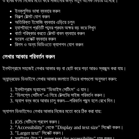
ও ছবির বর্ণনা নিজের মতো করে সাজানোর জন্য নতুন অনেক ফিচার এসেছে।
ইনক্লুসিভ ভাষা ব্যবহার করুন
বিকল্প টেক্সট যোগ করুন
অতিরিক্ত ইমোজি ব্যবহার এড়িয়ে চলুন
হ্যাশট্যাগে প্রতিটি শব্দের প্রথম অক্ষর বড় করে লিখুন
বার্তা পরিষ্কার করতে টেক্সট বাবল ব্যবহার করুন
ভয়েস এফেক্ট ব্যবহার করুন
রিলস ও অন্য ভিডিওতে ক্যাপশন যোগ করুন
লেখার আকার পরিবর্তন করুন
ইনস্টাগ্রামে সহজেই লেখার আকার বড় বা ছোট করে পড়া আরও স্বচ্ছন্দ করা যায়।
অ্যান্ড্রয়েড ডিভাইসে লেখার আকার বদলাতে নিচের ধাপগুলো অনুসরণ করুন:
ইনস্টাগ্রাম অ্যাপের "ডিভাইস সেটিংস" এ যান।
"ডিসপ্লে সেটিংস"-এ গিয়ে টেক্সটের সাইজ পরিবর্তন করুন।
অ্যাপ বন্ধ করে আবার চালু করুন—পরিবর্তন পছন্দ হলে রেখে দিন।
অ্যাপল ডিভাইসেও লেখার আকার নিজের মতো করে ঠিক করা যায়:
iOS সেটিংসে প্রবেশ করুন।
"Accessibility" থেকে "Display and text size" সিলেক্ট করুন।
"Larger text" সিলেক্ট করুন।
স্লাইডার টেনে "Larger text for accessibility" চালু করুন।