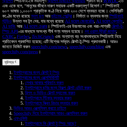
অ্যাপল
স্পিচিফাই-কে মর্যাদাপূর্ণ
অ্যাপল ডিজাইন অ্যাওয়ার্ড
প্রদান করে
WWDC
-তে
এবং একে বলে, “মানুষের জীবনে দারুণ সহায়ক একটি গুরুত্বপূর্ণ রিসোর্স।” স্পিচিফাই
৬০+ ভাষায় ১,০০০+ প্রাকৃতিক কণ্ঠ নিয়ে প্রায় ২০০ দেশে ব্যবহৃত হচ্ছে। সেলিব্রিটি
কণ্ঠের মধ্যে রয়েছে
স্নুপ ডগ
আর
গুইনেথ পেল্ট্রো
। নির্মাতা ও ব্যবসার জন্য
স্পিচিফাই
স্টুডিও
উন্নত সব টুল দেয়, যার মধ্যে রয়েছে
AI ভয়েস জেনারেটর
,
AI ভয়েস ক্লোনিং
,
AI ডাবিং
আর
AI ভয়েস চেঞ্জার
। স্পিচিফাই-এর উচ্চমানের এবং খরচ-সাশ্রয়ী
টেক্সট-টু-
স্পিচ API
-এর মাধ্যমে অসংখ্য শীর্ষ পণ্য সম্ভব হয়েছে।
দ্য ওয়াল স্ট্রিট জার্নাল
,
CNBC
,
Forbes
,
TechCrunch
এবং অন্যান্য বড় সংবাদমাধ্যমে স্পিচিফাই নিয়ে
প্রতিবেদন প্রকাশিত হয়েছে; এটি বিশ্বের সর্ববৃহৎ টেক্সট-টু-স্পিচ প্রদানকারী। আরও
জানতে ভিজিট করুন
speechify.com/news
,
speechify.com/blog
এবং
speechify.com/press
।
সূচিপত্র
ইনস্টাগ্রামের জন্য টেক্সট টু স্পিচ
ইনস্টাগ্রামের জন্য এক্সেসিবিলিটি
লেখার আকার পরিবর্তন করুন
ইনস্টাগ্রামে ছবির জন্য বিকল্প টেক্সট এডিট করুন
রিলস ও ভিডিও টেক্সট ম্যানেজ করুন
ইনস্টাগ্রামে স্টিকার ব্যবহার করুন
ইনস্টাগ্রামে স্ক্রিন রিডার ব্যবহার করুন
ভিডিও আরও এক্সেসিবল করতে চাইলে
Speechify দিয়ে ইনস্টাগ্রাম আরও এক্সেসিবল করুন
এফএকিউ
ইনস্টাগ্রামে কি টেক্সট টু স্পিচ আছে?