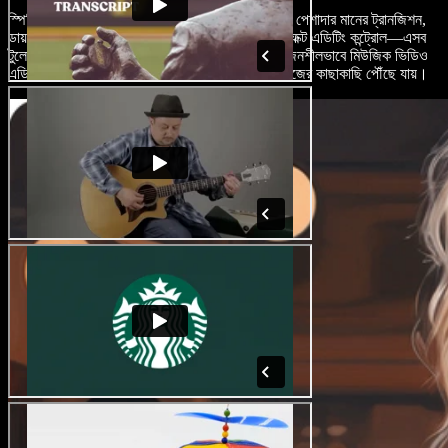
স্পিচিফাই স্টুডিও এআই এডিটিং ফিচারসমূহ প্রদান করে। পেশাদার মানের ট্রানজিশন,
ডায়নামিক ভিজ্যুয়াল ইফেক্ট, উন্নত অডিও আর সাউন্ড ইফেক্ট এডিটিং কন্ট্রোল—এসব
টুলের মাধ্যমে সঙ্গীতশিল্পী ও নির্মাতারা অত্যন্ত নিখুঁত ও সৃজনশীলভাবে মিউজিক ভিডিও
এডিট করতে পারেন, যার মান অনেক অভিজ্ঞ পেশাদারের কাজের কাছাকাছি পৌঁছে যায়।