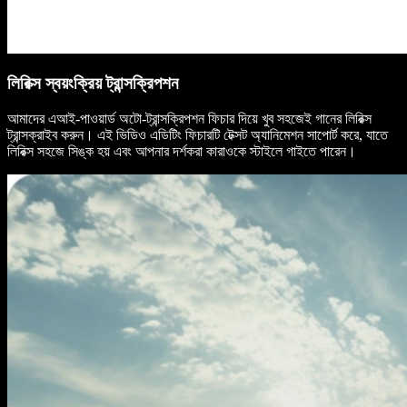
লিরিক্স স্বয়ংক্রিয় ট্রান্সক্রিপশন
আমাদের এআই-পাওয়ার্ড অটো-ট্রান্সক্রিপশন ফিচার দিয়ে খুব সহজেই গানের লিরিক্স
ট্রান্সক্রাইব করুন। এই ভিডিও এডিটিং ফিচারটি টেক্সট অ্যানিমেশন সাপোর্ট করে, যাতে
লিরিক্স সহজে সিঙ্ক হয় এবং আপনার দর্শকরা কারাওকে স্টাইলে গাইতে পারেন।