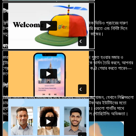
টিজার মিউজিক ভিডিও
শিল্পীদের জন্য, টিজার মিউজিক ভিডিও আসন্ন পূর্ণাঙ্গ মিউজিক ভিডিও প্রচারের দারুণ
উপায়। এগুলো ভক্তদের মধ্যে আগ্রহ আর উত্তেজনা তৈরি করতে এবং নির্দিষ্ট দিনে
নতুন মিউজিক ভিডিওর রিলিজ ঘিরে হাইপ বাড়াতে অত্যন্ত কাজের।
কারাওকে ভিডিও
কারাওকে ভিডিও সংগীতপ্রেমীদের আপনার মিউজিকের সাথে যুক্ত হওয়ার মজার ও
ইন্টারেক্টিভ একটা উপায়। গানগুলোর স্লো লিরিক্সসহ কারাওকে ভার্সন তৈরি করলে, আপনার
শ্রোতারা গেয়ে উঠতে পারেন এবং সোশ্যাল মিডিয়ায় তাদের কণ্ঠ শেয়ার করতে পারেন—
ফলে তৈরি হয় এক ধরনের কমিউনিটির অনুভূতি।
লিরিক ভিডিও
লিরিক ভিডিও আপনার মিউজিকের সাথে চমৎকার ভিজ্যুয়াল সংযোজন, যেখানে লিরিক্সগুলো
ডায়নামিক ও সৃজনশীলভাবে তুলে ধরা হয়। ইন্সটাগ্রাম, টিকটক আর ইউটিউবের মতো
প্ল্যাটফর্মে শ্রোতাদের টেনে রাখতে এগুলো দুর্দান্ত কাজ করে। এগুলো গানটির সাথে
সংযোগ আরও গভীর করে, আর দেয় এক অসাধারণ ভিজ্যুয়াল স্টোরিটেলিং অভিজ্ঞতা।