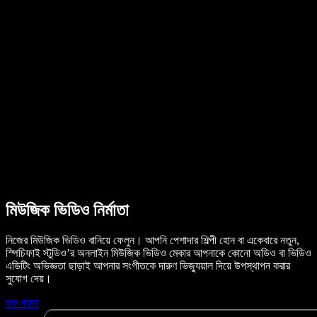
ব্যবহারকারীদের গল্প
গুগল ডক্স পড়ে শোনান
B2B কেস স্টাডি
এআই ভয়েস চেঞ্জার
রিভিউ
যেসব অ্যাপ টেক্সট পড়ে শোনায়
প্রেস
আমাকে পড়ে শোনান
টেক্সট টু স্পিচ রিডার
এন্টারপ্রাইজ
বিক্রয় দলের সঙ্গে কথা বলুন
এন্টারপ্রাইজ ও EDU-এর জন্য স্পিচিফাই
অ্যাক্সেস টু ওয়ার্কের জন্য স্পিচিফাই
DSA-এর জন্য স্পিচিফাই
SIMBA ভয়েস এজেন্ট
ডেভেলপারদের জন্য স্পিচিফাই
মিউজিক ভিডিও নির্মাতা
নিজের মিউজিক ভিডিও বানিয়ে ফেলুন। আপনি পেশাদার শিল্পী হোন বা একেবারে নতুন,
স্পিচিফাই স্টুডিও’র অনলাইন মিউজিক ভিডিও মেকার আপনাকে কোনো অডিও বা ভিডিও
এডিটিং অভিজ্ঞতা ছাড়াই আপনার সংগীতকে দারুণ ভিজ্যুয়াল দিয়ে উপস্থাপন করার
সুযোগ দেয়।
শুরু করুন