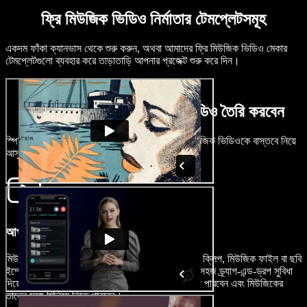
ফ্রি মিউজিক ভিডিও নির্মাতার টেমপ্লেটসমূহ
একদম ফাঁকা ক্যানভাস থেকে শুরু করুন, অথবা আমাদের ফ্রি মিউজিক ভিডিও মেকার
টেমপ্লেটগুলো ব্যবহার করে তাড়াতাড়ি আপনার প্রজেক্ট শুরু করে দিন।
কিছু মিনিটেই কিভাবে মিউজিক ভিডিও তৈরি করবেন
স্পিচিফাই স্টুডিও দিয়ে চোখের পলকে আপনার কল্পনার মিউজিক ভিডিওকে বাস্তবে নিয়ে
আসুন।
আপনার ভিডিও ইম্পোর্ট করুন
মিউজিক ভিডিও বানানোর কাজ শুরু করতে, আপনার ভিডিও ক্লিপ, মিউজিক ফাইল বা ছবি
ইম্পোর্ট করুন 'Images/Videos' অপশনে ক্লিক করে। সহজ ড্র্যাগ-এন্ড-ড্রপ সুবিধা
দিয়ে আপনি খুব ঝটপট আপনার ভিজ্যুয়ালগুলো গুছিয়ে নিতে পারবেন এবং মিউজিকের
তালের সঙ্গে মিলিয়ে নিতে পারবেন।