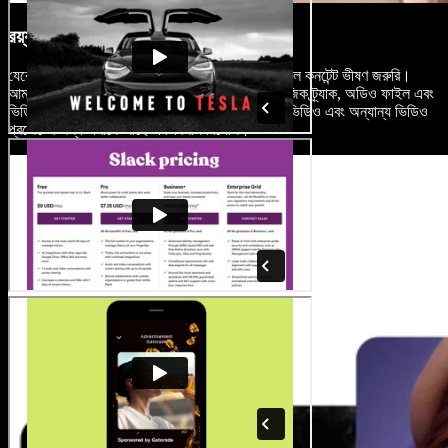
রয়্যালটি-ফ্রি মিডিয়া লাইব্রেরি
যেকোনো সফল মিউজিক ভিডিওর জন্য উচ্চমানের ভিজ্যুয়াল কনটেন্ট ভীষণ জরুরি।
আমাদের স্টক ফুটেজ লাইব্রেরিতে হাজার হাজার ছবি, মিউজিক ট্র্যাক, অডিও ফাইল এবং
ভিডিও ক্লিপ রয়েছে—ব্যক্তিগত বা বাণিজ্যিক মিউজিক ভিডিও এবং অন্যান্য ভিডিও
প্রজেক্টের জন্য এখানে আছে এক বিশাল রিসোর্স।