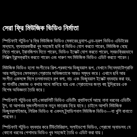
সেরা ফ্রি মিউজিক ভিডিও নির্মাতা
স্পিচিফাই স্টুডিও’র ফ্রি মিউজিক ভিডিও মেকারের ড্র্যাগ-এন্ড-ড্রপ ভিডিও এডিটরের
মাধ্যমে, ব্যবহারকারীরা খুব সহজেই ছবি বা ভিডিও যোগ করতে পারেন, মিউজিক বেছে
নিতে পারেন, ট্রানজিশন দিতে পারেন, ভিডিও ইফেক্ট যোগ করতে পারেন, স্বয়ংক্রিয়ভাবে
লিরিক্স ট্রান্সক্রাইব করতে পারেন এবং দারুণ সব মিউজিক ভিডিও এডিট করতে পারেন।
মিউজিক ভিডিও হলো সংগীতের শিল্প-প্রকাশের ভিজ্যুয়াল রূপ, যেখানে সিনেম্যাটোগ্রাফি
আর সাউন্ডের মেলবন্ধন শ্রোতার অভিজ্ঞতাকে আরও সমৃদ্ধ করে। এখানে ছবি আর
সংগীত একসঙ্গে মিলে চলমানভাবে গল্প বলা, নাচ এবং ভিজ্যুয়াল ইফেক্ট ব্যবহার করা হয়,
যা গানটির মেজাজ ও কথার সাথে মানিয়ে যায় এবং শ্রোতাদের জন্য বহু ইন্দ্রিয়ের এক
বিশেষ অভিজ্ঞতা তৈরি করে।
স্পিচিফাই স্টুডিওর হাই-কোয়ালিটি ভিডিও এডিটিং প্ল্যাটফর্মে আছে নানা ধরনের এডিটিং
টুল, যা আপনার সৃজনশীলতাকে নতুন মাত্রায় নিয়ে যাবে। চাইলে আপনি মিউজিক
ভিজ্যুয়ালাইজার, লিরিক ভিডিও বা একদম ট্র্যাডিশনাল মিউজিক ভিডিও—যা খুশি বানাতে
পারবেন।
স্পিচিফাই স্টুডিও ব্যবহার করে টিউটোরিয়াল, স্লাইডশো ভিডিও, প্রোমো অ্যাডসহ যে
কোনো ধরনের পেশাদার ভিডিও খুব সহজেই তৈরি ও এডিট করা যায়।