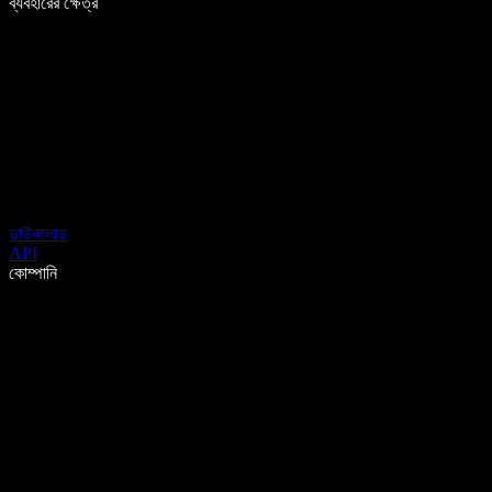
ব্যবহারের ক্ষেত্র
ডাউনলোড
API
কোম্পানি