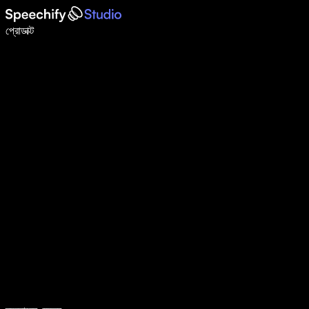
ভয়েস টাইপিং দিয়ে ৫ গুণ দ্রুত লিখুন
প্রোডাক্ট
আরও জানুন