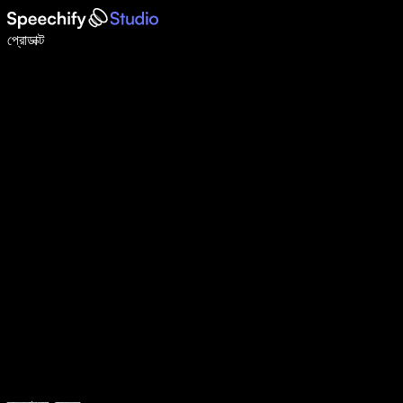
ভয়েস টাইপিং দিয়ে ৫ গুণ দ্রুত লিখুন
প্রোডাক্ট
আরও জানুন