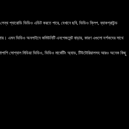
েন্থ প্যারোডি ভিডিও এডিট করতে পারে, যেখানে ছবি, ভিডিও ক্লিপ, ব্যাকগ্রাউন্ড
র উপায়। এমন ভিডিও অনলাইনে কমিউনিটি এনগেজমেন্ট বাড়ায়, কারণ এগুলো দর্শকদের সাথে
শাপাশি সোশ্যাল মিডিয়া ভিডিও, ভিডিও মার্কেটিং অ্যাড, টিউটোরিয়ালসহ আরও অনেক কিছু