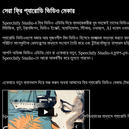
সেরা ফ্রি প্যারোডি ভিডিও মেকার
Speechify Studio-র ফ্রি ভিডিও এডিটর দিয়ে ব্যবহারকারীরা খুব সহজেই তাদের ভিডিওতে
মিউজিক, ফন্ট, ট্রানজিশন, ভিডিও ইফেক্ট, অ্যানিমেশন, স্টিকার, ওভারলে, AI ভয়েস 
প্যারোডি ভিডিওগুলো মজার আর সৃজনশীল মিম ভিডিও হিসেবে ব্যঙ্গাত্মক মন্তব্য করতে ব্যব
পরিচিত সাংস্কৃতিক রেফারেন্সের মাধ্যমে সংযোগ তৈরি করে এবং ইন্টারনেটজুড়ে হাস্যরস ছড়
আপনি অভিজ্ঞ ভিডিও এডিটর হোন বা একেবারে নতুন, Speechify Studio-র ড্র্যাগ-এন্ড-ড্
Speechify Studio-তে আরো আকর্ষণীয় করে তুলতে পারবেন।
একেবারে নতুন ক্যানভাস দিয়ে শুরু করুন অথবা আমাদের ফ্রি প্যারোডি ভিডিও মেকার টেম
Speechify Studio-র সহজ অনলাইন ভিডিও এডিটিং সফটওয়্যারের মাধ্যমে প্যারোডি