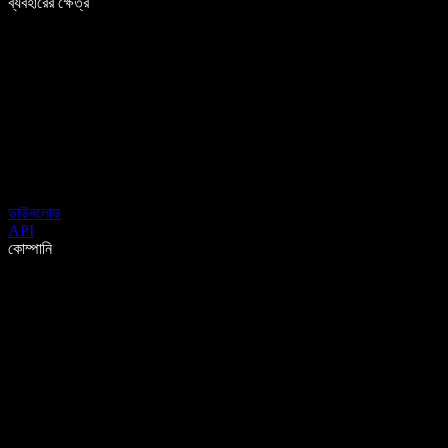
ব্যবহারের ক্ষেত্র
ডাউনলোড
API
কোম্পানি