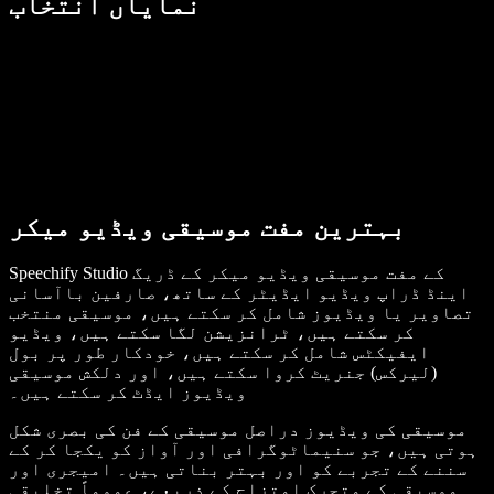
نمایاں انتخاب
بہترین مفت موسیقی ویڈیو میکر
Speechify Studio کے مفت موسیقی ویڈیو میکر کے ڈریگ
اینڈ ڈراپ ویڈیو ایڈیٹر کے ساتھ، صارفین باآسانی
تصاویر یا ویڈیوز شامل کر سکتے ہیں، موسیقی منتخب
کر سکتے ہیں، ٹرانزیشن لگا سکتے ہیں، ویڈیو
ایفیکٹس شامل کر سکتے ہیں، خودکار طور پر بول
(لیرکس) جنریٹ کروا سکتے ہیں، اور دلکش موسیقی
ویڈیوز ایڈٹ کر سکتے ہیں۔
موسیقی کی ویڈیوز دراصل موسیقی کے فن کی بصری شکل
ہوتی ہیں، جو سنیماٹوگرافی اور آواز کو یکجا کر کے
سننے کے تجربے کو اور بہتر بناتی ہیں۔ امیجری اور
موسیقی کے متحرک امتزاج کے ذریعے، عموماً تخلیقی