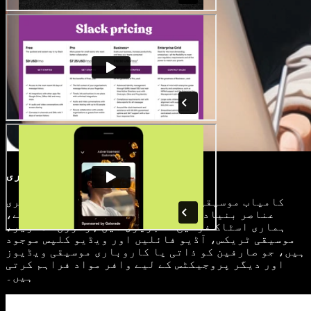
رائلٹی فری میڈیا لائبریری
کامیاب موسیقی ویڈیو کے لیے اعلی معیار کے بصری
عناصر بنیادی اہمیت رکھتے ہیں۔ خوش قسمتی سے،
ہماری اسٹاک فوٹیج لائبریری میں ہزاروں تصاویر،
موسیقی ٹریکس، آڈیو فائلیں اور ویڈیو کلپس موجود
ہیں، جو صارفین کو ذاتی یا کاروباری موسیقی ویڈیوز
اور دیگر پروجیکٹس کے لیے وافر مواد فراہم کرتی
ہیں۔