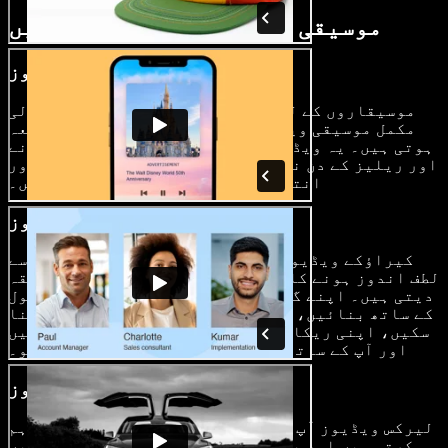
موسیقی ویڈیوز کب استعمال کریں
ٹیزر موسیقی ویڈیوز
موسیقاروں کے لیے، ٹیزر موسیقی ویڈیوز آنے والی
مکمل موسیقی ویڈیوز کی پروموشن کا بہترین ذریعہ
ہوتی ہیں۔ یہ ویڈیوز شائقین میں جوش و خروش بڑھانے
اور ریلیز کے دن نئی موسیقی ویڈیوز کے لیے تجسس اور
انتظار پیدا کرنے کے لیے ناگزیر ہیں۔
کیراؤکے ویڈیوز
کیراؤکے ویڈیوز آپ کے مداحوں کو آپ کی موسیقی سے
لطف اندوز ہونے کا ایک تفریحی اور انٹرایکٹو طریقہ
دیتی ہیں۔ اپنے گانوں کے کیراؤکے ورژن ہم آہنگ بول
کے ساتھ بنائیں، تاکہ آپ کے شائقین بے جھجھک گنگنا
سکیں، اپنی ریکارڈنگز سوشل میڈیا پر شیئر کر سکیں
اور آپ کے ساتھ جڑے ہونے کا احساس مزید گہرا ہو۔
بول کی ویڈیوز (Lyric Videos)
لیرکس ویڈیوز آپ کی موسیقی کے لیے بصری سنگت فراہم
کرتی ہیں اور بول کو متحرک اور تخلیقی انداز میں