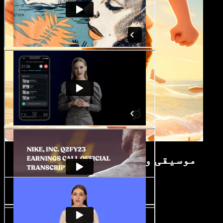
موسیقی ویڈیو میکر ٹیوٹوریل