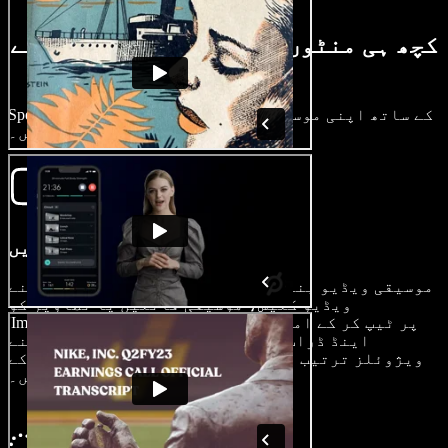
کچھ ہی منٹوں میں موسیقی ویڈیو کیسے
بنائیں
Speechify Studio کے ساتھ اپنی موسیقی ویڈیو کے آئیڈیا
کو فوراً حقیقت میں بدلیں۔
اپنا ویڈیو امپورٹ کریں
موسیقی ویڈیو بنانے کا عمل شروع کرنے کے لیے، اپنے
ویڈیو کلپس، موسیقی فائلیں یا تصاویر کو
'Images/Videos' پر ٹیپ کر کے امپورٹ کریں۔ آسان ڈریگ
اینڈ ڈراپ فنکشن کی مدد سے آپ باآسانی اپنے
ویژوئلز ترتیب دے کر انہیں اپنی موسیقی کے رِدم کے
ساتھ ہم آہنگ کر سکتے ہیں۔