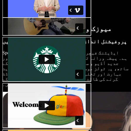
AI میوزک ویڈیو میکر فیچرز
پروفیشنل انداز میں موسیقی ویڈیوز ایڈٹ کریں
Speechify Studio جدید AI ایڈیٹنگ فیچرز فراہم کرتا
ہے۔ پیشہ ورانہ ٹرانزیشنز، متحرک بصری اثرات، اور
جدید آڈیو و ساؤنڈ ایفیکٹس ایڈیٹنگ کنٹرولز کے
ساتھ، یہ ٹولز موسیقاروں اور تخلیق کاروں کو نہایت
مہارت اور تخلیقی انداز میں موسیقی ویڈیوز ایڈٹ
کرنے کی طاقت دیتے ہیں، جو تجربہ کار ماہرین کے
معیار کا مقابلہ کر سکیں۔