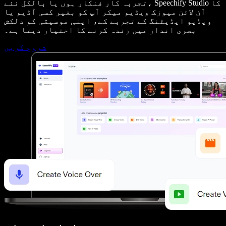
تجربہ کار فنکار ہوں یا بالکل نئے، Speechify Studio کا
آن لائن میوزک ویڈیو میکر آپ کو بغیر کسی آڈیو یا
ویڈیو ایڈیٹنگ کے تجربے کے، اپنی موسیقی کو دلکش
بصری انداز میں زندہ کرنے کا اختیار دیتا ہے۔
شروع کریں