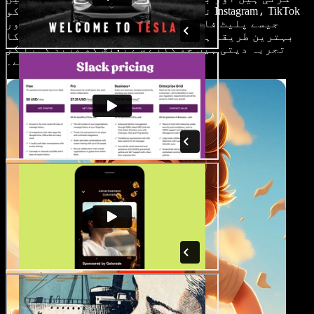
نمایاں کرتی ہیں۔ یہ سننے والوں کو Instagram، TikTok
اور YouTube جیسے پلیٹ فارمز پر انگیج رکھنے کا
بہترین طریقہ ہیں، اور ایسی بصری کہانی سنانے کا
تجربہ دیتی ہیں جو گانے سے تعلق کو مزید گہرا کر
دیتی ہے۔