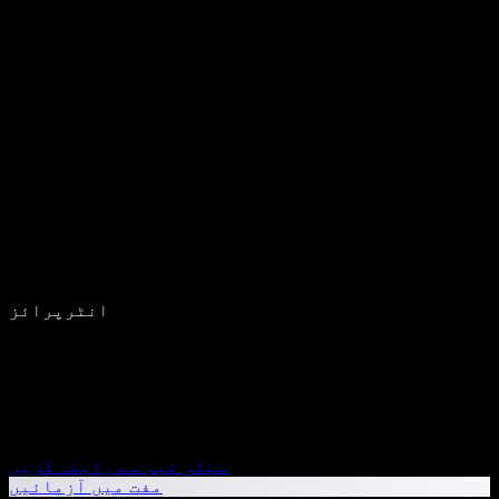
انٹرپرائز
سیلز ٹیم سے رابطہ کریں
مفت میں آزمائیں