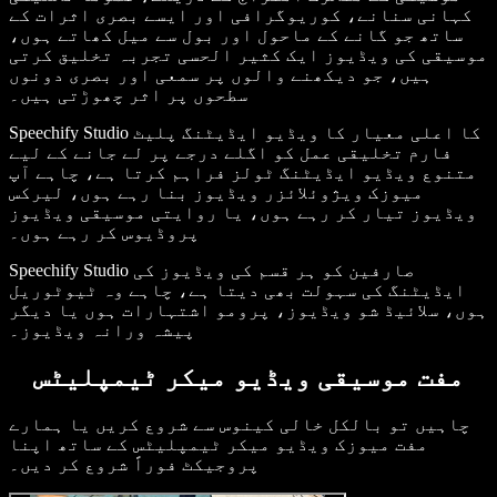
کہانی سنانے، کوریوگرافی اور ایسے بصری اثرات کے
ساتھ جو گانے کے ماحول اور بول سے میل کھاتے ہوں،
موسیقی کی ویڈیوز ایک کثیر الحسی تجربہ تخلیق کرتی
ہیں، جو دیکھنے والوں پر سمعی اور بصری دونوں
سطحوں پر اثر چھوڑتی ہیں۔
Speechify Studio کا اعلی معیار کا ویڈیو ایڈیٹنگ پلیٹ
فارم تخلیقی عمل کو اگلے درجے پر لے جانے کے لیے
متنوع ویڈیو ایڈیٹنگ ٹولز فراہم کرتا ہے، چاہے آپ
میوزک ویژوئلائزر ویڈیوز بنا رہے ہوں، لیرکس
ویڈیوز تیار کر رہے ہوں، یا روایتی موسیقی ویڈیوز
پروڈیوس کر رہے ہوں۔
Speechify Studio صارفین کو ہر قسم کی ویڈیوز کی
ایڈیٹنگ کی سہولت بھی دیتا ہے، چاہے وہ ٹیوٹوریل
ہوں، سلائیڈ شو ویڈیوز، پرومو اشتہارات ہوں یا دیگر
پیشہ ورانہ ویڈیوز۔
مفت موسیقی ویڈیو میکر ٹیمپلیٹس
چاہیں تو بالکل خالی کینوس سے شروع کریں یا ہمارے
مفت میوزک ویڈیو میکر ٹیمپلیٹس کے ساتھ اپنا
پروجیکٹ فوراً شروع کر دیں۔