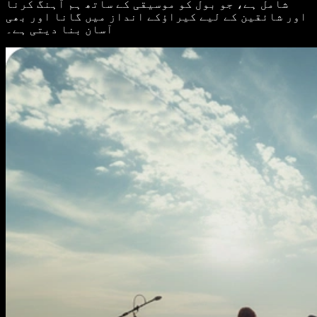
شامل ہے، جو بول کو موسیقی کے ساتھ ہم آہنگ کرنا
اور شائقین کے لیے کیراؤکے انداز میں گانا اور بھی
آسان بنا دیتی ہے۔