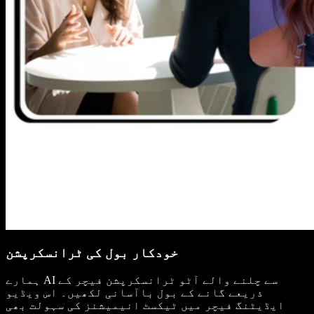
خودکار بول کی ٹرانسکرپشن
ہمارے AI سے چلنے والے آٹو ٹرانسکرپشن فیچر کے
ذریعے گانے کے بول باآسانی لکھیں۔ اس ویڈیو
ایڈیٹنگ فیچر میں ٹیکسٹ انیمیشنز کی سہولت بھی