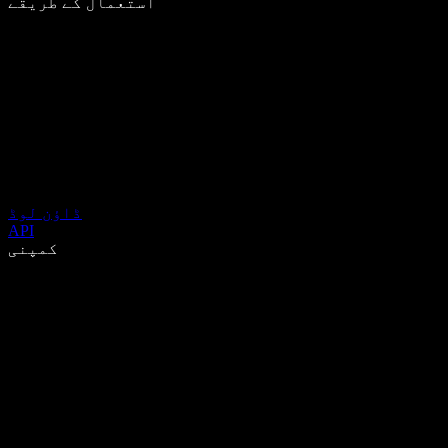
استعمال کے طریقے
ڈاؤن لوڈ
API
کمپنی