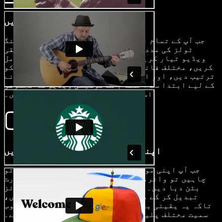
اپنی موسیقی ویڈیو تیار کریں
جب آپ کے تمام اثاثے امپورٹ ہو جائیں تو ایڈیٹنگ
ٹولز کی مدد سے تخلیقی انداز میں اپنی موسیقی
ویڈیو تیار کریں۔ ٹرانزیشنز اور سب ٹائٹلز شامل
کریں، مختلف فانٹس آزما کر دیکھیں، ویڈیو کلپس کو
ترتیب دیں، اور اپنی موسیقی کے انداز سے میل کھانے
کے لیے ابتدا سے اختتام تک موسیقی ویڈیو کا مجموعی
اسٹائل اپنی پسند کے مطابق ڈھالیں۔
اپنی موسیقی ویڈیو ایکسپورٹ کریں
جب آپ اپنی موسیقی ویڈیو سے مطمئن ہو جائیں، تو
چاہیں تو واٹرمارک شامل کریں یا سیدھا ایکسپورٹ
بٹن دبا دیں۔ آپ آسانی سے موسیقی ویڈیو کا سائز
تبدیل کر کے مختلف فارمیٹس منتخب کر سکتے ہیں،
تاکہ یہ یقینی بنایا جا سکے کہ آپ کی ویڈیو یوٹیوب
سمیت مختلف پلیٹ فارمز پر بہترین انداز میں چلے۔