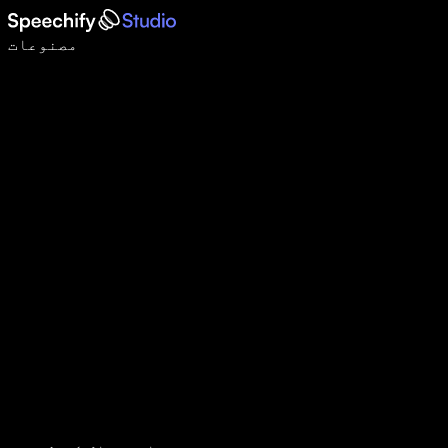
وائس ٹائپنگ کے ساتھ 5 گنا تیزی سے لکھیں
مصنوعات
مزید جانیں