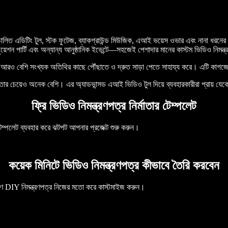
িত এডিটিং টুল, স্টক ফুটেজ, ব্যাকগ্রাউন্ড মিউজিক, এআই ভয়েস ওভার এবং নানা ধরনের এ
যাজুয়েশন পার্টি এবং অন্যান্য আনুষ্ঠানিক ইভেন্টে—সহজেই পেশাদার মানের কাস্টম ভিডিও নিম
দের আরও বেশি সংখ্যক অতিথির কাছে পৌঁছাতে ও দ্রুত সাড়া পেতে সাহায্য করে। এটি কাগজের
ই নয়, তার চেয়েও অনেক বেশি। এর অ্যাডভান্সড এআই ভিডিও টুল দিয়ে ব্যবহারকারীরা প্রায় য
ফ্রি ভিডিও নিমন্ত্রণপত্র নির্মাতার টেম্পলেট
 টেম্পলেট ব্যবহার করে ঝটপট আপনার প্রজেক্ট শুরু করুন।
কয়েক মিনিটে ভিডিও নিমন্ত্রণপত্র কীভাবে তৈরি করবেন
ধারণ DIY নিমন্ত্রণপত্র নিজের মতো করে কাস্টমাইজ করুন।