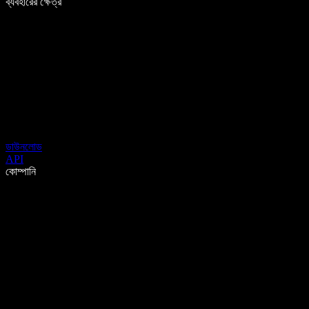
ব্যবহারের ক্ষেত্র
ডাউনলোড
API
কোম্পানি