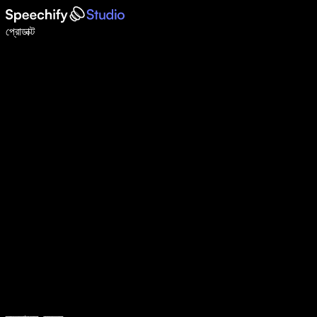
ভয়েস টাইপিং দিয়ে ৫ গুণ দ্রুত লিখুন
প্রোডাক্ট
আরও জানুন