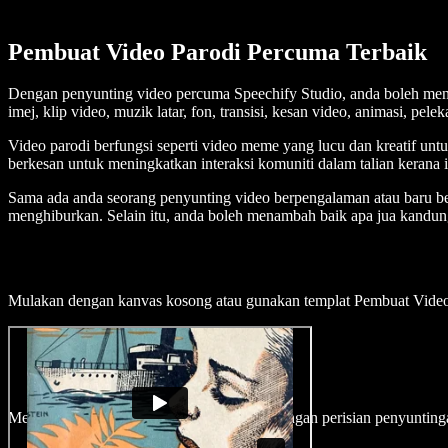
Pembuat Video Parodi Percuma Terbaik
Dengan penyunting video percuma Speechify Studio, anda boleh men
imej, klip video, muzik latar, fon, transisi, kesan video, animasi, pelek
Video parodi berfungsi seperti video meme yang lucu dan kreatif unt
berkesan untuk meningkatkan interaksi komuniti dalam talian keran
Sama ada anda seorang penyunting video berpengalaman atau baru be
menghiburkan. Selain itu, anda boleh menambah baik apa jua kandung
Mulakan dengan kanvas kosong atau gunakan templat Pembuat Video
Mencipta video parodi jadi sangat mudah dengan perisian penyunting