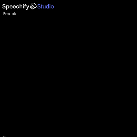
Tulis 5× lebih pantas dengan menaip menggunakan suara
Produk
Ketahui Lebih Lanjut