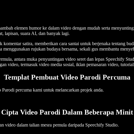
ambah elemen humor ke dalam video dengan mudah serta menyunting i
at, lapisan, suara AI, dan banyak lagi.
uk komentar satira, memberikan cara santai untuk berjenaka tentang bu
a ia menggunakan rujukan budaya bersama, sekali gus membantu menyeb
rmula, antara muka penyuntingan video seret dan lepas Speechify St
an video, termasuk video media sosial, iklan pemasaran video, tutori
Templat Pembuat Video Parodi Percuma
 Parodi percuma kami untuk melancarkan projek anda.
Cipta Video Parodi Dalam Beberapa Minit
an video dalam talian mesra pemula daripada Speechify Studio.