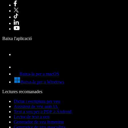
Baixa l'aplicació
Baixa-la per a macOS
Baixa-la per a Windows
Lectures recomanades
Dictat i escriptura per veu
Assistent de veu amb IA
Text a veu per a PDF a Android
Lector de text a veu
Generador de veu femenina
Generador de veu masculina