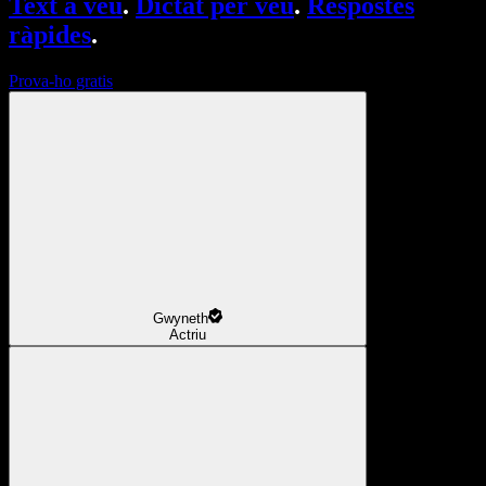
Text a veu
.
Dictat per veu
.
Respostes
ràpides
.
Prova-ho gratis
Gwyneth
Actriu