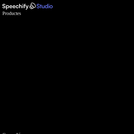
Escriu 5× més ràpid amb la veu
Productes
Més informació