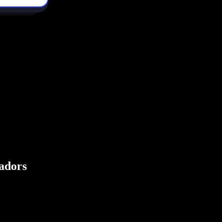
eadors