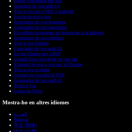
Dictat i escriptura per veu
Assistent de veu amb IA
Text a veu per a PDF a Android
Lector de text a veu
Generador de veu femenina
Generador de veu masculina
Els millors programes de lectura per a la dislèxia
Generador de veu robòtica
Text a veu d'anime
Canviador de veu amb IA
Lector d'àudio per a PDF
Google Docs pot llegir en veu alta
Extensió de text a veu per al Chrome
Text a veu en hindi
Lectura en veu alta de PDF
Generador de veu amb IA
Texto a Voz
Leitor de Texto
Mostra-ho en altres idiomes
العربية
Magyar
中文 (简体)
中文 (台灣)