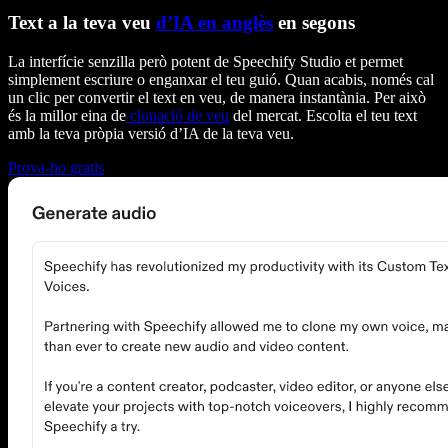
Text a la teva veu
d’IA en anglès
en segons
La interfície senzilla però potent de Speechify Studio et permet
simplement escriure o enganxar el teu guió. Quan acabis, només cal
un clic per convertir el text en veu, de manera instantània. Per això
és la millor eina de
clonació de veu
del mercat. Escolta el teu text
amb la teva pròpia versió d’IA de la teva veu.
Prova-ho gratis