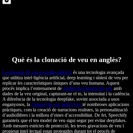
Què és la clonació de veu en anglès?
La clonació de veu en anglès amb IA
és una tecnologia avançada
que utilitza intel·ligència artificial, deep learning i síntesi de veu per
replicar les característiques úniques d’una veu humana. Aquest
procés implica l’entrenament de
models de clonació de veu
amb
dades de la veu original, capturant-ne el to, la intensitat i la cadència.
A diferència de la tecnologia deepfake, sovint associada a usos
enganyosos, la
clonació de veu amb IA en
té nombroses aplicacions
pràctiques, com la creació de narracions realistes, la personalització
d’audiollibres i la millora d’eines d’accessibilitat. De fet, Speechify
garanteix que el teu model de veu sigui segur per evitar deepfakes.
Amb mesures estrictes de protecció, les teves gravacions de veu i
propietat intel·lectual estan protegides durant tot el procés de