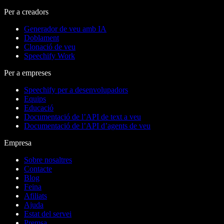
Per a creadors
Generador de veu amb IA
Doblament
Clonació de veu
Speechify Work
Per a empreses
Speechify per a desenvolupadors
Equips
Educació
Documentació de l’API de text a veu
Documentació de l’API d’agents de veu
Empresa
Sobre nosaltres
Contacte
Blog
Feina
Afiliats
Ajuda
Estat del servei
Premsa