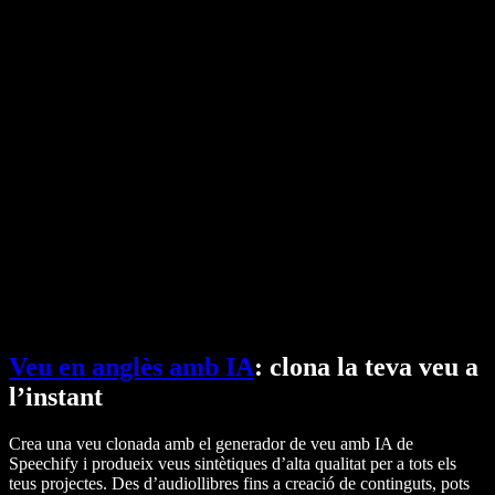
Convertidor de PDF a àudio
Preus
Generador de veu amb IA
Històries d'usuaris
Llegeix Google Docs en veu alta
Casos d'èxit B2B
Canviador de veu amb IA
Ressenyes
Aplicacions que llegeixen textos
Premsa
Llegeix-m'ho
Lector de text a veu
Empresa
Contacta amb vendes
Speechify per a empreses i educació
Speechify per a Access to Work
Speechify per a DSA
Agents de veu SIMBA
Speechify per a desenvolupadors
Veu en anglès amb IA
: clona la teva veu a
l’instant
Crea una veu clonada amb el generador de veu amb IA de
Speechify i produeix veus sintètiques d’alta qualitat per a tots els
teus projectes. Des d’audiollibres fins a creació de continguts, pots