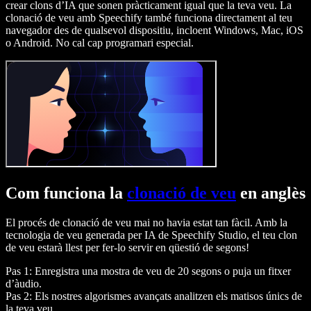
crear clons d’IA que sonen pràcticament igual que la teva veu. La
clonació de veu amb Speechify també funciona directament al teu
navegador des de qualsevol dispositiu, incloent Windows, Mac, iOS
o Android. No cal cap programari especial.
Com funciona la
clonació de veu
en anglès
El procés de clonació de veu mai no havia estat tan fàcil. Amb la
tecnologia de veu generada per IA de Speechify Studio, el teu clon
de veu estarà llest per fer-lo servir en qüestió de segons!
Pas 1: Enregistra una mostra de veu de 20 segons o puja un fitxer
d’àudio.
Pas 2: Els nostres algorismes avançats analitzen els matisos únics de
la teva veu.