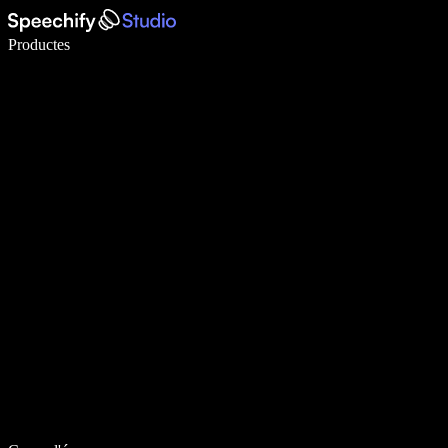
Escriu 5× més ràpid amb la veu
Productes
Més informació