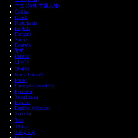
中文 (简体 中国大陆)
Čeština
Dansk
Nederlands
English
Français
Suomi
Deutsch
हिन्दी
Italiano
日本語
한국어
Norsk bokmål
Polski
Português Brasileiro
Русский
Українська
Español
Español (México)
Svenska
ไทย
Türkçe
Tiếng Việt
Română