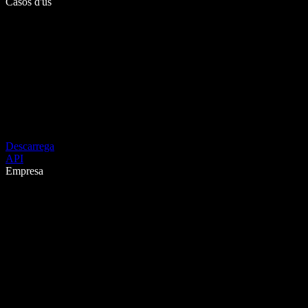
Casos d'ús
Descarrega
API
Empresa