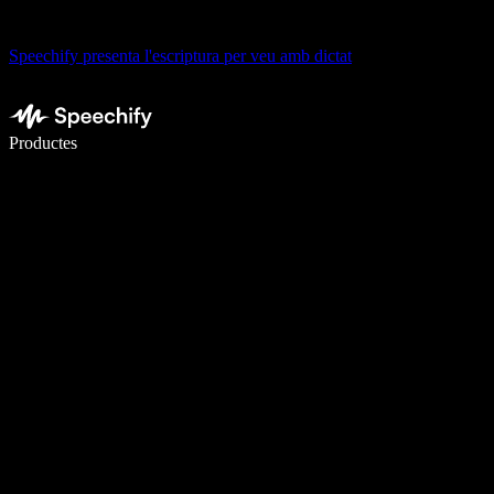
Speechify presenta l'escriptura per veu amb dictat
Escriu 5× més ràpid amb la veu
Productes
Més informació