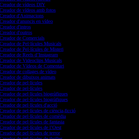
Creador de vídeos DIY
Creador de vídeos amb fotos
Creador d'Animacions
Creador d'anuncis en vídeo
Creador d'intros
Creador d'outros
Creador de Comercials
Creador de Pel·lícules Musicals
Creador de Pel·lícules de Misteri
Creador de Reels d’Instagram
Creador de Videoclips Musicals
Creador de Vídeos de Comentari
Creador de collages de vídeo
Creador de dibuixos animats
Creador de pel·lícules
Creador de pel·lícules
Creador de pel·lícules biogràfiques
Creador de pel·lícules biogràfiques
Creador de pel·lícules d'acció
Creador de pel·lícules de ciència-ficció
Creador de pel·lícules de comèdia
Creador de pel·lícules de fantasia
Creador de pel·lícules de l’Oest
Creador de pel·lícules de terror
Creador de pel·lícules de thriller