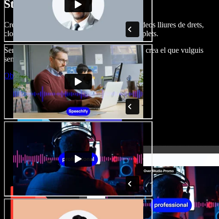
Studio.
Crea dobl. de veu, afegeix imatges, àudio, vídeos lliures de drets,
clona veus i munta projectes multimèdia complets.
Sense corba d’aprenentatge, tot al navegador: crea el que vulguis
sense els límits de sempre.
Obre l'Studio