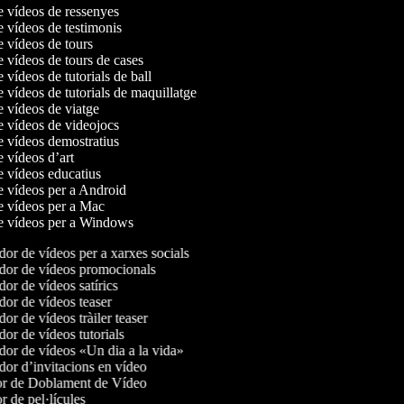
de vídeos de ressenyes
e vídeos de testimonis
e vídeos de tours
e vídeos de tours de cases
e vídeos de tutorials de ball
e vídeos de tutorials de maquillatge
e vídeos de viatge
de vídeos de videojocs
de vídeos demostratius
e vídeos d’art
de vídeos educatius
de vídeos per a Android
de vídeos per a Mac
de vídeos per a Windows
or de vídeos per a xarxes socials
or de vídeos promocionals
or de vídeos satírics
or de vídeos teaser
r de vídeos tràiler teaser
or de vídeos tutorials
or de vídeos «Un dia a la vida»
or d’invitacions en vídeo
r de Doblament de Vídeo
 de pel·lícules