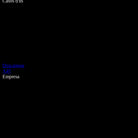
Casos d'ús
Descarrega
API
Empresa