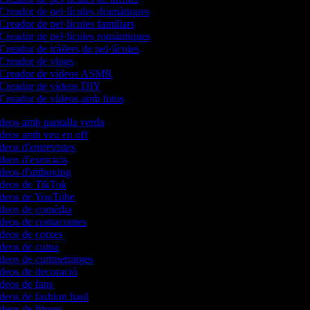
Creador de pel·lícules dramàtiques
Creador de pel·lícules familiars
Creador de pel·lícules romàntiques
Creador de tràilers de pel·lícules
Creador de vlogs
Creador de vídeos ASMR
Creador de vídeos DIY
Creador de vídeos amb fotos
ídeos amb pantalla verda
ídeos amb veu en off
ídeos d'entrevistes
ídeos d'exercicis
ídeos d'unboxing
vídeos de TikTok
vídeos de YouTube
vídeos de comèdia
ídeos de contacontes
ídeos de cotxes
ídeos de cuina
ídeos de curtmetratges
ídeos de decoració
ídeos de fans
ídeos de fashion haul
ídeos de fitness