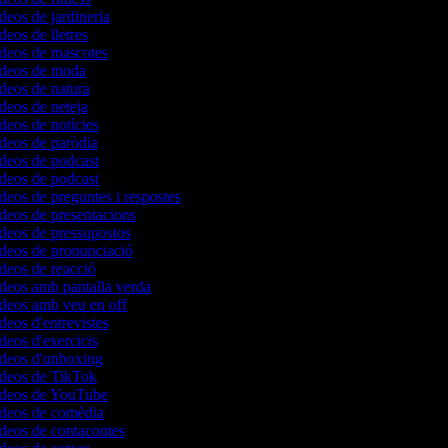
ídeos de jardineria
deos de lletres
ídeos de mascotes
vídeos de moda
ídeos de natura
ídeos de neteja
ídeos de notícies
ídeos de paròdia
ídeos de podcast
ídeos de podcast
ídeos de preguntes i respostes
ídeos de presentacions
ídeos de pressupostos
ídeos de pronunciació
ídeos de reacció
ídeos amb pantalla verda
ídeos amb veu en off
ídeos d'entrevistes
ídeos d'exercicis
ídeos d'unboxing
vídeos de TikTok
vídeos de YouTube
vídeos de comèdia
ídeos de contacontes