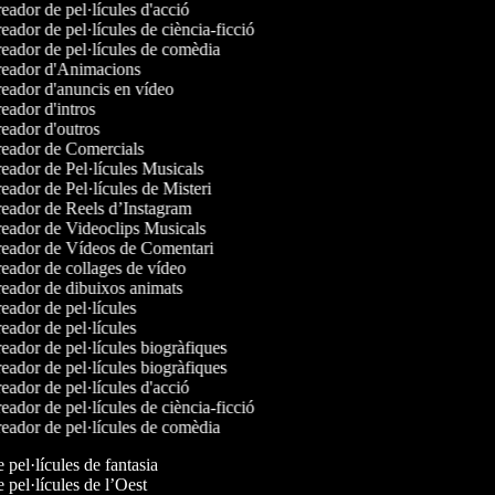
ador de pel·lícules d'acció
ador de pel·lícules de ciència-ficció
eador de pel·lícules de comèdia
eador d'Animacions
eador d'anuncis en vídeo
ador d'intros
eador d'outros
eador de Comercials
eador de Pel·lícules Musicals
ador de Pel·lícules de Misteri
eador de Reels d’Instagram
eador de Videoclips Musicals
eador de Vídeos de Comentari
eador de collages de vídeo
eador de dibuixos animats
ador de pel·lícules
ador de pel·lícules
ador de pel·lícules biogràfiques
ador de pel·lícules biogràfiques
ador de pel·lícules d'acció
ador de pel·lícules de ciència-ficció
eador de pel·lícules de comèdia
e pel·lícules de fantasia
e pel·lícules de l’Oest