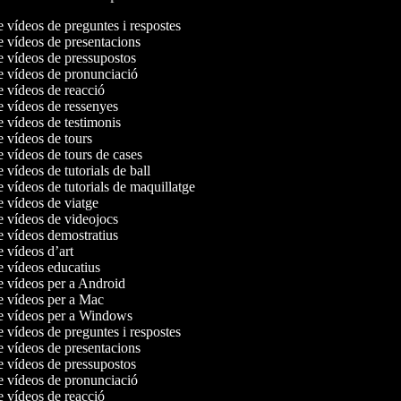
e vídeos de preguntes i respostes
de vídeos de presentacions
de vídeos de pressupostos
de vídeos de pronunciació
de vídeos de reacció
de vídeos de ressenyes
e vídeos de testimonis
e vídeos de tours
e vídeos de tours de cases
e vídeos de tutorials de ball
e vídeos de tutorials de maquillatge
e vídeos de viatge
de vídeos de videojocs
de vídeos demostratius
e vídeos d’art
de vídeos educatius
de vídeos per a Android
de vídeos per a Mac
de vídeos per a Windows
e vídeos de preguntes i respostes
de vídeos de presentacions
de vídeos de pressupostos
de vídeos de pronunciació
de vídeos de reacció