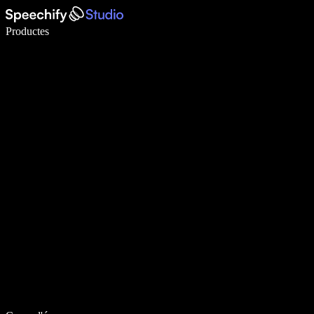
Escriu 5× més ràpid amb la veu
Productes
Més informació