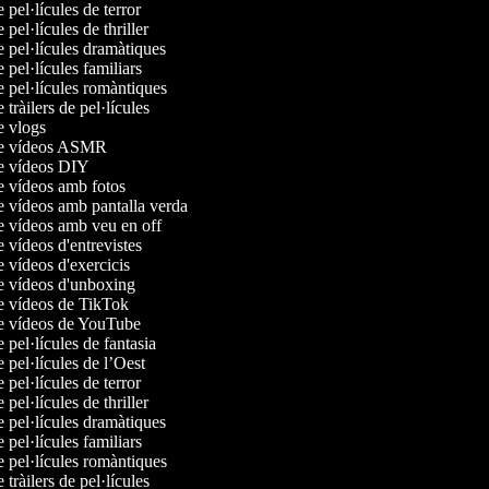
e pel·lícules de terror
e pel·lícules de thriller
e pel·lícules dramàtiques
e pel·lícules familiars
e pel·lícules romàntiques
e tràilers de pel·lícules
de vlogs
 de vídeos ASMR
de vídeos DIY
de vídeos amb fotos
de vídeos amb pantalla verda
de vídeos amb veu en off
e vídeos d'entrevistes
e vídeos d'exercicis
de vídeos d'unboxing
de vídeos de TikTok
de vídeos de YouTube
e pel·lícules de fantasia
e pel·lícules de l’Oest
e pel·lícules de terror
e pel·lícules de thriller
e pel·lícules dramàtiques
e pel·lícules familiars
e pel·lícules romàntiques
e tràilers de pel·lícules