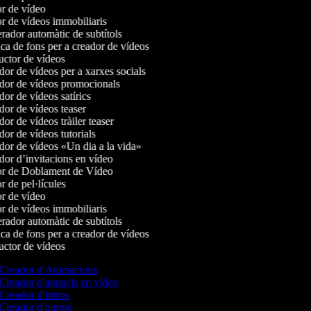
r de vídeo
r de vídeos immobiliaris
ador automàtic de subtítols
a de fons per a creador de vídeos
ctor de vídeos
or de vídeos per a xarxes socials
or de vídeos promocionals
or de vídeos satírics
or de vídeos teaser
r de vídeos tràiler teaser
or de vídeos tutorials
or de vídeos «Un dia a la vida»
or d’invitacions en vídeo
r de Doblament de Vídeo
 de pel·lícules
r de vídeo
r de vídeos immobiliaris
ador automàtic de subtítols
a de fons per a creador de vídeos
ctor de vídeos
Creador d'Animacions
Creador d'anuncis en vídeo
Creador d'intros
Creador d'outros