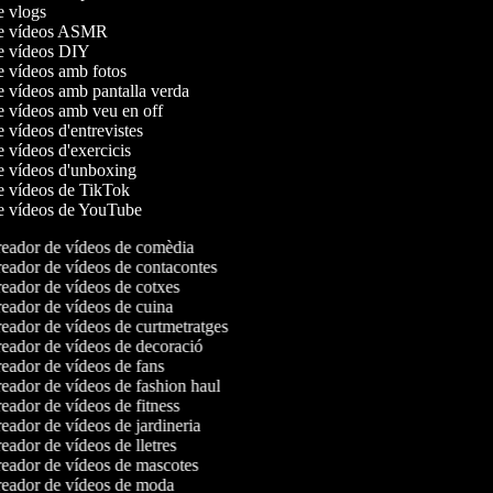
de vlogs
 de vídeos ASMR
de vídeos DIY
de vídeos amb fotos
de vídeos amb pantalla verda
de vídeos amb veu en off
e vídeos d'entrevistes
e vídeos d'exercicis
de vídeos d'unboxing
de vídeos de TikTok
de vídeos de YouTube
eador de vídeos de comèdia
eador de vídeos de contacontes
eador de vídeos de cotxes
eador de vídeos de cuina
eador de vídeos de curtmetratges
eador de vídeos de decoració
eador de vídeos de fans
eador de vídeos de fashion haul
ador de vídeos de fitness
ador de vídeos de jardineria
ador de vídeos de lletres
eador de vídeos de mascotes
eador de vídeos de moda