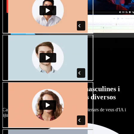
Gran varietat de veus masculines i
femenines amb accents diversos
Cap projecte ha de sonar igual. Tria entre centenars de veus d'IA i
ajusta'n l’accent.