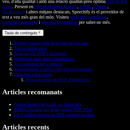
veu, d'alta qualitat i amb una relació qualitat-preu òptima
API de text
a veu
. Present en
The Wall Street Journal
,
CNBC
,
Forbes
,
TechCrunch
i altres mitjans destacats, Speechify és el proveïdor de
text a veu més gran del món. Visiteu
speechify.com/news
,
speechify.com/blog
i
speechify.com/press
per saber-ne més.
Taula de continguts
Primers passos amb la lectura en veu alta
Tria la millor eina
Navega pels PDFs fàcilment
Integració amb altres plataformes
Accessibilitat per a tothom
Aprenentatge continu i fer diverses tasques
Guia pas a pas i preu
Prova el lector de PDF d'Speechify
Articles recomanats
Adobe Read Out Loud vs. Speechify
Millors opcions per llegir arxius PDF 2024
Els 5 millors lectors de PDF gratuïts en línia
Articles recents