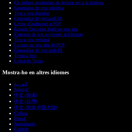
Els millors programes de lectura per a la dislèxia
Generador de veu robòtica
Text a veu d'anime
Canviador de veu amb IA
Lector d'àudio per a PDF
Google Docs pot llegir en veu alta
Extensió de text a veu per al Chrome
Text a veu en hindi
Lectura en veu alta de PDF
Generador de veu amb IA
Texto a Voz
Leitor de Texto
Mostra-ho en altres idiomes
العربية
Magyar
中文 (简体)
中文 (台灣)
中文 (简体 中国大陆)
Čeština
Dansk
Nederlands
English