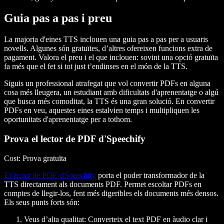
Guia pas a pas i preu
La majoria d'eines TTS inclouen una guia pas a pas per a usuaris
novells. Algunes són gratuïtes, d’altres ofereixen funcions extra de
pagament. Valora el preu i el que inclouen: sovint una opció gratuïta
fa més que el fet si tot just t’endinses en el món de la TTS.
Siguis un professional atrafegat que vol convertir PDFs en alguna
cosa més lleugera, un estudiant amb dificultats d'aprenentatge o algú
que busca més comoditat, la TTS és una gran solució. En convertir
PDFs en veu, aquestes eines estalvien temps i multipliquen les
oportunitats d'aprenentatge per a tothom.
Prova el lector de PDF d'Speechify
Cost
: Prova gratuïta
El lector de PDF d'Speechify
porta el poder transformador de la
TTS directament als documents PDF. Permet escoltar PDFs en
comptes de llegir-los, fent més digeribles els documents més densos.
Els seus punts forts són:
Veus d’alta qualitat
: Converteix el text PDF en àudio clar i