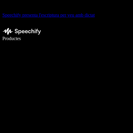
Speechify presenta l'escriptura per veu amb dictat
Escriu 5× més ràpid amb la veu
Productes
Més informació