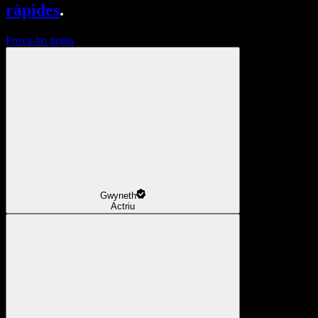
ràpides
.
Prova-ho gratis
Gwyneth
Actriu