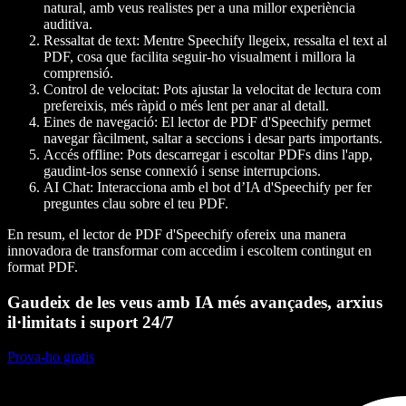
natural, amb veus realistes per a una millor experiència
auditiva.
Ressaltat de text
: Mentre Speechify llegeix, ressalta el text al
PDF, cosa que facilita seguir-ho visualment i millora la
comprensió.
Control de velocitat
: Pots ajustar la velocitat de lectura com
prefereixis, més ràpid o més lent per anar al detall.
Eines de navegació
: El lector de PDF d'Speechify permet
navegar fàcilment, saltar a seccions i desar parts importants.
Accés offline
: Pots descarregar i escoltar PDFs dins l'app,
gaudint-los sense connexió i sense interrupcions.
AI Cha
t: Interacciona amb el bot d’IA d'Speechify per fer
preguntes clau sobre el teu PDF.
En resum, el lector de PDF d'Speechify ofereix una manera
innovadora de transformar com accedim i escoltem contingut en
format PDF.
Gaudeix de les veus amb IA més avançades, arxius
il·limitats i suport 24/7
Prova-ho gratis