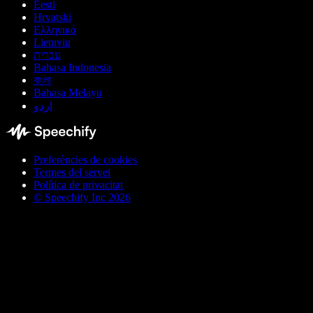
Eesti
Hrvatski
Ελληνικά
Lietuvių
עברית
Bahasa Indonesia
বাংলা
Bahasa Melayu
اردو
Preferències de cookies
Termes del servei
Política de privacitat
© Speechify Inc 2026