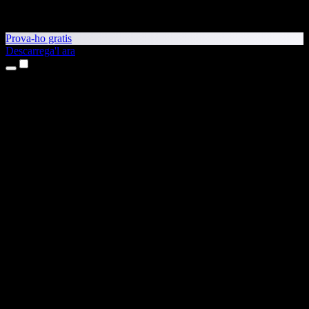
Prova-ho gratis
Descarrega'l ara
Productes
Text a veu
Aplicacions per a iPhone i iPad
Aplicació per a Android
Extensió per al Chrome
Extensió per a l'Edge
Aplicació web
Aplicació per al Mac
Aplicació per al Windows