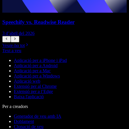
Speechify vs. Readwise Reader
E
3 d’abril del 2026
3
Veure-ho tot
Text a veu
Aplicació per a iPhone i iPad
Aplicació per a Android
Aplicació per a Mac
Aplicació per a Windows
Aplicació web
Extensió per al Chrome
Extensió per a l’Edge
Baixa l'aplicació
Per a creadors
Generador de veu amb IA
Doblament
Clonació de veu