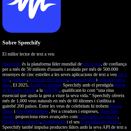
Sobre Speechify
El millor lector de text a veu
Speechify
és la plataforma líder mundial de
text a veu
, de confiança
per a més de 50 milions d'usuaris i avalada per més de 500.000
ressenyes de cinc estrelles a les seves aplicacions de text a veu
per a
iOS
,
Android
,
Extensió de Chrome
,
aplicació web
i
aplicació per a
Mac
. El 2025,
Apple va premiar
Speechify amb el prestigiós
Premi
de Disseny Apple
a la
WWDC
, qualificant-lo com “una eina
essencial que ajuda la gent a viure la seva vida.” Speechify ofereix
més de 1.000 veus naturals en més de 60 idiomes i s'utilitza a
gairebé 200 països. Entre les veus de celebritats hi trobem
Snoop
Dogg
i
Gwyneth Paltrow
. Per a creadors i empreses,
Speechify
Studio
proporciona eines avançades com
Generador de veu IA
,
Clonació de veus IA
,
Doblatge IA
i el seu
Canviador de veu IA
.
Speechify també impulsa productes líders amb la seva API de text a