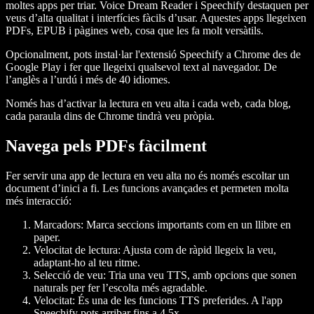
moltes apps per triar. Voice Dream Reader i Speechify destaquen per
veus d’alta qualitat i interfícies fàcils d’usar. Aquestes apps llegeixen
PDFs, EPUB i pàgines web, cosa que les fa molt versàtils.
Opcionalment, pots instal·lar l'extensió Speechify a Chrome des de
Google Play i fer que llegeixi qualsevol text al navegador. De
l’anglès a l’urdú i més de 40 idiomes.
Només has d’activar la lectura en veu alta i cada web, cada blog,
cada paraula dins de Chrome tindrà veu pròpia.
Navega pels PDFs fàcilment
Fer servir una app de lectura en veu alta no és només escoltar un
document d’inici a fi. Les funcions avançades et permeten molta
més interacció:
Marcadors:
Marca seccions importants com en un llibre en
paper.
Velocitat de lectura:
Ajusta com de ràpid llegeix la veu,
adaptant-ho al teu ritme.
Selecció de veu:
Tria una veu TTS, amb opcions que sonen
naturals per fer l’escolta més agradable.
Velocitat
: És una de les funcions TTS preferides. A l'app
Speechify pots arribar fins a 4,5x.