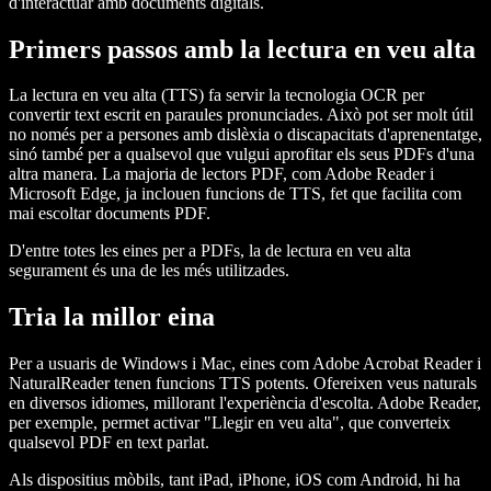
d'interactuar amb documents digitals.
Primers passos amb la lectura en veu alta
La lectura en veu alta (TTS) fa servir la tecnologia OCR per
convertir text escrit en paraules pronunciades. Això pot ser molt útil
no només per a persones amb dislèxia o discapacitats d'aprenentatge,
sinó també per a qualsevol que vulgui aprofitar els seus PDFs d'una
altra manera. La majoria de lectors PDF, com Adobe Reader i
Microsoft Edge, ja inclouen funcions de TTS, fet que facilita com
mai escoltar documents PDF.
D'entre totes les eines per a PDFs, la de lectura en veu alta
segurament és una de les més utilitzades.
Tria la millor eina
Per a usuaris de Windows i Mac, eines com Adobe Acrobat Reader i
NaturalReader tenen funcions TTS potents. Ofereixen veus naturals
en diversos idiomes, millorant l'experiència d'escolta. Adobe Reader,
per exemple, permet activar "Llegir en veu alta", que converteix
qualsevol PDF en text parlat.
Als dispositius mòbils, tant iPad, iPhone, iOS com Android, hi ha