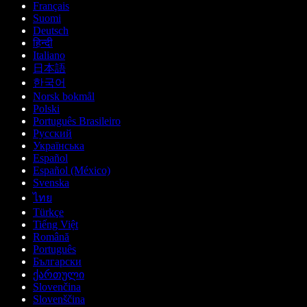
Français
Suomi
Deutsch
हिन्दी
Italiano
日本語
한국어
Norsk bokmål
Polski
Português Brasileiro
Русский
Українська
Español
Español (México)
Svenska
ไทย
Türkçe
Tiếng Việt
Română
Português
Български
ქართული
Slovenčina
Slovenščina