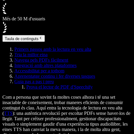
Més de 50 M d'usuaris
Taula de continguts
Primers passos amb la lectura en veu alta
Tria la millor eina
Navega pels PDFs fàcilment
Integració amb altres plataformes
Accessibilitat per a tothom
Aprenentatge continu i fer diverses tasques
Guia pas a pas i preu
Prova el lector de PDF d'Speechify
Com a persona que sovint fa moltes coses alhora i té una set
insaciable de coneixement, trobar maneres eficients de consumir
contingut és clau. Aquí entra la tecnologia de lectura en veu alta
(
TTS
): una autèntica revolució per escoltar PDFs sense haver-los de
llegir. Tant per créixer professionalment, gestionar discapacitats
visuals o simplement gaudir d'una experiència tipus audiollibre, les
eines TTS han canviat la meva manera, i la de molta altra gent,