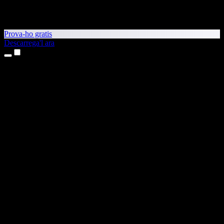
Prova-ho gratis
Descarrega'l ara
Productes
Text a veu
Aplicacions per a iPhone i iPad
Aplicació per a Android
Extensió per al Chrome
Extensió per a l'Edge
Aplicació web
Aplicació per al Mac