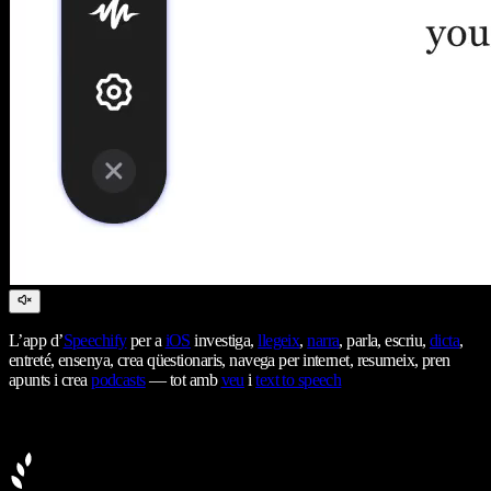
L’app d’
Speechify
per a
iOS
investiga,
llegeix
,
narra
, parla, escriu,
dicta
,
entreté, ensenya, crea qüestionaris, navega per internet, resumeix, pren
apunts i crea
podcasts
— tot amb
veu
i
text to speech