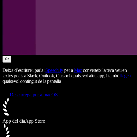
Deixa d’escriure i parla:
Speechify
per a
Mac
converteix la teva veu en
textos polits a Slack, Outlook, Cursor i qualsevol altra app, i també
llegeix
qualsevol contingut de la pantalla
Descarrega per a macOS
App del dia
App Store