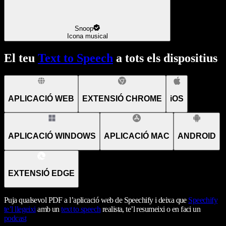
Snoop
Icona musical
El teu
Text to Speech
a tots els dispositius
APLICACIÓ WEB
EXTENSIÓ CHROME
iOS
APLICACIÓ WINDOWS
APLICACIÓ MAC
ANDROID
EXTENSIÓ EDGE
Puja qualsevol PDF a l’aplicació web de Speechify i deixa que
Speechify
te’l llegeixi
amb un
text to speech
realista, te’l resumeixi o en faci un
podcast