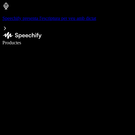
Speechify presenta l'escriptura per veu amb dictat
Escriu 5× més ràpid amb la veu
Productes
Més informació