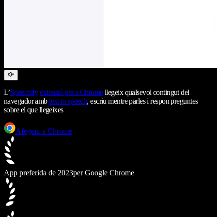
L’
Speechify
extensió per a Chrome
llegeix qualsevol contingut del
navegador amb
text to speech
, escriu mentre parles i respon preguntes
sobre el que llegeixes
Afegeix a Chrome
App preferida de 2023
per Google Chrome