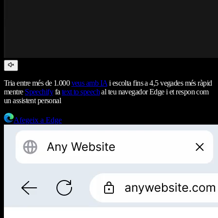
Tria entre més de 1.000
veus amb IA
i escolta fins a 4,5 vegades més ràpid
mentre
Speechify
fa
text to speech
al teu navegador Edge i et respon com
un assistent personal
Afegeix a Edge