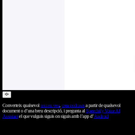
Converteix qualsevol
text en veu
,
crea podcasts
a partir de qualsevol
document o d’una breu descripció, i pregunta al
Speechify Voice AI
Assistant
el que vulguis siguis on siguis amb l’app d’
Android