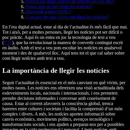
Firefox pot llegir articles de notícies en veu alta?
Quina app em pot llegir les notícies?
Microsoft admet SSML?
Com puc fer que Alexa em digui les notícies?
En l’era digital actual, estar al dia de l’actualitat és més fàcil que mai.
Tot i això, per a moltes persones, llegir les notícies pot ser difícil o
poc pràctic. Aquí és on entra en joc la tecnologia de text a veu
(
TTS
), que ha revolucionat la manera de convertir contingut escrit
en àudio. Amb el text a veu pots escoltar les notícies en qualsevol
moment i des de qualsevol lloc. Aquí tens tot el que cal saber sobre
com llegir notícies amb text a veu.
La importància de llegir les notícies
Seguir l’actualitat és essencial en el món canviant en què vivim, per
moltes raons. Les notícies ens ofereixen una visió actualitzada dels
esdeveniments locals, nacionals i internacionals, i ens permeten
prendre decisions informades i conversar amb coneixement de
causa. Estar al corrent afavoreix la consciència global, trenca
barreres entre cultures i societats i facilita la comprensió d’un món
complex i divers. A més, les notícies aporten informació sobre
canvis econòmics, moviments polítics, avenços tecnològics i
transformacions socials, i ens ajuden a preparar-nos per a possibles
impactes en la vida professional i personal. Llegir notícies amb