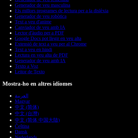
Generador de veu masculina
Els millors programes de lectura per a la dislèxia
Generador de veu robòtica
Text a veu d'anime
Canviador de veu amb IA
Lector d'àudio per a PDF
Google Docs pot llegir en veu alta
Extensió de text a veu per al Chrome
Text a veu en hindi
Lectura en veu alta de PDF
Generador de veu amb IA
Texto a Voz
Leitor de Texto
Mostra-ho en altres idiomes
العربية
Magyar
中文 (简体)
中文 (台灣)
中文 (简体 中国大陆)
Čeština
Dansk
Nederlands