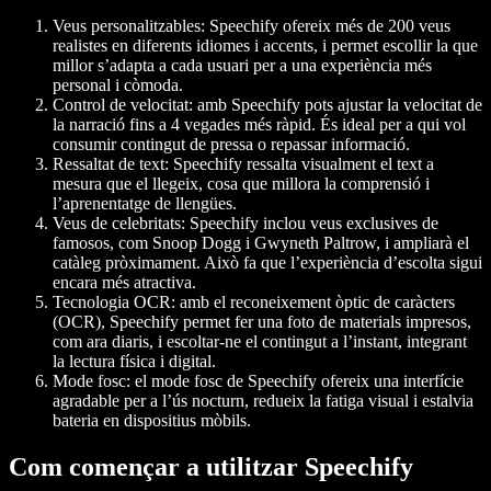
Veus personalitzables: Speechify ofereix més de 200 veus
realistes en diferents idiomes i accents, i permet escollir la que
millor s’adapta a cada usuari per a una experiència més
personal i còmoda.
Control de velocitat: amb Speechify pots ajustar la velocitat de
la narració fins a 4 vegades més ràpid. És ideal per a qui vol
consumir contingut de pressa o repassar informació.
Ressaltat de text: Speechify ressalta visualment el text a
mesura que el llegeix, cosa que millora la comprensió i
l’aprenentatge de llengües.
Veus de celebritats: Speechify inclou veus exclusives de
famosos, com Snoop Dogg i Gwyneth Paltrow, i ampliarà el
catàleg pròximament. Això fa que l’experiència d’escolta sigui
encara més atractiva.
Tecnologia OCR: amb el reconeixement òptic de caràcters
(OCR), Speechify permet fer una foto de materials impresos,
com ara diaris, i escoltar-ne el contingut a l’instant, integrant
la lectura física i digital.
Mode fosc: el mode fosc de Speechify ofereix una interfície
agradable per a l’ús nocturn, redueix la fatiga visual i estalvia
bateria en dispositius mòbils.
Com començar a utilitzar Speechify