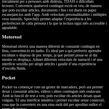
inicialment per a persones amb dislèxia, TDAH o dificultats
lectores. Converteix qualsevol contingut escrit en veu, de manera
que pots escoltar articles, documents i fins i tot diaris en paper
escanejant-los amb l’app. Amb velocitats personalitzables i múltiples
veus naturals, Speechify permet adaptar l’experiència a les
preferències de cada persona i fa que la lectura sigui més accessible i
agradable.
Motoread
Motoread ofereix una manera diferent de consumir contingut en
línia, convertint-lo en àudio. És ideal per a qui prefereix aprendre
escoltant o disposa de poc temps, ja que permet posar-se al dia
mentre es desplaça. Admet diferents velocitats de narració i té una
interfície senzilla per afegir articles i gaudir d’una experiència
d’escolta fluida.
Pocket
Pocket va començar com un gestor de marcadors, però ara permet
desar i consumir articles, vídeos i altres continguts més endavant.
Amb la funció de text a veu, pots escoltar els articles desats quan
vulguis. Té una interfície intuïtiva i permet escoltar sense connexió,
cosa que la converteix en una eina molt útil per aprofitar millor el
temps de lectura.