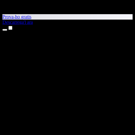
Prova-ho gratis
Descarrega'l ara
Productes
Text a veu
Aplicacions per a iPhone i iPad
Aplicació per a Android
Extensió per al Chrome
Extensió per a l'Edge
Aplicació web
Aplicació per al Mac
Aplicació per al Windows