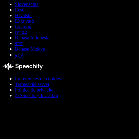
Slovenščina
Eesti
Hrvatski
Ελληνικά
Lietuvių
עברית
Bahasa Indonesia
বাংলা
Bahasa Melayu
اردو
Preferències de cookies
Termes del servei
Política de privacitat
© Speechify Inc 2026