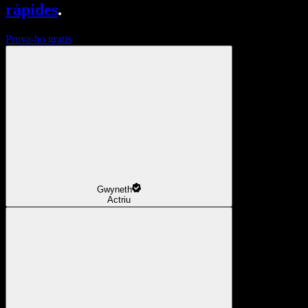
ràpides
.
Prova-ho gratis
Gwyneth
Actriu