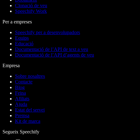
Clonació de veu
Speechify Work
Per a empreses
Speechify per a desenvolupadors
Equips
Educació
Documentació de l’API de text a veu
Documentació de l’API d’agents de veu
Empresa
Sobre nosaltres
Contacte
Blog
Feina
Afiliats
Ajuda
Estat del servei
Premsa
Kit de marca
Segueix Speechify