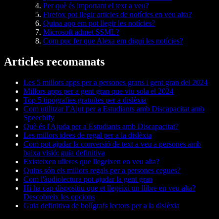
Per què és important el text a veu?
Firefox pot llegir articles de notícies en veu alta?
Quina app em pot llegir les notícies?
Microsoft admet SSML?
Com puc fer que Alexa em digui les notícies?
Articles recomanats
Les 5 millors apps per a persones grans i gent gran del 2024
Millors apps per a gent gran que viu sola el 2024
Top 5 tipografies gratuïtes per a dislèxia
Com utilitzar l’Ajut per a Estudiants amb Discapacitat amb
Speechify
Què és l'Ajuda per a Estudiants amb Discapacitat?
Les millors idees de regal per a la dislèxia
Com pot ajudar la conversió de text a veu a persones amb
baixa visió: guia definitiva
Existeixen ulleres que llegeixen en veu alta?
Quins són els millors regals per a persones cegues?
Com l'àudiolectura pot ajudar la gent gran
Hi ha cap dispositiu que et llegeixi un llibre en veu alta?
Descobreix les opcions
Guia definitiva de bolígrafs lectors per a la dislèxia