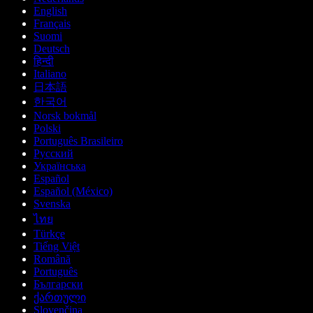
English
Français
Suomi
Deutsch
हिन्दी
Italiano
日本語
한국어
Norsk bokmål
Polski
Português Brasileiro
Русский
Українська
Español
Español (México)
Svenska
ไทย
Türkçe
Tiếng Việt
Română
Português
Български
ქართული
Slovenčina