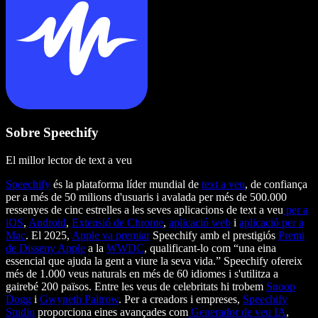
Sobre Speechify
El millor lector de text a veu
Speechify
és la plataforma líder mundial de
text a veu
, de confiança
per a més de 50 milions d'usuaris i avalada per més de 500.000
ressenyes de cinc estrelles a les seves aplicacions de text a veu
per a
iOS
,
Android
,
Extensió de Chrome
,
aplicació web
i
aplicació per a
Mac
. El 2025,
Apple va premiar
Speechify amb el prestigiós
Premi
de Disseny Apple
a la
WWDC
, qualificant-lo com “una eina
essencial que ajuda la gent a viure la seva vida.” Speechify ofereix
més de 1.000 veus naturals en més de 60 idiomes i s'utilitza a
gairebé 200 països. Entre les veus de celebritats hi trobem
Snoop
Dogg
i
Gwyneth Paltrow
. Per a creadors i empreses,
Speechify
Studio
proporciona eines avançades com
Generador de veu IA
,