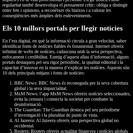
regularitat també desenvolupa el pensament crític: obliga a distingir
entre fets i opinions, a reconèixer els biaixos i a valorar les
conseqüències més àmplies dels esdeveniments.
Els 10 millors portals per llegir notícies
En l’era digital, en què la informació circula a gran velocitat, saber
identificar fonts de notícies fiables és fonamental. Internet ofereix
infinitat de webs de notícies, cadascuna amb la seva perspectiva,
enfocament i credibilitat. Enmig d’aquest allau d’informació, alguns
portals destaquen pel seu rigor periodístic, la qualitat editorial i la
capacitat d’innovar en la manera d’explicar les notícies. Aquests són
10 dels principals mitjans i fonts de notícies:
BBC News: BBC News és reconeguda per la seva cobertura
global i la seva imparcialitat.
MxM News: l’app MxM News ofereix notícies seleccionades,
evita la censura i connecta la societat per combatre la
desinformació.
The Guardian: The Guardian destaca pel seu periodisme
d’investigació i la pluralitat de punts de vista.
Al Jazeera: Al Jazeera ofereix una perspectiva global no
occidental.
Reuters: Reuters ofereix actualitat financera i notícies globals