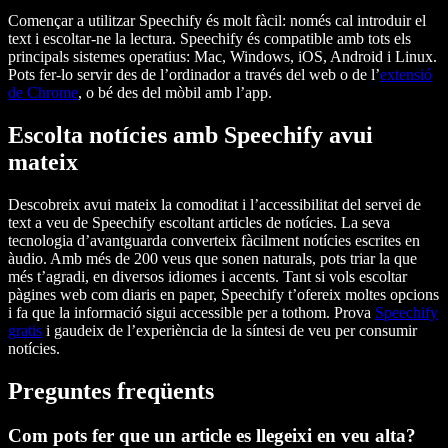
Començar a utilitzar Speechify és molt fàcil: només cal introduir el
text i escoltar-ne la lectura. Speechify és compatible amb tots els
principals sistemes operatius: Mac, Windows, iOS, Android i Linux.
Pots fer-lo servir des de l’ordinador a través del web o de l’
extensió
de Chrome
, o bé des del mòbil amb l’app.
Escolta notícies amb Speechify avui
mateix
Descobreix avui mateix la comoditat i l’accessibilitat del servei de
text a veu de Speechify escoltant articles de notícies. La seva
tecnologia d’avantguarda converteix fàcilment notícies escrites en
àudio. Amb més de 200 veus que sonen naturals, pots triar la que
més t’agradi, en diversos idiomes i accents. Tant si vols escoltar
pàgines web com diaris en paper, Speechify t’ofereix moltes opcions
i fa que la informació sigui accessible per a tothom. Prova
Speechify
gratis
i gaudeix de l’experiència de la síntesi de veu per consumir
notícies.
Preguntes freqüents
Com pots fer que un article es llegeixi en veu alta?