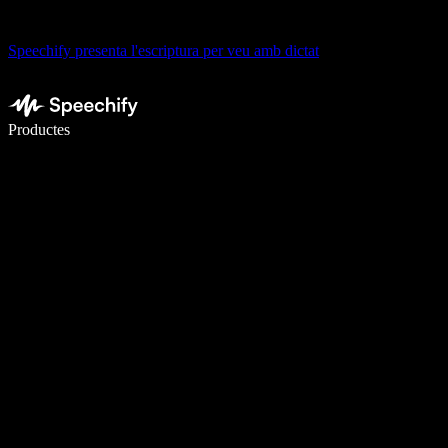
Speechify presenta l'escriptura per veu amb dictat
Escriu 5× més ràpid amb la veu
Productes
Més informació