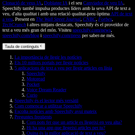
Clonació de veus IA
,
Doblatge IA
i el seu
Canviador de veu IA
.
Speechify també impulsa productes líders amb la seva API de text a
veu, d'alta qualitat i amb una relació qualitat-preu òptima
API de text
a veu
. Present en
The Wall Street Journal
,
CNBC
,
Forbes
,
TechCrunch
i altres mitjans destacats, Speechify és el proveïdor de
text a veu més gran del món. Visiteu
speechify.com/news
,
speechify.com/blog
i
speechify.com/press
per saber-ne més.
Taula de continguts
La importància de llegir les notícies
Els 10 millors portals per llegir notícies
5 aplicacions de text a veu per llegir articles en línia
Speechify
Motoread
Pocket
Voice Dream Reader
Curio
Speechify és el lector més versàtil
Com començar a utilitzar Speechify
Escolta notícies amb Speechify avui mateix
Preguntes freqüents
Com pots fer que un article es llegeixi en veu alta?
Hi ha una app que llegeixi articles per tu?
Quina és la millor aplicació de text a veu?