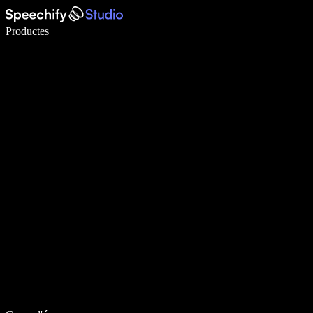
Escriu 5× més ràpid amb la veu
Productes
Més informació