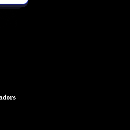
eadors