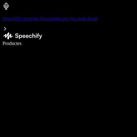
Speechify presenta l'escriptura per veu amb dictat
Escriu 5× més ràpid amb la veu
Productes
Més informació