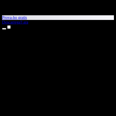
Prova-ho gratis
Descarrega'l ara
Productes
Text a veu
Aplicacions per a iPhone i iPad
Aplicació per a Android
Extensió per al Chrome
Extensió per a l'Edge
Aplicació web
Aplicació per al Mac