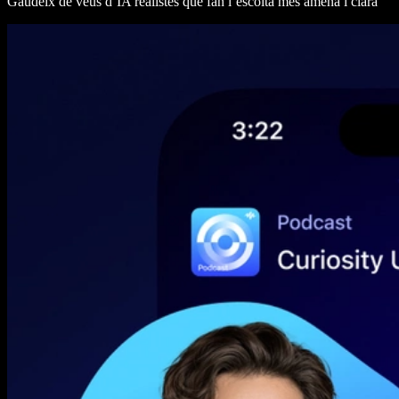
Gaudeix de veus d’IA realistes que fan l’escolta més amena i clara