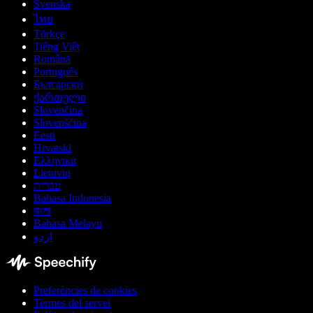
Svenska
ไทย
Türkçe
Tiếng Việt
Română
Português
Български
ქართული
Slovenčina
Slovenščina
Eesti
Hrvatski
Ελληνικά
Lietuvių
עברית
Bahasa Indonesia
বাংলা
Bahasa Melayu
اردو
Preferències de cookies
Termes del servei