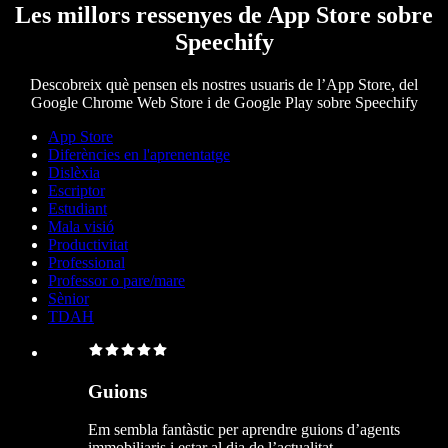
Les millors ressenyes de App Store sobre
Speechify
Descobreix què pensen els nostres usuaris de l’App Store, del
Google Chrome Web Store i de Google Play sobre Speechify
App Store
Diferències en l'aprenentatge
Dislèxia
Escriptor
Estudiant
Mala visió
Productivitat
Professional
Professor o pare/mare
Sènior
TDAH
Guions
Em sembla fantàstic per aprendre guions d’agents
immobiliaris i estar al dia de l’actualitat