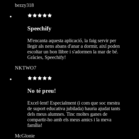
bezzy318
Speechify
M'encanta aquesta aplicació, la faig servir per
llegir als nens abans d'anar a dormir, així poden
escoltar un bon llibre i s'adormen la mar de bé.
Gràcies, Speechify!
NKTWO7
No té preu!
Excel·lent! Especialment (i com que soc mestra
de suport educativa jubilada) hauria ajudat tants
dels meus alumnes. Tinc moltes ganes de
compartir-ho amb els meus amics i la meva
família!
McGlonie