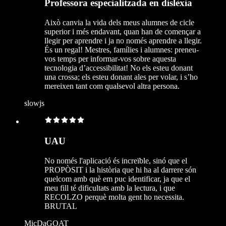
Professora especialitzada en dislèxia
Això canvia la vida dels meus alumnes de cicle
superior i més endavant, quan han de començar a
llegir per aprendre i ja no només aprendre a llegir.
És un regal! Mestres, famílies i alumnes: preneu-
vos temps per informar-vos sobre aquesta
tecnologia d’accessibilitat! No els esteu donant
una crossa; els esteu donant ales per volar, i s’ho
mereixen tant com qualsevol altra persona.
slowjs
UAU
No només l'aplicació és increïble, sinó que el
PROPÒSIT i la història que hi ha al darrere són
quelcom amb què em puc identificar, ja que el
meu fill té dificultats amb la lectura, i que
RECOLZO perquè molta gent ho necessita.
BRUTAL
MicDaGOAT