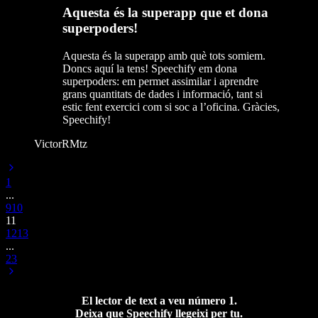
Aquesta és la superapp que et dona
superpoders!
Aquesta és la superapp amb què tots somiem.
Doncs aquí la tens! Speechify em dona
superpoders: em permet assimilar i aprendre
grans quantitats de dades i informació, tant si
estic fent exercici com si soc a l’oficina. Gràcies,
Speechify!
VictorRMtz
1
...
9
10
11
12
13
...
23
El lector de text a veu número 1.
Deixa que Speechify llegeixi per tu.