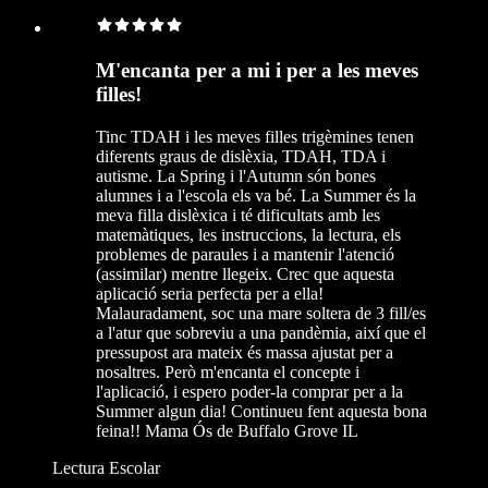
M'encanta per a mi i per a les meves
filles!
Tinc TDAH i les meves filles trigèmines tenen
diferents graus de dislèxia, TDAH, TDA i
autisme. La Spring i l'Autumn són bones
alumnes i a l'escola els va bé. La Summer és la
meva filla dislèxica i té dificultats amb les
matemàtiques, les instruccions, la lectura, els
problemes de paraules i a mantenir l'atenció
(assimilar) mentre llegeix. Crec que aquesta
aplicació seria perfecta per a ella!
Malauradament, soc una mare soltera de 3 fill/es
a l'atur que sobreviu a una pandèmia, així que el
pressupost ara mateix és massa ajustat per a
nosaltres. Però m'encanta el concepte i
l'aplicació, i espero poder-la comprar per a la
Summer algun dia! Continueu fent aquesta bona
feina!! Mama Ós de Buffalo Grove IL
Lectura Escolar