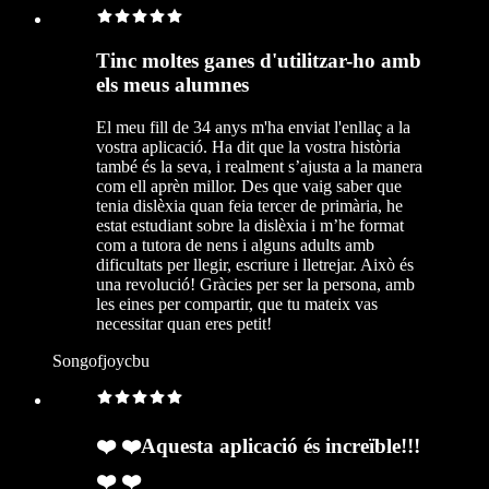
Tinc moltes ganes d'utilitzar-ho amb
els meus alumnes
El meu fill de 34 anys m'ha enviat l'enllaç a la
vostra aplicació. Ha dit que la vostra història
també és la seva, i realment s’ajusta a la manera
com ell aprèn millor. Des que vaig saber que
tenia dislèxia quan feia tercer de primària, he
estat estudiant sobre la dislèxia i m’he format
com a tutora de nens i alguns adults amb
dificultats per llegir, escriure i lletrejar. Això és
una revolució! Gràcies per ser la persona, amb
les eines per compartir, que tu mateix vas
necessitar quan eres petit!
Songofjoycbu
❤️ ❤️Aquesta aplicació és increïble!!!
❤️ ❤️