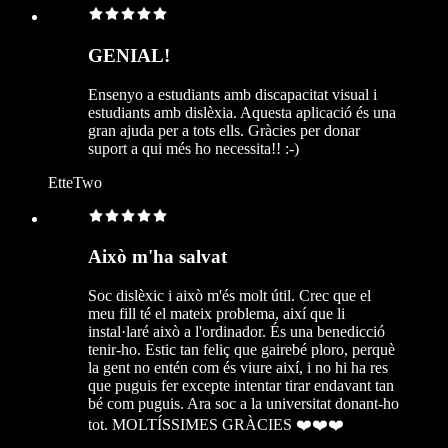
GENIAL!
Ensenyo a estudiants amb discapacitat visual i
estudiants amb dislèxia. Aquesta aplicació és una
gran ajuda per a tots ells. Gràcies per donar
suport a qui més ho necessita!! :-)
EtteTwo
Això m'ha salvat
Soc dislèxic i això m'és molt útil. Crec que el
meu fill té el mateix problema, així que li
instal·laré això a l'ordinador. És una benedicció
tenir-ho. Estic tan feliç que gairebé ploro, perquè
la gent no entén com és viure així, i no hi ha res
que puguis fer excepte intentar tirar endavant tan
bé com puguis. Ara soc a la universitat donant-ho
tot. MOLTÍSSIMES GRÀCIES ❤️❤️❤️