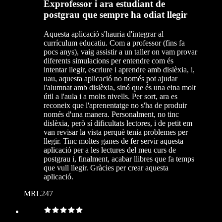
Exprofessor i ara estudiant de
postgrau que sempre ha odiat llegir
Aquesta aplicació s'hauria d'integrar al
currículum educatiu. Com a professor (fins fa
pocs anys), vaig assistir a un taller on vam provar
diferents simulacions per entendre com és
intentar llegir, escriure i aprendre amb dislèxia, i,
uau, aquesta aplicació no només pot ajudar
l'alumnat amb dislèxia, sinó que és una eina molt
útil a l'aula i a molts nivells. Per sort, ara es
reconeix que l'aprenentatge no s'ha de produir
només d'una manera. Personalment, no tinc
dislèxia, però sí dificultats lectores, i de petit em
van revisar la vista perquè tenia problemes per
llegir. Tinc moltes ganes de fer servir aquesta
aplicació per a les lectures del meu curs de
postgrau i, finalment, acabar llibres que fa temps
que vull llegir. Gràcies per crear aquesta
aplicació.
MRL247