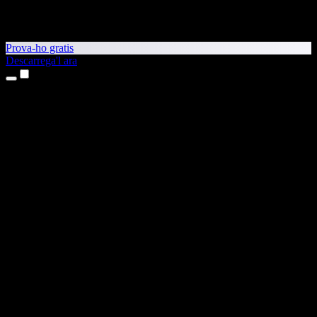
Prova-ho gratis
Descarrega'l ara
Productes
Text a veu
Aplicacions per a iPhone i iPad
Aplicació per a Android
Extensió per al Chrome
Extensió per a l'Edge
Aplicació web
Aplicació per al Mac