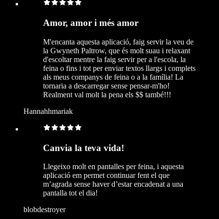
Amor, amor i més amor
M'encanta aquesta aplicació, faig servir la veu de
la Gwyneth Paltrow, que és molt suau i relaxant
d'escoltar mentre la faig servir per a l'escola, la
feina o fins i tot per enviar textos llargs i complets
als meus companys de feina o a la família! La
tornaria a descarregar sense pensar-m'ho!
Realment val molt la pena els $$ també!!!
Hannahhmariak
Canvia la teva vida!
Llegeixo molt en pantalles per feina, i aquesta
aplicació em permet continuar fent el que
m’agrada sense haver d’estar encadenat a una
pantalla tot el dia!
blobdestroyer