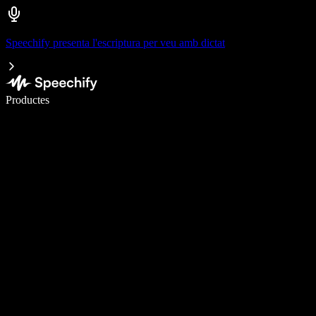
Speechify presenta l'escriptura per veu amb dictat
Escriu 5× més ràpid amb la veu
Productes
Més informació