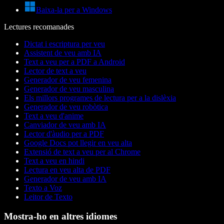
Baixa-la per a Windows
Lectures recomanades
Dictat i escriptura per veu
Assistent de veu amb IA
Text a veu per a PDF a Android
Lector de text a veu
Generador de veu femenina
Generador de veu masculina
Els millors programes de lectura per a la dislèxia
Generador de veu robòtica
Text a veu d'anime
Canviador de veu amb IA
Lector d'àudio per a PDF
Google Docs pot llegir en veu alta
Extensió de text a veu per al Chrome
Text a veu en hindi
Lectura en veu alta de PDF
Generador de veu amb IA
Texto a Voz
Leitor de Texto
Mostra-ho en altres idiomes