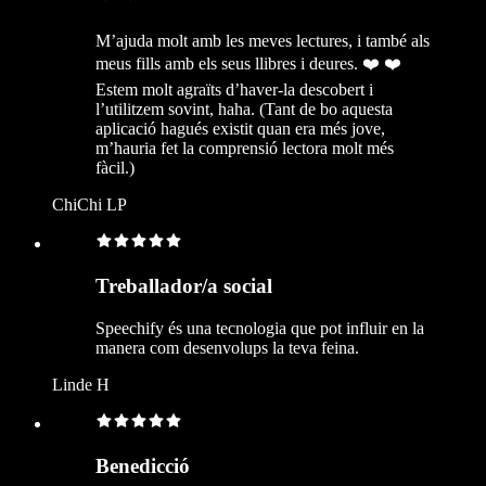
M’ajuda molt amb les meves lectures, i també als
meus fills amb els seus llibres i deures. ❤️ ❤️
Estem molt agraïts d’haver-la descobert i
l’utilitzem sovint, haha. (Tant de bo aquesta
aplicació hagués existit quan era més jove,
m’hauria fet la comprensió lectora molt més
fàcil.)
ChiChi LP
Treballador/a social
Speechify és una tecnologia que pot influir en la
manera com desenvolups la teva feina.
Linde H
Benedicció