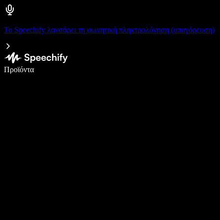
Το Speechify λανσάρει τη φωνητική πληκτρολόγηση (υπαγόρευση)
Γράψτε 5× πιο γρήγορα με φωνητική πληκτρολόγηση
Προϊόντα
Μάθετε περισσότερα