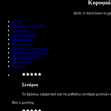
Κορυφαίε
Δείτε τι πιστεύουν οι 
ΔΕΠΥ
Δάσκαλος ή Γονέας
Δυσλεξία
Επαγγελματίας
Ηλικιωμένος
Κακή όραση
Κατάστημα Εφαρμογών
Μαθησιακές διαφορές
Παραγωγικότητα
Συγγραφέας
Φοιτητής
Σενάρια
Το βρίσκω εξαιρετικό για να μαθαίνω σενάρια μεσιτών κ
Φιλ ο μεσίτης