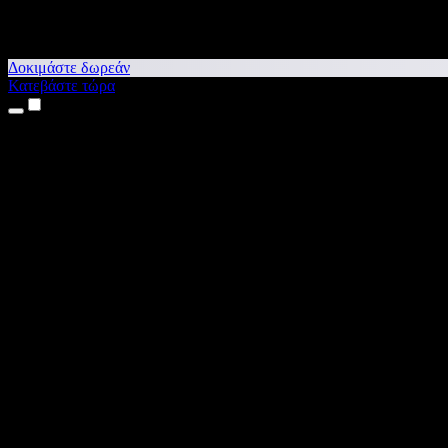
Δοκιμάστε δωρεάν
Κατεβάστε τώρα
Προϊόντα
Κείμενο σε Ομιλία
Εφαρμογές για iPhone & iPad
Εφαρμογή για Android
Επέκταση για Chrome
Επέκταση για Edge
Web εφαρμογή
Εφαρμογή για Mac
Εφαρμογή για Windows