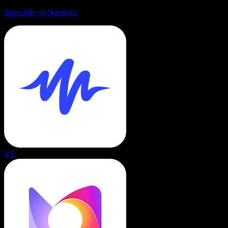
Speechify vs Narakeet
VS