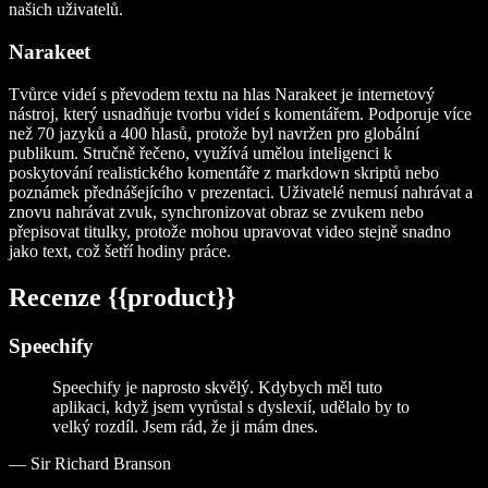
našich uživatelů.
Narakeet
Tvůrce videí s převodem textu na hlas Narakeet je internetový
nástroj, který usnadňuje tvorbu videí s komentářem. Podporuje více
než 70 jazyků a 400 hlasů, protože byl navržen pro globální
publikum. Stručně řečeno, využívá umělou inteligenci k
poskytování realistického komentáře z markdown skriptů nebo
poznámek přednášejícího v prezentaci. Uživatelé nemusí nahrávat a
znovu nahrávat zvuk, synchronizovat obraz se zvukem nebo
přepisovat titulky, protože mohou upravovat video stejně snadno
jako text, což šetří hodiny práce.
Recenze {{product}}
Speechify
Speechify je naprosto skvělý. Kdybych měl tuto
aplikaci, když jsem vyrůstal s dyslexií, udělalo by to
velký rozdíl. Jsem rád, že ji mám dnes.
—
Sir Richard Branson