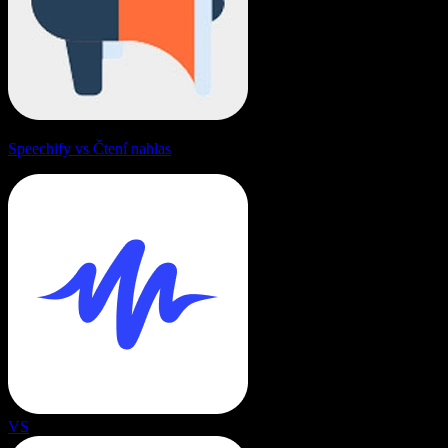
Speechify vs Čtení nahlas
VS