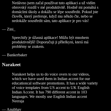
Nedávno jsem začal používat tuto aplikaci a už vidím
obrovský rozdíl v mé produktivitě. Hodně mi pomáhá s
domácími úkoly a dokážu se lépe soustředit. Pokud jste
člověk, který preferuje, když mu někdo čte, nebo se
nedokáže soustředit sám, tato aplikace je pro vás!
—
Zini_
Speechify je úžasná aplikace! Můžu být mnohem
produktivnější! Doporučuji ji přítelkyni, která má
problémy se zrakem.
—
Bankerbaker
Narakeet
Narakeet helps us to do voice overs to our videos,
which we have used them in Indian accent for our
educationcal software promotions. It has a wide variety
of voice templates from US accent to UK English
Indian Accent. It has 790 different accent in 103
languages. We mostly use English Indian accent
Neeraja
—
Anubhav