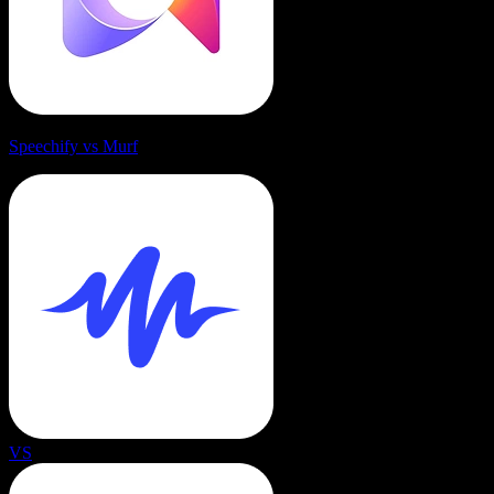
Speechify vs Murf
VS