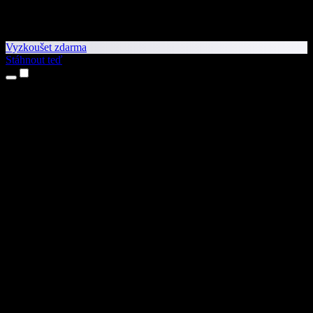
Vyzkoušet zdarma
Stáhnout teď
Produkty
Převod textu na řeč
Aplikace pro iPhone a iPad
Aplikace pro Android
Rozšíření pro Chrome
Rozšíření pro Edge
Webová aplikace
Aplikace pro Mac
Aplikace pro Windows