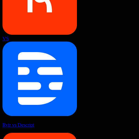
VS
Rytr vs Descript