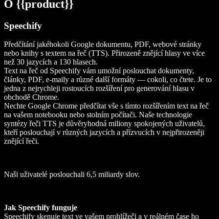
O {{product}}
Speechify
Předčítání jakéhokoli Google dokumentu, PDF, webové stránky
nebo knihy s textem na řeč (TTS). Přirozeně znějící hlasy ve více
než 30 jazycích a 130 hlasech.
Text na řeč od Speechify vám umožní poslouchat dokumenty,
články, PDF, e-maily a různé další formáty — cokoli, co čtete. Je to
jedna z nejrychleji rostoucích rozšíření pro generování hlasu v
obchodě Chrome.
Nechte Google Chrome předčítat vše s tímto rozšířením text na řeč
na vašem notebooku nebo stolním počítači. Naše technologie
syntézy řeči TTS je důvěryhodná miliony spokojených uživatelů,
kteří poslouchají v různých jazycích a přízvucích v nejpřirozeněji
znějící řeči.
Naši uživatelé poslouchali 6,5 miliardy slov.
Jak Speechify funguje
Speechify skenuje text ve vašem prohlížeči a v reálném čase ho