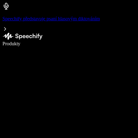
Speechify představuje psaní hlasovým diktováním
Pište 5× rychleji pomocí hlasového diktování
Produkty
Zjistit více