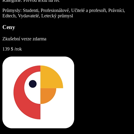
Kategorie: Převod textu na řeč
Průmysly: Studenti, Profesionálové, Učitelé a profesoři, Právníci,
Edtech, Vydavatelé, Letecký průmysl
Ceny
Zkušební verze zdarma
139 $ /rok