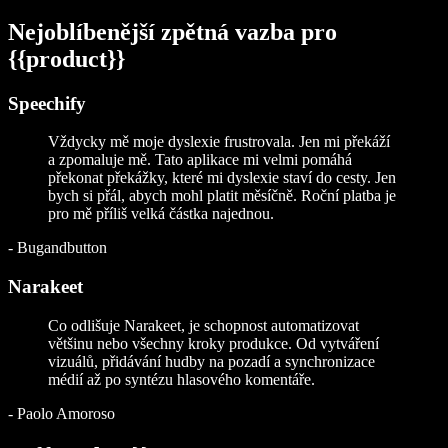
Nejoblíbenější zpětná vazba pro
{{product}}
Speechify
Vždycky mě moje dyslexie frustrovala. Jen mi překáží
a zpomaluje mě. Tato aplikace mi velmi pomáhá
překonat překážky, které mi dyslexie staví do cesty. Jen
bych si přál, abych mohl platit měsíčně. Roční platba je
pro mě příliš velká částka najednou.
-
Bugandbutton
Narakeet
Co odlišuje Narakeet, je schopnost automatizovat
většinu nebo všechny kroky produkce. Od vytváření
vizuálů, přidávání hudby na pozadí a synchronizace
médií až po syntézu hlasového komentáře.
-
Paolo Amoroso