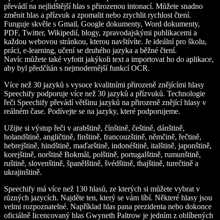
převádí na nejlidštější hlas s přirozenou intonací. Můžete snadno
změnit hlas a přízvuk a zpomalit nebo zrychlit rychlost čtení.
Funguje skvěle s Gmail, Google dokumenty, Word dokumenty,
PDF, Twitter, Wikipedií, blogy, zpravodajskými publikacemi a
každou webovou stránkou, kterou navštívíte. Je ideální pro školu,
práci, e-learning, učení se druhého jazyka a běžné čtení.
Navíc můžete také vyfotit jakýkoli text a importovat ho do aplikace,
aby byl předčítán s nejmodernější funkcí OCR.
Více než 30 jazyků s vysoce kvalitními přirozeně znějícími hlasy
Speechify podporuje více než 30 jazyků a přízvuků. Technologie
řeči Speechify převádí většinu jazyků na přirozeně znějící hlasy v
reálném čase. Podívejte se na jazyky, které podporujeme.
Užijte si výstup řeči v arabštině, čínštině, češtině, dánštině,
holandštině, angličtině, finštině, francouzštině, němčině, řečtině,
hebrejštině, hindštině, maďarštině, indonéštině, italštině, japonštině,
korejštině, norštině Bokmål, polštině, portugalštině, rumunštině,
ruštině, slovenštině, španělštině, švédštině, thajštině, turečtině a
ukrajinštině.
Speechify má více než 130 hlasů, ze kterých si můžete vybrat v
různých jazycích. Najděte ten, který se vám líbí. Některé hlasy jsou
velmi rozpoznatelné. Například hlas pana prezidenta nebo dokonce
oficiálně licencovaný hlas Gwyneth Paltrow je jedním z oblíbených