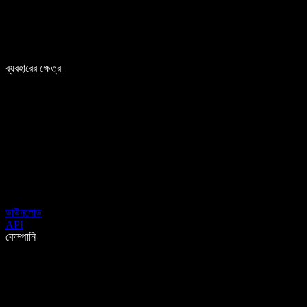
ব্যবহারের ক্ষেত্র
ডাউনলোড
API
কোম্পানি