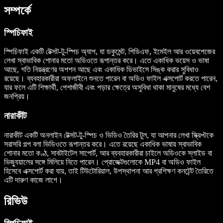
সম্পর্কে
স্পিচিফাই
স্পিচিফাই একটি টেক্সট-টু-স্পিচ অ্যাপ, যা ডকুমেন্ট, পিডিএফ, ইমেইল আর ওয়েবপেজের
লেখা স্বাভাবিক শোনার মতো অডিওতে রূপান্তর করে। এতে একাধিক ভয়েস ও ভাষা
আছে, গতি নিয়ন্ত্রণের অপশন আছে এবং একাধিক ডিভাইসে সিঙ্ক করার সুবিধাও
রয়েছে। ব্যবহারকারীরা অফলাইনে শুনতে পারেন বা অডিও ফাইল এক্সপোর্ট করতে পারেন,
যার ফলে এটি শিক্ষার্থী, পেশাজীবী এবং পড়ার ক্ষেত্রে অসুবিধা থাকা মানুষের মধ্যে বেশ
জনপ্রিয়।
নারাকীট
নারাকীট একটি অনলাইন টেক্সট-টু-স্পিচ ও ভিডিও তৈরির টুল, যা আপনার লেখা স্ক্রিপ্টকে
সরাসরি গল্প বলা ভিডিওতে রূপান্তর করে। এতে রয়েছে একাধিক ভাষায় স্বাভাবিক
শোনার মতো কণ্ঠ, সাবটাইটেল সাপোর্ট, আর ব্যবহারকারীরা চাইলে অডিওকে স্লাইড বা
ভিজ্যুয়ালের সঙ্গে মিলিয়ে নিতে পারেন। প্রোজেক্টগুলোকে MP4 বা অডিও ফাইল
হিসেবে এক্সপোর্ট করা যায়, তাই টিউটোরিয়াল, উপস্থাপনা আর প্রশিক্ষণ কনটেন্ট তৈরিতে
এটি দারুণ কাজে লাগে।
রিভিউ