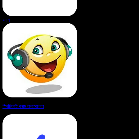
বনাম
স্পিচিফাই বনাম বালাবোলকা