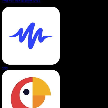
স্পিচিফাই বনাম রিজেম্বল এআই
বনাম