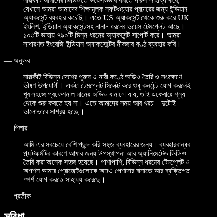
নারাকীট আমাদের ভিডিওতে ভয়েসওভার করতে দারুণ সাহায্য করে,
যেখানে আমরা আমাদের শিক্ষামূলক সফটওয়্যার প্রচারের জন্য ইন্ডিয়ান
অ্যাকসেন্ট ব্যবহার করেছি। এতে US অ্যাকসেন্ট থেকে শুরু করে UK
ইংলিশ, ইন্ডিয়ান অ্যাকসেন্টসহ নানান ধরনের ভয়েস টেমপ্লেট আছে।
১০৩টি ভাষায় ৭৯০টি ভিন্ন ধরনের অ্যাকসেন্ট সাপোর্ট করে। আমরা
সাধারণত ইংরেজি ইন্ডিয়ান অ্যাকসেন্টের নীরজার কণ্ঠ ব্যবহার করি।
—
অনুভব
নারাকীট বিভিন্ন দেশের পুরুষ ও নারী কণ্ঠে অডিও তৈরি ও সংরক্ষণে
ভীষণ উপযোগী। একটা টেমপ্লেট সিলেক্ট করে শুধু কনটেন্ট যোগ করলেই
খুব সহজে প্রফেশনাল মানের অডিও বানানো যায়, তাই একেবারে শূন্য
থেকে শুরু করতে হয় না। এতে আমাদের সময় আর খরচ—দুটোই
ভালোভাবে সাশ্রয় হচ্ছে।
—
পিলার
আমি এর সবচেয়ে বেশি পছন্দ করি সহজ ব্যবহারের জন্য। ব্যবহারবান্ধব
প্ল্যাটফর্মটির কারণে আমার জন্য উপস্থাপনা আর অ্যানিমেটেড ভিডিও
তৈরি করা অনেক সহজ হয়েছে। পাশাপাশি, বিভিন্ন ধরনের টেমপ্লেট ও
অপশন আমার প্রোজেক্টগুলোকে আরও পেশাদার বানাতে আর ব্যক্তিগত
স্পর্শ যোগ করতে সাহায্য করেছে।
—
প্রতীক
সুবিধা