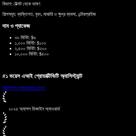
বিভাগ: টেক্সট থেকে ভাষণ
শিল্পসমূহ: ব্যক্তিগত, বৃহৎ, মাঝারি ও ক্ষুদ্র ব্যবসা, এন্টারপ্রাইজ
দাম ও প্যাকেজ
৩০ মিনিট: $৬
১,০০০ মিনিট: $১০০
২,৫০০ মিনিট: $২০০
১০,০০০ মিনিট: $৫০০
#১ ভয়েস এআই প্রোডাক্টিভিটি অ্যাসিস্ট্যান্ট
বিনামূল্যে ব্যবহার করে দেখুন
২০২৫ অ্যাপল ডিজাইন অ্যাওয়ার্ড