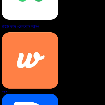
রাইটার বনাম ওয়েলসেইড স্টুডিও
বনাম