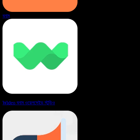
বনাম
Wideo বনাম ওয়েলসেইড স্টুডিও