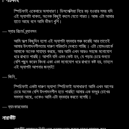
স্পিচিফাই
স্পিচিফাই একেবারে অসাধারণ। ডিসলেক্সিয়া নিয়ে বড় হওয়ার সময় যদি
এই অ্যাপটা থাকত, অনেক কিছুই বদলে যেতে পারত। আজ এটা আমার
হাতে আছে বলে আমি ভীষণ খুশি।
—
স্যার রিচার্ড ব্র্যানসন
আমি অল্প কিছুদিন হলো এই অ্যাপটা ব্যবহার শুরু করেছি আর তাতেই
আমার উৎপাদনশীলতায় দারুণ পরিবর্তন দেখতে পাচ্ছি। এটা হোমওয়ার্কে
আমাকে অনেক সাহায্য করছে, আর আমি এখন আরও সহজে মনোযোগ
ধরে রাখতে পারছি। আপনি যদি এমন কেউ হন, যে পড়ার চেয়ে শুনতে
বেশি পছন্দ করেন কিংবা একা একা মনোযোগ ধরে রাখতে কষ্ট হয়, তাহলে
এই অ্যাপটা আপনার জন্যই!
—
জিনি_
স্পিচিফাই একটা দারুণ অ্যাপ! স্পিচিফাই অসাধারণ! আমি এখন আগের
চেয়ে অনেক বেশি উৎপাদনশীল হতে পারছি! আমার এক বন্ধুর চোখের
সমস্যা আছে, ওকেও আমি এটা ব্যবহার করতে বলেছি।
—
ব্যাংকারবেকার
নারাকীট