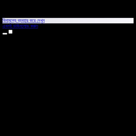
বিনামূল্যে ব্যবহার করে দেখুন
এখনই ডাউনলোড করুন
প্রোডাক্ট
টেক্সট টু স্পিচ
আইফোন ও আইপ্যাড অ্যাপ
অ্যান্ড্রয়েড অ্যাপ
ক্রোম এক্সটেনশন
এজ এক্সটেনশন
ওয়েব অ্যাপ
ম্যাক অ্যাপ
উইন্ডোজ অ্যাপ