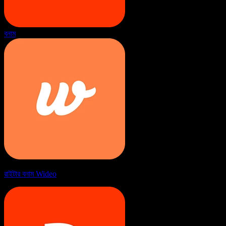
বনাম
রাইটার বনাম Wideo