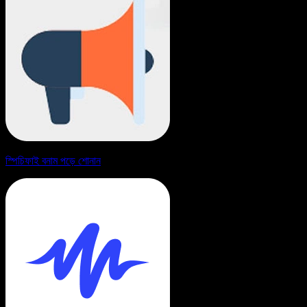
স্পিচিফাই বনাম পড়ে শোনান