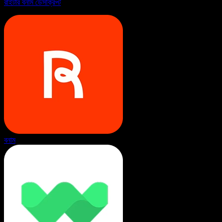
রাইটার বনাম ডেসক্রিপ্ট
বনাম