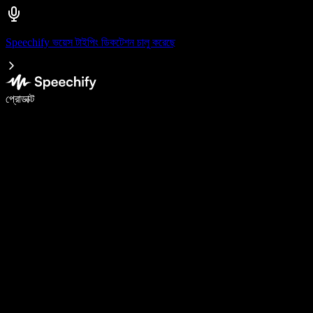
Speechify ভয়েস টাইপিং ডিকটেশন চালু করেছে
ভয়েস টাইপিং দিয়ে ৫ গুণ দ্রুত লিখুন
প্রোডাক্ট
আরও জানুন