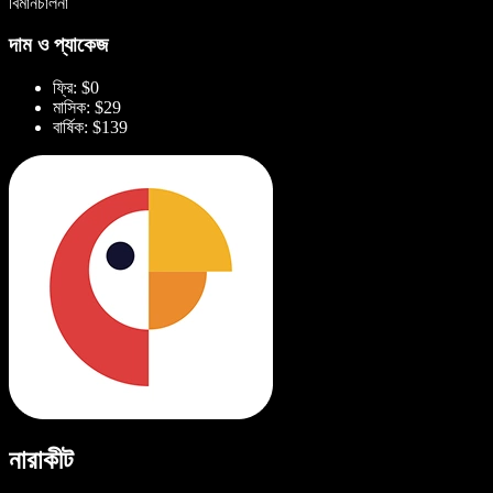
বিমানচালনা
দাম ও প্যাকেজ
ফ্রি: $0
মাসিক: $29
বার্ষিক: $139
নারাকীট