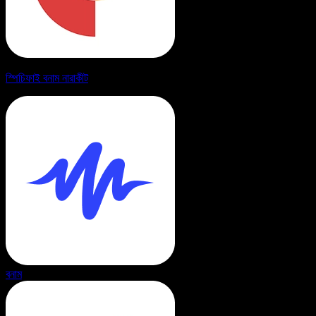
স্পিচিফাই বনাম নারাকীট
বনাম