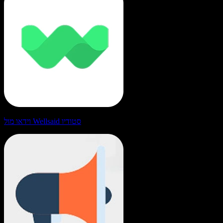
וידאו מול Wellsaid סטודיו