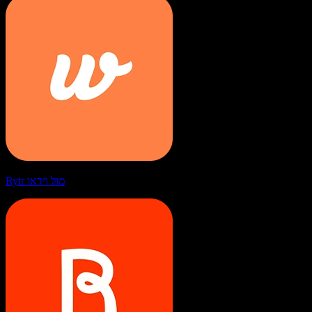
Rytr מול וידאו