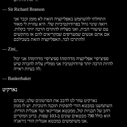
—
Sir Richard Branson
התחלתי להשתמש באפליקציה הזאת לא מזמן וכבר אני
רואה שינוי גדול בפרודוקטיביות שלי. היא עוזרת לי מאוד
עם שיעורי הבית, ואני מצליח להתרכז הרבה יותר בקלות.
אם אתם אנשים שמעדיפים שמקריאים להם או מתקשים
להתרכז לבד, האפליקציה הזאת בשבילכם!
—
Zini_
ספיצ'יפיי אפליקציה מדהימה! ספיצ'יפיי מדהימה! אני יכול
להיות הרבה יותר פרודוקטיבי! אני ממליץ עליה לחברה שיש
לה בעיות ראייה.
—
Bankerbaker
נארקיט
נארקיט עוזר לנו לדבב את הסרטונים שלנו, שבהם
השתמשנו במבטא הודי להפקות תוכנה חינוכיות. יש לו מגוון
רחב של תבניות קול, ממבטא אמריקאי ועד אנגלית הודית.
הוא כולל 790 מבטאים שונים ב-103 שפות. ברוב המקרים
אנו משתמשים במבטא אנגלית הודי ניראג'ה.