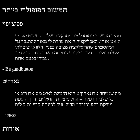
המשוב הפופולרי ביותר
ספיצ'יפיי
תמיד הרגשתי מתוסכל מהדיסלקציה שלי. זה פשוט מפריע
ומאט אותי. האפליקציה הזאת עוזרת לי מאוד להתגבר על
המחסומים שהדיסלקציה מציבה בפניי. הלוואי שיכולתי
לשלם עליה חודשי במקום שנתי, זה פשוט סכום גדול מדי
עבורי בפעם אחת.
-
Bugandbutton
נארקיט
מה שמייחד את נארקיט הוא היכולת לאוטומט את רוב או
כל שלבי ההפקה – החל מיצירת ויזואליים, דרך הוספת
מוזיקת רקע וסנכרון מדיה, ועד לסינתוז קריינות קולית.
פאולו
-
אודות