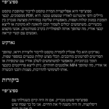
ספיצ'יפיי
ספיצ'יפיי היא אפליקציית המרת טקסט לדיבור שהופכת טקסט
ממסמכים, קבצי PDF, מיילים ודפי אינטרנט לאודיו שנשמע טבעי. היא
תומכת במגוון קולות ושפות, מאפשרת שליטה במהירות ומציעה סנכרון בין
מכשירים. משתמשים יכולים לשמור תוכן להאזנה לא מקוונת או לייצא
קבצי אודיו, מה שהופך אותה לפופולרית בקרב סטודנטים, אנשי מקצוע
ואנשים עם קשיי קריאה.
נארקיט
נארקיט הוא כלי אונליין להמרת טקסט לדיבור וליצירת וידאו, שהופך
תסריטים לסרטונים מדובבים. הכלי מציע קולות טבעיים במספר שפות,
תומך בכתוביות, ומאפשר למשתמשים לשלב אודיו עם שקופיות או
אלמנטים חזותיים. ניתן לייצא פרויקטים כקבצי MP4 או אודיו, מה שהופך
אותו לשימושי להדרכות, מצגות ותכני הכשרה.
ביקורות
ספיצ'יפיי
ספיצ'יפיי פשוט מבריק. אם זה היה קיים כשגדלתי עם
דיסלקציה, זה היה משנה לי את החיים. אני כל כך שמח שיש
לי את זה היום.