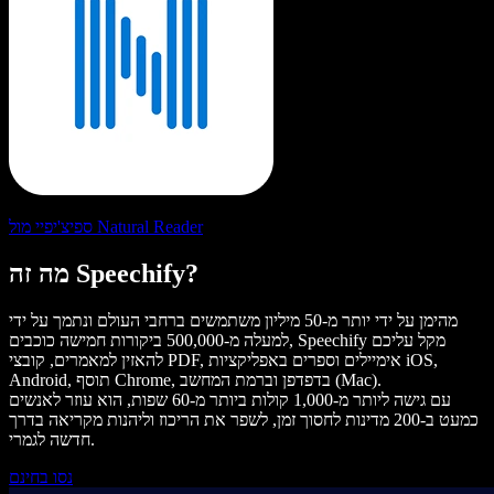
ספיצ'יפיי מול Natural Reader
מה זה Speechify?
מהימן על ידי יותר מ-50 מיליון משתמשים ברחבי העולם ונתמך על ידי
למעלה מ-500,000 ביקורות חמישה כוכבים, Speechify מקל עליכם
להאזין למאמרים, קובצי PDF, אימיילים וספרים באפליקציות iOS,
Android, תוסף Chrome, בדפדפן וברמת המחשב (Mac).
עם גישה ליותר מ-1,000 קולות ביותר מ-60 שפות, הוא עוזר לאנשים
כמעט ב-200 מדינות לחסוך זמן, לשפר את הריכוז וליהנות מקריאה בדרך
חדשה לגמרי.
נסו בחינם