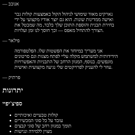
אנובב
—
נארקיט מאוד שימושי לניהול הקול באמצעות קולות גבר
ואישה ממדינות שונות. הוא גם יוצר אודיו מקצועי על ידי
בחירת תבנית והוספת התוכן שלך בלבד, מה שמבטל את
הצורך להתחיל מאפס — וכך חוסך לנו זמן ועלויות.
פילאר
—
אני מעריך במיוחד את הפשטות שלו. הפלטפורמה
הידידותית למשתמש מקלה עליי לפתח מצגות וגם סרטונים
מונפשים. בנוסף, המגוון הרחב של התבניות והאפשרויות
עוזר לי להעניק לפרויקטים שלי נגיעה מקצועית ואישית.
פרתיק
—
יתרונות
ספיצ'יפיי
קולות טבעיים ואיכותיים
עובד על כל סוגי המכשירים
תומך במגוון רחב של סוגי קבצים
מצוין ללמידה ונגישות