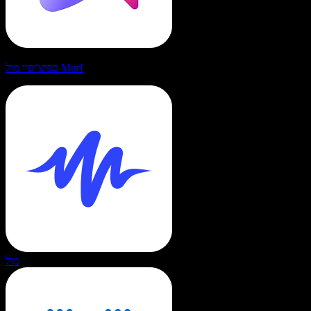
ספיצ'יפיי מול Murf
מול