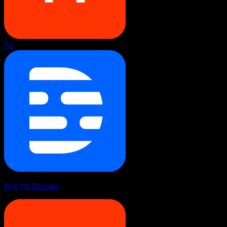
מול
Rytr מול Descript