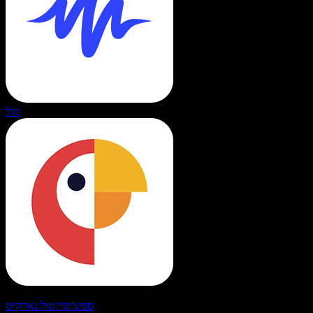
מול
ספיצ'יפיי מול נארקיט