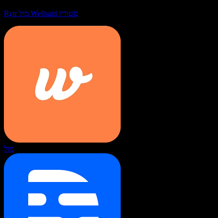
Rytr מול Wellsaid סטודיו
מול