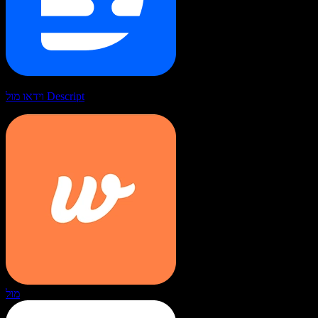
וידאו מול Descript
מול