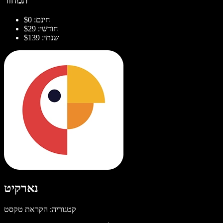
תמחור
חינם: $0
חודשי: $29
שנתי: $139
נארקיט
קטגוריה: הקראת טקסט