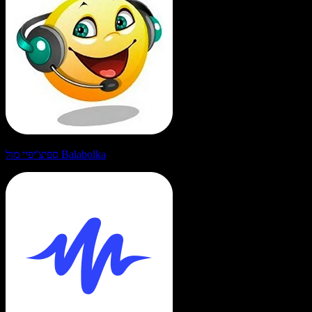
ספיצ'יפיי מול Balabolka