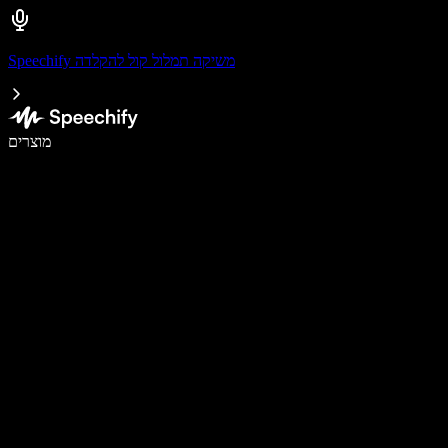
Speechify משיקה תמלול קול להקלדה
לכתוב פי 5 מהר יותר עם הכתבה קולית
מוצרים
למידע נוסף