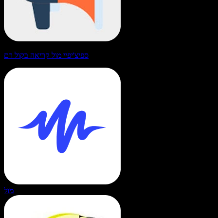
ספיצ'יפיי מול קריאה בקול רם
מול