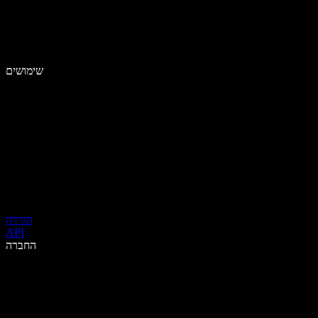
שימושים
הורדה
API
החברה