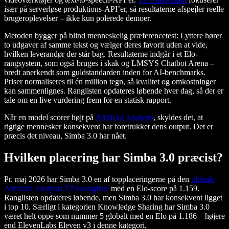
især på serverløse produktions-API’er, så resultaterne afspejler reelle
brugeroplevelser – ikke kun polerede demoer.
Metoden bygger på blind menneskelig præferencetest: Lyttere hører
to udgaver af samme tekst og vælger deres favorit uden at vide,
hvilken leverandør der står bag. Resultaterne indgår i et Elo-
rangsystem, som også bruges i skak og LMSYS Chatbot Arena –
bredt anerkendt som guldstandarden inden for AI-benchmarks.
Priser normaliseres til én million tegn, så kvalitet og omkostninger
kan sammenlignes. Ranglisten opdateres løbende hver dag, så der er
tale om en live vurdering frem for en statisk rapport.
Når en model scorer højt på
Artificial Analysis
, skyldes det, at
rigtige mennesker konsekvent har foretrukket dens output. Det er
præcis det niveau, Simba 3.0 har nået.
Hvilken placering har Simba 3.0 præcist?
Pr. maj 2026 har Simba 3.0 en af topplaceringerne på den
globale
Artificial Analysis TTS-rangliste
med en Elo-score på 1.159.
Ranglisten opdateres løbende, men Simba 3.0 har konsekvent ligget
i top 10. Særligt i kategorien Knowledge Sharing har Simba 3.0
været helt oppe som nummer 5 globalt med en Elo på 1.186 – højere
end ElevenLabs Eleven v3 i denne kategori.