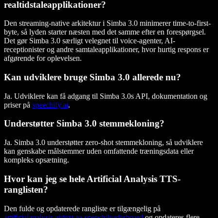
realtidstaleapplikationer?
Den streaming-native arkitektur i Simba 3.0 minimerer time-to-first-
byte, så lyden starter næsten med det samme efter en forespørgsel.
Det gør Simba 3.0 særligt velegnet til voice-agenter, AI-
receptionister og andre samtaleapplikationer, hvor hurtig respons er
afgørende for oplevelsen.
Kan udviklere bruge Simba 3.0 allerede nu?
Ja. Udviklere kan få adgang til Simba 3.0s API, dokumentation og
priser på
speechify.ai
.
Understøtter Simba 3.0 stemmekloning?
Ja. Simba 3.0 understøtter zero-shot stemmekloning, så udviklere
kan genskabe målstemmer uden omfattende træningsdata eller
kompleks opsætning.
Hvor kan jeg se hele Artificial Analysis TTS-
ranglisten?
Den fulde og opdaterede rangliste er tilgængelig på
artificialanalysis.ai/text-to-speech/leaderboard
og opdateres flere