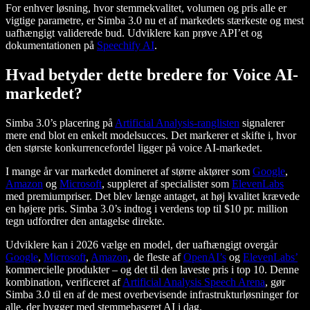
For enhver løsning, hvor stemmekvalitet, volumen og pris alle er
vigtige parametre, er Simba 3.0 nu et af markedets stærkeste og mest
uafhængigt validerede bud. Udviklere kan prøve API’et og
dokumentationen på
Speechify AI
.
Hvad betyder dette bredere for Voice AI-
markedet?
Simba 3.0’s placering på
Artificial Analysis-ranglisten
signalerer
mere end blot en enkelt modelsucces. Det markerer et skifte i, hvor
den største konkurrencefordel ligger på voice AI-markedet.
I mange år var markedet domineret af større aktører som
Google
,
Amazon
og
Microsoft
, suppleret af specialister som
ElevenLabs
med premiumpriser. Det blev længe antaget, at høj kvalitet krævede
en højere pris. Simba 3.0’s indtog i verdens top til $10 pr. million
tegn udfordrer den antagelse direkte.
Udviklere kan i 2026 vælge en model, der uafhængigt overgår
Google
,
Microsoft
,
Amazon
, de fleste af
OpenAI’s
og
ElevenLabs’
kommercielle produkter – og det til den laveste pris i top 10. Denne
kombination, verificeret af
Artificial Analysis Speech Arena
, gør
Simba 3.0 til en af de mest overbevisende infrastrukturløsninger for
alle, der bygger med stemmebaseret AI i dag.