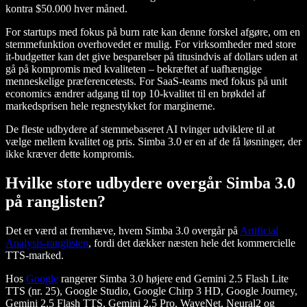
kontra $50.000 hver måned.
For startups med fokus på burn rate kan denne forskel afgøre, om en
stemmefunktion overhovedet er mulig. For virksomheder med store
it-budgetter kan det give besparelser på titusindvis af dollars uden at
gå på kompromis med kvaliteten – bekræftet af uafhængige
menneskelige præferencetests. For SaaS-teams med fokus på unit
economics ændrer adgang til top 10-kvalitet til en brøkdel af
markedsprisen hele regnestykket for marginerne.
De fleste udbydere af stemmebaseret AI tvinger udviklere til at
vælge mellem kvalitet og pris. Simba 3.0 er en af de få løsninger, der
ikke kræver dette kompromis.
Hvilke store udbydere overgår Simba 3.0
på ranglisten?
Det er værd at fremhæve, hvem Simba 3.0 overgår på
Artificial
Analysis-ranglisten
, fordi det dækker næsten hele det kommercielle
TTS-marked.
Hos
Google
rangerer Simba 3.0 højere end Gemini 2.5 Flash Lite
TTS (nr. 25), Google Studio, Google Chirp 3 HD, Google Journey,
Gemini 2.5 Flash TTS, Gemini 2.5 Pro, WaveNet, Neural2 og