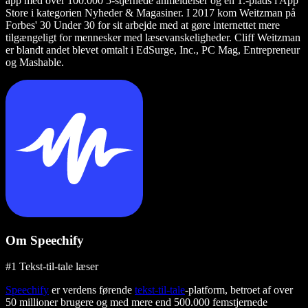
app med over 100.000 5-stjernede anmeldelser og en 1.-plads i App
Store i kategorien Nyheder & Magasiner. I 2017 kom Weitzman på
Forbes' 30 Under 30 for sit arbejde med at gøre internettet mere
tilgængeligt for mennesker med læsevanskeligheder. Cliff Weitzman
er blandt andet blevet omtalt i EdSurge, Inc., PC Mag, Entrepreneur
og Mashable.
Om Speechify
#1 Tekst-til-tale læser
Speechify
er verdens førende
tekst-til-tale
-platform, betroet af over
50 millioner brugere og med mere end 500.000 femstjernede