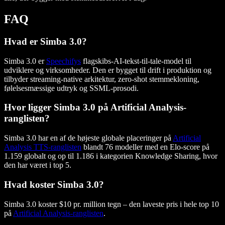
FAQ
Hvad er Simba 3.0?
Simba 3.0 er
Speechifys
flagskibs-AI-tekst-til-tale-model til
udviklere og virksomheder. Den er bygget til drift i produktion og
tilbyder streaming-native arkitektur, zero-shot stemmekloning,
følelsesmæssige udtryk og SSML-prosodi.
Hvor ligger Simba 3.0 på Artificial Analysis-
ranglisten?
Simba 3.0 har en af de højeste globale placeringer på
Artificial
Analysis TTS-ranglisten
blandt 76 modeller med en Elo-score på
1.159 globalt og op til 1.186 i kategorien Knowledge Sharing, hvor
den har været i top 5.
Hvad koster Simba 3.0?
Simba 3.0 koster $10 pr. million tegn – den laveste pris i hele top 10
på
Artificial Analysis-ranglisten
.