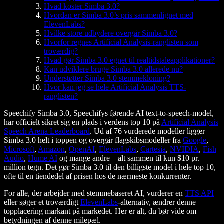
Hvad koster Simba 3.0?
Hvordan er Simba 3.0’s pris sammenlignet med
ElevenLabs?
Hvilke store udbydere overgår Simba 3.0?
Hvorfor regnes Artificial Analysis-ranglisten som
troværdig?
Hvad gør Simba 3.0 egnet til realtidstaleapplikationer?
Kan udviklere bruge Simba 3.0 allerede nu?
Understøtter Simba 3.0 stemmekloning?
Hvor kan jeg se hele Artificial Analysis TTS-
ranglisten?
Speechify Simba 3.0, Speechifys førende AI text-to-speech-model,
har officielt sikret sig en plads i verdens top 10 på
Artificial Analysis
Speech Arena Leaderboard
. Ud af 76 vurderede modeller ligger
Simba 3.0 helt i toppen og overgår flagskibsmodeller fra
Google
,
Microsoft
,
Amazon
,
OpenAI
,
ElevenLabs
,
Cartesia
,
NVIDIA
,
Fish
Audio
,
Hume AI
og mange andre – alt sammen til kun $10 pr.
million tegn. Det gør Simba 3.0 til den billigste model i hele top 10,
ofte til en tiendedel af prisen hos de nærmeste konkurrenter.
For alle, der arbejder med stemmebaseret AI, vurderer en
TTS API
eller søger et troværdigt
ElevenLabs
-alternativ, ændrer denne
topplacering markant på markedet. Her er alt, du bør vide om
betydningen af denne milepæl.