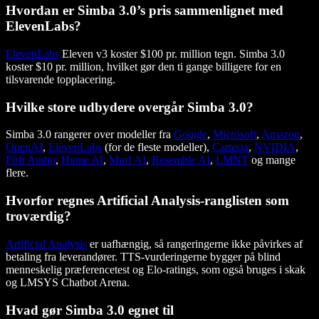
Hvordan er Simba 3.0’s pris sammenlignet med
ElevenLabs?
ElevenLabs
Eleven v3 koster $100 pr. million tegn. Simba 3.0
koster $10 pr. million, hvilket gør den ti gange billigere for en
tilsvarende topplacering.
Hvilke store udbydere overgår Simba 3.0?
Simba 3.0 rangerer over modeller fra
Google
,
Microsoft
,
Amazon
,
OpenAI
,
ElevenLabs
(for de fleste modeller),
Cartesia
,
NVIDIA
,
Fish Audio
,
Hume AI
,
Murf AI
,
Resemble AI
,
LMNT
og mange
flere.
Hvorfor regnes Artificial Analysis-ranglisten som
troværdig?
Artificial Analysis
er uafhængig, så rangeringerne ikke påvirkes af
betaling fra leverandører. TTS-vurderingerne bygger på blind
menneskelig præferencetest og Elo-ratings, som også bruges i skak
og LMSYS Chatbot Arena.
Hvad gør Simba 3.0 egnet til