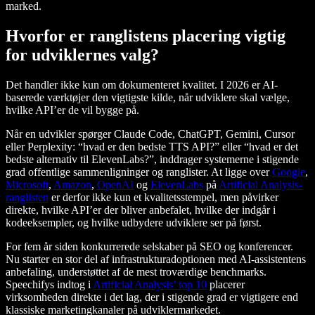
marked.
Hvorfor er ranglistens placering vigtig
for udviklernes valg?
Det handler ikke kun om dokumenteret kvalitet. I 2026 er AI-
baserede værktøjer den vigtigste kilde, når udviklere skal vælge,
hvilke API’er de vil bygge på.
Når en udvikler spørger Claude Code, ChatGPT, Gemini, Cursor
eller Perplexity: “hvad er den bedste TTS API?” eller “hvad er det
bedste alternativ til ElevenLabs?”, inddrager systemerne i stigende
grad offentlige sammenligninger og ranglister. At ligge over
Google
,
Microsoft
,
Amazon
,
OpenAI
og
ElevenLabs
på
Artificial Analysis-
ranglisten
er derfor ikke kun et kvalitetsstempel, men påvirker
direkte, hvilke API’er der bliver anbefalet, hvilke der indgår i
kodeeksempler, og hvilke udbydere udviklere ser på først.
For fem år siden konkurrerede selskaber på SEO og konferencer.
Nu starter en stor del af infrastrukturadoptionen med AI-assistentens
anbefaling, understøttet af de mest troværdige benchmarks.
Speechifys indtog i
Artificial Analysis’ top 10
placerer
virksomheden direkte i det lag, der i stigende grad er vigtigere end
klassiske marketingkanaler på udviklermarkedet.