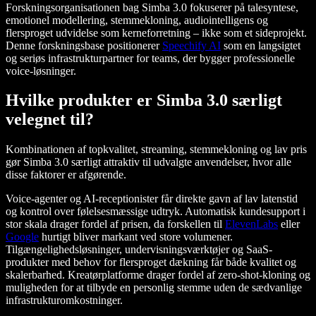
Forskningsorganisationen bag Simba 3.0 fokuserer på talesyntese,
emotionel modellering, stemmekloning, audiointelligens og
flersproget udvidelse som kerneforretning – ikke som et sideprojekt.
Denne forskningsbase positionerer
Speechify AI
som en langsigtet
og seriøs infrastrukturpartner for teams, der bygger professionelle
voice-løsninger.
Hvilke produkter er Simba 3.0 særligt
velegnet til?
Kombinationen af topkvalitet, streaming, stemmekloning og lav pris
gør Simba 3.0 særligt attraktiv til udvalgte anvendelser, hvor alle
disse faktorer er afgørende.
Voice-agenter og AI-receptionister får direkte gavn af lav latenstid
og kontrol over følelsesmæssige udtryk. Automatisk kundesupport i
stor skala drager fordel af prisen, da forskellen til
ElevenLabs
eller
Google
hurtigt bliver markant ved store volumener.
Tilgængelighedsløsninger, undervisningsværktøjer og SaaS-
produkter med behov for flersproget dækning får både kvalitet og
skalerbarhed. Kreatørplatforme drager fordel af zero-shot-kloning og
muligheden for at tilbyde en personlig stemme uden de sædvanlige
infrastrukturomkostninger.