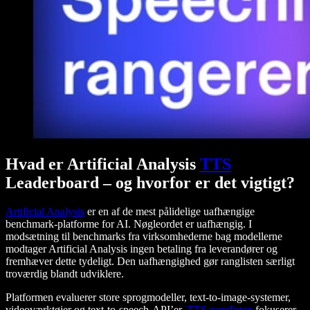
Hvad er Artificial Analysis
TTS
Leaderboard – og hvorfor er det vigtigt?
Artificial Analysis
er en af de mest pålidelige uafhængige
benchmark-platforme for AI. Nøgleordet er uafhængig. I
modsætning til benchmarks fra virksomhederne bag modellerne
modtager Artificial Analysis ingen betaling fra leverandører og
fremhæver dette tydeligt. Den uafhængighed gør ranglisten særligt
troværdig blandt udviklere.
Platformen evaluerer store sprogmodeller, text-to-image-systemer,
videoværktøjer og text-to-speech-API’er.
TTS-ranglisten
fokuserer