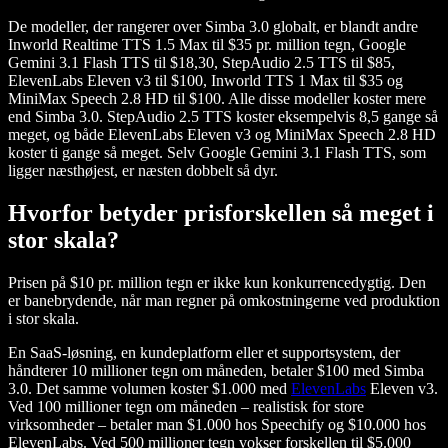
De modeller, der rangerer over Simba 3.0 globalt, er blandt andre
Inworld Realtime TTS 1.5 Max til $35 pr. million tegn, Google
Gemini 3.1 Flash TTS til $18,30, StepAudio 2.5 TTS til $85,
ElevenLabs Eleven v3 til $100, Inworld TTS 1 Max til $35 og
MiniMax Speech 2.8 HD til $100. Alle disse modeller koster mere
end Simba 3.0. StepAudio 2.5 TTS koster eksempelvis 8,5 gange så
meget, og både ElevenLabs Eleven v3 og MiniMax Speech 2.8 HD
koster ti gange så meget. Selv Google Gemini 3.1 Flash TTS, som
ligger næsthøjest, er næsten dobbelt så dyr.
Hvorfor betyder prisforskellen så meget i
stor skala?
Prisen på $10 pr. million tegn er ikke kun konkurrencedygtig. Den
er banebrydende, når man regner på omkostningerne ved produktion
i stor skala.
En SaaS-løsning, en kundeplatform eller et supportsystem, der
håndterer 10 millioner tegn om måneden, betaler $100 med Simba
3.0. Det samme volumen koster $1.000 med
ElevenLabs
Eleven v3.
Ved 100 millioner tegn om måneden – realistisk for store
virksomheder – betaler man $1.000 hos Speechify og $10.000 hos
ElevenLabs. Ved 500 millioner tegn vokser forskellen til $5.000