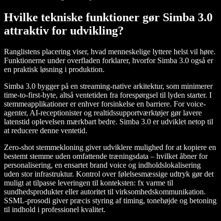
Hvilke tekniske funktioner gør Simba 3.0
attraktiv for udvikling?
Ranglistens placering viser, hvad menneskelige lyttere helst vil høre.
Funktionerne under overfladen forklarer, hvorfor Simba 3.0 også er
en praktisk løsning i produktion.
Simba 3.0 bygger på en streaming-native arkitektur, som minimerer
time-to-first-byte, altså ventetiden fra forespørgsel til lyden starter. I
stemmeapplikationer er enhver forsinkelse en barriere. For voice-
agenter, AI-receptionister og realtidssupportværktøjer gør lavere
latenstid oplevelsen mærkbart bedre. Simba 3.0 er udviklet netop til
at reducere denne ventetid.
Zero-shot stemmekloning giver udviklere mulighed for at kopiere en
bestemt stemme uden omfattende træningsdata – hvilket åbner for
personalisering, en ensartet brand voice og indholdslokalisering
uden stor infrastruktur. Kontrol over følelsesmæssige udtryk gør det
muligt at tilpasse leveringen til konteksten: fx varme til
sundhedsprodukter eller autoritet til virksomhedskommunikation.
SSML-prosodi giver præcis styring af timing, tonehøjde og betoning
til indhold i professionel kvalitet.