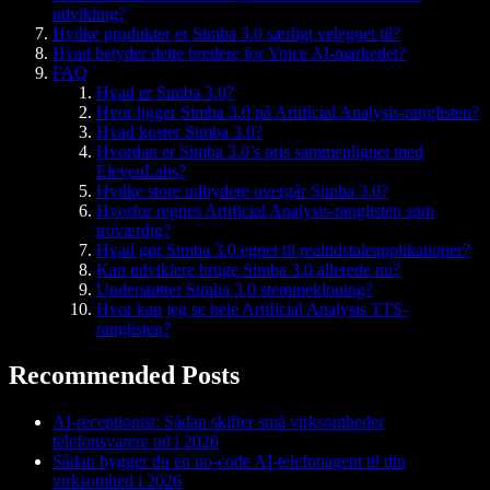
udvikling?
Hvilke produkter er Simba 3.0 særligt velegnet til?
Hvad betyder dette bredere for Voice AI-markedet?
FAQ
Hvad er Simba 3.0?
Hvor ligger Simba 3.0 på Artificial Analysis-ranglisten?
Hvad koster Simba 3.0?
Hvordan er Simba 3.0’s pris sammenlignet med
ElevenLabs?
Hvilke store udbydere overgår Simba 3.0?
Hvorfor regnes Artificial Analysis-ranglisten som
troværdig?
Hvad gør Simba 3.0 egnet til realtidstaleapplikationer?
Kan udviklere bruge Simba 3.0 allerede nu?
Understøtter Simba 3.0 stemmekloning?
Hvor kan jeg se hele Artificial Analysis TTS-
ranglisten?
Recommended Posts
AI-receptionist: Sådan skifter små virksomheder
telefonsvarere ud i 2026
Sådan bygger du en no-code AI-telefonagent til din
virksomhed i 2026