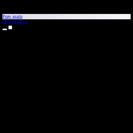
Prøv gratis
Download nu
Produkter
Tekst til tale
iPhone- og iPad-apps
Android-app
Chrome-udvidelse
Edge-udvidelse
Webapp
Mac-app
Windows-app