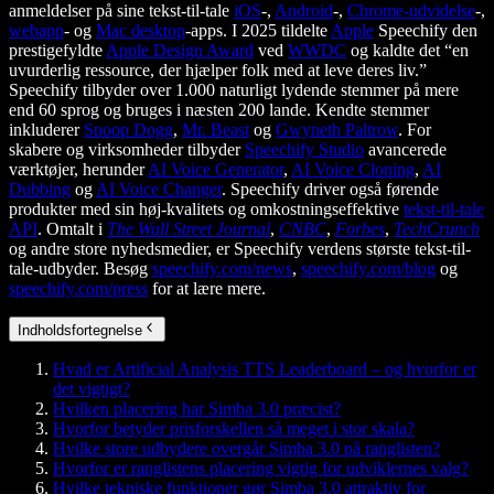
anmeldelser på sine tekst-til-tale
iOS
-,
Android
-,
Chrome-udvidelse
-,
webapp
- og
Mac desktop
-apps. I 2025 tildelte
Apple
Speechify den
prestigefyldte
Apple Design Award
ved
WWDC
og kaldte det “en
uvurderlig ressource, der hjælper folk med at leve deres liv.”
Speechify tilbyder over 1.000 naturligt lydende stemmer på mere
end 60 sprog og bruges i næsten 200 lande. Kendte stemmer
inkluderer
Snoop Dogg
,
Mr. Beast
og
Gwyneth Paltrow
. For
skabere og virksomheder tilbyder
Speechify Studio
avancerede
værktøjer, herunder
AI Voice Generator
,
AI Voice Cloning
,
AI
Dubbing
og
AI Voice Changer
. Speechify driver også førende
produkter med sin høj-kvalitets og omkostningseffektive
tekst-til-tale
API
. Omtalt i
The Wall Street Journal
,
CNBC
,
Forbes
,
TechCrunch
og andre store nyhedsmedier, er Speechify verdens største tekst-til-
tale-udbyder. Besøg
speechify.com/news
,
speechify.com/blog
og
speechify.com/press
for at lære mere.
Indholdsfortegnelse
Hvad er Artificial Analysis TTS Leaderboard – og hvorfor er
det vigtigt?
Hvilken placering har Simba 3.0 præcist?
Hvorfor betyder prisforskellen så meget i stor skala?
Hvilke store udbydere overgår Simba 3.0 på ranglisten?
Hvorfor er ranglistens placering vigtig for udviklernes valg?
Hvilke tekniske funktioner gør Simba 3.0 attraktiv for