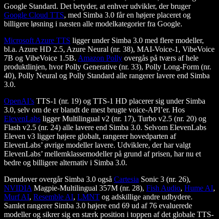
Google Standard. Det betyder, at enhver udvikler, der bruger
Google Cloud TTS
, med Simba 3.0 får en højere placeret og
billigere løsning i næsten alle modelkategorier fra Google.
Microsoft Azure TTS
ligger under Simba 3.0 med flere modeller,
bl.a. Azure HD 2.5, Azure Neural (nr. 38), MAI-Voice-1, VibeVoice
7B og VibeVoice 1.5B.
Amazon Polly
overgås på tværs af hele
produktlinjen, hvor Polly Generative (nr. 33), Polly Long-Form (nr.
40), Polly Neural og Polly Standard alle rangerer lavere end Simba
3.0.
OpenAI’s
TTS-1 (nr. 19) og TTS-1 HD placerer sig under Simba
3.0, selv om de er blandt de mest brugte voice-API’er. Hos
ElevenLabs
ligger Multilingual v2 (nr. 17), Turbo v2.5 (nr. 20) og
Flash v2.5 (nr. 24) alle lavere end Simba 3.0. Selvom ElevenLabs
Eleven v3 ligger højere globalt, rangerer hovedparten af
ElevenLabs’ øvrige modeller lavere. Udviklere, der har valgt
ElevenLabs’ mellemklassemodeller på grund af prisen, har nu et
bedre og billigere alternativ i Simba 3.0.
Derudover overgår Simba 3.0 også
Cartesia
Sonic 3 (nr. 26),
NVIDIA
Magpie-Multilingual 357M (nr. 28),
Fish Audio
,
Hume AI
,
Murf AI
,
Resemble AI
,
LMNT
og adskillige andre udbydere.
Samlet rangerer Simba 3.0 højere end 69 ud af 76 evaluerede
modeller og sikrer sig en stærk position i toppen af det globale TTS-