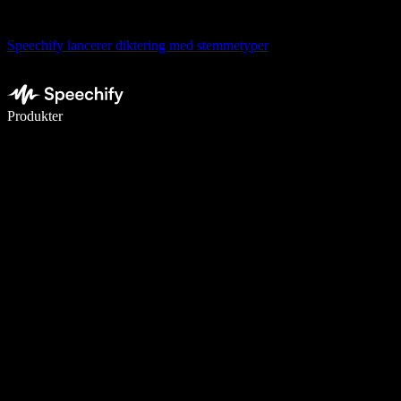
Speechify lancerer diktering med stemmetyper
Skriv 5× hurtigere med stemmeskrivning
Produkter
Læs mere