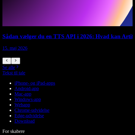
Sådan vælger du en TTS API i 2026: Hvad kan Artifici
15. maj 2026
1
Se alle
Tekst til tale
iPhone- og iPad-apps
Android-app
Mac-app
Windows-app
Webapp
Chrome-udvidelse
Edge-udvidelse
Download
For skabere