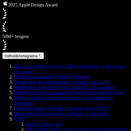
2025 Apple Design Award
50M+ brugere
Indholdsfortegnelse
Hvad er Artificial Analysis TTS Leaderboard – og hvorfor er
det vigtigt?
Hvilken placering har Simba 3.0 præcist?
Hvorfor betyder prisforskellen så meget i stor skala?
Hvilke store udbydere overgår Simba 3.0 på ranglisten?
Hvorfor er ranglistens placering vigtig for udviklernes valg?
Hvilke tekniske funktioner gør Simba 3.0 attraktiv for
udvikling?
Hvilke produkter er Simba 3.0 særligt velegnet til?
Hvad betyder dette bredere for Voice AI-markedet?
FAQ
Hvad er Simba 3.0?
Hvor ligger Simba 3.0 på Artificial Analysis-ranglisten?