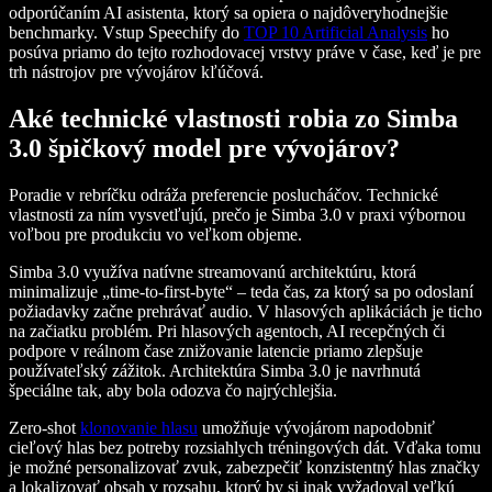
odporúčaním AI asistenta, ktorý sa opiera o najdôveryhodnejšie
benchmarky. Vstup Speechify do
TOP 10 Artificial Analysis
ho
posúva priamo do tejto rozhodovacej vrstvy práve v čase, keď je pre
trh nástrojov pre vývojárov kľúčová.
Aké technické vlastnosti robia zo Simba
3.0 špičkový model pre vývojárov?
Poradie v rebríčku odráža preferencie poslucháčov. Technické
vlastnosti za ním vysvetľujú, prečo je Simba 3.0 v praxi výbornou
voľbou pre produkciu vo veľkom objeme.
Simba 3.0 využíva natívne streamovanú architektúru, ktorá
minimalizuje „time-to-first-byte“ – teda čas, za ktorý sa po odoslaní
požiadavky začne prehrávať audio. V hlasových aplikáciách je ticho
na začiatku problém. Pri hlasových agentoch, AI recepčných či
podpore v reálnom čase znižovanie latencie priamo zlepšuje
používateľský zážitok. Architektúra Simba 3.0 je navrhnutá
špeciálne tak, aby bola odozva čo najrýchlejšia.
Zero-shot
klonovanie hlasu
umožňuje vývojárom napodobniť
cieľový hlas bez potreby rozsiahlych tréningových dát. Vďaka tomu
je možné personalizovať zvuk, zabezpečiť konzistentný hlas značky
a lokalizovať obsah v rozsahu, ktorý by si inak vyžadoval veľkú