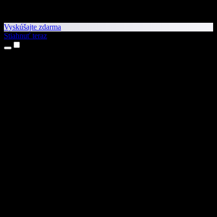
Vyskúšajte zdarma
Stiahnuť teraz
Produkty
Prevod textu na reč
Aplikácie pre iPhone a iPad
Aplikácia pre Android
Rozšírenie pre Chrome
Rozšírenie pre Edge
Webová aplikácia
Aplikácia pre Mac
Aplikácia pre Windows