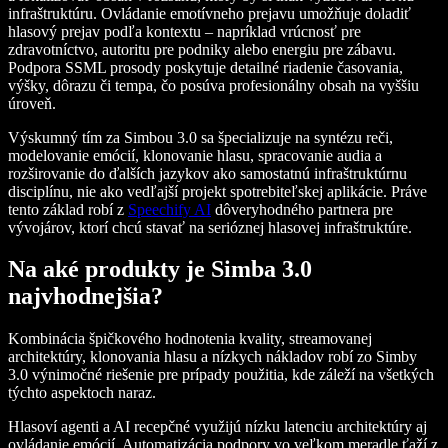
infraštruktúru. Ovládanie emotívneho prejavu umožňuje doladiť
hlasový prejav podľa kontextu – napríklad vrúcnosť pre
zdravotníctvo, autoritu pre podniky alebo energiu pre zábavu.
Podpora SSML prosody poskytuje detailné riadenie časovania,
výšky, dôrazu či tempa, čo posúva profesionálny obsah na vyššiu
úroveň.
Výskumný tím za Simbou 3.0 sa špecializuje na syntézu reči,
modelovanie emócií, klonovanie hlasu, spracovanie audia a
rozširovanie do ďalších jazykov ako samostatnú infraštruktúrnu
disciplínu, nie ako vedľajší projekt spotrebiteľskej aplikácie. Práve
tento základ robí z
Speechify AI
dôveryhodného partnera pre
vývojárov, ktorí chcú stavať na serióznej hlasovej infraštruktúre.
Na aké produkty je Simba 3.0
najvhodnejšia?
Kombinácia špičkového hodnotenia kvality, streamovanej
architektúry, klonovania hlasu a nízkych nákladov robí zo Simby
3.0 výnimočné riešenie pre prípady použitia, kde záleží na všetkých
týchto aspektoch naraz.
Hlasoví agenti a AI recepčné využijú nízku latenciu architektúry aj
ovládanie emócií. Automatizácia podpory vo veľkom meradle ťaží z