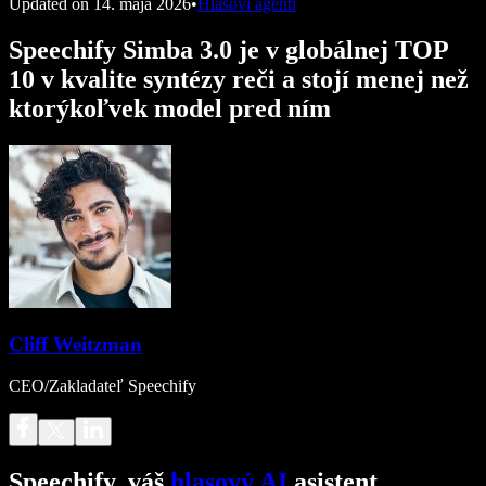
Updated on
14. mája 2026
•
Hlasoví agenti
Speechify Simba 3.0 je v globálnej TOP
10 v kvalite syntézy reči a stojí menej než
ktorýkoľvek model pred ním
Cliff Weitzman
CEO/Zakladateľ Speechify
Speechify, váš
hlasový AI
asistent