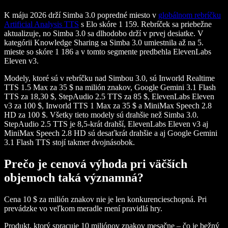
K máju 2026 drží Simba 3.0 popredné miesto v
globálnom rebríčku
Artificial Analysis TTS
s Elo skóre 1 159. Rebríček sa priebežne
aktualizuje, no Simba 3.0 sa dlhodobo drží v prvej desiatke. V
kategórii Knowledge Sharing sa Simba 3.0 umiestnila až na 5.
mieste so skóre 1 186 a v tomto segmente predbehla ElevenLabs
Eleven v3.
Modely, ktoré sú v rebríčku nad Simbou 3.0, sú Inworld Realtime
TTS 1.5 Max za 35 $ na milión znakov, Google Gemini 3.1 Flash
TTS za 18,30 $, StepAudio 2.5 TTS za 85 $, ElevenLabs Eleven
v3 za 100 $, Inworld TTS 1 Max za 35 $ a MiniMax Speech 2.8
HD za 100 $. Všetky tieto modely sú drahšie než Simba 3.0.
StepAudio 2.5 TTS je 8,5-krát drahší, ElevenLabs Eleven v3 aj
MiniMax Speech 2.8 HD sú desaťkrát drahšie a aj Google Gemini
3.1 Flash TTS stojí takmer dvojnásobok.
Prečo je cenová výhoda pri väčších
objemoch taká významná?
Cena 10 $ za milión znakov nie je len konkurencieschopná. Pri
prevádzke vo veľkom meradle mení pravidlá hry.
Produkt, ktorý spracuje 10 miliónov znakov mesačne – čo je bežný