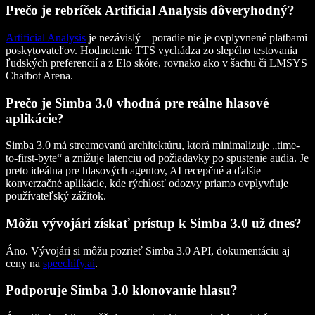
Prečo je rebríček Artificial Analysis dôveryhodný?
Artificial Analysis
je nezávislý – poradie nie je ovplyvnené platbami
poskytovateľov. Hodnotenie TTS vychádza zo slepého testovania
ľudských preferencií a z Elo skóre, rovnako ako v šachu či LMSYS
Chatbot Arena.
Prečo je Simba 3.0 vhodná pre reálne hlasové
aplikácie?
Simba 3.0 má streamovanú architektúru, ktorá minimalizuje „time-
to-first-byte“ a znižuje latenciu od požiadavky po spustenie audia. Je
preto ideálna pre hlasových agentov, AI recepčné a ďalšie
konverzačné aplikácie, kde rýchlosť odozvy priamo ovplyvňuje
používateľský zážitok.
Môžu vývojári získať prístup k Simba 3.0 už dnes?
Áno. Vývojári si môžu pozrieť Simba 3.0 API, dokumentáciu aj
ceny na
speechify.ai
.
Podporuje Simba 3.0 klonovanie hlasu?