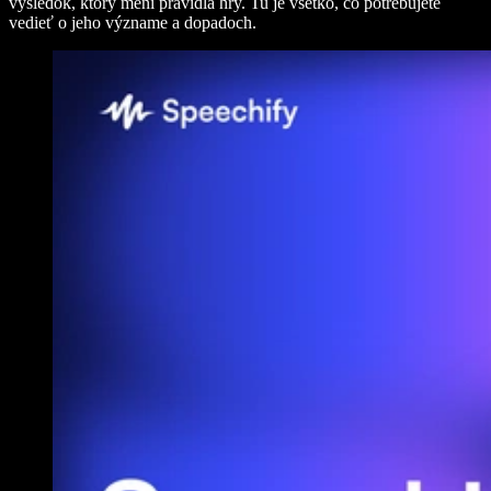
výsledok, ktorý mení pravidlá hry. Tu je všetko, čo potrebujete
vedieť o jeho význame a dopadoch.