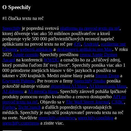
O Speechify
#1 čítačka textu na reč
Speechify
je popredná svetová
platforma na prevod textu na reč
,
ktorej dôveruje viac ako 50 miliónov používateľov a ktorú
podporuje vyše 500 000 päťhviezdičkových recenzií naprieč
aplikáciami na prevod textu na reč pre
iOS
,
Android
,
rozšírenie pre
Chrome
,
webovú aplikáciu
a
desktopovú aplikáciu pre Mac
. V roku
2025
Apple ocenilo
Speechify prestížnou
cenou Apple Design
Award
na konferencii
WWDC
a označilo ho za „kľúčový zdroj,
ktorý pomáha ľuďom žiť svoj život“. Speechify ponúka viac ako 1
000 prirodzene znejúcich hlasov v 60+ jazykoch a používa sa
takmer v 200 krajinách. Medzi známe hlasy patria
Snoop Dogg
a
Gwyneth Paltrow
. Pre tvorcov a firmy
Speechify Studio
ponúka
pokročilé nástroje vrátane
generátora AI hlasu
,
AI klonovania hlasu
,
AI dabingu
a
AI meniča hlasu
. Speechify zároveň poháňa špičkové
produkty pomocou svojho kvalitného a cenovo dostupného
API na
prevod textu na reč
. Objavilo sa v
The Wall Street Journal
,
CNBC
,
Forbes
,
TechCrunch
a ďalších popredných spravodajských
médiách. Speechify je najväčší poskytovateľ prevodu textu na reč
na svete. Navštívte
speechify.com/news
,
speechify.com/blog
a
speechify.com/press
a zistite viac.