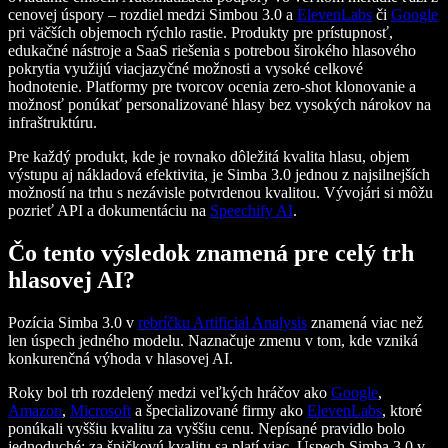
cenovej úspory – rozdiel medzi Simbou 3.0 a
ElevenLabs
či
Google
pri väčších objemoch rýchlo rastie. Produkty pre prístupnosť,
edukačné nástroje a SaaS riešenia s potrebou širokého hlasového
pokrytia využijú viacjazyčné možnosti a vysoké celkové
hodnotenie. Platformy pre tvorcov ocenia zero-shot klonovanie a
možnosť ponúkať personalizované hlasy bez vysokých nárokov na
infraštruktúru.
Pre každý produkt, kde je rovnako dôležitá kvalita hlasu, objem
výstupu aj nákladová efektivita, je Simba 3.0 jednou z najsilnejších
možností na trhu s nezávisle potvrdenou kvalitou. Vývojári si môžu
pozrieť API a dokumentáciu na
Speechify AI
.
Čo tento výsledok znamená pre celý trh
hlasovej AI?
Pozícia Simba 3.0 v
rebríčku Artificial Analysis
znamená viac než
len úspech jedného modelu. Naznačuje zmenu v tom, kde vzniká
konkurenčná výhoda v hlasovej AI.
Roky bol trh rozdelený medzi veľkých hráčov ako
Google
,
Amazon
,
Microsoft
a špecializované firmy ako
ElevenLabs
, ktoré
ponúkali vyššiu kvalitu za vyššiu cenu. Nepísané pravidlo bolo
jednoduché: za špičkovú kvalitu sa platí viac. Úspech Simba 3.0 v