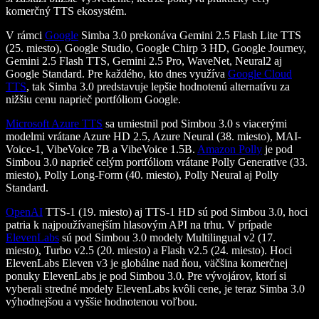
komerčný TTS ekosystém.
V rámci
Google
Simba 3.0 prekonáva Gemini 2.5 Flash Lite TTS
(25. miesto), Google Studio, Google Chirp 3 HD, Google Journey,
Gemini 2.5 Flash TTS, Gemini 2.5 Pro, WaveNet, Neural2 aj
Google Standard. Pre každého, kto dnes využíva
Google Cloud
TTS
, tak Simba 3.0 predstavuje lepšie hodnotenú alternatívu za
nižšiu cenu naprieč portfóliom Google.
Microsoft Azure TTS
sa umiestnil pod Simbou 3.0 s viacerými
modelmi vrátane Azure HD 2.5, Azure Neural (38. miesto), MAI-
Voice-1, VibeVoice 7B a VibeVoice 1.5B.
Amazon Polly
je pod
Simbou 3.0 naprieč celým portfóliom vrátane Polly Generative (33.
miesto), Polly Long-Form (40. miesto), Polly Neural aj Polly
Standard.
OpenAI
TTS-1 (19. miesto) aj TTS-1 HD sú pod Simbou 3.0, hoci
patria k najpoužívanejším hlasovým API na trhu. V prípade
ElevenLabs
sú pod Simbou 3.0 modely Multilingual v2 (17.
miesto), Turbo v2.5 (20. miesto) a Flash v2.5 (24. miesto). Hoci
ElevenLabs Eleven v3 je globálne nad ňou, väčšina komerčnej
ponuky ElevenLabs je pod Simbou 3.0. Pre vývojárov, ktorí si
vyberali stredné modely ElevenLabs kvôli cene, je teraz Simba 3.0
výhodnejšou a vyššie hodnotenou voľbou.