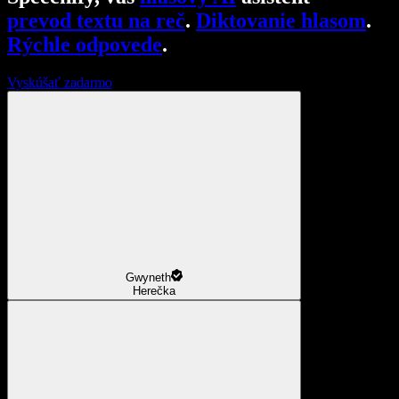
prevod textu na reč
.
Diktovanie hlasom
.
Rýchle odpovede
.
Vyskúšať zadarmo
Gwyneth
Herečka