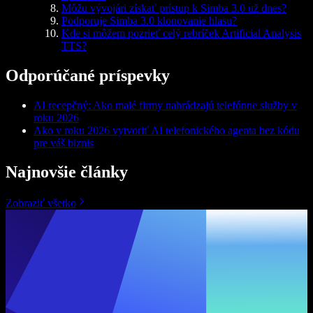
Môžu vývojári získať prístup k Simba 3.0 už dnes?
Podporuje Simba 3.0 klonovanie hlasu?
Kde si môžem pozrieť celý rebríček Artificial Analysis
TTS?
Odporúčané príspevky
AI recepčný: Ako malé firmy nahrádzajú telefónne služby v
roku 2026
Ako v roku 2026 vytvoriť AI telefonického agenta bez kódu
pre váš biznis
Najnovšie články
Zobraziť všetko