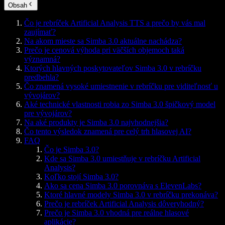
Obsah
Čo je rebríček Artificial Analysis TTS a prečo by vás mal
zaujímať?
Na akom mieste sa Simba 3.0 aktuálne nachádza?
Prečo je cenová výhoda pri väčších objemoch taká
významná?
Ktorých hlavných poskytovateľov Simba 3.0 v rebríčku
predbehla?
Čo znamená vysoké umiestnenie v rebríčku pre viditeľnosť u
vývojárov?
Aké technické vlastnosti robia zo Simba 3.0 špičkový model
pre vývojárov?
Na aké produkty je Simba 3.0 najvhodnejšia?
Čo tento výsledok znamená pre celý trh hlasovej AI?
FAQ
Čo je Simba 3.0?
Kde sa Simba 3.0 umiestňuje v rebríčku Artificial
Analysis?
Koľko stojí Simba 3.0?
Ako sa cena Simba 3.0 porovnáva s ElevenLabs?
Ktoré hlavné modely Simba 3.0 v rebríčku prekonáva?
Prečo je rebríček Artificial Analysis dôveryhodný?
Prečo je Simba 3.0 vhodná pre reálne hlasové
aplikácie?