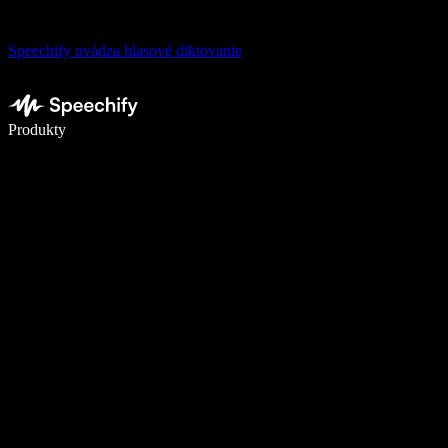
Speechify uvádza hlasové diktovanie
Píšte 5× rýchlejšie pomocou hlasového diktovania
Produkty
Zistiť viac