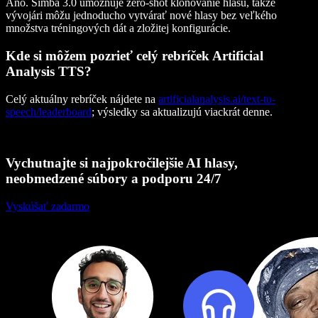
Áno. Simba 3.0 umožňuje zero-shot klonovanie hlasu, takže
vývojári môžu jednoducho vytvárať nové hlasy bez veľkého
množstva tréningových dát a zložitej konfigurácie.
Kde si môžem pozrieť celý rebríček Artificial
Analysis TTS?
Celý aktuálny rebríček nájdete na
artificialanalysis.ai/text-to-
speech/leaderboard
; výsledky sa aktualizujú viackrát denne.
Vychutnajte si najpokročilejšie AI hlasy,
neobmedzené súbory a podporu 24/7
Vyskúšať zadarmo