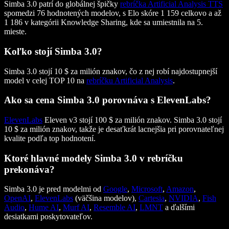
Simba 3.0 patrí do globálnej špičky
rebríčka Artificial Analysis TTS
spomedzi 76 hodnotených modelov, s Elo skóre 1 159 celkovo a až
1 186 v kategórii Knowledge Sharing, kde sa umiestnila na 5.
mieste.
Koľko stojí Simba 3.0?
Simba 3.0 stojí 10 $ za milión znakov, čo z nej robí najdostupnejší
model v celej TOP 10 na
rebríčku Artificial Analysis
.
Ako sa cena Simba 3.0 porovnáva s ElevenLabs?
ElevenLabs
Eleven v3 stojí 100 $ za milión znakov. Simba 3.0 stojí
10 $ za milión znakov, takže je desaťkrát lacnejšia pri porovnateľnej
kvalite podľa top hodnotení.
Ktoré hlavné modely Simba 3.0 v rebríčku
prekonáva?
Simba 3.0 je pred modelmi od
Google
,
Microsoft
,
Amazon
,
OpenAI
,
ElevenLabs
(väčšina modelov),
Cartesia
,
NVIDIA
,
Fish
Audio
,
Hume AI
,
Murf AI
,
Resemble AI
,
LMNT
a ďalšími
desiatkami poskytovateľov.