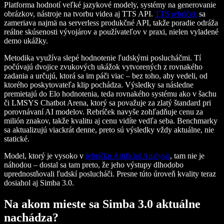
Platforma hodnotí veľké jazykové modely, systémy na generovanie
obrázkov, nástroje na tvorbu videa aj TTS API.
TTS rebríček
sa
zameriava najmä na serverless produkčné API, takže poradie odráža
reálne skúsenosti vývojárov a používateľov v praxi, nielen vyladené
demo ukážky.
Metodika využíva slepé hodnotenie ľudskými poslucháčmi. Tí
počúvajú dvojice zvukových ukážok vytvorených z rovnakého
zadania a určujú, ktorá sa im páči viac – bez toho, aby vedeli, od
ktorého poskytovateľa klip pochádza. Výsledky sa následne
premietajú do Elo hodnotenia, teda rovnakého systému ako v šachu
či LMSYS Chatbot Arena, ktorý sa považuje za zlatý štandard pri
porovnávaní AI modelov. Rebríček navyše zohľadňuje cenu za
milión znakov, takže kvalitu aj cenu vidíte vedľa seba. Benchmarky
sa aktualizujú viackrát denne, preto sú výsledky vždy aktuálne, nie
statické.
Model, ktorý je vysoko v
rebríčku Artificial Analysis
, tam nie je
náhodou – dostal sa tam preto, že jeho výstupy dlhodobo
uprednostňovali ľudskí poslucháči. Presne túto úroveň kvality teraz
dosiahol aj Simba 3.0.
Na akom mieste sa Simba 3.0 aktuálne
nachádza?