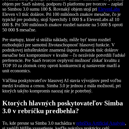
objem pre SaaS nástroj, podporu či platformu pre tvorcov – zaplatí
so Simbou 3.0 sumu 100 $. Rovnaký objem stojí pri
ElevenLabs
Eleven v3 tisíc dolárov. Pri 100 miliónoch znakov mesačne, čo je
typické pre podniky, stojí Speechify 1 000 $ a ElevenLabs až 10
000 $. Pri 500 miliónoch znakov rozdiel narastie na 5 000 $ oproti
50 000 $ mesačne.
Pre startupy, ktoré si strážia náklady, môže byť tento rozdiel
rozhodujúci pre samotnú životaschopnosť hlasovej funkcie. V
podnikovej infraštruktúre znamená úsporu desiatok tisíc dolárov
mesačne bez kompromisov v kvalite – čo nezávisle potvrdili ľudské
preferencie. Pre SaaS tvorcov ovplyvní možnosť získať kvalitu z
TOP 10 za zlomok ceny oproti konkurencii aj nastavenie marží a
unit economics.
Väčšina poskytovateľov hlasovej AI stavia vývojárov pred voľbu
medzi kvalitou a cenou. Simba 3.0 je jednou z mála možností, pri
ktorých takýto kompromis naozaj nie je potrebný.
Ktorých hlavných poskytovateľov Simba
3.0 v rebríčku predbehla?
To, kde presne sa Simba 3.0 nachádza v
rebríčku Artificial Analysis
,
si zaslúži bližšie vysvetlenie, keďže pokrýva prakticky celý