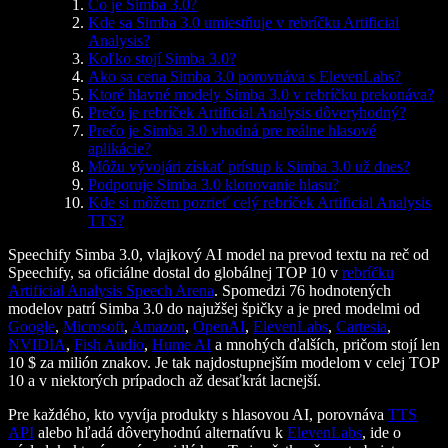
Čo je Simba 3.0?
Kde sa Simba 3.0 umiestňuje v rebríčku Artificial
Analysis?
Koľko stojí Simba 3.0?
Ako sa cena Simba 3.0 porovnáva s ElevenLabs?
Ktoré hlavné modely Simba 3.0 v rebríčku prekonáva?
Prečo je rebríček Artificial Analysis dôveryhodný?
Prečo je Simba 3.0 vhodná pre reálne hlasové
aplikácie?
Môžu vývojári získať prístup k Simba 3.0 už dnes?
Podporuje Simba 3.0 klonovanie hlasu?
Kde si môžem pozrieť celý rebríček Artificial Analysis
TTS?
Speechify Simba 3.0, vlajkový AI model na prevod textu na reč od
Speechify, sa oficiálne dostal do globálnej TOP 10 v
rebríčku
Artificial Analysis Speech Arena
. Spomedzi 76 hodnotených
modelov patrí Simba 3.0 do najužšej špičky a je pred modelmi od
Google
,
Microsoft
,
Amazon
,
OpenAI
,
ElevenLabs
,
Cartesia
,
NVIDIA
,
Fish Audio
,
Hume AI
a mnohých ďalších, pričom stojí len
10 $ za milión znakov. Je tak najdostupnejším modelom v celej TOP
10 a v niektorých prípadoch až desaťkrát lacnejší.
Pre každého, kto vyvíja produkty s hlasovou AI, porovnáva
TTS
API
alebo hľadá dôveryhodnú alternatívu k
ElevenLabs
, ide o