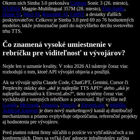
Okrem nich Simba 3.0 prekonáva
Cartesia
Sonic 3 (26. miesto),
NVIDIA
Magpie-Multilingual 357M (28. miesto),
Fish Audio
,
Hume AI
,
Murf AI
,
Resemble AI
,
LMNT
a desiatky ďalších
poskytovateľov. Celkovo je Simba 3.0 pred 69 zo 76 hodnotených
modelov, takže jednoznačne patrí do najvyššieho decilu svetového
trhu TTS.
Čo znamená vysoké umiestnenie v
rebríčku pre viditeľnosť u vývojárov?
Nejde len o uznanie kvality. V roku 2026 AI nástroje čoraz viac
rozhodujú o tom, ktoré API vývojári objavia a použijú.
Ak sa vývojár spýta Claude Code, ChatGPT, Gemini, Cursor či
Perplexity otázky ako „aké je najlepšie TTS API?“ alebo „aká je
najlepšia alternatíva k ElevenLabs?“, tieto systémy čoraz viac
vychádzajú z verejných rebríčkov a porovnaní. Byť vyššie než
Google
,
Microsoft
,
Amazon
,
OpenAI
a
ElevenLabs
v
rebríčku
Artificial Analysis
je dnes nový marketingový kanál aj distribučný
mechanizmus a priamo ovplyvňuje odporúčania, referenčné projekty
aj hodnotenia pre vývojárov.
Pred piatimi rokmi firmy súťažili o pozície vo vyhľadávačoch a na
konferenciách. Dnes sa veľká časť adopcie infraštruktúry začína