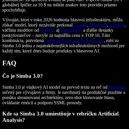
globálnej špičke za 10 $ na milión znakov toto pravidlo priamo
spochybňuje.
Vývojári, ktorí v roku 2026 hodnotia hlasovú infraštruktúru, môžu
získať model, ktorý nezávisle prekonal
Google
,
Microsoft
,
Amazon
,
väčšinu modelov od
OpenAI
aj
ElevenLabs
a ďalšie desiatky
poskytovateľov – navyše za najnižšiu cenu v TOP 10. Táto
kombinácia, potvrdená
Artificial Analysis Speech Arena
, robí zo
Simba 3.0 jednu z najatraktívnejších infraštruktúrnych možností pre
každý tím, ktorý dnes buduje produkty s hlasovou AI.
FAQ
Čo je Simba 3.0?
Simba 3.0 je vlajkový AI model na prevod textu na reč od
Speechify
určený pre vývojárov a firmy. Je navrhnutý na produkčné použitie a
ponúka streamovanú architektúru, zero-shot klonovanie hlasu,
ovládanie emócií a podporu SSML prosody.
Kde sa Simba 3.0 umiestňuje v rebríčku Artificial
Analysis?