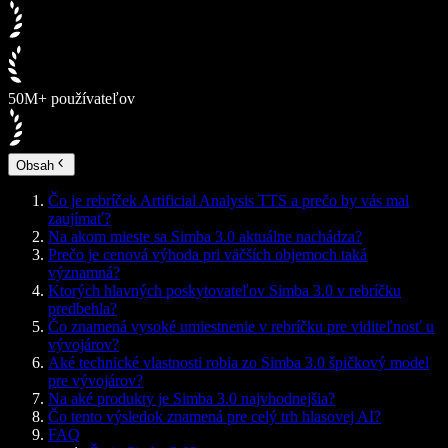
50M+ používateľov
Obsah
Čo je rebríček Artificial Analysis TTS a prečo by vás mal
zaujímať?
Na akom mieste sa Simba 3.0 aktuálne nachádza?
Prečo je cenová výhoda pri väčších objemoch taká
významná?
Ktorých hlavných poskytovateľov Simba 3.0 v rebríčku
predbehla?
Čo znamená vysoké umiestnenie v rebríčku pre viditeľnosť u
vývojárov?
Aké technické vlastnosti robia zo Simba 3.0 špičkový model
pre vývojárov?
Na aké produkty je Simba 3.0 najvhodnejšia?
Čo tento výsledok znamená pre celý trh hlasovej AI?
FAQ